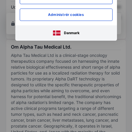
Udbytte pr. aktie
XXXXXXX
XXXXXXX
Administrér cookies
Afkast af egenkapital
XXXXXXX
XXXXXXX
Opret konto
for at få adgang til flere diagrammer
og analyse værktøjer.
Danmark
Om Alpha Tau Medical Ltd.
Alpha Tau Medical Ltd is a clinical-stage oncology
therapeutics company focused on harnessing the innate
relative biological effectiveness and short range of alpha
particles for use as a localized radiation therapy for solid
tumors. Its proprietary Alpha DaRT technology is
designed to utilize the specific therapeutic properties of
alpha particles while aiming to overcome, and even
harness for potential benefit, the traditional shortcomings
of alpha radiation's limited range. The company has
active clinical programs targeting a range of different
tumor types, such as head and neck cancer, pancreatic
cancer, brain cancer, liver metastases, lung cancer, and
prostate cancer. Geographically, it operates in Israel,
United States, and Japan with the majority of the