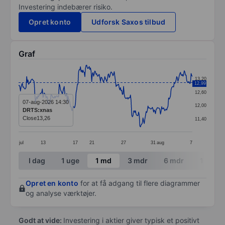
Investering indebærer risiko.
Opret konto
Udforsk Saxos tilbud
Graf
Chart
13,20
12,99
Line chart with 279 data points.
12,60
The chart has 1 X axis displaying categories.
07-aug-2026 14:30
12,00
DRTS:xnas
The chart has 1 Y axis displaying values. Data ranges f
Close
13,26
11,40
jul
13
17
21
27
31
aug
7
End of interactive chart.
I dag
1 uge
1 md
3 mdr
6 mdr
1 år
Opret en konto
for at få adgang til flere diagrammer
og analyse værktøjer.
Godt at vide:
Investering i aktier giver typisk et positivt