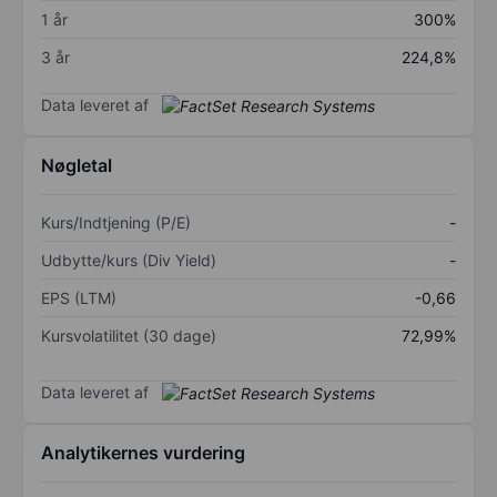
1 år
300%
3 år
224,8%
Data leveret af
Nøgletal
Kurs/Indtjening (P/E)
-
Udbytte/kurs (Div Yield)
-
EPS (LTM)
-0,66
Kursvolatilitet (30 dage)
72,99%
Data leveret af
Analytikernes vurdering