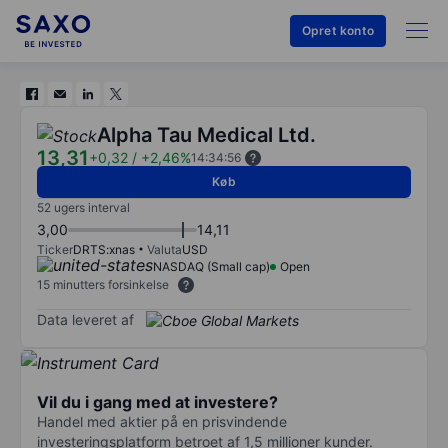
Opret konto
Alpha Tau Medical Ltd.
13,31
+0,32
/
+2,46%
14:34:56
Køb
52 ugers interval
3,00
14,11
Ticker
DRTS:xnas
Valuta
USD
NASDAQ (Small cap)
Open
15 minutters forsinkelse
Data leveret af
Vil du i gang med at investere?
Handel med aktier på en prisvindende
investeringsplatform betroet af 1,5 millioner kunder.