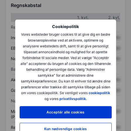
Regnskabstal
1. kvt.
2. kvt.
Cookiepolitik
Resultatopgørelse
Vores websteder bruger cookies til at give dig en bedre
Indtægter
XXXXXXX
XXXXXXX
browseroplevelse ved at aktivere, optimere og
analysere webstedets drift, samt til at give personligt
EBITDA
XXXXXXX
XXXXXXX
tilpasset annonceindhold og mulighed for at oprette
forbindelse til sociale medier. Ved at vælge "Acceptér
Nettoresultat
XXXXXXX
XXXXXXX
alle" accepterer du brugen af cookies og den tilhørende
Balance
behandling af personlige data. Vælg "Administrer
samtykke" for at administrere dine
Aktiver i alt
XXXXXXX
XXXXXXX
samtykkepræferencer. Du kan til enhver tid ændre dine
præferencer eller trække dit samtykke tilbage på siden
Gæld
XXXXXXX
XXXXXXX
om vores cookiepolitik. Se venligst vores
cookiepolitik
og vores
privatlivspolitik.
Nøgletal
Markedsværdi/omsætning
XXXXXXX
XXXXXXX
Acceptér alle cookies
(P/S)
Resultat pr. aktie (EPS)
XXXXXXX
XXXXXXX
Kun nødvendige cookies