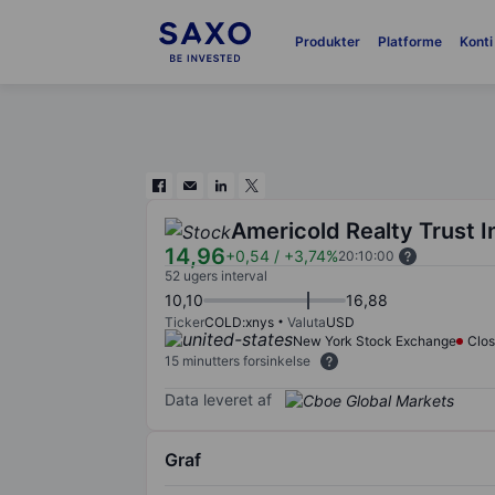
Produkter
Platforme
Konti
Americold Realty Trust I
14,96
+0,54
/
+3,74%
20:10:00
52 ugers interval
10,10
16,88
Ticker
COLD:xnys
Valuta
USD
New York Stock Exchange
Clo
15 minutters forsinkelse
Data leveret af
Graf
Chart