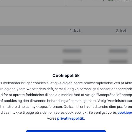
1. kvt.
2. kvt.
XXXXXXX
XXXXXXX
XXXXXXX
XXXXXXX
XXXXXXX
XXXXXXX
Cookiepolitik
s websteder bruger cookies til at give dig en bedre browseroplevelse ved at akti
re og analysere webstedets drift, samt til at give personligt tilpasset annonceind
XXXXXXX
XXXXXXX
d for at oprette forbindelse til sociale medier. Ved at vælge "Acceptér alle" accep
af cookies og den tilhørende behandling af personlige data. Vælg "Administrer s
XXXXXXX
XXXXXXX
administrere dine samtykkepræferencer. Du kan til enhver tid ændre dine præferenc
dit samtykke tilbage på siden om vores cookiepolitik. Se venligst vores
cookiepo
vores
privatlivspolitik.
XXXXXXX
XXXXXXX