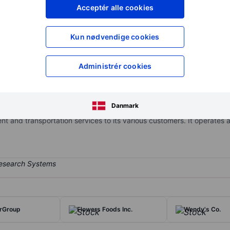
XXXXXXX
XXXXXXX
Acceptér alle cookies
XXXXXXX
XXXXXXX
Opret konto
for at få adgang ti
Kun nødvendige cookies
XXXXXXX
XXXXXXX
Administrér cookies
cond-largest owner and operator of temperature-controlled warehouses
s approximately 231 temperature-controlled warehouses, spanning 1.4 
Danmark
 States but also has sizable operations in Europe, Canada, Australi
and transportation services to its various customers. It operates as
rGroup
Flowers Foods Inc.
Wendy's Co.