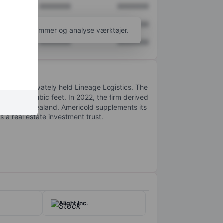
XXXXXXX
XXXXXXX
XXXXXXX
XXXXXXX
l flere diagrammer og analyse værktøjer.
XXXXXXX
XXXXXXX
 behind privately held Lineage Logistics. The
billion cubic feet. In 2022, the firm derived
a, and New Zealand. Americold supplements its
 a real estate investment trust.
Alight Inc.