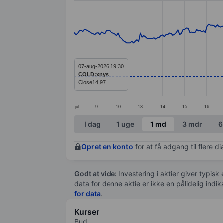
Line chart with 299 data points.
The chart has 1 X axis displaying categ
The chart has 1 Y axis displaying value
07-aug-2026 19:30
COLD:xnys
Close
14,97
jul
9
10
13
14
15
16
End of interactive chart.
I dag
1 uge
1 md
3 mdr
6
Opret en konto
for at få adgang til flere 
Godt at vide:
Investering i aktier giver typisk
data for denne aktie er ikke en pålidelig indi
for data
.
Kurser
Bud