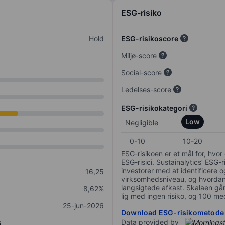
ESG-risiko
Hold
ESG-risikoscore
Miljø-score
Social-score
Ledelses-score
ESG-risikokategori
Low
Negligible
0-10
10-20
ESG-risikoen er et mål for, hv
ESG-risici. Sustainalytics’ ESG-r
investorer med at identificere og
16,25
virksomhedsniveau, og hvordan 
langsigtede afkast. Skalaen går f
8,62%
lig med ingen risiko, og 100 me
25-jun-2026
Download ESG-risikometode
Data provided by