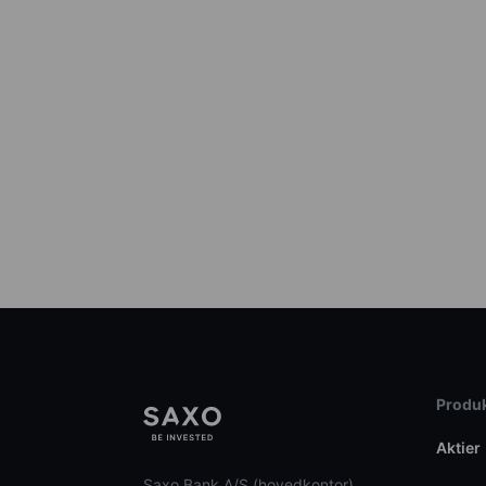
Produk
Aktier
Saxo Bank A/S (hovedkontor)