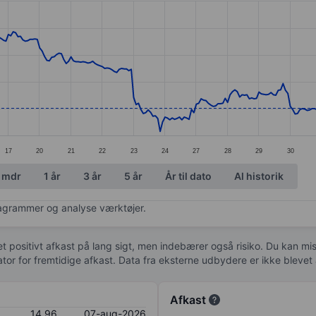
ories.
s. Data ranges from 13.89 to 16.12.
17
20
21
22
23
24
27
28
29
30
 mdr
1 år
3 år
5 år
År til dato
Al historik
diagrammer og analyse værktøjer.
 et positivt afkast på lang sigt, men indebærer også risiko. Du kan mist
kator for fremtidige afkast. Data fra eksterne udbydere er ikke bleve
Afkast
14,96
07-aug-2026