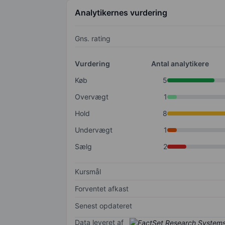
Analytikernes vurdering
Gns. rating
Vurdering
Antal analytikere
Køb
5
Overvægt
1
Hold
8
Undervægt
1
Sælg
2
Kursmål
Forventet afkast
Senest opdateret
Data leveret af