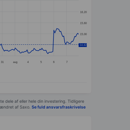
16,20
15,60
15,00
14,42
14,40
31
aug
4
5
6
7
e dele af eller hele din investering. Tidligere
t ændret af
Saxo
.
Se fuld ansvarsfraskrivelse