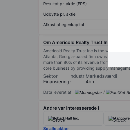
Resultat pr. aktie (EPS)
Udbytte pr. aktie
Afkast af egenkapital
Om Americold Realty Trust Inc
Americold Realty Trust Inc is the world's se
Atlanta, Georgia-based firm owns and operate
more than 80% of its revenue from the United
core business by providing supply management 
Sektor
Industri
Markedsværdi
Finansiering
-
4bn
Data leveret af
/
Andre var interesserede i
Robert Half Inc.
Manpowe
Se alle aktier