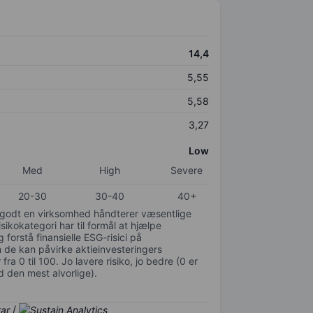
14,4
5,55
5,58
3,27
Low
Med
High
Severe
20-30
30-40
40+
or godt en virksomhed håndterer væsentlige
isikokategori har til formål at hjælpe
 forstå finansielle ESG-risici på
de kan påvirke aktieinvesteringers
ra 0 til 100. Jo lavere risiko, jo bedre (0 er
d den mest alvorlige).
/