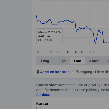
Line chart with 218 data points.
The chart has 1 X axis displaying categ
The chart has 1 Y axis displaying value
07-aug-2026 09:30
AAG:xetr
Close
13,70
jul
9
10
13
14
15
16
17
End of interactive chart.
I dag
1 uge
1 md
3 mdr
6
Opret en konto
for at få adgang til flere 
Godt at vide:
Investering i aktier giver typisk
data for denne aktie er ikke en pålidelig indi
for data
.
Kurser
Bud