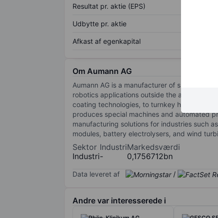
Resultat pr. aktie (EPS)
Udbytte pr. aktie
Afkast af egenkapital
Om Aumann AG
Aumann AG is a manufacturer of special-purpo
robotics applications outside the automotive i
coating technologies, to turnkey high-volum
produces special machines and automated pro
manufacturing solutions for industries such as
modules, battery electrolysers, and wind turb
Sektor
Industri
Markedsværdi
Industri
-
0,1756712bn
Data leveret af
/
Andre var interesserede i
Rhön-Klinikum AG
GESCO S