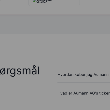
pørgsmål
Hvordan køber jeg Aumann 
Hvad er Aumann AG's ticke