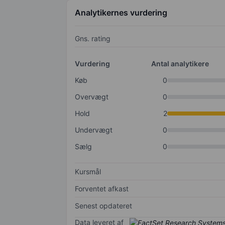
Analytikernes vurdering
Gns. rating
Vurdering
Antal analytikere
Køb
0
Overvægt
0
Hold
2
Undervægt
0
Sælg
0
Kursmål
Forventet afkast
Senest opdateret
Data leveret af