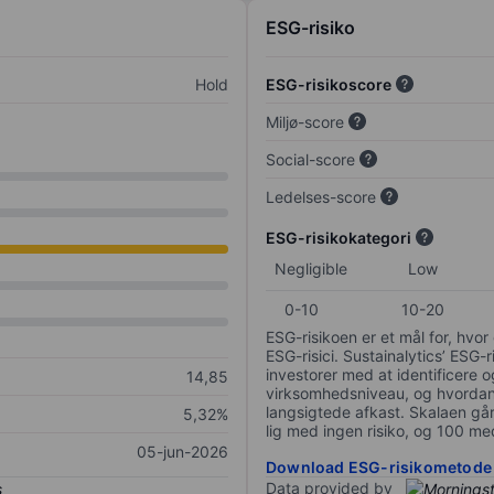
ESG-risiko
Hold
ESG-risikoscore
Miljø-score
Social-score
Ledelses-score
ESG-risikokategori
Negligible
Low
0-10
10-20
ESG-risikoen er et mål for, hv
ESG-risici. Sustainalytics’ ESG-r
investorer med at identificere og
14,85
virksomhedsniveau, og hvordan 
langsigtede afkast. Skalaen går f
5,32%
lig med ingen risiko, og 100 me
05-jun-2026
Download ESG-risikometode
Data provided by