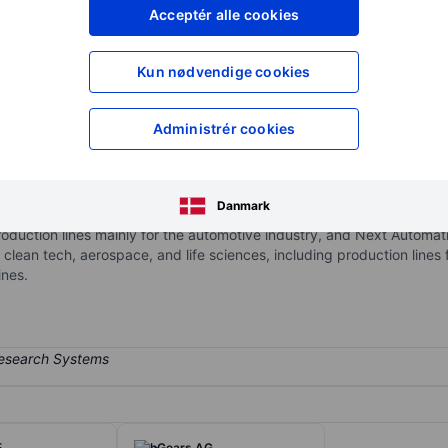
XXXXXXX
XXXXXXX
Acceptér alle cookies
XXXXXXX
XXXXXXX
Opret konto
for at få adgang ti
Kun nødvendige cookies
XXXXXXX
XXXXXXX
Administrér cookies
se machinery and automated production lines, focusing on electric 
ndustry. It offers production solutions from modular production cells
Danmark
e production systems. Its segments are: E-mobility, which generat
duction lines mainly for the automotive industry, and Next Automa
 clean tech, aerospace, and life sciences, including production lines
ines.
E
hGears AG