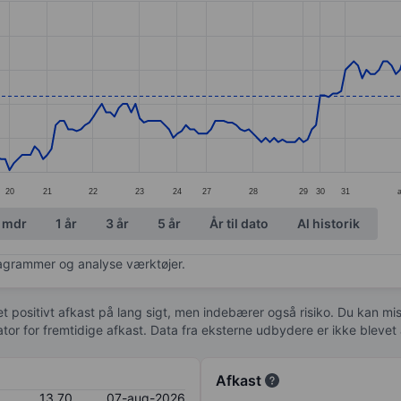
ories.
s. Data ranges from 12.82 to 14.4.
20
21
22
23
24
27
28
29
30
31
 mdr
1 år
3 år
5 år
År til dato
Al historik
diagrammer og analyse værktøjer.
 et positivt afkast på lang sigt, men indebærer også risiko. Du kan mist
kator for fremtidige afkast. Data fra eksterne udbydere er ikke bleve
Afkast
13,70
07-aug-2026