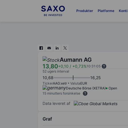
Produkter
Platforme
Konti
Aumann AG
13,80
+0,10
/
+0,73%
10:31:05
52 ugers interval
10,68
16,25
Ticker
AAG:xetr
Valuta
EUR
Deutsche Börse (XETRA)
Open
15 minutters forsinkelse
Data leveret af
Graf
Chart