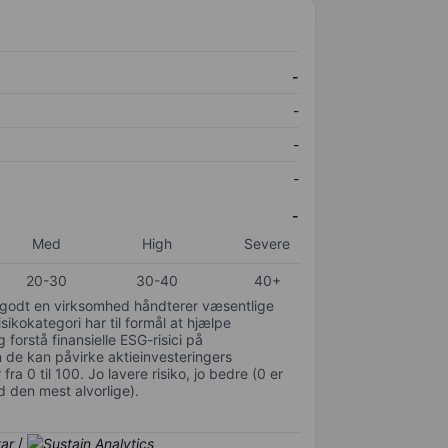
-
-
-
-
-
Med
High
Severe
20-30
30-40
40+
or godt en virksomhed håndterer væsentlige
isikokategori har til formål at hjælpe
 forstå finansielle ESG-risici på
de kan påvirke aktieinvesteringers
ra 0 til 100. Jo lavere risiko, jo bedre (0 er
d den mest alvorlige).
/