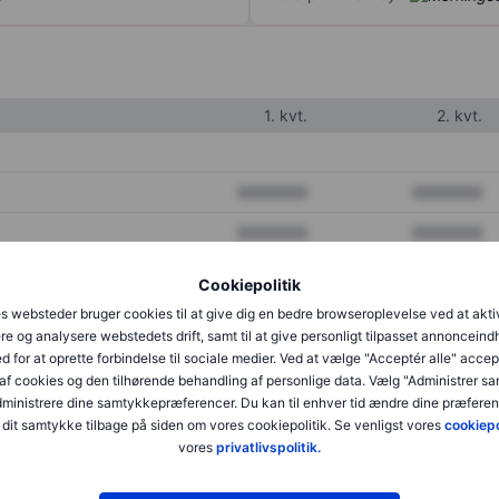
1. kvt.
2. kvt.
XXXXXXX
XXXXXXX
XXXXXXX
XXXXXXX
XXXXXXX
XXXXXXX
Cookiepolitik
s websteder bruger cookies til at give dig en bedre browseroplevelse ved at akti
re og analysere webstedets drift, samt til at give personligt tilpasset annonceind
XXXXXXX
XXXXXXX
d for at oprette forbindelse til sociale medier. Ved at vælge "Acceptér alle" accep
af cookies og den tilhørende behandling af personlige data. Vælg "Administrer s
XXXXXXX
XXXXXXX
administrere dine samtykkepræferencer. Du kan til enhver tid ændre dine præferenc
dit samtykke tilbage på siden om vores cookiepolitik. Se venligst vores
cookiepo
vores
privatlivspolitik.
XXXXXXX
XXXXXXX