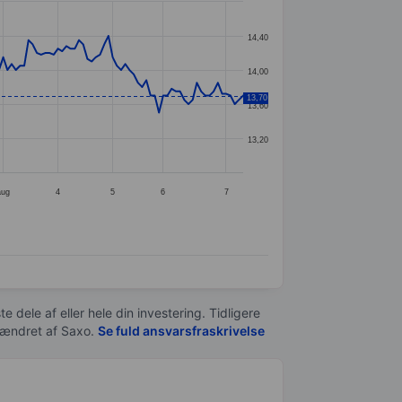
14,40
14,00
13,70
13,60
13,20
aug
4
5
6
7
e dele af eller hele din investering. Tidligere
t ændret af
Saxo
.
Se fuld ansvarsfraskrivelse