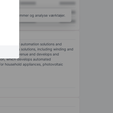
XXXXXXX
XXXXXXX
XXXXXXX
XXXXXXX
l flere diagrammer og analyse værktøjer.
XXXXXXX
XXXXXXX
mobility and automation solutions and
 and process solutions, including winding and
es maximum revenue and develops and
tion, which develops automated
 for household appliances, photovoltaic