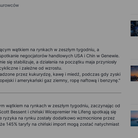
u surowców
ącym wątkiem na rynkach w zeszłym tygodniu, a
otkanie negocjatorów handlowych USA i Chin w Genewie.
 się stabilizuje, a działania na początku maja przyniosły
ykliczne i zależne od wzrostu.
wadzone przez kukurydzę, kawę i miedź, podczas gdy zyski
pejski i amerykański gaz ziemny, ropę naftową i benzynę."
ym wątkiem na rynkach w zeszłym tygodniu, zaczynając od
ott Bessent i chiński Wicepremier He Lifeng spotkają się
e ryzyka na rynku zostały dodatkowo wzmocnione przez
że 145% taryfy na chiński import mogą zostać natychmiast