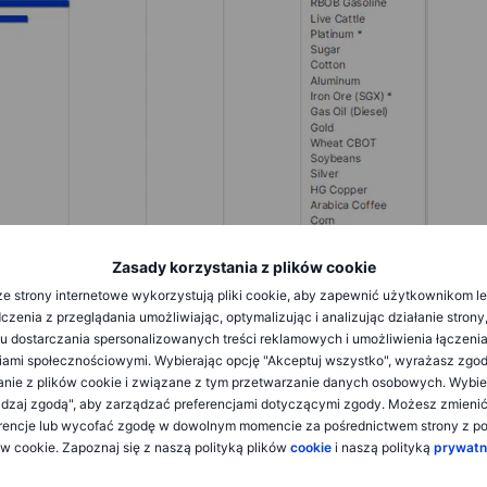
Zasady korzystania z plików cookie
e strony internetowe wykorzystują pliki cookie, aby zapewnić użytkownikom l
zenia z przeglądania umożliwiając, optymalizując i analizując działanie strony
ne z taryfami i obawy o wzrost gospodarczy spowodowały
u dostarczania spersonalizowanych treści reklamowych i umożliwienia łączenia
indeks—podobnie jak inne klasy aktywów—ponownie się
ami społecznościowymi. Wybierając opcję "Akceptuj wszystko", wyrażasz zgo
iosły wzrost o 1,4%, napędzany przez sektory procykliczne i
anie z plików cookie i związane z tym przetwarzanie danych osobowych. Wybie
owy dał impuls sektorom energetycznym i przemysłowym.
dzaj zgodą", aby zarządzać preferencjami dotyczącymi zgody. Możesz zmieni
gają chińskich inwestorów i pewien popyt na bezpieczne
rencje lub wycofać zgodę w dowolnym momencie za pośrednictwem strony z po
ją się—najbardziej niedawno między Indiami a Pakistanem.
ów cookie. Zapoznaj się z naszą polityką plików
cookie
i naszą polityką
prywatn