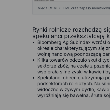
Miedź COMEX i LME oraz zapasy monitorowa
Rynki rolnicze rozchodzą s
spekulanci przekształcają k
Bloomberg Ag Subindex wzrósł o
okresie charakteryzującym się 
wojną handlową podnoszącą bari
Kilka towarów odczuło skutki tyc
sektorze zbóż, na czele z pszen
wspierała silne zyski w kawie i b
Spekulanci obecnie utrzymują po
podsektorach rolniczych. Najsiln
widoczne w żywym bydle, kawie i
wyróżniają się bawełna, śruta so