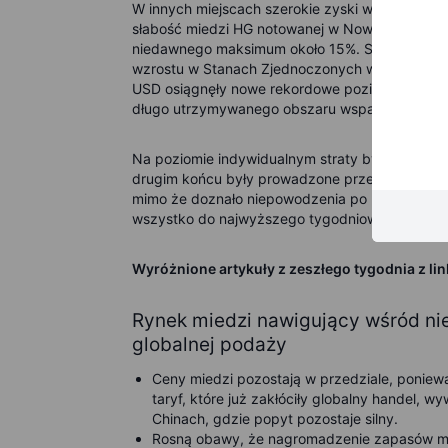
W innych miejscach szerokie zyski wśród meta
słabość miedzi HG notowanej w Nowym Jorku, p
niedawnego maksimum około 15%. Sektor rolny o
wzrostu w Stanach Zjednoczonych wywierają pr
USD osiągnęły nowe rekordowe poziomy z powod
długo utrzymywanego obszaru wsparcia.
Na poziomie indywidualnym straty były prowad
drugim końcu były prowadzone przez europejski
mimo że doznało niepowodzenia po nieudanej p
wszystko do najwyższego tygodniowego zamknięc
Wyróżnione artykuły z zeszłego tygodnia z lin
Rynek miedzi nawigujący wśród nie
globalnej podaży
Ceny miedzi pozostają w przedziale, poniew
taryf, które już zakłóciły globalny handel,
Chinach, gdzie popyt pozostaje silny.
Rosną obawy, że nagromadzenie zapasów mie