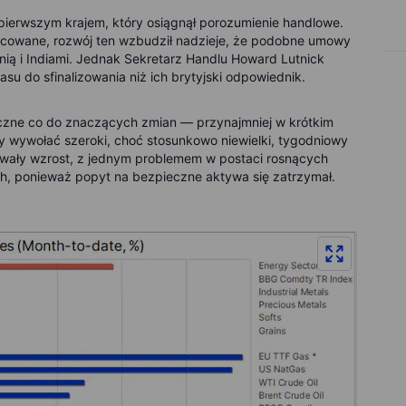
 pierwszym krajem, który osiągnął porozumienie handlowe.
cowane, rozwój ten wzbudził nadzieje, że podobne umowy
ią i Indiami. Jednak Sekretarz Handlu Howard Lutnick
su do sfinalizowania niż ich brytyjski odpowiednik.
czne co do znaczących zmian — przynajmniej w krótkim
 wywołać szeroki, choć stosunkowo niewielki, tygodniowy
towały wzrost, z jednym problemem w postaci rosnących
h, ponieważ popyt na bezpieczne aktywa się zatrzymał.