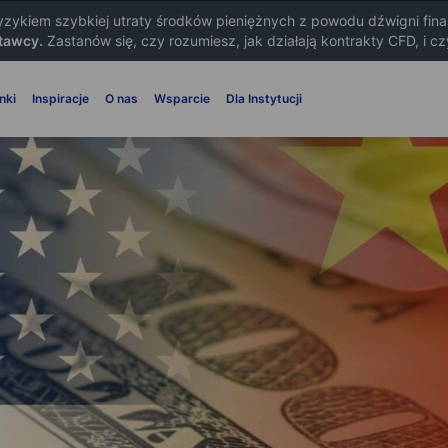
ryzykiem szybkiej utraty środków pieniężnych z powodu dźwigni fin
tawcy.
Zastanów się, czy rozumiesz, jak działają kontrakty CFD, i c
nki
Inspiracje
O nas
Wsparcie
Dla Instytucji