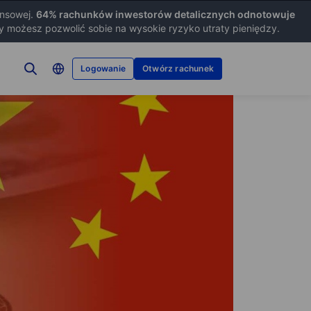
ansowej.
64
% rachunków inwestorów detalicznych odnotowuje
zy możesz pozwolić sobie na wysokie ryzyko utraty pieniędzy.
Logowanie
Otwórz rachunek