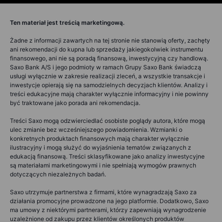
Ten materiał jest treścią marketingową.
Żadne z informacji zawartych na tej stronie nie stanowią oferty, zachęty
ani rekomendacji do kupna lub sprzedaży jakiegokolwiek instrumentu
finansowego, ani nie są poradą finansową, inwestycyjną czy handlową.
Saxo Bank A/S i jego podmioty w ramach Grupy Saxo Bank świadczą
usługi wyłącznie w zakresie realizacji zleceń, a wszystkie transakcje i
inwestycje opierają się na samodzielnych decyzjach klientów. Analizy i
treści edukacyjne mają charakter wyłącznie informacyjny i nie powinny
być traktowane jako porada ani rekomendacja.
Treści Saxo mogą odzwierciedlać osobiste poglądy autora, które mogą
ulec zmianie bez wcześniejszego powiadomienia. Wzmianki o
konkretnych produktach finansowych mają charakter wyłącznie
ilustracyjny i mogą służyć do wyjaśnienia tematów związanych z
edukacją finansową. Treści sklasyfikowane jako analizy inwestycyjne
są materiałami marketingowymi i nie spełniają wymogów prawnych
dotyczących niezależnych badań.
Saxo utrzymuje partnerstwa z firmami, które wynagradzają Saxo za
działania promocyjne prowadzone na jego platformie. Dodatkowo, Saxo
ma umowy z niektórymi partnerami, którzy zapewniają wynagrodzenie
uzależnione od zakupu przez klientów określonych produktów