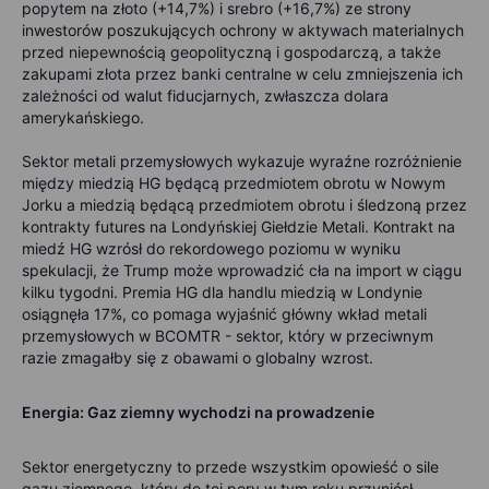
popytem na złoto (+14,7%) i srebro (+16,7%) ze strony
inwestorów poszukujących ochrony w aktywach materialnych
przed niepewnością geopolityczną i gospodarczą, a także
zakupami złota przez banki centralne w celu zmniejszenia ich
zależności od walut fiducjarnych, zwłaszcza dolara
amerykańskiego.
Sektor metali przemysłowych wykazuje wyraźne rozróżnienie
między miedzią HG będącą przedmiotem obrotu w Nowym
Jorku a miedzią będącą przedmiotem obrotu i śledzoną przez
kontrakty futures na Londyńskiej Giełdzie Metali. Kontrakt na
miedź HG wzrósł do rekordowego poziomu w wyniku
spekulacji, że Trump może wprowadzić cła na import w ciągu
kilku tygodni. Premia HG dla handlu miedzią w Londynie
osiągnęła 17%, co pomaga wyjaśnić główny wkład metali
przemysłowych w BCOMTR - sektor, który w przeciwnym
razie zmagałby się z obawami o globalny wzrost.
Energia: Gaz ziemny wychodzi na prowadzenie
Sektor energetyczny to przede wszystkim opowieść o sile
gazu ziemnego, który do tej pory w tym roku przyniósł