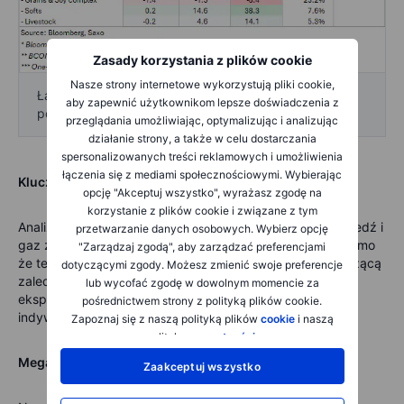
Zasady korzystania z plików cookie
Nasze strony internetowe wykorzystują pliki cookie,
Łączna stopa zwrotu BCOM oraz wkład
aby zapewnić użytkownikom lepsze doświadczenia z
poszczególnych sektorów
przeglądania umożliwiając, optymalizując i analizując
działanie strony, a także w celu dostarczania
spersonalizowanych treści reklamowych i umożliwienia
łączenia się z mediami społecznościowymi. Wybierając
Kluczowe wnioski: Potęga szerokiej ekspozycji
opcję "Akceptuj wszystko", wyrażasz zgodę na
korzystanie z plików cookie i związane z tym
Analizując wyniki i indywidualne wagi, widać, że złoto, miedź i
przetwarzanie danych osobowych. Wybierz opcję
gaz ziemny przyniosły blisko 75% całkowitego zwrotu, mimo
"Zarządzaj zgodą", aby zarządzać preferencjami
że te trzy kontrakty mają łączną wagę w indeksie wynoszącą
dotyczącymi zgody. Możesz zmienić swoje preferencje
zaledwie 27,5%. Podkreśla to zaletę posiadania szerokiej
lub wycofać zgodę w dowolnym momencie za
ekspozycji na towary, zamiast próbować wybierać
pośrednictwem strony z polityką plików cookie.
indywidualnych zwycięzców.
Zapoznaj się z naszą polityką plików
cookie
i naszą
polityką
prywatności
.
Megatrendy napędzające długoterminowe zyski
Zaakceptuj wszystko