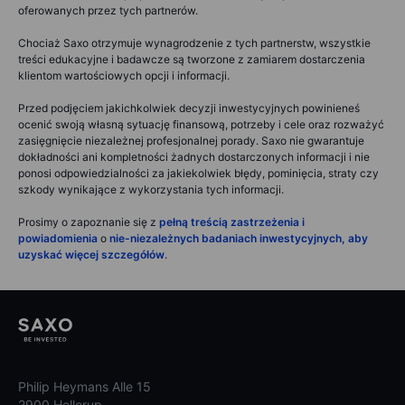
oferowanych przez tych partnerów.
Chociaż Saxo otrzymuje wynagrodzenie z tych partnerstw, wszystkie
treści edukacyjne i badawcze są tworzone z zamiarem dostarczenia
klientom wartościowych opcji i informacji.
Przed podjęciem jakichkolwiek decyzji inwestycyjnych powinieneś
ocenić swoją własną sytuację finansową, potrzeby i cele oraz rozważyć
zasięgnięcie niezależnej profesjonalnej porady. Saxo nie gwarantuje
dokładności ani kompletności żadnych dostarczonych informacji i nie
ponosi odpowiedzialności za jakiekolwiek błędy, pominięcia, straty czy
szkody wynikające z wykorzystania tych informacji.
Prosimy o zapoznanie się z
pełną treścią zastrzeżenia i
powiadomienia
o
nie-niezależnych badaniach inwestycyjnych, aby
uzyskać więcej szczegółów
.
Philip Heymans Alle 15
2900 Hellerup