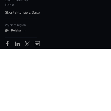
Dania
Skontaktuj się z Saxo
Wybierz region
Polska
Produkty i ceny
Platformy
Rachunki i usługi
Ogólne