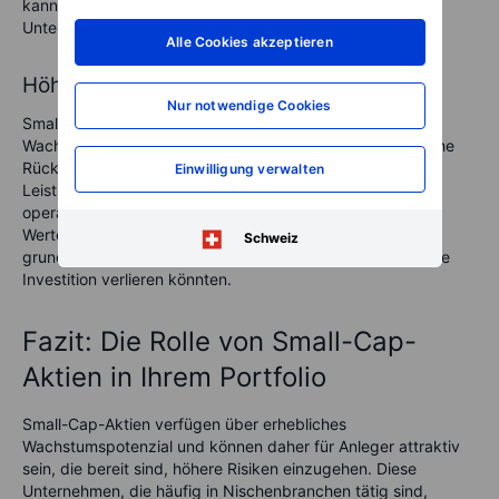
kann, den Wert oder das Wachstumspotenzial eines
Unternehmens falsch einzuschätzen.
Alle Cookies akzeptieren
Höheres Ausfallrisiko
Nur notwendige Cookies
Small-Cap-Unternehmen befinden sich häufig in früheren
Wachstumsphasen, wodurch sie anfälliger für geschäftliche
Rückschläge sind. Ein fehlender langfristiger
Einwilligung verwalten
Leistungsausweis, begrenzte Ressourcen und höhere
operative Risiken können zu Insolvenzen oder schwacher
Wertentwicklung führen. Dadurch sind Small-Cap-Aktien
Schweiz
grundsätzlich riskanter, da Anleger potenziell ihre gesamte
Investition verlieren könnten.
Fazit: Die Rolle von Small-Cap-
Aktien in Ihrem Portfolio
Small-Cap-Aktien verfügen über erhebliches
Wachstumspotenzial und können daher für Anleger attraktiv
sein, die bereit sind, höhere Risiken einzugehen. Diese
Unternehmen, die häufig in Nischenbranchen tätig sind,