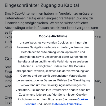
Eingeschränkter Zugang zu Kapital
Small-Cap-Unternehmen haben im Vergleich zu grösseren
Unternehmen häufig einen eingeschränkteren Zugang zu
Finanzierungsmöglichkeiten. Während wirtschaftlicher
Abschwünge oder in Phasen restriktiver Kreditvergabe kann
es für Small-Cap-Unternehmen schwieriger sein, das für
Cookie-Richtlinie
Expansion oder sogar den laufenden Betrieb benötigte Kapital
zu sichern. Dies kann zu langsamerem Wachstum oder in
Unsere Websites verwenden Cookies, um Ihnen ein
extremen Fällen zu finanziellen Schwierigkeiten führen.
besseres Navigationserlebnis zu bieten, indem sie den
Betrieb der Website ermöglichen, optimieren und
analysieren, sowie um personalisierte Werbeinhalte
Geringere Analystenabdeckung
bereitzustellen und Ihnen die Verbindung zu sozialen
Medien zu ermöglichen. Indem Sie "Alle Cookies
Small-Cap-Aktien erhalten weniger Aufmerksamkeit von
akzeptieren" wählen, stimmen Sie der Verwendung von
Finanzanalysten als Large-Cap-Aktien. Diese begrenzte
Cookies und der damit verbundenen Verarbeitung
Abdeckung kann es Anlegern erschweren, verlässliche
personenbezogener Daten zu. Wählen Sie "Einwilligung
Informationen über die Unternehmensentwicklung zu erhalten,
verwalten", um Ihre Einwilligungseinstellungen zu
wodurch die Due Diligence anspruchsvoller wird.
verwalten. Sie können Ihre Präferenzen ändern oder Ihre
Zustimmung jederzeit auf der Seite mit den Cookie-
Ohne umfassende Abdeckung müssen Anleger stärker auf
Richtlinien widerrufen. Bitte lesen Sie unsere
Cookie-
ihre eigene Recherche vertrauen, was das Risiko erhöhen
Richtlinie
und unsere
Datenschutzrichtlinie
.