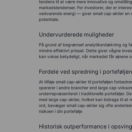
tendens til at være mere innovative og omstilling
markedstendenser. For investorer, der er intere
vedvarende energi — giver small cap-aktier en mu
potentiale.
Undervurderede muligheder
På grund af begrænset analytikerdækning og færr
mindre effektivt prissat. Dette giver vågne inves
kan vokse betydeligt, når markedet får øjnene op
Fordele ved spredning i portefølje
At tilføje small cap-aktier til porteføljen forbed
opererer i andre brancher end large cap-virkso
underrepræsenteret i traditionelle porteføljer. D
med large cap-aktier, hvilket kan bidrage til at
ord, bevæger small cap-aktier sig ofte anderled
risikoen i din portefølje
Historisk outperformance i opsvin