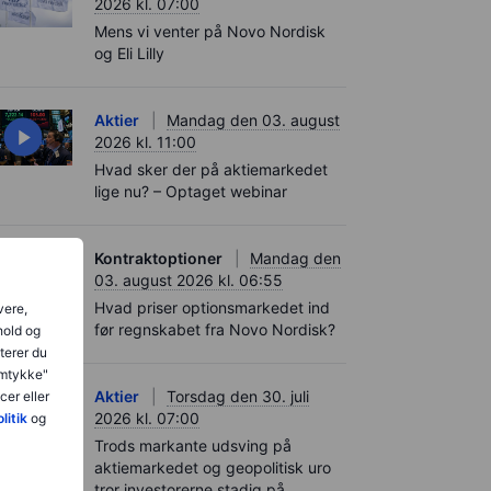
2026 kl. 07:00
Mens vi venter på Novo Nordisk
og Eli Lilly
Aktier
Mandag den 03. august
2026 kl. 11:00
Hvad sker der på aktiemarkedet
lige nu? – Optaget webinar
Kontraktoptioner
Mandag den
03. august 2026 kl. 06:55
Hvad priser optionsmarkedet ind
vere,
før regnskabet fra Novo Nordisk?
hold og
terer du
amtykke"
Aktier
Torsdag den 30. juli
er eller
2026 kl. 07:00
litik
og
Trods markante udsving på
aktiemarkedet og geopolitisk uro
tror investorerne stadig på