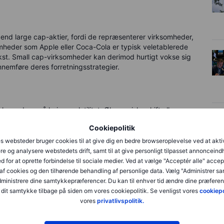
 end large cap-aktier, fordi de repræsenterer virksomheder,
ksomheder som Apple eller Coca-Cola er typisk veletablerede
kst.
Small cap-virksomheder kan derimod hurtigt vokse sig
nnemføre deres forretningsstrategier.
ever de også højere volatilitet. Økonomiske skift eller
small cap-virksomheder på grund af deres begrænsede
Cookiepolitik
aktier er derimod ofte bedre rustet til at modstå økonomiske
ke og etablerede position.
s websteder bruger cookies til at give dig en bedre browseroplevelse ved at akti
re og analysere webstedets drift, samt til at give personligt tilpasset annonceind
d for at oprette forbindelse til sociale medier. Ved at vælge "Acceptér alle" accep
af cookies og den tilhørende behandling af personlige data. Vælg "Administrer s
administrere dine samtykkepræferencer. Du kan til enhver tid ændre dine præferenc
ige til at tage lidt mere risiko for muligheden for højere
dit samtykke tilbage på siden om vores cookiepolitik. Se venligst vores
cookiepo
 forsigtige investorer og store institutioner, som
vores
privatlivspolitik.