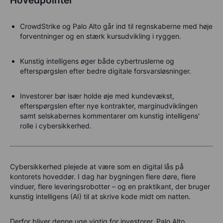
Hovedpointer
CrowdStrike og Palo Alto går ind til regnskaberne med høje
forventninger og en stærk kursudvikling i ryggen.
Kunstig intelligens øger både cybertruslerne og
efterspørgslen efter bedre digitale forsvarsløsninger.
Investorer bør især holde øje med kundevækst,
efterspørgslen efter nye kontrakter, marginudviklingen
samt selskabernes kommentarer om kunstig intelligens'
rolle i cybersikkerhed.
Cybersikkerhed plejede at være som en digital lås på
kontorets hoveddør. I dag har bygningen flere døre, flere
vinduer, flere leveringsrobotter – og en praktikant, der bruger
kunstig intelligens (AI) til at skrive kode midt om natten.
Derfor bliver denne uge vigtig for investorer. Palo Alto