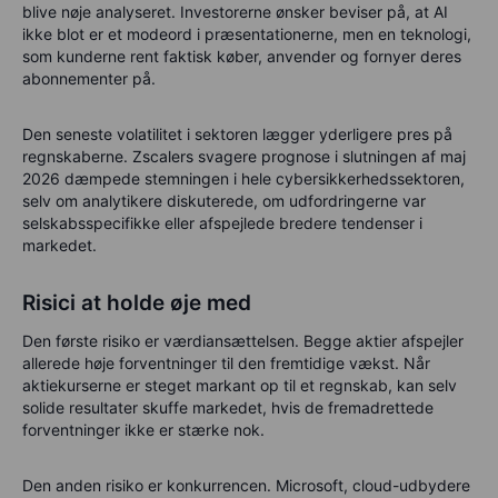
blive nøje analyseret. Investorerne ønsker beviser på, at AI
ikke blot er et modeord i præsentationerne, men en teknologi,
som kunderne rent faktisk køber, anvender og fornyer deres
abonnementer på.
Den seneste volatilitet i sektoren lægger yderligere pres på
regnskaberne. Zscalers svagere prognose i slutningen af maj
2026 dæmpede stemningen i hele cybersikkerhedssektoren,
selv om analytikere diskuterede, om udfordringerne var
selskabsspecifikke eller afspejlede bredere tendenser i
markedet.
Risici at holde øje med
Den første risiko er værdiansættelsen. Begge aktier afspejler
allerede høje forventninger til den fremtidige vækst. Når
aktiekurserne er steget markant op til et regnskab, kan selv
solide resultater skuffe markedet, hvis de fremadrettede
forventninger ikke er stærke nok.
Den anden risiko er konkurrencen. Microsoft, cloud-udbydere