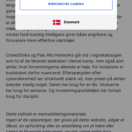
Administrér cookies
langsigtede digitale investeringstemaer, fordi virksomheder
ganske enkelt ikke kan vælge beskyttelse fra. Banker,
hospitaler, fabrikker, detailkæder og offentlige myndigheder
Danmark
er alle afhængige af software for at fungere. Den software
møder i dag et stadig mere avanceret trusselsbillede, ikke
mindst fordi kunstig intelligens giver både angribere og
forsvarere mere effektive værktøjer.
CrowdStrike og Palo Alto Networks går ind i regnskabsugen
som to af de førende selskaber i denne kamp, men også som
aktier, hvor forventningerne allerede er høje. For investorer er
budskabet derfor nuanceret: Efterspørgslen efter
cybersikkerhed ser strukturelt stærk ud, men prisen på aktien
betyder stadig noget. Døren har brug for en lås. Vinduerne
har brug for sensorer. Og investeringsporteføljen har fortsat
brug for disciplin.
Dette indhold er markedsføringsmateriale.
Ingen af de oplysninger, der gives på dette website, udgør et
tilbud, en opfordring eller en anbefaling om at købe eller
sælge et finansielt instrument, og det udgør heller ikke