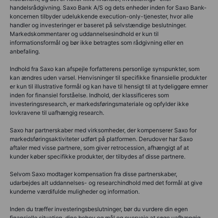
handelsrådgivning. Saxo Bank A/S og dets enheder inden for Saxo Bank-
koncernen tilbyder udelukkende execution-only-tjenester, hvor alle
handler og investeringer er baseret på selvstændige beslutninger.
Markedskommentarer og uddannelsesindhold er kun til
informationsformål og bør ikke betragtes som rådgivning eller en
anbefaling.
Indhold fra Saxo kan afspejle forfatterens personlige synspunkter, som
kan ændres uden varsel. Henvisninger til specifikke finansielle produkter
er kun til illustrative formål og kan have til hensigt til at tydeliggøre emner
inden for finansiel forståelse. Indhold, der klassificeres som
investeringsresearch, er markedsføringsmateriale og opfylder ikke
lovkravene til uafhængig research.
Saxo har partnerskaber med virksomheder, der kompenserer Saxo for
markedsføringsaktiviteter udført på platformen. Derudover har Saxo
aftaler med visse partnere, som giver retrocession, afhængigt af at
kunder køber specifikke produkter, der tilbydes af disse partnere.
Selvom Saxo modtager kompensation fra disse partnerskaber,
udarbejdes alt uddannelses- og researchindhold med det formål at give
kunderne værdifulde muligheder og information.
Inden du træffer investeringsbeslutninger, bør du vurdere din egen
finansielle situation, dine behov og mål og overveje at søge uafhængig