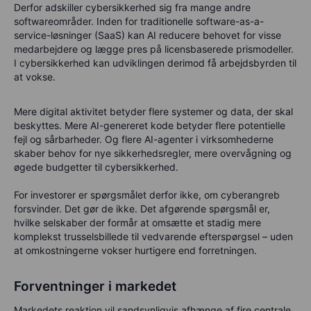
Derfor adskiller cybersikkerhed sig fra mange andre
softwareområder. Inden for traditionelle software-as-a-
service-løsninger (SaaS) kan AI reducere behovet for visse
medarbejdere og lægge pres på licensbaserede prismodeller.
I cybersikkerhed kan udviklingen derimod få arbejdsbyrden til
at vokse.
Mere digital aktivitet betyder flere systemer og data, der skal
beskyttes. Mere AI-genereret kode betyder flere potentielle
fejl og sårbarheder. Og flere AI-agenter i virksomhederne
skaber behov for nye sikkerhedsregler, mere overvågning og
øgede budgetter til cybersikkerhed.
For investorer er spørgsmålet derfor ikke, om cyberangreb
forsvinder. Det gør de ikke. Det afgørende spørgsmål er,
hvilke selskaber der formår at omsætte et stadig mere
komplekst trusselsbillede til vedvarende efterspørgsel – uden
at omkostningerne vokser hurtigere end forretningen.
Forventninger i markedet
Markedets reaktion vil sandsynligvis afhænge af fire centrale