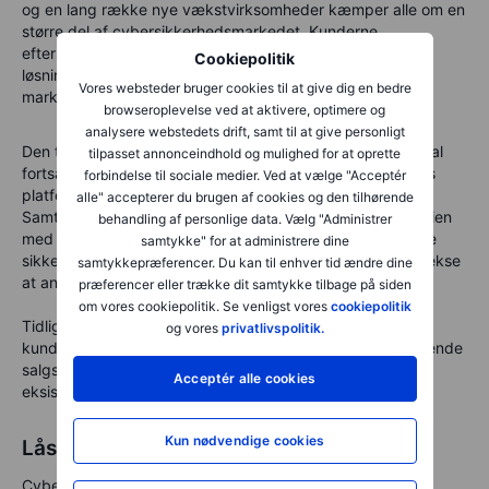
og en lang række nye vækstvirksomheder kæmper alle om en
større del af cybersikkerhedsmarkedet. Kunderne
efterspørger færre leverandører og mere integrerede
Cookiepolitik
løsninger, men det garanterer ikke, at de nuværende
Vores websteder bruger cookies til at give dig en bedre
markedsledere forbliver vinderne på længere sigt.
browseroplevelse ved at aktivere, optimere og
analysere webstedets drift, samt til at give personligt
Den tredje risiko handler om eksekvering. CrowdStrike skal
tilpasset annonceindhold og mulighed for at oprette
fortsat bevise over for kunder og investorer, at selskabets
forbindelse til sociale medier. Ved at vælge "Acceptér
platform er stabil og pålidelig efter nedbruddet i 2024.
alle" accepterer du brugen af cookies og den tilhørende
Samtidig skal Palo Alto Networks demonstrere, at strategien
behandling af personlige data. Vælg "Administrer
med platformisering og opkøb styrker kundernes samlede
samtykke" for at administrere dine
sikkerhedsløsning uden at gøre produkterne mere komplekse
samtykkepræferencer. Du kan til enhver tid ændre dine
at anvende.
præferencer eller trække dit samtykke tilbage på siden
om vores cookiepolitik. Se venligst vores
cookiepolitik
Tidlige advarselssignaler vil blandt andet være lavere
og vores
privatlivspolitik.
kundevækst, langsommere vækst i kontraktværdier, stigende
salgsomkostninger og svagere udvikling i fornyelsen af
Acceptér alle cookies
eksisterende kundeaftaler.
Kun nødvendige cookies
Låsen alene er ikke længere nok
Cybersikkerhed er fortsat et af de mest overbevisende