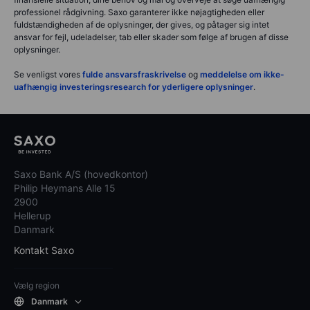
professionel rådgivning. Saxo garanterer ikke nøjagtigheden eller
fuldstændigheden af de oplysninger, der gives, og påtager sig intet
ansvar for fejl, udeladelser, tab eller skader som følge af brugen af disse
oplysninger.
Se venligst vores
fulde ansvarsfraskrivelse
og
meddelelse om ikke-
uafhængig investeringsresearch for yderligere oplysninger
.
Saxo Bank A/S (hovedkontor)
Philip Heymans Alle 15
2900
Hellerup
Danmark
Kontakt Saxo
Vælg region
Danmark