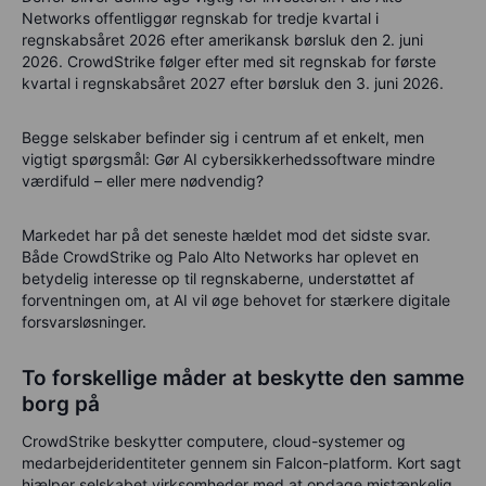
Networks offentliggør regnskab for tredje kvartal i
regnskabsåret 2026 efter amerikansk børsluk den 2. juni
2026. CrowdStrike følger efter med sit regnskab for første
kvartal i regnskabsåret 2027 efter børsluk den 3. juni 2026.
Begge selskaber befinder sig i centrum af et enkelt, men
vigtigt spørgsmål: Gør AI cybersikkerhedssoftware mindre
værdifuld – eller mere nødvendig?
Markedet har på det seneste hældet mod det sidste svar.
Både CrowdStrike og Palo Alto Networks har oplevet en
betydelig interesse op til regnskaberne, understøttet af
forventningen om, at AI vil øge behovet for stærkere digitale
forsvarsløsninger.
To forskellige måder at beskytte den samme
borg på
CrowdStrike beskytter computere, cloud-systemer og
medarbejderidentiteter gennem sin Falcon-platform. Kort sagt
hjælper selskabet virksomheder med at opdage mistænkelig