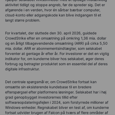
aktivitet tidligt og stoppe angreb, før de spreder sig. Det er
afgørende i en verden, hvor én sårbar bærbar computer,
cloud-konto eller adgangskode kan blive indgangen til et
langt større problem.
For kvartalet, der sluttede den 30. april 2026, guidede
CrowdStrike efter en omsætning på omkring 1,36 mia. dollar
og en årligt tilbagevendende omsætning (ARR) på cirka 5,50
mia. dollar. ARR er abonnementsindtægter, som selskabet
forventer at gentage år efter år. For investorer er det en vigtig
indikator for, om kunderne bliver hos selskabet, øger deres
forbrug og betragter produktet som en essentiel del af deres
digitale infrastruktur.
Det centrale spørgsmål er, om CrowdStrike fortsat kan
omsætte sin eksisterende kundebase til en bredere
efterspørgsel efter platformens løsninger. Selskabet har i høj
grad genopbygget investorernes tillid efter
softwareopdateringsfejlen i 2024, som forstyrrede millioner af
Windows-enheder. Regnskabet bliver en test af, om kunderne
fortsat udvider brugen af Falcon på tværs af flere områder af