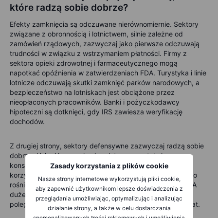
które radzą sobie dobrze?
Efekty zamknięcia są odczuwane nierównomiernie. Sektory
związane z obronnością i lotnictwem, silnie zależne od
zamówień rządowych, zazwyczaj jako pierwsze odczuwają
trudności w związku z wstrzymaniem płatności. Firmy z
sektora opieki zdrowotnej i farmaceutycznego mogą
napotkać opóźnienia w zatwierdzeniach FDA. Turystyka i linie
lotnicze odczuwają skutki zamknięć parków narodowych, a
bezpieczeństwo na lotniskach jest obciążone przez
nieopłaconych pracowników. Banki i pożyczkodawcy
hipoteczni są dotknięci, gdy IRS zawiesza weryfikację
dochodów.
Z drugiej strony, sektory defensywne zazwyczaj radzą sobie
dobrze. Usługi komunalne i podstawowe artykuły
konsumpcyjne pozostają stabilne, ponieważ ludzie nadal
Zasady korzystania z plików cookie
korzystają z elektryczności i kupują żywność. Złoto często
Nasze strony internetowe wykorzystują pliki cookie,
rośnie, gdy inwestorzy szukają bezpiecznych inwestycji. A
aby zapewnić użytkownikom lepsze doświadczenia z
duże firmy technologiczne, które w niewielkim stopniu
przeglądania umożliwiając, optymalizując i analizując
polegają na budżetach rządowych, często ignorują dramat.
działanie strony, a także w celu dostarczania
spersonalizowanych treści reklamowych i umożliwienia