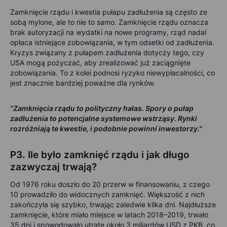
Zamknięcie rządu i kwestia pułapu zadłużenia są często ze
sobą mylone, ale to nie to samo. Zamknięcie rządu oznacza
brak autoryzacji na wydatki na nowe programy, rząd nadal
opłaca istniejące zobowiązania, w tym odsetki od zadłużenia.
Kryzys związany z pułapem zadłużenia dotyczy tego, czy
USA mogą pożyczać, aby zrealizować już zaciągnięte
zobowiązania. To z kolei podnosi ryzyko niewypłacalności, co
jest znacznie bardziej poważne dla rynków.
"Zamknięcia rządu to polityczny hałas. Spory o pułap
zadłużenia to potencjalne systemowe wstrząsy. Rynki
rozróżniają te kwestie, i podobnie powinni inwestorzy."
P3. Ile było zamknięć rządu i jak długo
zazwyczaj trwają?
Od 1976 roku doszło do 20 przerw w finansowaniu, z czego
10 prowadziło do widocznych zamknięć. Większość z nich
zakończyła się szybko, trwając zaledwie kilka dni. Najdłuższe
zamknięcie, które miało miejsce w latach 2018–2019, trwało
35 dni i spowodowało utratę około 3 miliardów USD z PKB, co