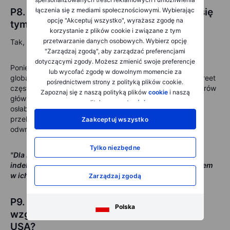
łączenia się z mediami społecznościowymi. Wybierając
P8. Czy inwestorzy spoza USA powinni się
opcję "Akceptuj wszystko", wyrażasz zgodę na
tym przejmować?
korzystanie z plików cookie i związane z tym
przetwarzanie danych osobowych. Wybierz opcję
Tak, ale bez przesady.
"Zarządzaj zgodą", aby zarządzać preferencjami
dotyczącymi zgody. Możesz zmienić swoje preferencje
Ponieważ amerykańskie akcje stanowią około 70 procent
lub wycofać zgodę w dowolnym momencie za
globalnej kapitalizacji rynku, każda chwiejność na Wall Street
pośrednictwem strony z polityką plików cookie.
często wpływa na Europę i Azję. Dla europejskich inwestorów
Zapoznaj się z naszą polityką plików
cookie
i naszą
głównym kanałem transmisji są jednak waluty. Jeśli dolar
polityką
prywatności
.
osłabnie, inwestycje amerykańskie tracą na wartości po
przeliczeniu na euro, natomiast umocnienie dolara ma
Zaakceptuj wszystko
odwrotny efekt.
Tylko niezbędne
"Dla Europejczyków zamknięcie rządu to mniej myśli o
indeksie S&P 500, a bardziej o tym, co dzieje się z dolarem
w ich portfelu."
Zarządzaj zgodą
P9. Czy tym razem sytuacja jest inna ze
Polska
względu na obecne zadłużenie i politykę
USA?