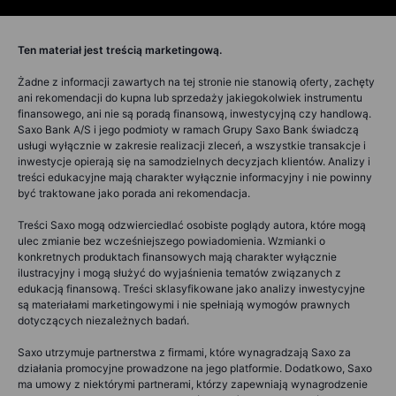
Ten materiał jest treścią marketingową.
Żadne z informacji zawartych na tej stronie nie stanowią oferty, zachęty
ani rekomendacji do kupna lub sprzedaży jakiegokolwiek instrumentu
finansowego, ani nie są poradą finansową, inwestycyjną czy handlową.
Saxo Bank A/S i jego podmioty w ramach Grupy Saxo Bank świadczą
usługi wyłącznie w zakresie realizacji zleceń, a wszystkie transakcje i
inwestycje opierają się na samodzielnych decyzjach klientów. Analizy i
treści edukacyjne mają charakter wyłącznie informacyjny i nie powinny
być traktowane jako porada ani rekomendacja.
Treści Saxo mogą odzwierciedlać osobiste poglądy autora, które mogą
ulec zmianie bez wcześniejszego powiadomienia. Wzmianki o
konkretnych produktach finansowych mają charakter wyłącznie
ilustracyjny i mogą służyć do wyjaśnienia tematów związanych z
edukacją finansową. Treści sklasyfikowane jako analizy inwestycyjne
są materiałami marketingowymi i nie spełniają wymogów prawnych
dotyczących niezależnych badań.
Saxo utrzymuje partnerstwa z firmami, które wynagradzają Saxo za
działania promocyjne prowadzone na jego platformie. Dodatkowo, Saxo
ma umowy z niektórymi partnerami, którzy zapewniają wynagrodzenie