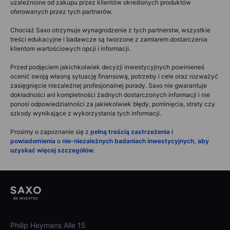
uzależnione od zakupu przez klientów określonych produktów
oferowanych przez tych partnerów.
Chociaż Saxo otrzymuje wynagrodzenie z tych partnerstw, wszystkie
treści edukacyjne i badawcze są tworzone z zamiarem dostarczenia
klientom wartościowych opcji i informacji.
Przed podjęciem jakichkolwiek decyzji inwestycyjnych powinieneś
ocenić swoją własną sytuację finansową, potrzeby i cele oraz rozważyć
zasięgnięcie niezależnej profesjonalnej porady. Saxo nie gwarantuje
dokładności ani kompletności żadnych dostarczonych informacji i nie
ponosi odpowiedzialności za jakiekolwiek błędy, pominięcia, straty czy
szkody wynikające z wykorzystania tych informacji.
Prosimy o zapoznanie się z
pełną treścią zastrzeżenia i
powiadomienia
o
nie-niezależnych badaniach inwestycyjnych, aby
uzyskać więcej szczegółów
.
Philip Heymans Alle 15