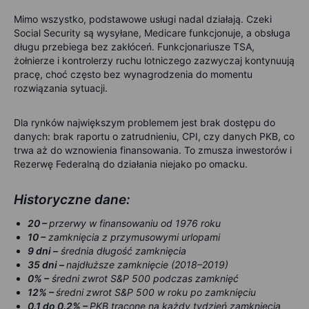
Mimo wszystko, podstawowe usługi nadal działają. Czeki
Social Security są wysyłane, Medicare funkcjonuje, a obsługa
długu przebiega bez zakłóceń. Funkcjonariusze TSA,
żołnierze i kontrolerzy ruchu lotniczego zazwyczaj kontynuują
pracę, choć często bez wynagrodzenia do momentu
rozwiązania sytuacji.
Dla rynków największym problemem jest brak dostępu do
danych: brak raportu o zatrudnieniu, CPI, czy danych PKB, co
trwa aż do wznowienia finansowania. To zmusza inwestorów i
Rezerwę Federalną do działania niejako po omacku.
Historyczne dane:
20 –
przerwy w finansowaniu od 1976 roku
10 –
zamknięcia z przymusowymi urlopami
9 dni –
średnia długość zamknięcia
35 dni –
najdłuższe zamknięcie (2018–2019)
0% –
średni zwrot S&P 500 podczas zamknięć
12% –
średni zwrot S&P 500 w roku po zamknięciu
0.1 do 0.2% –
PKB tracone na każdy tydzień zamknięcia