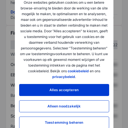
het grootste risico).
Onze websites gebruiken cookies om u een betere
browse-ervaring te bieden door de werking van de site
Download de ESG-risicomethodologie
mogelijk te maken, te optimaliseren en te analyseren,
Data provided by
/
maar ook om gepersonaliseerde advertentie-inhoud te
bieden en u in staat te stellen verbinding te maken met
sociale media. Door "Alles accepteren" te kiezen, geeft
Financiële gegevens
u toestemming voor het gebruik van cookies en de
daarmee verband houdende verwerking van
Q1
Q2
persoonsgegevens. Selecteer "Toestemming beheren"
om uw toestemmingsvoorkeuren te beheren. U kunt uw
Winst/verlies
voorkeuren op elk gewenst moment wijzigen of uw
Omzet
XXXXXXX
XXXXXXX
toestemming intrekken via de pagina met het
cookiebeleid. Bekijk ons
cookiebeleid
en ons
EBITDA
XXXXXXX
XXXXXXX
privacybeleid
.
Winst
XXXXXXX
XXXXXXX
Alles accepteren
Balans
Bezittingen
XXXXXXX
XXXXXXX
Alleen noodzakelijk
Schulden
XXXXXXX
XXXXXXX
Toestemming beheren
Ratio's