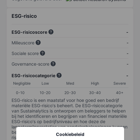
ESG-risico
ESG-risicoscore
-
Milieuscore
-
Sociale score
-
Governance-score
-
ESG-risicocategorie
-
Negligible
Low
Med
High
Severe
0-10
10-20
20-30
30-40
40+
ESG-risico is een maatstaf voor hoe goed een bedrijf
materiële ESG-risico's beheert. De ESG-risicocategorie
van Sustainalytics is ontworpen om beleggers te helpen
bij het identificeren en begrijpen van financieel materiële
ESG-risico's op bedrijfsniveau en hoe deze de
langetermijnprestaties van aandelenbeleggingen kunnen
beïnvloeden. De schaal loopt van 0-100. Hoe lager het
Cookiebeleid
risico, hoe beter (0 staat voor geen risico en 100 voor