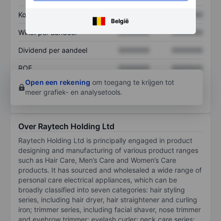
Koers/omzetratio
XXXXXXX
XXXXXXX
België
Winst per aandeel
XXXXXXX
XXXXXXX
Dividend per aandeel
XXXXXXX
XXXXXXX
ROE
XXXXXXX
XXXXXXX
Open een rekening
om toegang te krijgen tot
meer grafiek- en analysetools.
Over Raytech Holding Ltd
Raytech Holding Ltd is principally engaged in product
designing and manufacturing of various product ranges
such as Hair Care, Men’s Care and Women’s Care
products. It has sourced and wholesaled a wide range of
personal care electrical appliances, which can be
broadly classified into seven categories: hair styling
series, including hair dryer, hair straightener and curling
iron; trimmer series, including facial shaver, nose trimmer
and eyebrow trimmer; eyelash curler; neck care series;