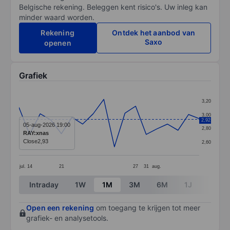
Belgische rekening. Beleggen kent risico's. Uw inleg kan
minder waard worden.
Rekening
Ontdek het aanbod van
Saxo
openen
Grafiek
Chart
3,20
Line chart with 18 data points.
3,00
2,92
The chart has 1 X axis displaying categories.
05-aug-2026 19:00
2,80
RAY:xnas
The chart has 1 Y axis displaying values. Data ranges 
Close
2,93
2,60
jul.
14
21
27
31
aug.
End of interactive chart.
Intraday
1W
1M
3M
6M
1J
3J
Open een rekening
om toegang te krijgen tot meer
grafiek- en analysetools.