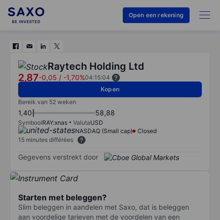
Open een rekening
Raytech Holding Ltd
2,87
-0,05
/
-1,70%
04:15:04
Kopen
Bereik van 52 weken
1,40
58,88
Symbool
RAY:xnas
Valuta
USD
NASDAQ (Small cap)
Closed
15 minutes différées
Gegevens verstrekt door
Starten met beleggen?
Slim beleggen in aandelen met Saxo, dat is beleggen
aan voordelige tarieven met de voordelen van een