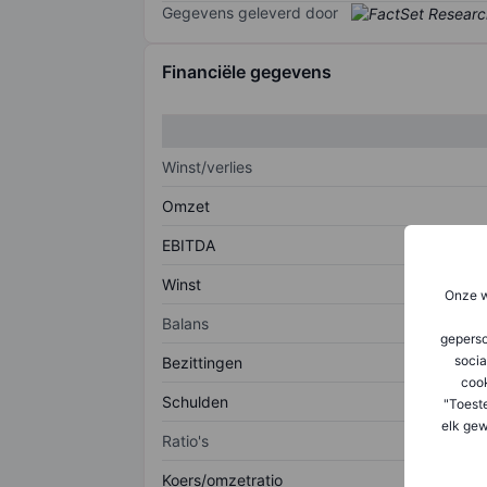
Gegevens geleverd door
Financiële gegevens
Winst/verlies
Omzet
EBITDA
Winst
Onze w
Balans
geperso
socia
Bezittingen
coo
Schulden
"Toest
elk gew
Ratio's
Koers/omzetratio