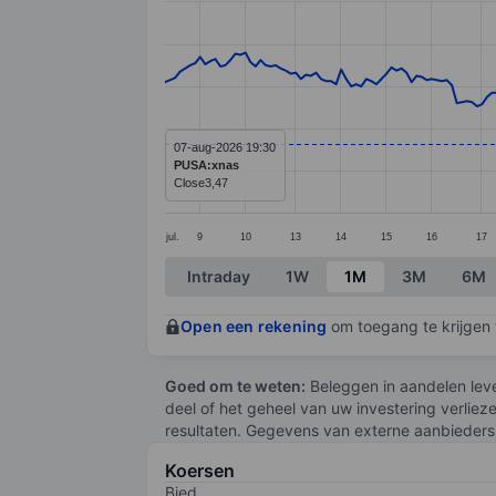
Line chart with 226 data points.
The chart has 1 X axis displaying categ
The chart has 1 Y axis displaying value
07-aug-2026 19:30
PUSA:xnas
Close
3,47
jul.
9
10
13
14
15
16
17
End of interactive chart.
Intraday
1W
1M
3M
6M
Open een rekening
om toegang te krijgen t
Goed om te weten:
Beleggen in aandelen leve
deel of het geheel van uw investering verliez
resultaten. Gegevens van externe aanbieders 
Koersen
Bied