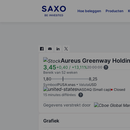
Hoe beleggen
Producten
K
Aureus Greenway Holdin
3,45
+0,40
/
+13,11%
20:00:00
Bereik van 52 weken
1,80
8,25
Symbool
PUSA:xnas
Valuta
USD
NASDAQ (Small cap)
Closed
15 minutes différées
Gegevens verstrekt door
Grafiek
Chart