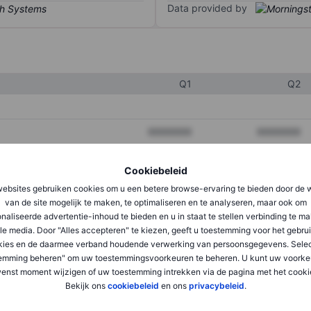
Data provided by
Q1
Q2
XXXXXXX
XXXXXXX
XXXXXXX
XXXXXXX
Cookiebeleid
XXXXXXX
XXXXXXX
ebsites gebruiken cookies om u een betere browse-ervaring te bieden door de 
van de site mogelijk te maken, te optimaliseren en te analyseren, maar ook om
naliseerde advertentie-inhoud te bieden en u in staat te stellen verbinding te m
le media. Door "Alles accepteren" te kiezen, geeft u toestemming voor het gebru
XXXXXXX
XXXXXXX
kies en de daarmee verband houdende verwerking van persoonsgegevens. Selec
XXXXXXX
XXXXXXX
emming beheren" om uw toestemmingsvoorkeuren te beheren. U kunt uw voorke
enst moment wijzigen of uw toestemming intrekken via de pagina met het cooki
Bekijk ons
cookiebeleid
en ons
privacybeleid
.
XXXXXXX
XXXXXXX