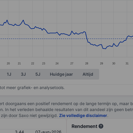
ories.
s. Data ranges from 2.67 to 3.92.
20
21
22
23
24
27
28
29
30
31
1J
3J
5J
Huidge jaar
Altijd
ot meer grafiek- en analysetools.
rt doorgaans een positief rendement op de lange termijn op, maar br
en. In het verleden behaalde resultaten van dit aandeel zijn geen be
zijn door Saxo niet gewijzigd.
Zie volledige disclaimer
.
Rendement
3,44
07-aug-2026