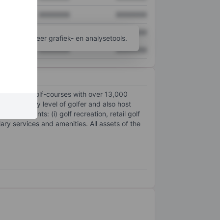
XXXXXXX
XXXXXXX
XXXXXXX
XXXXXXX
ijgen tot meer grafiek- en analysetools.
XXXXXXX
XXXXXXX
clude two golf-courses with over 13,000
 assist any level of golfer and also host
ess segments: (i) golf recreation, retail golf
lary services and amenities. All assets of the