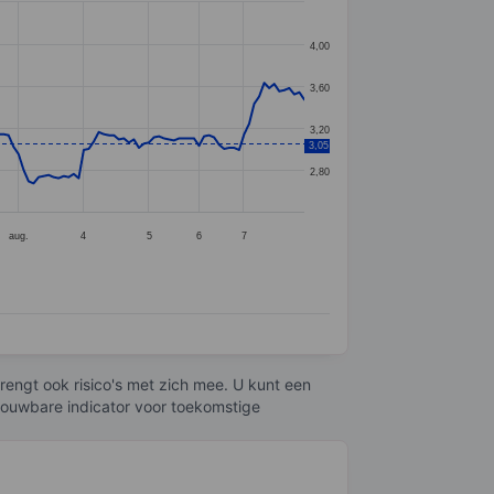
4,00
3,60
3,20
3,05
2,80
aug.
4
5
6
7
engt ook risico's met zich mee. U kunt een
trouwbare indicator voor toekomstige