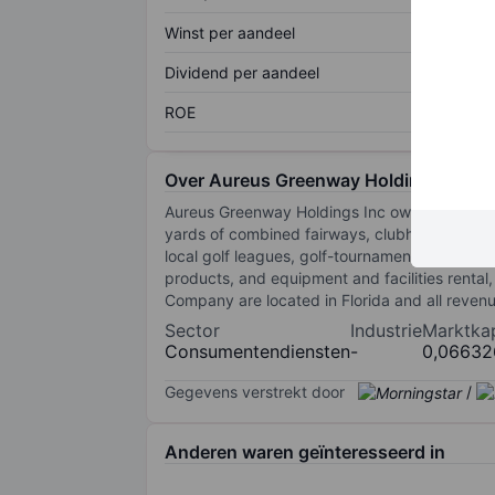
Winst per aandeel
Dividend per aandeel
ROE
Over Aureus Greenway Holdings Inc
Aureus Greenway Holdings Inc own and operate
yards of combined fairways, clubhouses boasti
local golf leagues, golf-tournaments, and priva
products, and equipment and facilities rental, 
Company are located in Florida and all revenu
Sector
Industrie
Marktkap
Consumentendiensten
-
0,06632
Gegevens verstrekt door
/
Anderen waren geïnteresseerd in