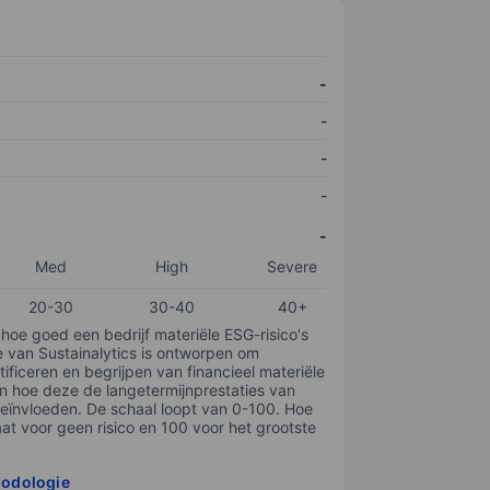
-
-
-
-
-
Med
High
Severe
20-30
30-40
40+
 hoe goed een bedrijf materiële ESG-risico's
e van Sustainalytics is ontworpen om
tificeren en begrijpen van financieel materiële
en hoe deze de langetermijnprestaties van
ïnvloeden. De schaal loopt van 0-100. Hoe
taat voor geen risico en 100 voor het grootste
hodologie