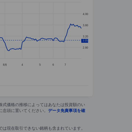
4.00
3.60
3.20
3.05
2.80
8月
4
5
6
7
株式価格の推移によってはあなたは投資額のい
に念頭に置いてください。
データ免責事項を確
では現在取引できない銘柄も含まれています。