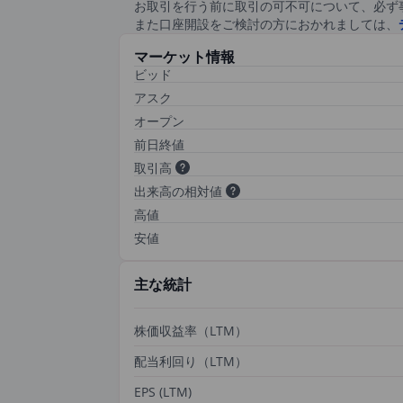
お取引を行う前に取引の可不可について、必ず
また口座開設をご検討の方におかれましては、
マーケット情報
ビッド
アスク
オープン
前日終値
取引高
出来高の相対値
高値
安値
主な統計
株価収益率（LTM）
配当利回り（LTM）
EPS (LTM)