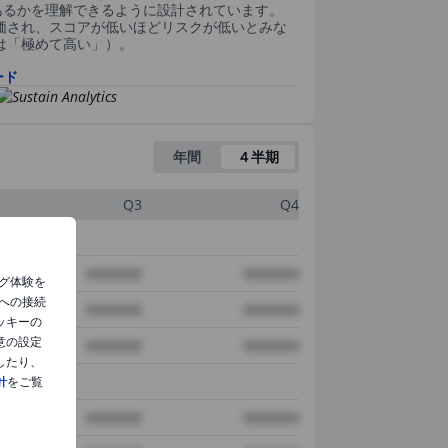
あるかを理解できるように設計されています。
評価され、スコアが低いほどリスクが低いとみな
0は「極めて高い」）。
ード
年間
４半期
Q3
Q4
XXXXXXX
XXXXXXX
グ体験を
への接続
XXXXXXX
XXXXXXX
ッキーの
意の設定
XXXXXXX
XXXXXXX
したり、
針
をご覧
XXXXXXX
XXXXXXX