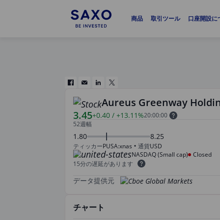
商品
取引ツール
口座開設に
Aureus Greenway Holdin
3.45
+0.40
/
+13.11%
20:00:00
52週幅
1.80
8.25
ティッカー
PUSA:xnas
通貨
USD
NASDAQ (Small cap)
Closed
15分の遅延があります
データ提供元
チャート