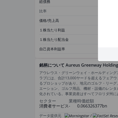
総債務
比率
価格/売上高
１株当たり利益
１株当たり配当金
自己資本利益率
銘柄について Aureus Greenway Holdings
アウレウス・グリーンウェイ・ホールディング
ラブには、合計13,000ヤードを超えるフェ
るプロショップがあり、地元のゴルフ・リーグ
エーション、ゴルフ用品、機材・設備のレンタル
化されている。事業資産はすべてフロリダ州に
セクター
業種
時価総額
消費者サービス
-
0.066326377bn
データ提供元
/