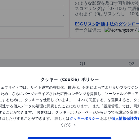
のような影響を及ぼす可能性が
-
スコアリングは「0～100」で
されます（0はリスクなし、10
-
ESGリスク評価手法のダウンロ
データ提供元
/
Q1
Q2
クッキー（Cookie）ポリシー
XXXXXXX
XXXXXXX
ウェブサイトでは、サイト運営の有効化、最適化、分析によってより良いブラウジン
るため、さらにパーソナライズされた広告コンテンツを提供し、ソーシャルメディア
XXXXXXX
XXXXXXX
にするために、クッキーを使用しています。 「すべて同意する」を選択すると、ク
関連する個人データの処理に同意したことになります。 また「設定管理」では、同
XXXXXXX
XXXXXXX
することができます。 お客様は、クッキーポリシーページからいつでも設定を変更
撤回したりすることができます。 詳しくは
クッキーポリシー
および
個人情報保護方
ください。
XXXXXXX
XXXXXXX