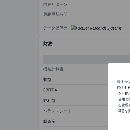
内在リターン
最終更新時間
データ提供元
財務
損益計算書
収益
当社の
提供す
EBITDA
を可能
使用と
純利益
を管理
バランスシート
同意を
総資産