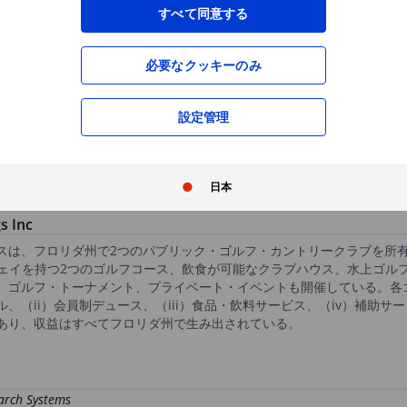
XXXXXXX
XXXXXXX
すべて同意する
必要なクッキーのみ
XXXXXXX
XXXXXXX
XXXXXXX
XXXXXXX
設定管理
XXXXXXX
XXXXXXX
無料の口座開設
で、高機能チャートや優れた
XXXXXXX
XXXXXXX
日本
 Inc
スは、フロリダ州で2つのパブリック・ゴルフ・カントリークラブを所
アウェイを持つ2つのゴルフコース、飲食が可能なクラブハウス、水上ゴ
、ゴルフ・トーナメント、プライベート・イベントも開催している。各
、（ii）会員制デュース、（iii）食品・飲料サービス、（iv）補助サ
あり、収益はすべてフロリダ州で生み出されている。