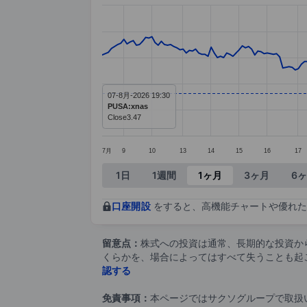
Chart
Line chart with 226 data points.
The chart has 1 X axis displaying ca
The chart has 1 Y axis displaying va
07-8月-2026 19:30
PUSA:xnas
Close
3.47
7月
9
10
13
14
15
16
17
End of interactive chart.
1日
1週間
1ヶ月
3ヶ月
6
口座開設
をすると、高機能チャートや優れた
留意点：
株式への投資は通常、長期的な投資か
くらかを、場合によってはすべて失うことも起
認する
免責事項：
本ページではサクソグループで取扱