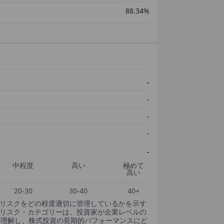
88.34%
-
-
-
-
-
中程度
高い
極めて
高い
20-30
30-40
40+
SGリスクをどの程度適切に管理しているかを示す
csのESGリスク・カテゴリーは、投資家が企業レベルの
・理解し、株式投資の長期的パフォーマンスにど