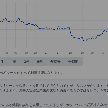
tegories.
lues. Data ranges from 2.67 to 3.92.
20
21
22
23
24
27
28
29
30
31
ヶ月
1年
3年
5年
年初来
全期間
分析ツールがすべて利用可能になります。
らリターンを得ることを期待して行うものですが、リスクが伴います。
こりえます。過去の実績は未来の成功を約束するものではないことを常
いのある銘柄の詳細を表示しておりますが、サクソバンク証券株式会社