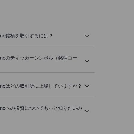
ings Inc銘柄を取引するには？
dings Incのティッカーシンボル（銘柄コー
dings Incはどの取引所に上場していますか？
dings Incへの投資についてもっと知りたいの