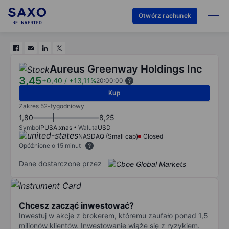
Otwórz rachunek
Aureus Greenway Holdings Inc
3,45
+0,40
/
+13,11%
20:00:00
Kup
Zakres 52-tygodniowy
1,80
8,25
Symbol
PUSA:xnas
Waluta
USD
NASDAQ (Small cap)
Closed
Opóźnione o 15 minut
Dane dostarczone przez
Chcesz zacząć inwestować?
Inwestuj w akcje z brokerem, któremu zaufało ponad 1,5
milionów klientów. Inwestowanie wiąże się z ryzykiem.