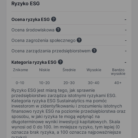
Ryzyko ESG
Ocena ryzyka ESG
-
Ocena środowiskowa
-
Ocena zagrożenia społecznego
-
Ocena zarządzania przedsiębiorstwem
-
Kategoria ryzyka ESG
-
Znikome
Niskie
Średnie
Wysokie
Bardzo
wysokie
0-10
10-20
20-30
30-40
40+
Ryzyko ESG jest miarą tego, jak sprawnie
przedsiębiorstwo zarządza istotnymi ryzykami ESG.
Kategoria ryzyka ESG Sustainalytics ma pomóc
inwestorom w zidentyfikowaniu i zrozumieniu istotnych
finansowo ryzyk ESG na poziomie przedsiębiorstwa oraz
sposobu, w jaki ryzyka te mogą wpłynąć na
długoterminowe wyniki inwestycji kapitałowych. Skala
wynosi od 0 do 100. Im mniejsze ryzyko, tym lepiej (0
oznacza brak ryzyka, a 100 oznacza najpoważniejsze
ryzyko).