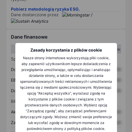
Pobierz metodologię ryzyka ESG.
Dane dostarczone przez
/
Dane finansowe
W I kw.
W II kw.
Zasady korzystania z plików cookie
Nasze strony internetowe wykorzystują pliki cookie,
Sprawozdanie z zysków
aby zapewnić użytkownikom lepsze doświadczenia z
Dochód
XXXXXXX
XXXXXXX
przeglądania umożliwiając, optymalizując i analizując
działanie strony, a także w celu dostarczania
EBITDA
XXXXXXX
XXXXXXX
spersonalizowanych treści reklamowych i umożliwienia
łączenia się z mediami społecznościowymi. Wybierając
Dochód netto
XXXXXXX
XXXXXXX
opcję "Akceptuj wszystko", wyrażasz zgodę na
korzystanie z plików cookie i związane z tym
Bilans
przetwarzanie danych osobowych. Wybierz opcję
"Zarządzaj zgodą", aby zarządzać preferencjami
Aktywa ogółem
XXXXXXX
XXXXXXX
dotyczącymi zgody. Możesz zmienić swoje preferencje
Zadłużenie ogółem
XXXXXXX
XXXXXXX
lub wycofać zgodę w dowolnym momencie za
pośrednictwem strony z polityką plików cookie.