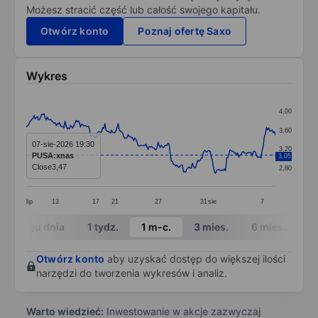
Możesz stracić część lub całość swojego kapitału.
Otwórz konto
Poznaj ofertę Saxo
Wykres
Chart
4,00
Line chart with 226 data points.
3,60
The chart has 1 X axis displaying categories.
07-sie-2026 19:30
3,20
PUSA:xnas
3,05
The chart has 1 Y axis displaying values. Data ranges 
Close
3,47
2,80
lip
13
17
21
27
31
sie
7
End of interactive chart.
W ciągu dnia
1 tydz.
1 m-c.
3 mies.
6 mies.
1 
Otwórz konto
aby uzyskać dostęp do większej ilości
narzędzi do tworzenia wykresów i analiz.
Warto wiedzieć:
Inwestowanie w akcje zazwyczaj