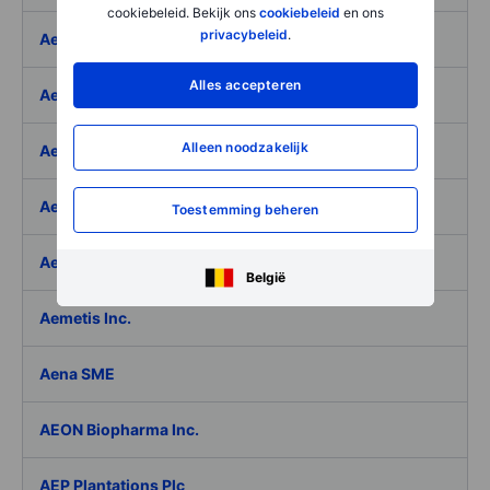
cookiebeleid. Bekijk ons
cookiebeleid
en ons
privacybeleid
.
Aeffe
Alles accepteren
Aegon Ltd
Alleen noodzakelijk
Aegon Ltd. - ADR
Aehr Test Systems
Toestemming beheren
Aeluma Inc.
België
Aemetis Inc.
Aena SME
AEON Biopharma Inc.
AEP Plantations Plc