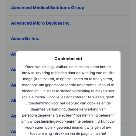
Advanced Medical Solutions Group
Advanced Micro Devices Inc.
AdvanSix Inc.
Advantage Solutions Inc.
Cookiebeleid
Onze websites gebruiken cookies om u een betere
Adyen NV
browse-ervaring te bieden door de werking van de site
mogelijk te maken, te optimaliseren en te analyseren,
Aebi Schmidt Holding AG
maar ook om gepersonaliseerde advertentie-inhoud te
bieden en u in staat te stellen verbinding te maken met
sociale media. Door "Alles accepteren" te kiezen, geeft
AECOM
u toestemming voor het gebruik van cookies en de
daarmee verband houdende verwerking van
persoonsgegevens. Selecteer "Toestemming beheren"
Aedes SpA
om uw toestemmingsvoorkeuren te beheren. U kunt uw
voorkeuren op elk gewenst moment wijzigen of uw
Aedifica SICAFI SA
toestemming intrekken via de pagina met het