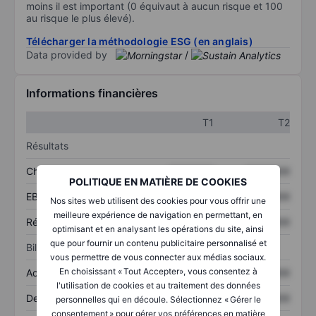
moins il est important (0 équivaut à aucun risque et 100
au risque le plus élevé).
Télécharger la méthodologie ESG (en anglais)
Data provided by
/
Informations financières
T1
T2
Résultats
Chiffre d’affaires
XXXXXXX
XXXXXXX
POLITIQUE EN MATIÈRE DE COOKIES
EBITDA
XXXXXXX
XXXXXXX
Nos sites web utilisent des cookies pour vous offrir une
meilleure expérience de navigation en permettant, en
Résultat net
XXXXXXX
XXXXXXX
optimisant et en analysant les opérations du site, ainsi
que pour fournir un contenu publicitaire personnalisé et
Bilan
vous permettre de vous connecter aux médias sociaux.
En choisissant « Tout Accepter», vous consentez à
Actifs totaux
XXXXXXX
XXXXXXX
l'utilisation de cookies et au traitement des données
Dette totale
XXXXXXX
XXXXXXX
personnelles qui en découle. Sélectionnez « Gérer le
consentement » pour gérer vos préférences en matière