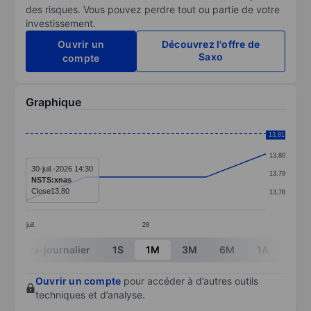
des risques. Vous pouvez perdre tout ou partie de votre
investissement.
Ouvrir un
Découvrez l'offre de
Saxo
compte
Graphique
Chart
13,81
13,81
Line chart with 5 data points.
13,80
The chart has 1 X axis displaying categories.
30-juil.-2026 14:30
13,79
NSTS:xnas
The chart has 1 Y axis displaying values. Data ranges 
Close
13,80
13,78
juil.
28
End of interactive chart.
Intra-journalier
1S
1M
3M
6M
1A
3A
Ouvrir un compte
pour accéder à d’autres outils
techniques et d’analyse.