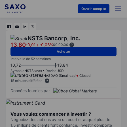
Ouvrir compte
NSTS Bancorp, Inc.
13,80
-0,01
/
-0,06%
00:00:00
Acheter
Intervalle de 52 semaines
10,72
13,84
Symbole
NSTS:xnas
Devise
USD
NASDAQ (Small cap)
Closed
15 minutes différées
Données fournies par
Vous voulez commencer à investir ?
Négociez des actions avec un courtier auquel plus de
1.5 millions de clients font confiance. Investir comporte