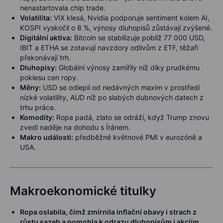
nenastartovala chip trade.
Volatilita:
VIX klesá, Nvidia podporuje sentiment kolem AI,
KOSPI vyskočil o 8 %, výnosy dluhopisů zůstávají zvýšené.
Digitální aktiva:
Bitcoin se stabilizuje poblíž 77 000 USD,
IBIT a ETHA se zotavují navzdory odlivům z ETF, těžaři
překonávají trh.
Dluhopisy:
Globální výnosy zamířily níž díky prudkému
poklesu cen ropy.
Měny:
USD se odlepil od nedávných maxim v prostředí
nízké volatility, AUD níž po slabých dubnových datech z
trhu práce.
Komodity:
Ropa padá, zlato se odráží, když Trump znovu
zvedl naděje na dohodu s Íránem.
Makro události:
předběžné květnové PMI v eurozóně a
USA.
Makroekonomické titulky
Ropa oslabila, čímž zmírnila inflační obavy i strach z
růstu sazeb a pomohla k odrazu dluhopisům i akciím,