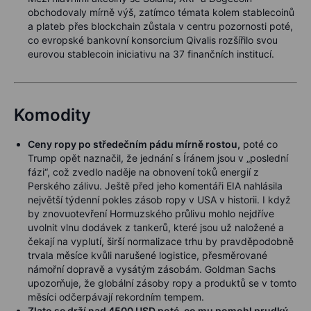
obchodovaly mírně výš, zatímco témata kolem stablecoinů
a plateb přes blockchain zůstala v centru pozornosti poté,
co evropské bankovní konsorcium Qivalis rozšířilo svou
eurovou stablecoin iniciativu na 37 finančních institucí.
Komodity
Ceny ropy po středečním pádu mírně rostou,
poté co
Trump opět naznačil, že jednání s Íránem jsou v „poslední
fázi“, což zvedlo naděje na obnovení toků energií z
Perského zálivu. Ještě před jeho komentáři EIA nahlásila
největší týdenní pokles zásob ropy v USA v historii. I když
by znovuotevření Hormuzského průlivu mohlo nejdříve
uvolnit vlnu dodávek z tankerů, které jsou už naložené a
čekají na vyplutí, širší normalizace trhu by pravděpodobně
trvala měsíce kvůli narušené logistice, přesměrované
námořní dopravě a vysátým zásobám. Goldman Sachs
upozorňuje, že globální zásoby ropy a produktů se v tomto
měsíci odčerpávají rekordním tempem.
Zlato se drží nad 4500 USD poté, co mu pomohl prudký