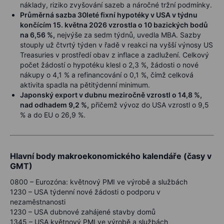
náklady, riziko zvyšování sazeb a náročné tržní podmínky.
Průměrná sazba 30leté fixní hypotéky v USA v týdnu
končícím 15. května 2026 vzrostla o 10 bazických bodů
na 6,56 %,
nejvýše za sedm týdnů, uvedla MBA. Sazby
stouply už čtvrtý týden v řadě v reakci na vyšší výnosy US
Treasuries v prostředí obav z inflace a zadlužení. Celkový
počet žádostí o hypotéku klesl o 2,3 %, žádosti o nové
nákupy o 4,1 % a refinancování o 0,1 %, čímž celková
aktivita spadla na pětitýdenní minimum.
Japonský export v dubnu meziročně vzrostl o 14,8 %,
nad odhadem 9,2 %,
přičemž vývoz do USA vzrostl o 9,5
% a do EU o 26,9 %.
Hlavní body makroekonomického kalendáře (časy v
GMT)
0800 – Eurozóna: květnový PMI ve výrobě a službách
1230 – USA týdenní nové žádosti o podporu v
nezaměstnanosti
1230 – USA dubnové zahájené stavby domů
1345 – USA květnový PMI ve výrobě a službách