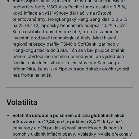
Asie:
Asijské akcie v poslední uzavřené seanci klesly už
počtvrté v řadě, MSCI Asia Pacific Index oslabil o 0,8 %,
když inflace a vyšší výnosy dál tlačily na růstově
orientované trhy. Hongkongský Hang Seng klesl o 0,6 %
na 25 651,12, japonský benchmark odepsal 1,5 % a Jižní
Korea oslabila druhý den po sobě, protože zahraniční
investoři prodávali technologické tituly. Mezi hlavní
regionální brzdy patřily TSMC a SoftBank, zatímco v
Hongkongu tlačila dolů AIA. Tón se však prudce změnil
během čtvrtečního ranního obchodování po výsledcích
Nvidie a uklidnění situace kolem stávky v Samsungu –
připomínka, že asijský čipový trade dokáže otočit rychleji
než fronta na letišti.
Volatilita
Volatilita ustoupila po silném odrazu globálních akcií,
VIX uzavřel na 17,44, což je pokles o 3,4 %,
když nižší
ceny ropy a dílčí pokles výnosů amerických dluhopisů
pomohly uklidnit inflační obavy. Výsledky Nvidie překonaly