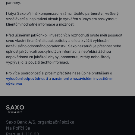
partnery.
I když Saxo přijímá kompenzaci v rámci těchto partnerství, veškerý
vzdělávací a inspirativní obsah je vytvářen s úmyslem poskytnout
klientům hodnotné informace a možnosti.
Před učiněním jakýchkoli investičních rozhodnutí byste měli posoudit
svou vlastní finanční situaci, potřeby a cíle a zvážit vyhledání
nezávislého odborného poradenství. Saxo nezaručuje přesnost nebo
úplnost jakýchkoli poskytnutých informací a nepřebírá žádnou
odpovědnost za jakékoli chyby, opomenutí, ztráty nebo škody
vyplývající z použití těchto informací.
Pro více podrobností si prosím přečtěte naše úplné prohlášení o
vyloučení odpovědnosti
a
oznámení o nezávislém investičním
výzkumu
.
Saxo Bank A/S, organizační složka
Na Poříčí 3a
Prague 1, 110 00