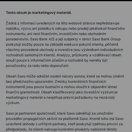
Tento obsah je marketingový materiál.
Žádná z informací uvedených na této webové stránce nepředstavuje
nabídku, výzvu ani pobídku k nákupu nebo prodeji jakéhokoli finančního
instrumentu, ani není finančním, investičním nebo obchodním
poradenstvím. Saxo Bank A/S a její subjekty v rámci Saxo Bank Group
poskytují služby pouze na základě exekuce pokynů klienta, přičemž
všechny provedené obchody a investice jsou výsledkem individuálních
rozhodnutí samotných klientů. Analýzy, průzkumy a vzdělávací obsah
slouží pouze k informačním účelům a rozhodně by neměly být
považovány za radu nebo doporučení.
Obsah Saxo může odrážet osobní názory autora, které se mohou změnit
bez předchozího upozornění. Zmínky konkrétních finančních
instrumentů jsou pouze ilustrační a mohou sloužit k objasnění témat
finanční gramotnosti. Obsah klasifikovaný jako investiční výzkum je
marketingový materiál a nesplňuje právní požadavky na nezávislý
výzkum.
Saxo je partnerem společností, které Saxo odměňují za umožnění
provádění propagačních aktivit na platformě Saxo. Kromě toho má Saxo
uzavřené dohody s určitými partnery, kteří poskytují zpětnou provizi za
předpokladu, že klienti nakoupí konkrétní produkty nabízené těmito