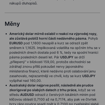
nákupů dluhopisů.
Měny
Americký dolar mírně oslabil v reakci na výprodej ropy,
ale zůstává poblíž horní části nedávného pásma.
Pohyb
EURUSD
pod 1,1600 neuspěl a kurz se odrazil zpět
směrem k 1,1625. Implikovaná volatilita na opčním trhu se v
posledních dnech dostala pod 6 %, tedy na spodní hranici
pásma posledních deseti let. Pár
USDJPY
se drží
„přilepený“ v blízkosti 159,00, protože obchodníci se
zdráhají znovu příliš pokoušet nervy japonského
ministerstva financí, které nedávno proti oslabování jenu
zasahovalo, nejrazantněji ve chvíli, kdy se kurz
USDJPY
vyšplhal nad 160,00.
Australský dolar nejprve posílil, následně ale prudce
zkorigoval po slabých datech z trhu práce,
když se ve
středu
AUDUSD
odrazil z čerstvých lokálních minim pod
klíčovou oblastí 0,7100 až na 0,7174, aby pak ve čtvrtek
brzy ráno prudce spadl zpět k 0,7100 po zveřejnění slabé