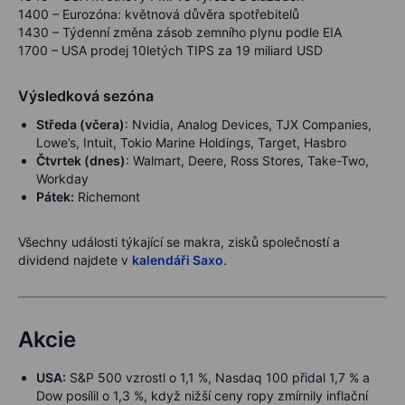
1400 – Eurozóna: květnová důvěra spotřebitelů
1430 – Týdenní změna zásob zemního plynu podle EIA
1700 – USA prodej 10letých TIPS za 19 miliard USD
Výsledková sezóna
Středa (včera)
: Nvidia, Analog Devices, TJX Companies,
Lowe’s, Intuit, Tokio Marine Holdings, Target, Hasbro
Čtvrtek (dnes)
: Walmart, Deere, Ross Stores, Take-Two,
Workday
Pátek:
Richemont
Všechny události týkající se makra, zisků společností a
dividend najdete v
kalendáři Saxo
.
Akcie
USA:
S&P 500 vzrostl o 1,1 %, Nasdaq 100 přidal 1,7 % a
Dow posílil o 1,3 %, když nižší ceny ropy zmírnily inflační