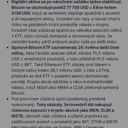
Digitální aktiva se po náročném začátku týdne stabilizují,
Bitcoin se obchoduje poblíž 77 700 USD
a
Ether kolem
2130 USD,
když se sentiment zlepšuje společně s akciemi
a AI‑napojenými aktivy. Uvolnění cen ropy a návrat chuti k
riziku na globálních trzích podpořily náladu v kryptu,
investoři však zůstávají opatrní po několika seancích odlivů
z ETF, růstu výnosů dluhopisů a obnovených obav, že
centrální banky udrží úrokové sazby výše po delší dobu.
Spotové Bitcoin ETF zaznamenaly 20. května další čisté
odlivy,
data Farside ukázala odtok zhruba 70,5 milionu
USD z amerických produktů, z toho přibližně 61,5 milionu
USD z IBIT. Také Ethereum ETF zůstaly pod tlakem s
čistými odlivy kolem 28,1 milionu USD, v čele s ETHA,
přestože se obě ETF v poslední seanci obchodovaly
pevněji. Krypto‑akcie odrážely o něco konstruktivnější
náladu, když těžaři jako MARA a CLSK překonali samotný
Bitcoin.
Pod povrchem zůstává opční positioning poměrně
nuancovaný.
Toky ukázaly, že investoři dál nakupují
růstovou expozici v krypto‑akciích jako IREN, CLSK a
MSTR,
zároveň však zůstává zvýšená poptávka po
zajišťovacích putech u produktů jako IBIT, ETHA a MSTR.
Mezi hlavními altcoiny se Solana, XRP a Dogecoin