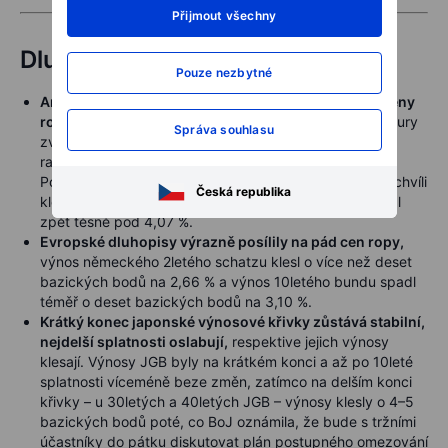
Přijmout všechny
Dluhopisy
Pouze nezbytné
Americké státní dluhopisy ve středu posílily, když ceny
ropy prudce spadly,
referenční 10letý výnos US Treasury
Správa souhlasu
zvrátil předchozí růst a klesl o osm bazických bodů, v
ranním čtvrtečním obchodování se dostal pod 4,60 %.
Podobný obrat nastal u 2letého výnosu, který v jednu chvíli
Česká republika
klesl až o 11 bazických bodů, než se o šest bodů zvedl
zpět těsně pod 4,07 %.
Evropské dluhopisy výrazně posílily na pád cen ropy,
výnos německého 2letého schatzu klesl o více než deset
bazických bodů na 2,66 % a výnos 10letého bundu spadl
téměř o deset bazických bodů na 3,10 %.
Krátký konec japonské výnosové křivky zůstává stabilní,
nejdelší splatnosti oslabují,
respektive jejich výnosy
klesají. Výnosy JGB byly na krátkém konci a až po 10leté
splatnosti víceméně beze změn, zatímco na delším konci
křivky – u 30letých a 40letých JGB – výnosy klesly o 4–5
bazických bodů poté, co BoJ oznámila, že bude s tržními
účastníky do pátku diskutovat plán postupného omezování