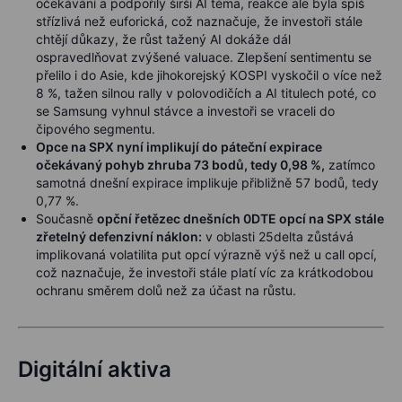
očekávání a podpořily širší AI téma, reakce ale byla spíš
střízlivá než euforická, což naznačuje, že investoři stále
chtějí důkazy, že růst tažený AI dokáže dál
ospravedlňovat zvýšené valuace. Zlepšení sentimentu se
přelilo i do Asie, kde jihokorejský KOSPI vyskočil o více než
8 %, tažen silnou rally v polovodičích a AI titulech poté, co
se Samsung vyhnul stávce a investoři se vraceli do
čipového segmentu.
Opce na SPX nyní implikují do páteční expirace
očekávaný pohyb zhruba 73 bodů, tedy 0,98 %,
zatímco
samotná dnešní expirace implikuje přibližně 57 bodů, tedy
0,77 %.
Současně
opční řetězec dnešních 0DTE opcí na SPX stále
zřetelný defenzivní náklon:
v oblasti 25delta zůstává
implikovaná volatilita put opcí výrazně výš než u call opcí,
což naznačuje, že investoři stále platí víc za krátkodobou
ochranu směrem dolů než za účast na růstu.
Digitální aktiva