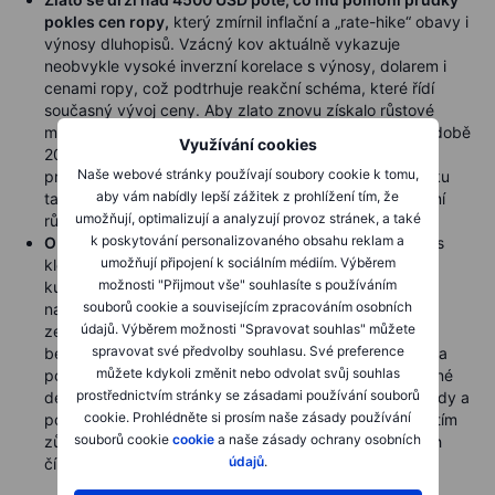
pokles cen ropy,
který zmírnil inflační a „rate-hike“ obavy i
výnosy dluhopisů. Vzácný kov aktuálně vykazuje
neobvykle vysoké inverzní korelace s výnosy, dolarem i
cenami ropy, což podtrhuje reakční schéma, které řídí
současný vývoj ceny. Aby zlato znovu získalo růstové
momentum a vyhnulo se retestu klíčové podpory v podobě
Využívání cookies
200denního klouzavého průměru na 4365 USD, trh
Naše webové stránky používají soubory cookie k tomu,
pravděpodobně potřebuje další uvolnění inflačního tlaku
aby vám nabídly lepší zážitek z prohlížení tím, že
taženého ropou nebo nové důkazy, že rizika zpomalení
umožňují, optimalizují a analyzují provoz stránek, a také
růstu začínají převažovat nad inflačními obavami.
k poskytování personalizovaného obsahu reklam a
Obilniny zůstaly pod tlakem,
když index BCOM Grains
umožňují připojení k sociálním médiím. Výběrem
klesl třetí seanci v řadě, tentokrát veden poklesem
možnosti "Přijmout vše" souhlasíte s používáním
kukuřice a sóji. Trh dál odebírá dřívější zisky tažené
souborů cookie a souvisejícím zpracováním osobních
nadějemi na vyšší čínské nákupy amerických
údajů. Výběrem možnosti "Spravovat souhlas" můžete
zemědělských produktů a pozornost se vrací k
spravovat své předvolby souhlasu. Své preference
bezprostřednějším fundamentům. Levnější ropa oslabila
můžete kdykoli změnit nebo odvolat svůj souhlas
podporu pro poptávku po biopalivech, zatímco nedávné
prostřednictvím stránky se zásadami používání souborů
deště na americkém Středozápadě zlepšily vlhkost půdy a
cookie. Prohlédněte si prosím naše zásady používání
podpořily příznivý raný výhled pro vývoj plodin. Prozatím
souborů cookie
cookie
a naše zásady ochrany osobních
zůstávají klíčovými faktory počasí a rozsah případných
údajů
.
čínských nákupů.