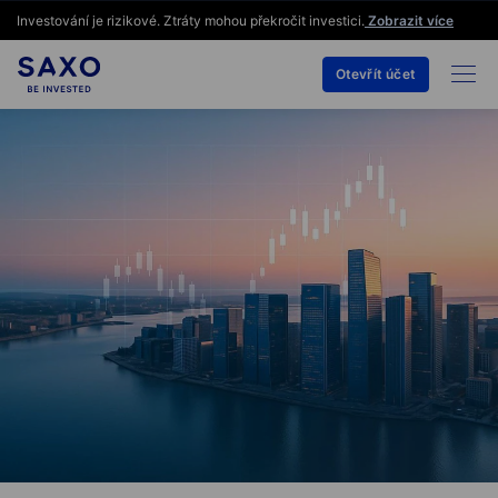
Investování je rizikové. Ztráty mohou překročit investici.
Zobrazit více
Otevřít účet