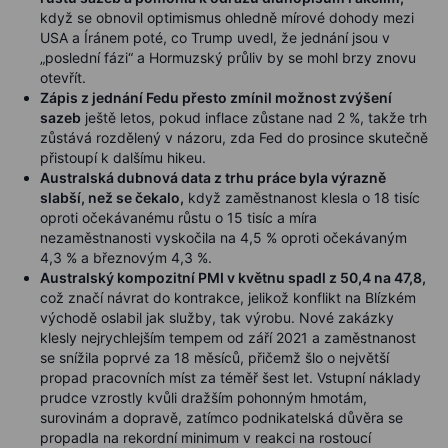
když se obnovil optimismus ohledně mírové dohody mezi
USA a Íránem poté, co Trump uvedl, že jednání jsou v
„poslední fázi“ a Hormuzský průliv by se mohl brzy znovu
otevřít.
Zápis z jednání Fedu přesto zmínil možnost zvýšení
sazeb
ještě letos, pokud inflace zůstane nad 2 %, takže trh
zůstává rozdělený v názoru, zda Fed do prosince skutečně
přistoupí k dalšímu hikeu.
Australská dubnová data z trhu práce byla výrazně
slabší, než se čekalo,
když zaměstnanost klesla o 18 tisíc
oproti očekávanému růstu o 15 tisíc a míra
nezaměstnanosti vyskočila na 4,5 % oproti očekávaným
4,3 % a březnovým 4,3 %.
Australský kompozitní PMI v květnu spadl z 50,4 na 47,8,
což značí návrat do kontrakce, jelikož konflikt na Blízkém
východě oslabil jak služby, tak výrobu. Nové zakázky
klesly nejrychlejším tempem od září 2021 a zaměstnanost
se snížila poprvé za 18 měsíců, přičemž šlo o největší
propad pracovních míst za téměř šest let. Vstupní náklady
prudce vzrostly kvůli dražším pohonným hmotám,
surovinám a dopravě, zatímco podnikatelská důvěra se
propadla na rekordní minimum v reakci na rostoucí