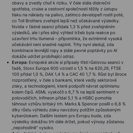
obavy a zvedly chuť k riziku. V čele stála diskreční
spotřeba, cruise a cestovní společnosti těžily z ústupu
tlaku na náklady na palivo, zatímco developeři rostli poté,
co Toll Brothers zveřejnil lepší než očekávané výsledky.
Nvidia v řádné seanci přidala 1,3 % před zveřejněním
výsledků, ale i přes silný výhled tržeb byla reakce po
uzavření trhu tlumená – připomínka, že extrémně vysoká
očekávání není snadné naplnit. Trhy nyní sledují, zda
kombinace levnější ropy a stále pevné poptávky po AI
dokáže udržet probíhající odraz.
Evropa:
Evropské akcie si připsaly třetí růstovou seanci v
řadě, Stoxx Europe 600 vzrostl o 1,5 % na 620,29, FTSE
100 přidal 1,0 %, DAX 1,4 % a CAC 40 1,7 %. Růst byl široce
rozprostřený, v čele s bankami, které vedly sektorové
zisky, a technologiemi, které podpořil návrat optimismu
kolem čipů. ASML vyskočil o 6,7 % na lepší sentiment v
polovodičích, Infineon přidal 5,1 % a HSBC pomohla
táhnout vzhůru britský trh. Marks & Spencer posílil o 6,6 %
díky růstu výhledu zisku navzdory potížím způsobeným
kyberútokem. Dalším testem pro Evropu bude, zda
výsledky dokážou trh dále držet, pokud výnosy zůstanou
„nepohodlně“ vysoko.