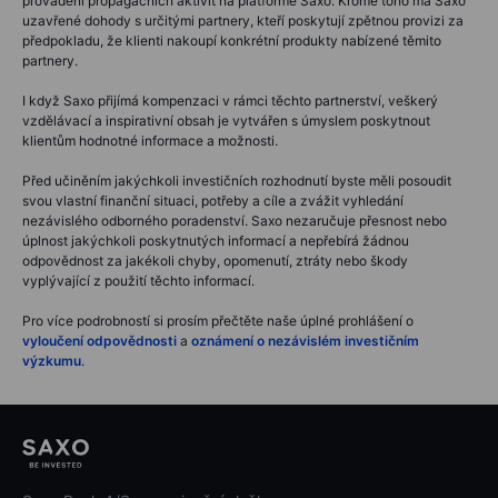
provádění propagačních aktivit na platformě Saxo. Kromě toho má Saxo
uzavřené dohody s určitými partnery, kteří poskytují zpětnou provizi za
předpokladu, že klienti nakoupí konkrétní produkty nabízené těmito
partnery.
I když Saxo přijímá kompenzaci v rámci těchto partnerství, veškerý
vzdělávací a inspirativní obsah je vytvářen s úmyslem poskytnout
klientům hodnotné informace a možnosti.
Před učiněním jakýchkoli investičních rozhodnutí byste měli posoudit
svou vlastní finanční situaci, potřeby a cíle a zvážit vyhledání
nezávislého odborného poradenství. Saxo nezaručuje přesnost nebo
úplnost jakýchkoli poskytnutých informací a nepřebírá žádnou
odpovědnost za jakékoli chyby, opomenutí, ztráty nebo škody
vyplývající z použití těchto informací.
Pro více podrobností si prosím přečtěte naše úplné prohlášení o
vyloučení odpovědnosti
a
oznámení o nezávislém investičním
výzkumu
.