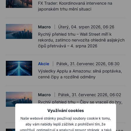
FX Trader: Koordinovaná intervence na
japonském trhu mění situaci
Macro
Úterý, 04. srpen 2026, 06:26
Rychlý přehled trhu – Wall Street míří k
rekordu, zatímco nervozita ohledně asijských
čipů přetrvává – 4. srpna 2026
Akcie
Pátek, 31. červenec 2026, 08:30
Výsledky Applu a Amazonu: silná poptávka,
cenné čipy a rozdílné odměny
Macro
Pátek, 31. červenec 2026, 06:02
Rychlý přehled trhu – Čipy se vracejí do hry,
Nasdaq přerušuje sérii poklesů, BoJ drží
Využívání cookies
sazby – 31. července 2026
Naše webové stránky používají soubory cookie k tomu,
aby vám nabídly lepší zážitek z prohlížení tím, že
umožňují, optimalizují a analyzují provoz stránek, a také