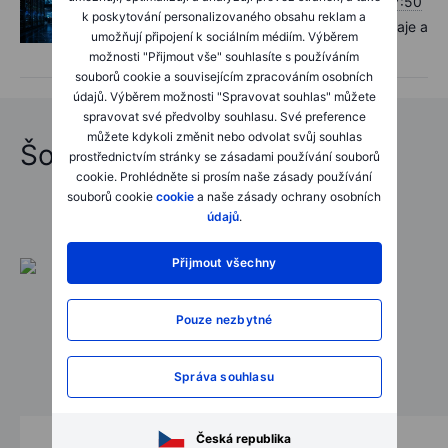
Akcie
Čtvrtek, 30. červenec 2026, 07:50
k poskytování personalizovaného obsahu reklam a
Výsledky Microsoftu a Mety: Vysoké výdaje a
umožňují připojení k sociálním médiím. Výběrem
dva zcela odlišné tržní verdikty
možnosti "Přijmout vše" souhlasíte s používáním
souborů cookie a souvisejícím zpracováním osobních
údajů. Výběrem možnosti "Spravovat souhlas" můžete
spravovat své předvolby souhlasu. Své preference
můžete kdykoli změnit nebo odvolat svůj souhlas
Šokující předpovědi 2026
prostřednictvím stránky se zásadami používání souborů
cookie. Prohlédněte si prosím naše zásady používání
souborů cookie
cookie
a naše zásady ochrany osobních
údajů
.
Přijmout všechny
Pouze nezbytné
Správa souhlasu
Česká republika