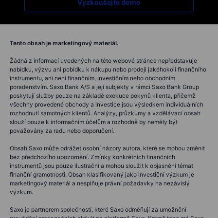
Vyzkoušejte demo
Tento obsah je marketingový materiál.
Žádná z informací uvedených na této webové stránce nepředstavuje
nabídku, výzvu ani pobídku k nákupu nebo prodeji jakéhokoli finančního
instrumentu, ani není finančním, investičním nebo obchodním
poradenstvím. Saxo Bank A/S a její subjekty v rámci Saxo Bank Group
poskytují služby pouze na základě exekuce pokynů klienta, přičemž
všechny provedené obchody a investice jsou výsledkem individuálních
rozhodnutí samotných klientů. Analýzy, průzkumy a vzdělávací obsah
slouží pouze k informačním účelům a rozhodně by neměly být
považovány za radu nebo doporučení.
Obsah Saxo může odrážet osobní názory autora, které se mohou změnit
bez předchozího upozornění. Zmínky konkrétních finančních
instrumentů jsou pouze ilustrační a mohou sloužit k objasnění témat
finanční gramotnosti. Obsah klasifikovaný jako investiční výzkum je
marketingový materiál a nesplňuje právní požadavky na nezávislý
výzkum.
Saxo je partnerem společností, které Saxo odměňují za umožnění