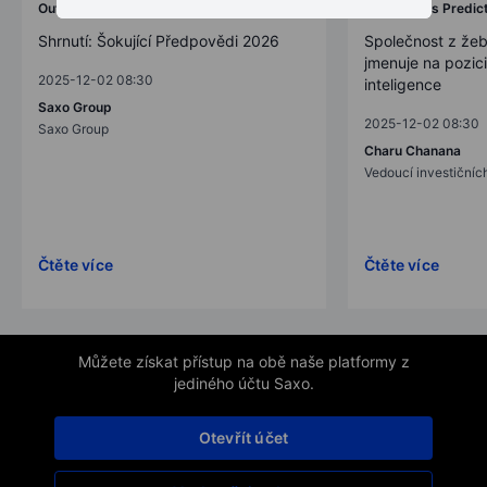
Outrageous Predictions
Outrageous Predic
Shrnutí: Šokující Předpovědi 2026
Společnost z žeb
jmenuje na pozic
2025-12-02 08:30
inteligence
Saxo Group
2025-12-02 08:30
Saxo Group
Charu Chanana
Vedoucí investičních
Čtěte více
Čtěte více
Můžete získat přístup na obě naše platformy z
jediného účtu Saxo.
Otevřít účet