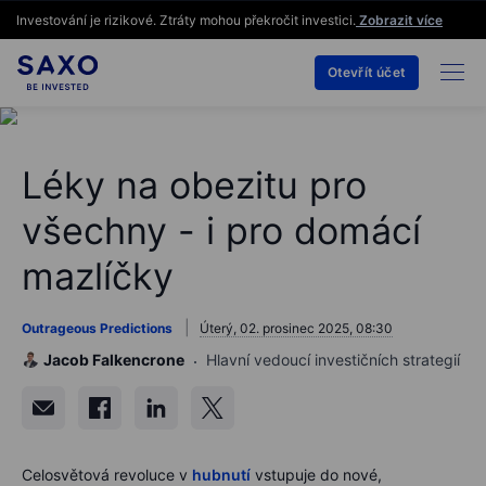
Investování je rizikové. Ztráty mohou překročit investici.
Zobrazit více
Otevřít účet
Léky na obezitu pro
všechny - i pro domácí
mazlíčky
Outrageous Predictions
Úterý, 02. prosinec 2025, 08:30
Jacob Falkencrone
Hlavní vedoucí investičních strategií
Celosvětová revoluce v
hubnutí
vstupuje do nové,