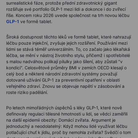
surrealistické fáze, protože přední zdravotnický gigant
rozšiřuje své portfolio GLP-1 mezi lidi a dokonce i do zvířecí
říše. Koncem roku 2026 uvede společnost na trh novou léčbu
GLP-1
ve formě tablet.
Široká dostupnost těchto léků ve formě tablet, které nahrazují
léčbu pouze injekční, zvyšuje jejich rozšíření. Používání mezi
lidmi se stává téměř univerzálním. To, co začalo jako lékařská
léčba, se mění v nástroj životního stylu, přičemž i spotřebitelé
s malou nadváhou polikají pilulky jako šílení, aby zůstali "v
kondici". Celosvětové průměry BMI v zemích OECD klesají o
celý bod a některé národní zdravotní systémy považují
dotované užívání GLP-1 za preventivní opatření v oblasti
veřejného zdraví. Znovu se objevuje napětí v zásobování a
roste riziko padělání.
Po letech mimořádných úspěchů s léky GLP-1, které nově
definovaly regulaci tělesné hmotnosti u lidí, se vědci zaměřili
na další epidemii obezity: Domácí zvířata. Argument je
jednoduchý a neodolatelný: Když mohou lidé využívat léčbu
potlačující chuť k jídlu, proč by nemohla zvířata? Svědčí o tom