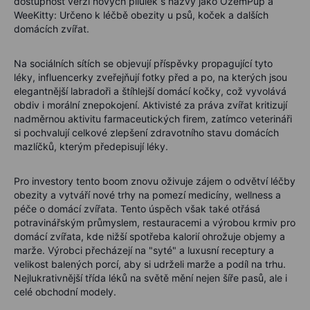
dostupnost verzí nových pilulek s názvy jako OzemPup a
WeeKitty: Určeno k léčbě obezity u psů, koček a dalších
domácích zvířat.
Na sociálních sítích se objevují příspěvky propagující tyto
léky, influencerky zveřejňují fotky před a po, na kterých jsou
elegantnější labradoři a štíhlejší domácí kočky, což vyvolává
obdiv i morální znepokojení. Aktivisté za práva zvířat kritizují
nadměrnou aktivitu farmaceutických firem, zatímco veterináři
si pochvalují celkové zlepšení zdravotního stavu domácích
mazlíčků, kterým předepisují léky.
Pro investory tento boom znovu oživuje zájem o odvětví léčby
obezity a vytváří nové trhy na pomezí medicíny, wellness a
péče o domácí zvířata. Tento úspěch však také otřásá
potravinářským průmyslem, restauracemi a výrobou krmiv pro
domácí zvířata, kde nižší spotřeba kalorií ohrožuje objemy a
marže. Výrobci přecházejí na "syté" a luxusní receptury a
velikost balených porcí, aby si udrželi marže a podíl na trhu.
Nejlukrativnější třída léků na světě mění nejen šíře pasů, ale i
celé obchodní modely.