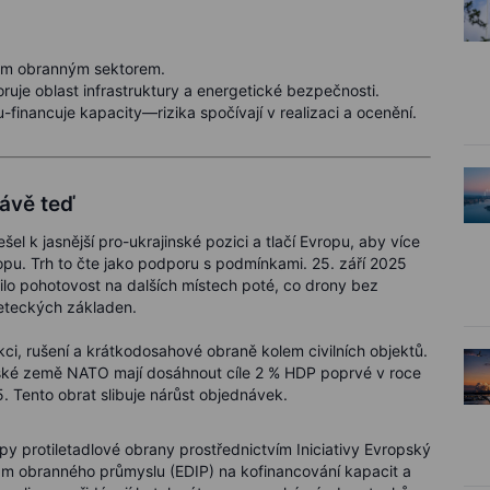
ým obranným sektorem.
ruje oblast infrastruktury a energetické bezpečnosti.
-financuje kapacity—rizika spočívají v realizaci a ocenění.
rávě teď
šel k jasnější pro-ukrajinské pozici a tlačí Evropu, aby více
opu. Trh to čte jako podporu s podmínkami. 25. září 2025
ilo pohotovost na dalších místech poté, co drony bez
 leteckých základen.
kci, rušení a krátkodosahové obraně kolem civilních objektů.
nské země NATO mají dosáhnout cíle 2 % HDP poprvé v roce
 Tento obrat slibuje nárůst objednávek.
py protiletadlové obrany prostřednictvím Iniciativy Evropský
ram obranného průmyslu (EDIP) na kofinancování kapacit a