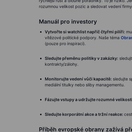
rychlejší růst a dlouhé pořadníky. To je riziko. 
rozumnou velikost pozic a sledovat vedení firmy
Manuál pro investory
Vytvořte si watchlist napříč čtyřmi pilíři:
mun
vítězové politické podpory. Naše téma
Obra
(pouze pro inspiraci).
Sledujte přeměnu politiky v zakázky:
sleduj
kontrakty/zálohy.
Monitorujte vedení vůči kapacitě:
sledujte s
mediální titulky nebo sliby managementu.
Fázujte vstupy a udržujte rozumné velikosti
Sledujte korporátní akce a tržní reakce:
ces
Příběh evropské obrany zažívá př