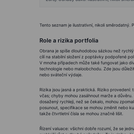
Tento seznam je ilustrativní, nikoli směrodatný.
Role a rizika portfolia
Obrana je spíše dlouhodobou sázkou než rychlý o
cílí na stabilní složení z poptávky podpořené p
V mnoha případech může také fungovat jako diver
technologie nebo maloobchodu. Zde jsou důležit
nebo sváteční výdaje.
Rizika jsou jasná a praktická. Riziko provedení
včas; chyby mohou zasáhnout marže a důvěru. Pol
dosažený rychleji, než se čekalo, mohou zpoma
posunout, specifikace se mohou změnit nebo kup
takže čtvrtletní čísla se mohou značně lišit.
Řízení valuace: všichni dobře rozumí, že se jedná