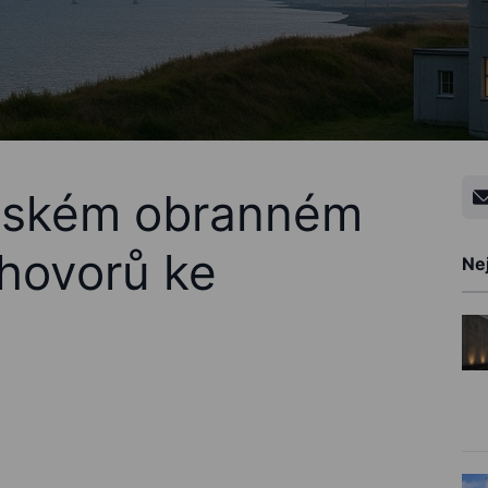
pském obranném
zhovorů ke
Nej