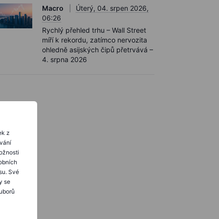
Macro
Úterý, 04. srpen 2026,
06:26
Rychlý přehled trhu – Wall Street
míří k rekordu, zatímco nervozita
ohledně asijských čipů přetrvává –
4. srpna 2026
ek z
ování
ožnosti
obních
su. Své
y se
ouborů