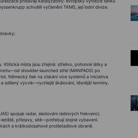
uralizace přidávají katalyzátory: evropský výrobce tanků
ssenkrupp schválili vyčlenění TKMS, její lodní divize.
ednávky:
titická místa jsou zřejmá: střelivo, pohonné látky a
e frontu—od shoulder-launched střel (MANPADS) po
iot. Německý tlak na získání více systémů a Iniciativa
 sdílený výcvik—rychlejší škálování, těsnější termíny.
AS) spojuje radar, sledování rádiových frekvencí,
—letiště, přístavy, sítě—potřebují stejné vybavení.
čkách a krátkodosahové protiletadlové obraně.