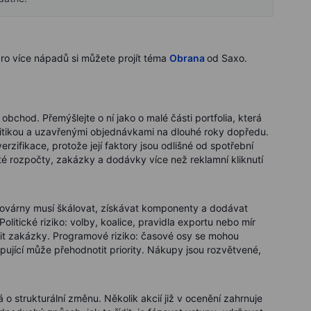
 Pro více nápadů si můžete projít téma
Obrana
od Saxo.
bchod. Přemýšlejte o ní jako o malé části portfolia, která
olitikou a uzavřenými objednávkami na dlouhé roky dopředu.
zifikace, protože její faktory jsou odlišné od spotřební
é rozpočty, zakázky a dodávky více než reklamní kliknutí
: továrny musí škálovat, získávat komponenty a dodávat
itické riziko: volby, koalice, pravidla exportu nebo mír
lit zakázky. Programové riziko: časové osy se mohou
ující může přehodnotit priority. Nákupy jsou rozvětvené,
 o strukturální změnu. Několik akcií již v ocenění zahrnuje