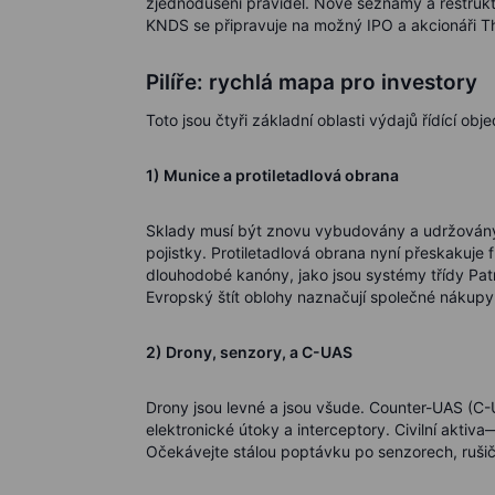
zjednodušení pravidel. Nové seznamy a restrukt
KNDS se připravuje na možný IPO a akcionáři Thy
Pilíře: rychlá mapa pro investory
Toto jsou čtyři základní oblasti výdajů řídící obj
1) Munice a protiletadlová obrana
Sklady musí být znovu vybudovány a udržovány. K
pojistky. Protiletadlová obrana nyní přeskakuj
dlouhodobé kanóny, jako jsou systémy třídy Patr
Evropský štít oblohy naznačují společné nákupy a
2) Drony, senzory, a C-UAS
Drony jsou levné a jsou všude. Counter-UAS (C-U
elektronické útoky a interceptory. Civilní aktiva
Očekávejte stálou poptávku po senzorech, ruši