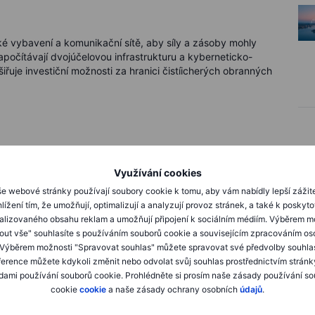
cké vybavení a komunikační sítě, aby síly a zásoby mohly
apočítávají dvojúčelovou infrastrukturu a kyberneticko-
iřuje investiční možnosti za hranici čistíicherých obranných
obranného průmyslu (EDIP) má za cíl spolu-financovat
eté příkladové signály. Národní rámce a závazky NATO pak
Využívání cookies
i by měli sledovat přechod od politického textu k
e webové stránky používají soubory cookie k tomu, aby vám nabídly lepší zážit
lížení tím, že umožňují, optimalizují a analyzují provoz stránek, a také k poskyt
alizovaného obsahu reklam a umožňují připojení k sociálním médiím. Výběrem m
mout vše" souhlasíte s používáním souborů cookie a souvisejícím zpracováním os
 Výběrem možnosti "Spravovat souhlas" můžete spravovat své předvolby souhla
ference můžete kdykoli změnit nebo odvolat svůj souhlas prostřednictvím stránk
ami používání souborů cookie. Prohlédněte si prosím naše zásady používání s
cookie
cookie
a naše zásady ochrany osobních
údajů
.