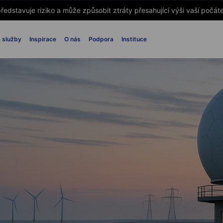
ředstavuje riziko a může způsobit ztráty přesahující výši vaší počáte
 služby
Inspirace
O nás
Podpora
Instituce