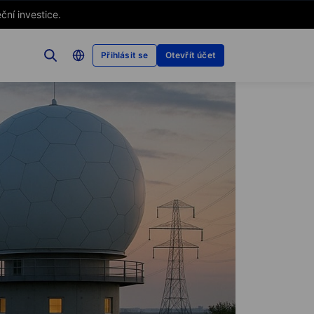
ční investice.
Přihlásit se
Otevřít účet