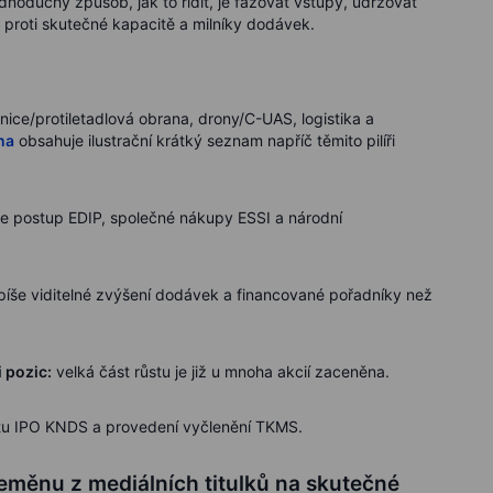
Jednoduchý způsob, jak to řídit, je fázovat vstupy, udržovat
 proti skutečné kapacitě a milníky dodávek.
ice/protiletadlová obrana, drony/C-UAS, logistika a
na
obsahuje ilustrační krátký seznam napříč těmito pilíři
te postup EDIP, společné nákupy ESSI a národní
píše viditelné zvýšení dodávek a financované pořadníky než
 pozic:
velká část růstu je již u mnoha akcií zaceněna.
tu IPO KNDS a provedení vyčlenění TKMS.
eměnu z mediálních titulků na skutečné