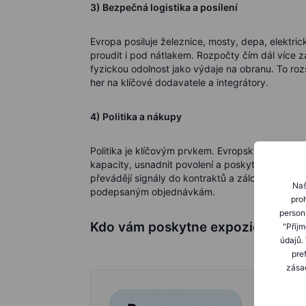
3) Bezpečná logistika a posílení
Evropa posiluje železnice, mosty, depa, elektri
proudit i pod nátlakem. Rozpočty čím dál více z
fyzickou odolnost jako výdaje na obranu. To rozš
her na klíčové dodavatele a integrátory.
4) Politika a nákupy
Politika je klíčovým prvkem. Evropský program 
kapacity, usnadnit povolení a poskytnout vícel
převádějí signály do kontraktů a záloh. Investoř
Naš
podepsaným objednávkám.
proh
person
Kdo vám poskytne expozici
"Přij
údajů.
pre
zásad