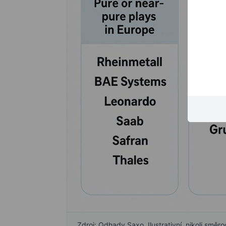
Zdroj: Odhady Saxo. Ilustrativní, nikoli směr