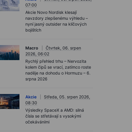
07:00
Akcie Novo Nordisk klesají
navzdory zlepšenému výhledu –
nyní jasný outsider na klíčových
bojištích
Macro
Čtvrtek, 06. srpen
2026, 06:02
Rychlý přehled trhu – Nervozita
kolem čipů se vrací, zatímco roste
naděje na dohodu o Hormuzu – 6.
srpna 2026
Akcie
Středa, 05. srpen 2026,
08:30
Výsledky SpaceX a AMD: silná
čísla se střetávají s vysokými
očekáváními