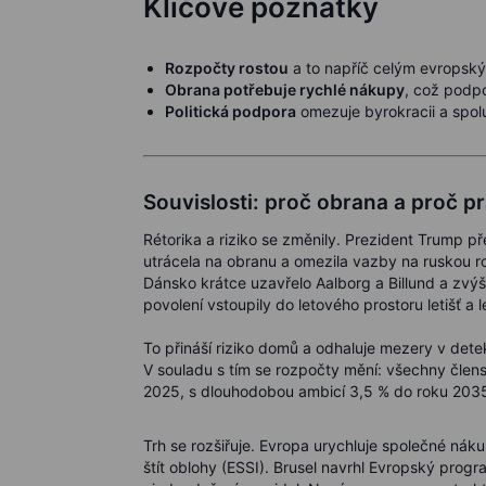
Klíčové poznatky
Rozpočty rostou
a to napříč celým evropsk
Obrana potřebuje rychlé nákupy
, což podpo
Politická podpora
omezuje byrokracii a spolu
Souvislosti: proč obrana a proč p
Rétorika a riziko se změnily. Prezident Trump pře
utrácela na obranu a omezila vazby na ruskou r
Dánsko krátce uzavřelo Aalborg a Billund a zvýš
povolení vstoupily do letového prostoru letišť a
To přináší riziko domů a odhaluje mezery v dete
V souladu s tím se rozpočty mění: všechny čle
2025, s dlouhodobou ambicí 3,5 % do roku 2035.
Trh se rozšiřuje. Evropa urychluje společné náku
štít oblohy (ESSI). Brusel navrhl Evropský prog