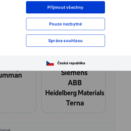
Přijmout všechny
Pouze nezbytné
Správa souhlasu
Česká republika
odatné.