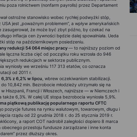
niu poza rolnictwem (nonfarm payrolls) przez Departament
ał ostrożne stanowisko wobec rychłej podwyżki stóp,
h z USA jest „poważnym problemem”, a wpływ amerykańskich
ie zasugerował, że może być zbyt późno, by czekać na
ługo inflacja cen żywności będzie dalej spowalniała. Ueda
żki stóp na październikowym posiedzeniu.
any redukcji 54 064 miejsc pracy
— to najniższy poziom od
 ale łączna liczba cięć od początku roku wzrosła do 946
większych redukcjach w sektorze publicznym.
ia wyniosły we wrześniu 117 313 etatów, co oznacza
utacji od 2011 r.
 6,3% z 6,2% w lipcu
, wbrew oczekiwaniom stabilizacji.
. do 10,842 mln. Bezrobocie młodzieży utrzymało się na
 Hiszpanii, Francji i Włoszech, najniższe — w Niemczech i
a także 6,3%. W całej UE stopa bezrobocia wyniosła 5,9%.
a piątkową publikację popularnego raportu CFTC
o pozycje futures na rynku walutowym, towarowym, długu i
cia rządu od 22 grudnia 2018 r. do 25 stycznia 2019 r.
łócony, a raport COT nadrobił zaległości dopiero 8 marca
a obecnego przestoju fundusze zarządzane i inne konta
darem” przez dłuższy okres.