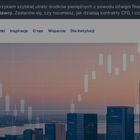
ryzykiem szybkiej utraty środków pieniężnych z powodu dźwigni fin
tawcy.
Zastanów się, czy rozumiesz, jak działają kontrakty CFD, i c
nki
Inspiracje
O nas
Wsparcie
Dla Instytucji