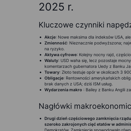
2025 r.
Kluczowe czynniki napęd
Akcje
: Nowe maksima dla indeksów USA, ale 
Zmienność
: Nieznacznie podwyższona; naj
na ryzyko.
Aktywa cyfrowe
: Kolejny nocny rajd, częś
Waluty
: USD waha się, lecz pozostaje mocn
komentarzach gubernatora Uedy z Banku Jap
Towary
: Złoto testuje opór w okolicach 3 
Obligacje
: Rentowności amerykańskich oblig
brak danych z USA; dziś ISM usług.
Wydarzenia makro
: Bailey z Banku Anglii 
Nagłówki makroekonomi
Drugi dzień częściowego zamknięcia rządu
szeroko zakrojonych cięć etatów w adminis
Demokratów. Zamknięcie spowodowało również