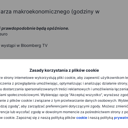
ndarza makroekonomicznego (godziny w
 i prawdopodobnie będą opóźnione.
euro
 wystąpi w Bloomberg TV
 wystąpi w programie Fox Business
gan (1730), Jefferson (1740)
Zasady korzystania z plików cookie
e strony internetowe wykorzystują pliki cookie, aby zapewnić użytkownikom l
zenia z przeglądania umożliwiając, optymalizując i analizując działanie strony
u dostarczania spersonalizowanych treści reklamowych i umożliwienia łączenia
ami społecznościowymi. Wybierając opcję "Akceptuj wszystko", wyrażasz zgo
anie z plików cookie i związane z tym przetwarzanie danych osobowych. Wybie
dzaj zgodą", aby zarządzać preferencjami dotyczącymi zgody. Możesz zmieni
rencje lub wycofać zgodę w dowolnym momencie za pośrednictwem strony z po
 Delta
ów cookie. Zapoznaj się z naszą polityką plików
cookie
i naszą polityką
prywatn