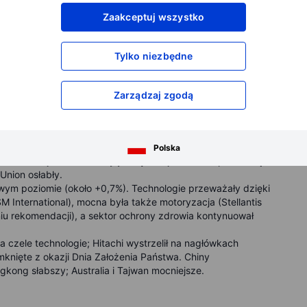
we można znaleźć w kalendarzu Saxo na stronie
.
Zaakceptuj wszystko
Tylko niezbędne
y historyczne poziomy — S&P 500 około +0,1%, Nasdaq
I/półprzewodników przeważyła nad „hałasem” związanym z
Zarządzaj zgodą
osty; energia pozostawała słabsza przy miękkiej cenie
nowe maksima.
o wczesnym wzroście na danych o dostawach; akcje
hipów umocnili się (doniesienia o działalności odlewniczej
Polska
t AMD). Akcje FICO skoczyły dzięki wejściu w bezpośrednią
Union osłabły.
wym poziomie (około +0,7%). Technologie przeważały dzięki
nternational), mocna była także motoryzacja (Stellantis
iu rekomendacji), a sektor ochrony zdrowia kontynuował
na czele technologie; Hitachi wystrzelił na nagłówkach
mknięte z okazji Dnia Założenia Państwa. Chiny
gkong słabszy; Australia i Tajwan mocniejsze.