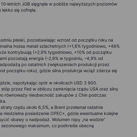
 10‑letnich JGB sięgnęła w pobliże najwyższych poziomów
lekko się cofnęła.
godniu płaski, pozostawiając wzrost od początku roku na
nalna hossa metali szlachetnych (+1,6% tygodniowo, +48%
akże kontrybuują (+2,9% tygodniowo, +10% od początku
erami pozostają energia (–2,8% w tygodniu, –4,9% od
nadpodażą po ostatnich zwiększeniach produkcji przez
d początku roku), gdzie silna produkcja wciąż zderza się
jdzie, napotykając opór w okolicach USD 3 900.
stóp przez Fed w obliczu zamknięcia rządu USA oraz silny
iowo równoważy nieobecność zakupów z Chin podczas
ika.
straty rzędu około 6,5%, a Brent przełamał ostatnie
a niedzielne posiedzenie OPEC+, gdzie ewentualne kolejne
sycić obawy o nadpodaż. Wolumen ropy „na wodzie”
iego sezonowego maksimum, co podkreśla obecną