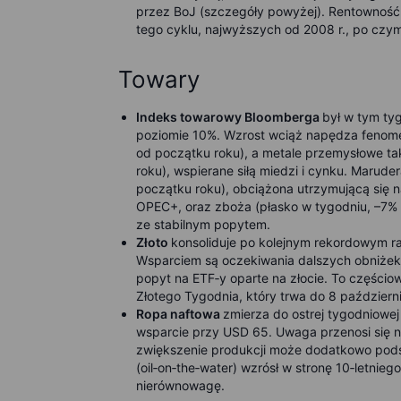
przez BoJ (szczegóły powyżej). Rentowność
tego cyklu, najwyższych od 2008 r., po czym 
Towary
Indeks towarowy Bloomberga
był w tym ty
poziomie 10%. Wzrost wciąż napędza fenome
od początku roku), a metale przemysłowe t
roku), wspierane siłą miedzi i cynku. Marud
początku roku), obciążona utrzymującą się 
OPEC+, oraz zboża (płasko w tygodniu, –7% o
ze stabilnym popytem.
Złoto
konsoliduje po kolejnym rekordowym ra
Wsparciem są oczekiwania dalszych obniżek 
popyt na ETF‑y oparte na złocie. To częśc
Złotego Tygodnia, który trwa do 8 październ
Ropa naftowa
zmierza do ostrej tygodniowej 
wsparcie przy USD 65. Uwaga przenosi się n
zwiększenie produkcji może dodatkowo pod
(oil‑on‑the‑water) wzrósł w stronę 10‑letn
nierównowagę.