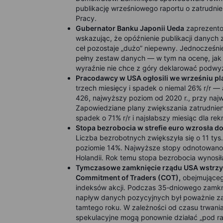
publikację wrześniowego raportu o zatrudnie
Pracy.
Gubernator Banku Japonii Ueda
zaprezentow
wskazując, że opóźnienie publikacji danyc
ceł pozostaje „dużo” niepewny. Jednocześn
pełny zestaw danych — w tym na ocenę, jak d
wyraźnie nie chce z góry deklarować podwy
Pracodawcy w USA ogłosili we wrześniu pl
trzech miesięcy i spadek o niemal 26% r/r —
426, najwyższy poziom od 2020 r., przy naj
Zapowiedziane plany zwiększania zatrudnien
spadek o 71% r/r i najsłabszy miesiąc dla rekr
Stopa bezrobocia w strefie euro wzrosła do
Liczba bezrobotnych zwiększyła się o 11 tys
poziomie 14%. Najwyższe stopy odnotowano w
Holandii. Rok temu stopa bezrobocia wynosił
Tymczasowe zamknięcie rządu USA wstrzym
Commitment of Traders (COT),
obejmująceg
indeksów akcji. Podczas 35‑dniowego zamknię
napływ danych pozycyjnych był poważnie zak
tamtego roku. W zależności od czasu trwani
spekulacyjne mogą ponownie działać „pod ra