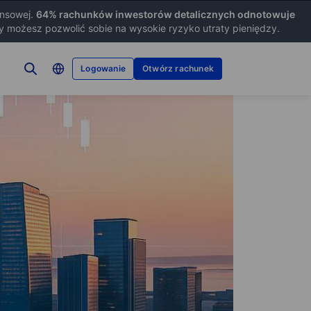
ansowej.
64
% rachunków inwestorów detalicznych odnotowuje
zy możesz pozwolić sobie na wysokie ryzyko utraty pieniędzy.
Logowanie
Otwórz rachunek