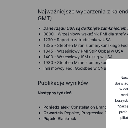
Najważniejsze wydarzenia z kale
GMT)
Dane rządu USA są dotknięte zamknięciem
0800 - Wrześniowy wskaźnik PMI dla strefy 
1230 - Raport o zatrudnieniu w USA
1335 - Stephen Miran z amerykańskiego Fed
1345 - Wrześniowy PMI S&P Global w USA
1400 - Wrześniowy ISM usług w USA
1930 - Stephen Miran z amerykańskiego Fed
Inni mówcy Fed: Goolsbee w CNBC (1230), Lo
Nasz
Publikacje wyników
doświadc
w cel
Następny tydzień
medi
korzyst
"Zarzą
Poniedziałek
: Constellation Brands
prefe
Czwartek
: Pepsico, Progressive Corporation,
plik
Piątek
: Blackrock