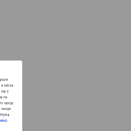
epsze
, a także
 się z
dę na
rz opcję
ć swoje
lityką
ości
.