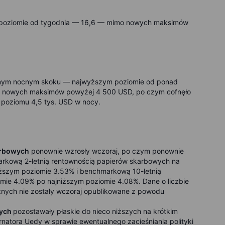
ym poziomie od tygodnia — 16,6 — mimo nowych maksimów
lejnym nocnym skoku — najwyższym poziomie od ponad
o nowych maksimów powyżej 4 500 USD, po czym cofnęło
j poziomu 4,5 tys. USD w nocy.
arbowych
ponownie wzrosły wczoraj, po czym ponownie
arkową 2-letnią rentownością papierów skarbowych na
iższym poziomie 3.53% i benchmarkową 10-letnią
mie 4.09% po najniższym poziomie 4.08%. Dane o liczbie
nych nie zostały wczoraj opublikowane z powodu
wych
pozostawały płaskie do nieco niższych na krótkim
rnatora Uedy w sprawie ewentualnego zacieśniania polityki