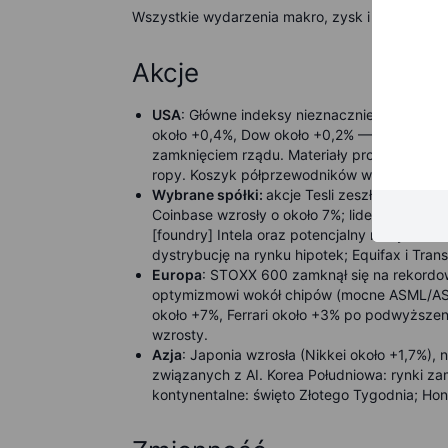
Wszystkie wydarzenia makro, zysk i dywidendo
Akcje
USA
: Główne indeksy nieznacznie poprawił
około +0,4%, Dow około +0,2% — gdy siła A
zamknięciem rządu. Materiały prowadziły wzr
ropy. Koszyk półprzewodników wyznaczył 
Wybrane spółki:
akcje Tesli zeszły w dół p
Coinbase wzrosły o około 7%; liderzy branży c
[foundry] Intela oraz potencjalny nowy klien
dystrybucję na rynku hipotek; Equifax i Trans
Europa
: STOXX 600 zamknął się na rekordo
optymizmowi wokół chipów (mocne ASML/ASM I
około +7%, Ferrari około +3% po podwyższen
wzrosty.
Azja
: Japonia wzrosła (Nikkei około +1,7%), 
związanych z AI. Korea Południowa: rynki za
kontynentalne: święto Złotego Tygodnia; Hon