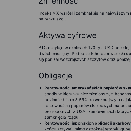
Zmienność
Indeks VIX wzrósł i zamknął się na najwyższ
na rynku akcji.
Aktywa cyfrowe
BTC oscyluje w okolicach 120 tys. USD po ko
dwóch miesięcy. Podobnie Ethereum wzrosło d
się poniżej wczorajszych szczytów oraz poniże
Obligacje
Rentowności amerykańskich papierów sk
spadły w kierunku niezmienionym, z benchm
poziomie blisko 3.55% po wczorajszym najn
rentownością papierów skarbowych na pozio
bezrobotnych w USA i zamówieniach fabrycz
zamknięcia rządu.
Rentowności japońskich obligacji skarbo
końcu krzywej, mimo ostrożnej retoryki gube