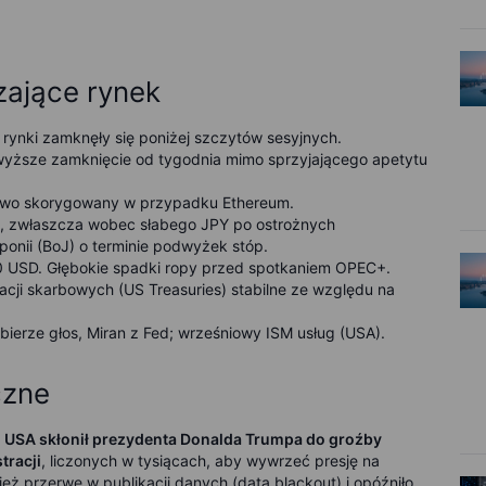
zające rynek
rynki zamknęły się poniżej szczytów sesyjnych.
wyższe zamknięcie od tygodnia mimo sprzyjającego apetytu
ciowo skorygowany w przypadku Ethereum.
y, zwłaszcza wobec słabego JPY po ostrożnych
onii (BoJ) o terminie podwyżek stóp.
900 USD. Głębokie spadki ropy przed spotkaniem OPEC+.
acji skarbowych (US Treasuries) stabilne ze względu na
zabierze głos, Miran z Fed; wrześniowy ISM usług (USA).
czne
 USA skłonił prezydenta Donalda Trumpa do groźby
tracji
, liczonych w tysiącach, aby wywrzeć presję na
 przerwę w publikacji danych (data blackout) i opóźniło