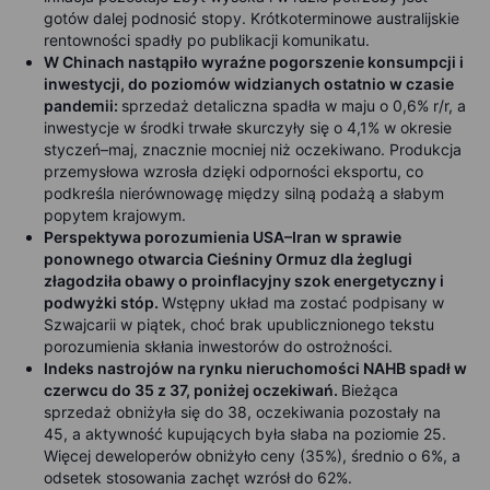
gotów dalej podnosić stopy. Krótkoterminowe australijskie
rentowności spadły po publikacji komunikatu.
W Chinach nastąpiło wyraźne pogorszenie konsumpcji i
inwestycji, do poziomów widzianych ostatnio w czasie
pandemii:
sprzedaż detaliczna spadła w maju o 0,6% r/r, a
inwestycje w środki trwałe skurczyły się o 4,1% w okresie
styczeń–maj, znacznie mocniej niż oczekiwano. Produkcja
przemysłowa wzrosła dzięki odporności eksportu, co
podkreśla nierównowagę między silną podażą a słabym
popytem krajowym.
Perspektywa porozumienia USA–Iran w sprawie
ponownego otwarcia Cieśniny Ormuz dla żeglugi
złagodziła obawy o proinflacyjny szok energetyczny i
podwyżki stóp.
Wstępny układ ma zostać podpisany w
Szwajcarii w piątek, choć brak upublicznionego tekstu
porozumienia skłania inwestorów do ostrożności.
Indeks nastrojów na rynku nieruchomości NAHB spadł w
czerwcu do 35 z 37, poniżej oczekiwań.
Bieżąca
sprzedaż obniżyła się do 38, oczekiwania pozostały na
45, a aktywność kupujących była słaba na poziomie 25.
Więcej deweloperów obniżyło ceny (35%), średnio o 6%, a
odsetek stosowania zachęt wzrósł do 62%.