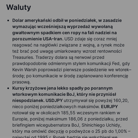
Waluty
Dolar amerykański odbił w poniedziałek, w zasadzie
wymazując wcześniejszą wyprzedaż wywołaną
gwałtownym spadkiem cen ropy na fali nadziei na
porozumienie USA–Iran.
USD zdaje się coraz mniej
reagować na nagłówki związane z wojną, a rynek może
też brać pod uwagę umiarkowany wzrost rentowności
Treasuries. Traderzy dolara są nerwowi przed
prawdopodobnie odmiennym stylem komunikacji Fed, gdy
Kevin Warsh poprowadzi pierwsze posiedzenie we wtorek–
środę; po komunikacie w środę zaplanowano konferencję
prasową.
Kursy krzyżowe jena lekko spadły po porannym
wtorkowym komunikacie BoJ, który nie przyniósł
niespodzianek. USDJPY
utrzymywał się powyżej 160,20,
nieco poniżej poniedziałkowych maksimów.
EURJPY
notował się w okolicach 185,55 wczesnym rankiem w
Europie, poniżej maksimum 186,06 z poniedziałku, przed
briefingiem wicegubernatora BoJ, Shinichiego Uchidy,
który ma omówić decyzję o podwyżce o 25 pb do 1,00% –
najwyżej od 1995 r. Rynek będzie się wsłuchiwał we