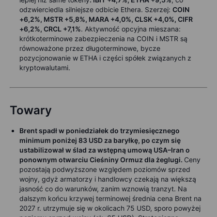
odzwierciedla silniejsze odbicie Ethera. Szerzej:
COIN
+6,2%, MSTR +5,8%, MARA +4,0%, CLSK +4,0%, CIFR
+6,2%, CRCL +7,1%
. Aktywność opcyjna mieszana:
krótkoterminowe zabezpieczenia na COIN i MSTR są
równoważone przez długoterminowe, bycze
pozycjonowanie w ETHA i części spółek związanych z
kryptowalutami.
Towary
Brent spadł w poniedziałek do trzymiesięcznego
minimum poniżej 83 USD za baryłkę, po czym się
ustabilizował w ślad za wstępną umową USA–Iran o
ponownym otwarciu Cieśniny Ormuz dla żeglugi.
Ceny
pozostają podwyższone względem poziomów sprzed
wojny, gdyż armatorzy i handlowcy czekają na większą
jasność co do warunków, zanim wznowią tranzyt. Na
dalszym końcu krzywej terminowej średnia cena Brent na
2027 r. utrzymuje się w okolicach 75 USD, sporo powyżej