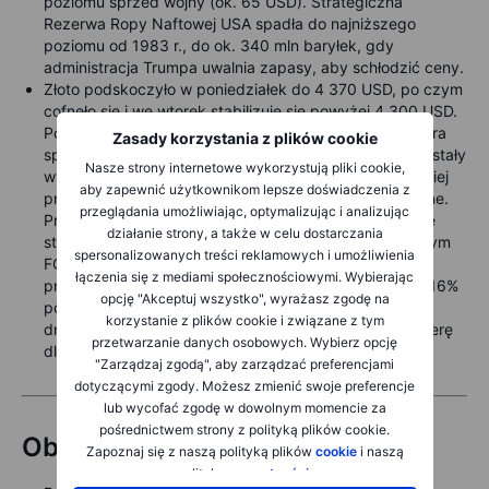
poziomu sprzed wojny (ok. 65 USD). Strategiczna
Rezerwa Ropy Naftowej USA spadła do najniższego
poziomu od 1983 r., do ok. 340 mln baryłek, gdy
administracja Trumpa uwalnia zapasy, aby schłodzić ceny.
Złoto podskoczyło w poniedziałek do 4 370 USD, po czym
cofnęło się i we wtorek stabilizuje się powyżej 4 300 USD.
Po zeszłotygodniowej, kapitulacyjnej wyprzedaży, która
Zasady korzystania z plików cookie
sprowadziła kruszec w okolice 4 000 USD, pozycje zostały
Nasze strony internetowe wykorzystują pliki cookie,
wyraźnie zredukowane, co pozostawia inwestorów lepiej
aby zapewnić użytkownikom lepsze doświadczenia z
przygotowanych na zmiany techniczne i fundamentalne.
przeglądania umożliwiając, optymalizując i analizując
Przy oczekiwaniach rynku nastawionych na podwyżkę
działanie strony, a także w celu dostarczania
stóp jeszcze w tym roku, uwaga skupia się na środowym
spersonalizowanych treści reklamowych i umożliwienia
FOMC – pierwszym prowadzonym przez nowego
łączenia się z mediami społecznościowymi. Wybierając
przewodniczącego Fed, Kevina Warsha. Złoto straciło 16%
opcję "Akceptuj wszystko", wyrażasz zgodę na
podczas kryzysu na Bliskim Wschodzie; obecnie 200-
korzystanie z plików cookie i związane z tym
dniowa średnia ruchoma przy 4 455 USD stanowi barierę
przetwarzanie danych osobowych. Wybierz opcję
dla dalszego odrabiania strat.
"Zarządzaj zgodą", aby zarządzać preferencjami
dotyczącymi zgody. Możesz zmienić swoje preferencje
lub wycofać zgodę w dowolnym momencie za
pośrednictwem strony z polityką plików cookie.
Obligacje
Zapoznaj się z naszą polityką plików
cookie
i naszą
polityką
prywatności
.