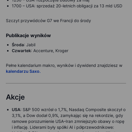
1700 –
USA: sprzedaż 20-letnich obligacji za 13 mld USD
Szczyt przywódców G7 we Francji do środy
Publikacje wyników
Środa
: Jabil
Czwartek
: Accenture, Kroger
Pełne kalendarium makro, wyników i dywidend znajdziesz w
kalendarzu Saxo.
Akcje
USA
:
S&P 500 wzrósł o 1,7%, Nasdaq Composite skoczył o
3,1%, a Dow dodał 0,9%, zamykając się na rekordzie, gdy
ramowe porozumienie USA–Iran zmniejszyło obawy o ropę
i inflację. Liderami były spółki AI i półprzewodnikowe: