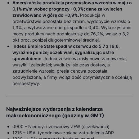
Amerykańska produkcja przemysłowa wzrosła w maju o
0,1% m/m wobec prognozy +0,3%; dane za kwiecień
zrewidowano w górę do +0,9%.
Produkcja w
przetwórstwie pozostała bez zmian, wydobycie wzrosło o
1,3%, a wytwarzanie energii spadło o 0,4%. Wykorzystanie
mocy produkcyjnych podniosło się do 76,2%, wciąż o 3,2
pkt proc. poniżej długoterminowej średniej.
Indeks Empire State spadł w czerwcu do 5,7 z 19,6,
wyraźnie poniżej oczekiwań, sygnalizując ostre
spowolnienie.
Jednocześnie wzrosły nowe zamówienia,
wysyłki i zaległości; wydłużył się czas dostaw, a
zatrudnienie wzrosło; presja cenowa pozostała
podwyższona, a firmy wciąż dość optymistycznie oceniają
perspektywy.
Najważniejsze wydarzenia z kalendarza
makroekonomicznego (godziny w GMT)
0900 –
Niemcy: czerwcowy ZEW (oczekiwania)
1215 –
USA: tygodniowa zmiana zatrudnienia ADP
1230 –
USA: rozpoczęte budowy za maj