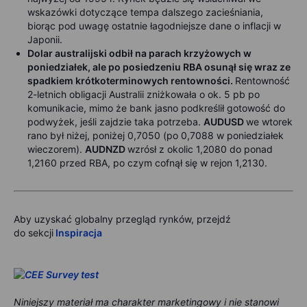
wskazówki dotyczące tempa dalszego zacieśniania,
biorąc pod uwagę ostatnie łagodniejsze dane o inflacji w
Japonii.
Dolar australijski odbił na parach krzyżowych w
poniedziałek, ale po posiedzeniu RBA osunął się wraz ze
spadkiem krótkoterminowych rentowności.
Rentowność
2-letnich obligacji Australii zniżkowała o ok. 5 pb po
komunikacie, mimo że bank jasno podkreślił gotowość do
podwyżek, jeśli zajdzie taka potrzeba.
AUDUSD
we wtorek
rano był niżej, poniżej 0,7050 (po 0,7088 w poniedziałek
wieczorem).
AUDNZD
wzrósł z okolic 1,2080 do ponad
1,2160 przed RBA, po czym cofnął się w rejon 1,2130.
Aby uzyskać globalny przegląd rynków, przejdź
do
sekcji
Inspiracja
Niniejszy materiał ma charakter marketingowy i nie stanowi