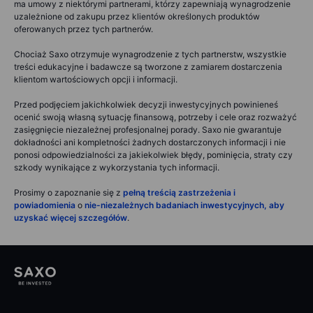
ma umowy z niektórymi partnerami, którzy zapewniają wynagrodzenie
uzależnione od zakupu przez klientów określonych produktów
oferowanych przez tych partnerów.
Chociaż Saxo otrzymuje wynagrodzenie z tych partnerstw, wszystkie
treści edukacyjne i badawcze są tworzone z zamiarem dostarczenia
klientom wartościowych opcji i informacji.
Przed podjęciem jakichkolwiek decyzji inwestycyjnych powinieneś
ocenić swoją własną sytuację finansową, potrzeby i cele oraz rozważyć
zasięgnięcie niezależnej profesjonalnej porady. Saxo nie gwarantuje
dokładności ani kompletności żadnych dostarczonych informacji i nie
ponosi odpowiedzialności za jakiekolwiek błędy, pominięcia, straty czy
szkody wynikające z wykorzystania tych informacji.
Prosimy o zapoznanie się z
pełną treścią zastrzeżenia i
powiadomienia
o
nie-niezależnych badaniach inwestycyjnych, aby
uzyskać więcej szczegółów
.