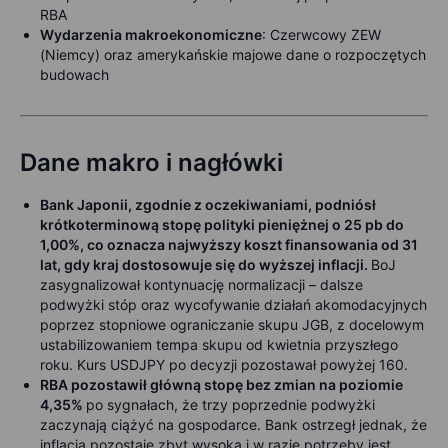
RBA
Wydarzenia m
akroekonomiczne
: C
zerwcowy ZEW
(Niemcy) oraz amerykańskie majowe dane o rozpoczętych
budowach
Dane makro i nagłówki
Bank Japonii, zgodnie z oczekiwaniami, podniósł
krótkoterminową stopę polityki pieniężnej o 25 pb do
1,00%, co oznacza najwyższy koszt finansowania od 31
lat, gdy kraj dostosowuje się do wyższej inflacji.
BoJ
zasygnalizował kontynuację normalizacji – dalsze
podwyżki stóp oraz wycofywanie działań akomodacyjnych
poprzez stopniowe ograniczanie skupu JGB, z docelowym
ustabilizowaniem tempa skupu od kwietnia przyszłego
roku. Kurs USDJPY po decyzji pozostawał powyżej 160.
RBA pozostawił główną stopę bez zmian na poziomie
4,35%
po sygnałach, że trzy poprzednie podwyżki
zaczynają ciążyć na gospodarce. Bank ostrzegł jednak, że
inflacja pozostaje zbyt wysoka i w razie potrzeby jest