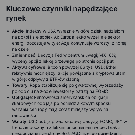
Kluczowe czynniki napędzające
rynek
Akcje
: I
ndeksy w USA wyraźnie w górę dzięki nadziejom
na pokój i sile spółek AI; Europa lekko wyżej, ale sektor
energii pozostaje w tyle; Azja kontynuuje wzrosty, z Koreą
na czele
Zmienność
: D
ecyzja Fed w centrum uwagi; VIX -8%;
wyceny opcji z lekką przewagą po stronie opcji put
Aktywa cyfrowe
:
Bitcoin powyżej 66 tys. USD; Ether
relatywnie mocniejszy; akcje powiązane z kryptowalutami
w górę; odpływy z ETF-ów słabną
Towary
: R
opa stabilizuje się po gwałtownej wyprzedaży;
po odbiciu na złocie inwestorzy patrzą na FOMC
Obligacje
: Rentowności amerykańskich obligacji
skarbowych
odbijają po poniedziałkowym spadku;
wahania cen ropy mają coraz mniejszy wpływ na
rentowności
Waluty
:
USD odbija przed środową decyzją FOMC; JPY w
trendzie bocznym z lekkim umocnieniem wobec braku
niespodzianek ze strony BoJ; AUD niżej po posiedzeniu