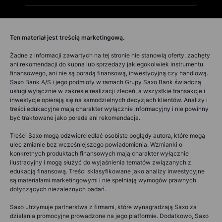
Ten materiał jest treścią marketingową.
Żadne z informacji zawartych na tej stronie nie stanowią oferty, zachęty
ani rekomendacji do kupna lub sprzedaży jakiegokolwiek instrumentu
finansowego, ani nie są poradą finansową, inwestycyjną czy handlową.
Saxo Bank A/S i jego podmioty w ramach Grupy Saxo Bank świadczą
usługi wyłącznie w zakresie realizacji zleceń, a wszystkie transakcje i
inwestycje opierają się na samodzielnych decyzjach klientów. Analizy i
treści edukacyjne mają charakter wyłącznie informacyjny i nie powinny
być traktowane jako porada ani rekomendacja.
Treści Saxo mogą odzwierciedlać osobiste poglądy autora, które mogą
ulec zmianie bez wcześniejszego powiadomienia. Wzmianki o
konkretnych produktach finansowych mają charakter wyłącznie
ilustracyjny i mogą służyć do wyjaśnienia tematów związanych z
edukacją finansową. Treści sklasyfikowane jako analizy inwestycyjne
są materiałami marketingowymi i nie spełniają wymogów prawnych
dotyczących niezależnych badań.
Saxo utrzymuje partnerstwa z firmami, które wynagradzają Saxo za
działania promocyjne prowadzone na jego platformie. Dodatkowo, Saxo