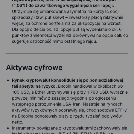
(1,06%) do czwartkowego wygaśnięcia serii opcji.
Utrzymuje się umiarkowana asymetria na korzyść opcji
sprzedaży (tzw. put skew) – inwestorzy płacą relatywnie
więcej za ochronę portfela niż za ekspozycję na wzrost.
Dla opcji o delcie ok. 10, opcje put są wyceniane o ok. 6
punktów zmienności wyżej niż porównywalne opcje call, co
sugeruje ostrożność mimo ostatniego rajdu.
Aktywa cyfrowe
Rynek kryptowalut konsoliduje się po poniedziałkowej
fali apetytu na ryzyko.
Bitcoin handlował w okolicach 66
100 USD, a Ether utrzymywał się przy 1 760 USD, wyraźnie
powyżej minimów z zeszłego tygodnia po ogłoszeniu
wstępnego porozumienia USA–Iran. Nastroje na rynkach
aktywów ryzykownych poprawiły się, choć spotowe ETF-y
na Bitcoina odnotowały piąty z rzędu tydzień odpływów
netto.
Instrumenty powiązane z kryptowalutami zachowywały się
lepiej niż same tokeny
. IBIT +4,7%, ETHA +9,5%
, co