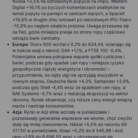
Nvidia +3,5% na odnowionym popycie na chipy, Western
Digital +16,1% po byczych komentarzach analityków na
temat popytu na pamięci w centrach danych, a SpaceX
+19,6% w drugim dniu notowań po rekordowym IPO. Fiserv
-10,9% po nagłym odejściu prezesa. Uwaga przesuwa się
na Fed, gdzie mniejsza presja ze strony ropy częściowo
odciąża bank centralny.
Europa
:
Stoxx 600 wzrósł o 0,2% do 634,44, ocierając się
w trakcie sesji o rekord; DAX +1,1%, a FTSE 100 -0,4%.
Potencjalna umowa pokojowa wsparła spółki cykliczne i
banki, podczas gdy spadek cen ropy i mniejsze ryzyko
geopolityczne ciążyły energetyce i obronności –
przypomnienie, że rajdy ulgi nie sprzyjają wszystkim w
równym stopniu. Deutsche Bank +4,3%, Santander +3,9%,
podczas gdy Shell -4,4% wraz ze spadkiem cen ropy, a
BAE Systems -4,7% wraz z redukcją ekspozycji na sektor
obronny. Rynek obserwuje, czy niższe ceny energii wesprą
marże i nastroje konsumentów.
Azja
:
Rynki w Azji silnie wzrosły w poniedziałek i
pozostawały generalnie wspierane we wtorek, choć zwyżki
stały się mniej równomierne. Nikkei +5,0% do rekordu 69
317,50 w poniedziałek; Kospi +5,2% do 8 545,98 i dziś
rano +1,8% do 8 696,55 wraz z utrzymującym się