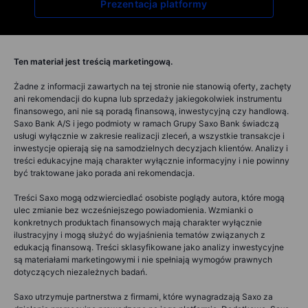
Prezentacja platformy
Ten materiał jest treścią marketingową.
Żadne z informacji zawartych na tej stronie nie stanowią oferty, zachęty
ani rekomendacji do kupna lub sprzedaży jakiegokolwiek instrumentu
finansowego, ani nie są poradą finansową, inwestycyjną czy handlową.
Saxo Bank A/S i jego podmioty w ramach Grupy Saxo Bank świadczą
usługi wyłącznie w zakresie realizacji zleceń, a wszystkie transakcje i
inwestycje opierają się na samodzielnych decyzjach klientów. Analizy i
treści edukacyjne mają charakter wyłącznie informacyjny i nie powinny
być traktowane jako porada ani rekomendacja.
Treści Saxo mogą odzwierciedlać osobiste poglądy autora, które mogą
ulec zmianie bez wcześniejszego powiadomienia. Wzmianki o
konkretnych produktach finansowych mają charakter wyłącznie
ilustracyjny i mogą służyć do wyjaśnienia tematów związanych z
edukacją finansową. Treści sklasyfikowane jako analizy inwestycyjne
są materiałami marketingowymi i nie spełniają wymogów prawnych
dotyczących niezależnych badań.
Saxo utrzymuje partnerstwa z firmami, które wynagradzają Saxo za