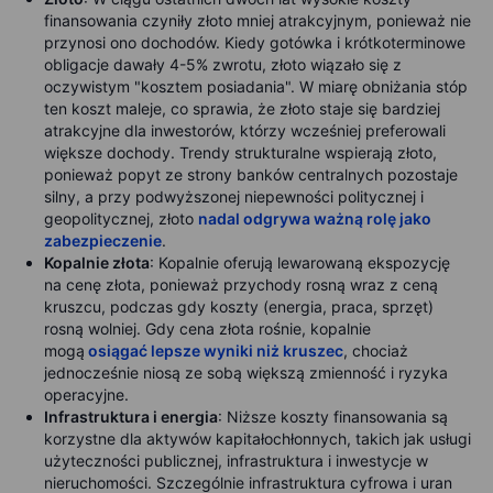
finansowania czyniły złoto mniej atrakcyjnym, ponieważ nie
przynosi ono dochodów. Kiedy gotówka i krótkoterminowe
obligacje dawały 4-5% zwrotu, złoto wiązało się z
oczywistym "kosztem posiadania". W miarę obniżania stóp
ten koszt maleje, co sprawia, że złoto staje się bardziej
atrakcyjne dla inwestorów, którzy wcześniej preferowali
większe dochody. Trendy strukturalne wspierają złoto,
ponieważ popyt ze strony banków centralnych pozostaje
silny, a przy podwyższonej niepewności politycznej i
geopolitycznej, złoto
nadal odgrywa ważną rolę jako
zabezpieczenie
.
Kopalnie złota
: Kopalnie oferują lewarowaną ekspozycję
na cenę złota, ponieważ przychody rosną wraz z ceną
kruszcu, podczas gdy koszty (energia, praca, sprzęt)
rosną wolniej. Gdy cena złota rośnie, kopalnie
mogą
osiągać lepsze wyniki niż kruszec
, chociaż
jednocześnie niosą ze sobą większą zmienność i ryzyka
operacyjne.
Infrastruktura i energia
: Niższe koszty finansowania są
korzystne dla aktywów kapitałochłonnych, takich jak usługi
użyteczności publicznej, infrastruktura i inwestycje w
nieruchomości. Szczególnie infrastruktura cyfrowa i uran