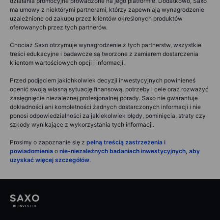
działania promocyjne prowadzone na jego platformie. Dodatkowo, Saxo
ma umowy z niektórymi partnerami, którzy zapewniają wynagrodzenie
uzależnione od zakupu przez klientów określonych produktów
oferowanych przez tych partnerów.
Chociaż Saxo otrzymuje wynagrodzenie z tych partnerstw, wszystkie
treści edukacyjne i badawcze są tworzone z zamiarem dostarczenia
klientom wartościowych opcji i informacji.
Przed podjęciem jakichkolwiek decyzji inwestycyjnych powinieneś
ocenić swoją własną sytuację finansową, potrzeby i cele oraz rozważyć
zasięgnięcie niezależnej profesjonalnej porady. Saxo nie gwarantuje
dokładności ani kompletności żadnych dostarczonych informacji i nie
ponosi odpowiedzialności za jakiekolwiek błędy, pominięcia, straty czy
szkody wynikające z wykorzystania tych informacji.
Prosimy o zapoznanie się z
pełną treścią zastrzeżenia i
powiadomienia
o
nie-niezależnych badaniach inwestycyjnych, aby
uzyskać więcej szczegółów
.