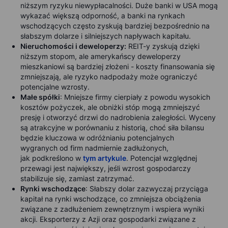
niższym ryzyku niewypłacalności. Duże banki w USA mogą
wykazać większą odporność, a banki na rynkach
wschodzących często zyskują bardziej bezpośrednio na
słabszym dolarze i silniejszych napływach kapitału.
Nieruchomości i deweloperzy
:
REIT-y zyskują dzięki
niższym stopom, ale amerykańscy deweloperzy
mieszkaniowi są bardziej złożeni - koszty finansowania się
zmniejszają, ale ryzyko nadpodaży może ograniczyć
potencjalne wzrosty.
Małe spółki
: Mniejsze firmy cierpiały z powodu wysokich
kosztów pożyczek, ale obniżki stóp mogą zmniejszyć
presję i otworzyć drzwi do nadrobienia zaległości. Wyceny
są atrakcyjne w porównaniu z historią, choć siła bilansu
będzie kluczowa w odróżnianiu potencjalnych
wygranych od firm nadmiernie zadłużonych,
jak podkreślono w
tym artykule
. Potencjał względnej
przewagi jest największy, jeśli wzrost gospodarczy
stabilizuje się, zamiast zatrzymać.
Rynki wschodzące
: Słabszy dolar zazwyczaj przyciąga
kapitał na rynki wschodzące, co zmniejsza obciążenia
związane z zadłużeniem zewnętrznym i wspiera wyniki
akcji. Eksporterzy z Azji oraz gospodarki związane z