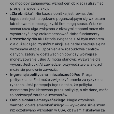
co mogłoby zahamować wzrost cen obligacji i utrzymać
presję na wyceny akcji.
„Zła obniżka”
: Nie każda obniżka jest równa. Jeśli
łagodzenie jest napędzane pogarszającym się wzrostem
lub obawami o recesję, zyski firm mogą spaść. W takim
scenariuszu ulga związana z niższymi stopami może nie
wystarczyć, aby zrekompensować słabe fundamenty.
Przeszkody dla AI
: Historia związana z AI była motorem
dla dużej części zysków z akcji, ale nadal znajduje się na
wczesnym etapie. Opóźnienia w rozbudowie centrów
danych, zatory w dostawach chipów czy wolniejsze
monetyzowanie usług AI mogą stanowić wyzwanie dla
wycen. Jeśli cykl AI zawiedzie, przywództwo w akcjach
może się ponownie zawęzić.
Ingerencja polityczna i niezależność Fed:
Presja
polityczna na Fed może zwiększyć premie za ryzyko na
rynkach. Jeśli percepcja będzie taka, że polityka
monetarna jest kierowana przez politykę, a nie dane, może
to podważyć zaufanie inwestorów.
Odbicie dolara amerykańskiego:
Nagłe ożywienie
wartości dolara amerykańskiego — wywołane silniejszym
niż oczekiwano wzrostem w USA, obawami fiskalnymi za