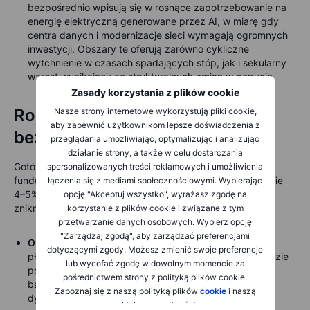
bezpośrednio wpisują się w rosnące zapotrzebowanie na
energię elektryczną generowane przez AI, w miarę gdy
centra danych i modernizacje sieci wymagają ogromnych
inwestycji. Obszary te oferują zarówno cykliczne
wytchnienie w czasach spadających stóp, jak i sekularny
wzrost wynikający ze strukturalnych zmian w popycie.
Zasady korzystania z plików cookie
Rola gotówki: Nie pozwól jej
Nasze strony internetowe wykorzystują pliki cookie,
aby zapewnić użytkownikom lepsze doświadczenia z
bezczynnie leżeć
przeglądania umożliwiając, optymalizując i analizując
działanie strony, a także w celu dostarczania
Gotówka była wygodnym rozwiązaniem, gdy depozyty i
spersonalizowanych treści reklamowych i umożliwienia
fundusze rynku pieniężnego przynosiły zwroty na poziomie
łączenia się z mediami społecznościowymi. Wybierając
4–5%. Z nadchodzącymi obniżkami stóp te zyski szybko
opcję "Akceptuj wszystko", wyrażasz zgodę na
znikną, czyniąc nieaktywną gotówkę mniej atrakcyjną.
korzystanie z plików cookie i związane z tym
przetwarzanie danych osobowych. Wybierz opcję
"Zarządzaj zgodą", aby zarządzać preferencjami
Obligacje jako kolejny krok
: Przeniesienie wolnej
dotyczącymi zgody. Możesz zmienić swoje preferencje
płynności na wysokiej jakości papiery o stałym dochodzie
lub wycofać zgodę w dowolnym momencie za
pozwala zablokować atrakcyjne zyski, zanim jeszcze
pośrednictwem strony z polityką plików cookie.
bardziej się zmniejszą. Obligacje zapewniają również
Zapoznaj się z naszą polityką plików
cookie
i naszą
dywersyfikację na wypadek spowolnienia wzrostu i
polityką
prywatności
.