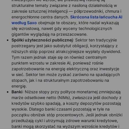
strukturalne tematy związane z nasiloną działalnością w
zakresie sztucznej inteligencji — półprzewodniki, chmura i
energochłonne centra danych.
Skrócona lista łańcucha AI
według Saxo
obejmuje te obszary, które nadal wykazują
siłę wzrostową, nawet gdy wyceny technologicznych
gigantów wyglądają na przeszacowane.
Spółki użyteczności publicznej
: Sektor ten tradycyjnie
postrzegany jest jako substytut obligacji, korzystający z
niższych stóp poprzez atrakcyjniejsze wypłaty dywidend.
Tym razem jednak staje się on również centralnym
punktem wzrostu w zakresie AI, ponieważ rośnie
zapotrzebowanie na energię elektryczną oraz inwestycje
w sieć. Sektor ten może zyskać zarówno na spadających
stopach, jak i na strukturalnym zapotrzebowaniu na
energię.
Banki
: Niższe stopy przy polityce monetarnej zmniejszają
marże odsetkowe netto (NIMs), zwłaszcza jeśli dochody z
kredytów szybko spadają, a koszty depozytów pozostają
wysokie. Dlatego banki czasami pozostają w tyle na
początku obniżek stóp procentowych. Jeśli jednak obniżki
przedłużają cykl i utrzymują zdrowe warunki kredytowe,
banki mogą skorzystać na wyższym wzroście kredytów i