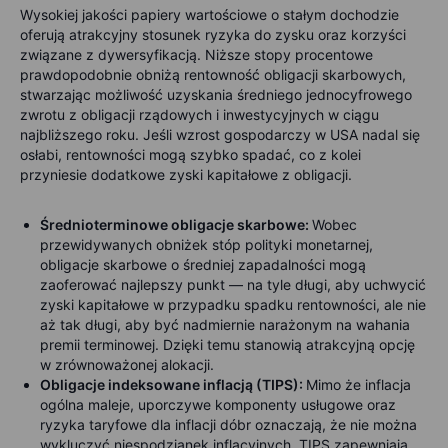
Wysokiej jakości papiery wartościowe o stałym dochodzie
oferują atrakcyjny stosunek ryzyka do zysku oraz korzyści
związane z dywersyfikacją. Niższe stopy procentowe
prawdopodobnie obniżą rentowność obligacji skarbowych,
stwarzając możliwość uzyskania średniego jednocyfrowego
zwrotu z obligacji rządowych i inwestycyjnych w ciągu
najbliższego roku. Jeśli wzrost gospodarczy w USA nadal się
osłabi, rentowności mogą szybko spadać, co z kolei
przyniesie dodatkowe zyski kapitałowe z obligacji.
Średnioterminowe obligacje skarbowe:
Wobec
przewidywanych obniżek stóp polityki monetarnej,
obligacje skarbowe o średniej zapadalności mogą
zaoferować najlepszy punkt — na tyle długi, aby uchwycić
zyski kapitałowe w przypadku spadku rentowności, ale nie
aż tak długi, aby być nadmiernie narażonym na wahania
premii terminowej. Dzięki temu stanowią atrakcyjną opcję
w zrównoważonej alokacji.
Obligacje indeksowane inflacją (TIPS):
Mimo że inflacja
ogólna maleje, uporczywe komponenty usługowe oraz
ryzyka taryfowe dla inflacji dóbr oznaczają, że nie można
wykluczyć niespodzianek inflacyjnych. TIPS zapewniają