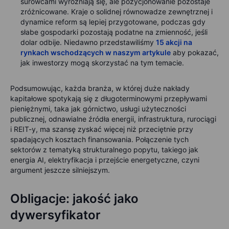
surowcami wyróżniają się, ale pozycjonowanie pozostaje
zróżnicowane. Kraje o solidnej równowadze zewnętrznej i
dynamice reform są lepiej przygotowane, podczas gdy
słabe gospodarki pozostają podatne na zmienność, jeśli
dolar odbije. Niedawno przedstawiliśmy
15 akcji na
rynkach wschodzących w naszym artykule
aby pokazać,
jak inwestorzy mogą skorzystać na tym temacie.
Podsumowując, każda branża, w której duże nakłady
kapitałowe spotykają się z długoterminowymi przepływami
pieniężnymi, taka jak górnictwo, usługi użyteczności
publicznej, odnawialne źródła energii, infrastruktura, rurociągi
i REIT-y, ma szansę zyskać więcej niż przeciętnie przy
spadających kosztach finansowania. Połączenie tych
sektorów z tematyką strukturalnego popytu, takiego jak
energia AI, elektryfikacja i przejście energetyczne, czyni
argument jeszcze silniejszym.
Obligacje: jakość jako
dywersyfikator