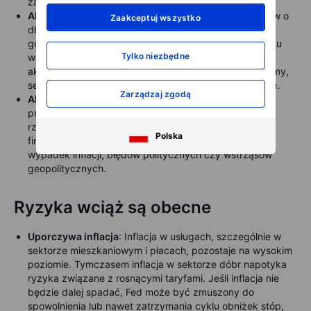
zawirowań na rynku akcji.
Akcje dla długoterminowego wzrostu
: Dla inwestorów o
Zaakceptuj wszystko
dłuższym horyzoncie czasowym, można przekierować
gotówkę na akcje, aby korzystać ze złożonego wzrostu
Tylko niezbędne
wartości w czasie. Niższe stopy mogą rozszerzyć rajd
akcji poza technologie o dużej kapitalizacji na małe firmy,
sektor użyteczności publicznej oraz rynki wschodzące.
Zarządzaj zgodą
Alternatywy i aktywa realne
: Gotówkę można również
przeznaczyć na złoto, infrastrukturę lub inne aktywa
rzeczowe, które korzystają z łatwiejszych warunków
Polska
finansowania. Pomaga to zrównoważyć portfolio na
wypadek inflacji, błędów politycznych czy wstrząsów
geopolitycznych.
Ryzyka wciąż są obecne
Uporczywa inflacja
: Inflacja w usługach, szczególnie w
sektorze mieszkaniowym i płacach, pozostaje na wysokim
poziomie. Tymczasem inflacja w sektorze dóbr napotyka
ryzyka związane z rosnącymi taryfami. Jeśli inflacja nie
będzie dalej spadać, Fed może być zmuszony do
spowolnienia lub nawet zatrzymania cyklu obniżek stóp,