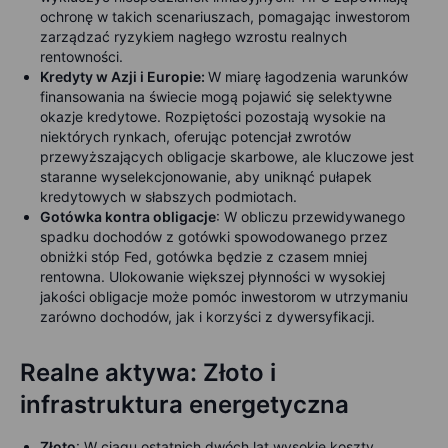
ochronę w takich scenariuszach, pomagając inwestorom
zarządzać ryzykiem nagłego wzrostu realnych
rentowności.
Kredyty w Azji i Europie:
W miarę łagodzenia warunków
finansowania na świecie mogą pojawić się selektywne
okazje kredytowe. Rozpiętości pozostają wysokie na
niektórych rynkach, oferując potencjał zwrotów
przewyższających obligacje skarbowe, ale kluczowe jest
staranne wyselekcjonowanie, aby uniknąć pułapek
kredytowych w słabszych podmiotach.
Gotówka kontra obligacje
: W obliczu przewidywanego
spadku dochodów z gotówki spowodowanego przez
obniżki stóp Fed, gotówka będzie z czasem mniej
rentowna. Ulokowanie większej płynności w wysokiej
jakości obligacje może pomóc inwestorom w utrzymaniu
zarówno dochodów, jak i korzyści z dywersyfikacji.
Realne aktywa: Złoto i
infrastruktura energetyczna
Złoto
: W ciągu ostatnich dwóch lat wysokie koszty