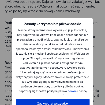
lewicowe poza rządem. Daje to niewielu satysfakcję z wyniku,
skoro obecny rząd SPD/Zieloni miał otrzymać reprymendę,
tylko po to, by wrócić do nowej koalicji rządowej!
Podwójnie koszmarny scenariusz dla partii centrowych
to
Zasady korzystania z plików cookie
taki, w którym pojawi się ogromna presja na nowy rząd:
Nasze strony internetowe wykorzystują pliki cookie,
wszystkie trzy partie, CDU, SPD i Zieloni, osiągną w
aby zapewnić użytkownikom lepsze doświadczenia z
sondażach wyniki niższe o 2% lub więcej, AfD zbliży się do
przeglądania umożliwiając, optymalizując i analizując
25%, a Lewica (Die Linke) osiągnie może 8% lub więcej.
działanie strony, a także w celu dostarczania
Dołączy do niej lewicowo-populistyczna partia BSW, której
spersonalizowanych treści reklamowych i umożliwienia
uda się przekroczyć próg 5%.
łączenia się z mediami społecznościowymi. Wybierając
opcję "Akceptuj wszystko", wyrażasz zgodę na
Reakcje rynku na niemieckie wybory
korzystanie z plików cookie i związane z tym
Niezależnie od wyników politycznych, trudna sytuacja
przetwarzanie danych osobowych. Wybierz opcję
geopolityczna wymusi na Niemczech w nadchodzących
"Zarządzaj zgodą", aby zarządzać preferencjami
latach masową ekspansję fiskalną. W najbliższym czasie
dotyczącymi zgody. Możesz zmienić swoje preferencje
kluczowe będzie, jak szybko Niemcy są skłonne porzucić
lub wycofać zgodę w dowolnym momencie za
swój tradycyjny konserwatyzm fiskalny i zasady "hamulca
pośrednictwem strony z polityką plików cookie.
zadłużenia". Solidne zwycięstwo CDU i możliwość utworzenia
Zapoznaj się z naszą polityką plików
cookie
i naszą
rządu z tylko jednym partnerem koalicyjnym (SPD lub Zieloni)
polityką
prywatności
.
dałyby centroprawicowej CDU silniejszy mandat i mogłyby
Zaakceptuj wszystko
być najbardziej pozytywne dla EUR w poniedziałek.