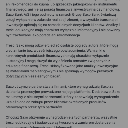
ani rekomendacji do kupna lub sprzedaży jakiegokolwiek instrumentu
finansowego, ani nie są poradą finansową, inwestycyjną czy handlową.
Saxo Bank A/S i jego podmioty w ramach Grupy Saxo Bank świadczą
usługi wyłącznie w zakresie realizacji zleceń, a wszystkie transakcje i
inwestycje opierają się na samodzielnych decyzjach klientów. Analizy i
treści edukacyjne mają charakter wyłącznie informacyjny i nie powinny
być traktowane jako porada ani rekomendacja.
Treści Saxo mogą odzwierciedlać osobiste poglądy autora, które mogą
ulec zmianie bez wcześniejszego powiadomienia. Wzmianki o
konkretnych produktach finansowych mają charakter wyłącznie
ilustracyjny i mogą służyć do wyjaśnienia tematów związanych z
edukacją finansową. Treści sklasyfikowane jako analizy inwestycyjne
są materiałami marketingowymi i nie spełniają wymogów prawnych
dotyczących niezależnych badań.
Saxo utrzymuje partnerstwa z firmami, które wynagradzają Saxo za
działania promocyjne prowadzone na jego platformie. Dodatkowo, Saxo
ma umowy z niektórymi partnerami, którzy zapewniają wynagrodzenie
uzależnione od zakupu przez klientów określonych produktów
oferowanych przez tych partnerów.
Chociaż Saxo otrzymuje wynagrodzenie z tych partnerstw, wszystkie
treści edukacyjne i badawcze są tworzone z zamiarem dostarczenia
klientom wartościowych opcji i informacji.