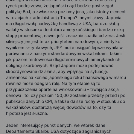
rynek podejrzewa, że japoński rząd będzie postrzegał
politykę BoJ, a zwłaszcza poziomy jena, jako istotny element
w relacjach z administracją Trumpa? Innymi słowy, Japonia
ma długotrwałą nadwyżkę handlową z USA, bardzo słabą
walutę w stosunku do dolara amerykańskiego i bardzo niską
stopę procentową, nawet jeśli znacznie spadła od zera. Jeśli
silniejszy jen jest teraz priorytetem narodowym, a nie tylko
wynikiem sił rynkowych, JPY może osiągać lepsze wyniki w
porównaniu z naszymi standardowymi wskaźnikami, takimi
jak poziom rentowności długoterminowych amerykańskich
obligacji skarbowych. Rząd Japonii może podejmować
skoordynowane działania, aby wpłynąć na sytuację.
Zmienność na koniec japońskiego roku finansowego w marcu
również może odegrać rolę. Na tym etapie są to
przypuszczenia oparte na wnioskowaniu – trwająca akcja
cenowa i to, czy poziom 150,00 zostanie przebity przed i po
publikacji danych o CPI, a także dalsze ruchy w stosunku do
wskaźników, dostarczą więcej dowodów na to, czy ta
hipoteza jest słuszna.
Jeden interesujący punkt danych: we wtorek dane
Departamentu Skarbu USA dotyczące zagranicznych