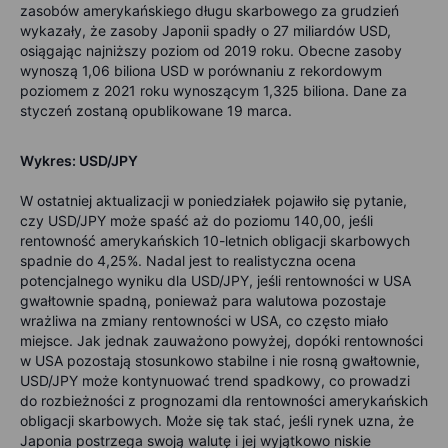
zasobów amerykańskiego długu skarbowego za grudzień
wykazały, że zasoby Japonii spadły o 27 miliardów USD,
osiągając najniższy poziom od 2019 roku. Obecne zasoby
wynoszą 1,06 biliona USD w porównaniu z rekordowym
poziomem z 2021 roku wynoszącym 1,325 biliona. Dane za
styczeń zostaną opublikowane 19 marca.
Wykres: USD/JPY
W ostatniej aktualizacji w poniedziałek pojawiło się pytanie,
czy USD/JPY może spaść aż do poziomu 140,00, jeśli
rentowność amerykańskich 10-letnich obligacji skarbowych
spadnie do 4,25%. Nadal jest to realistyczna ocena
potencjalnego wyniku dla USD/JPY, jeśli rentowności w USA
gwałtownie spadną, ponieważ para walutowa pozostaje
wrażliwa na zmiany rentowności w USA, co często miało
miejsce. Jak jednak zauważono powyżej, dopóki rentowności
w USA pozostają stosunkowo stabilne i nie rosną gwałtownie,
USD/JPY może kontynuować trend spadkowy, co prowadzi
do rozbieżności z prognozami dla rentowności amerykańskich
obligacji skarbowych. Może się tak stać, jeśli rynek uzna, że
Japonia postrzega swoją walutę i jej wyjątkowo niskie