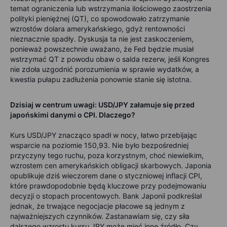
temat ograniczenia lub wstrzymania ilościowego zaostrzenia
polityki pieniężnej (QT), co spowodowało zatrzymanie
wzrostów dolara amerykańskiego, gdyż rentowności
nieznacznie spadły. Dyskusja ta nie jest zaskoczeniem,
ponieważ powszechnie uważano, że Fed będzie musiał
wstrzymać QT z powodu obaw o salda rezerw, jeśli Kongres
nie zdoła uzgodnić porozumienia w sprawie wydatków, a
kwestia pułapu zadłużenia ponownie stanie się istotna.
Dzisiaj w centrum uwagi: USD/JPY załamuje się przed
japońskimi danymi o CPI. Dlaczego?
Kurs USD/JPY znacząco spadł w nocy, łatwo przebijając
wsparcie na poziomie 150,93. Nie było bezpośredniej
przyczyny tego ruchu, poza korzystnym, choć niewielkim,
wzrostem cen amerykańskich obligacji skarbowych. Japonia
opublikuje dziś wieczorem dane o styczniowej inflacji CPI,
które prawdopodobnie będą kluczowe przy podejmowaniu
decyzji o stopach procentowych. Bank Japonii podkreślał
jednak, że trwające negocjacje płacowe są jednym z
najważniejszych czynników. Zastanawiam się, czy siła
dalszego wzrostu kursu JPY może mieć inne źródło. Czy