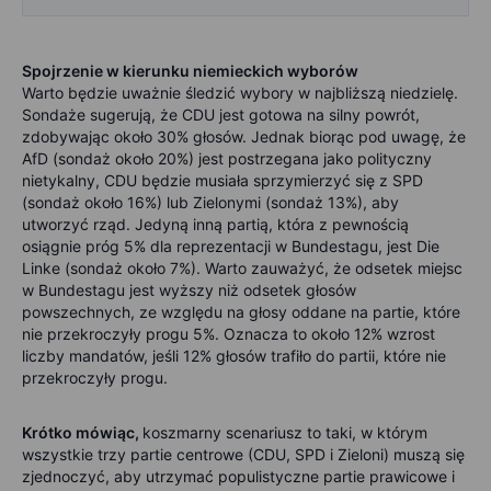
Spojrzenie w kierunku niemieckich wyborów
Warto będzie uważnie śledzić wybory w najbliższą niedzielę.
Sondaże sugerują, że CDU jest gotowa na silny powrót,
zdobywając około 30% głosów. Jednak biorąc pod uwagę, że
AfD (sondaż około 20%) jest postrzegana jako polityczny
nietykalny, CDU będzie musiała sprzymierzyć się z SPD
(sondaż około 16%) lub Zielonymi (sondaż 13%), aby
utworzyć rząd. Jedyną inną partią, która z pewnością
osiągnie próg 5% dla reprezentacji w Bundestagu, jest Die
Linke (sondaż około 7%). Warto zauważyć, że odsetek miejsc
w Bundestagu jest wyższy niż odsetek głosów
powszechnych, ze względu na głosy oddane na partie, które
nie przekroczyły progu 5%. Oznacza to około 12% wzrost
liczby mandatów, jeśli 12% głosów trafiło do partii, które nie
przekroczyły progu.
Krótko mówiąc,
koszmarny scenariusz to taki, w którym
wszystkie trzy partie centrowe (CDU, SPD i Zieloni) muszą się
zjednoczyć, aby utrzymać populistyczne partie prawicowe i