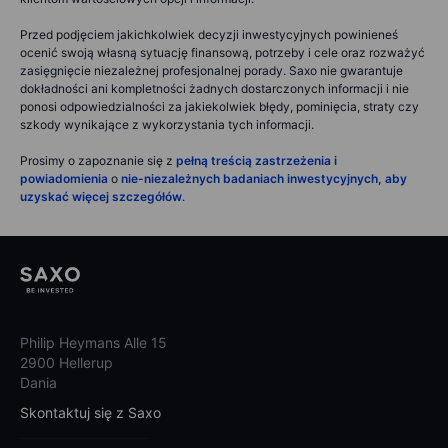
Przed podjęciem jakichkolwiek decyzji inwestycyjnych powinieneś
ocenić swoją własną sytuację finansową, potrzeby i cele oraz rozważyć
zasięgnięcie niezależnej profesjonalnej porady. Saxo nie gwarantuje
dokładności ani kompletności żadnych dostarczonych informacji i nie
ponosi odpowiedzialności za jakiekolwiek błędy, pominięcia, straty czy
szkody wynikające z wykorzystania tych informacji.
Prosimy o zapoznanie się z
pełną treścią zastrzeżenia i
powiadomienia
o
nie-niezależnych badaniach inwestycyjnych, aby
uzyskać więcej szczegółów
.
Philip Heymans Alle 15
2900 Hellerup
Dania
Skontaktuj się z Saxo