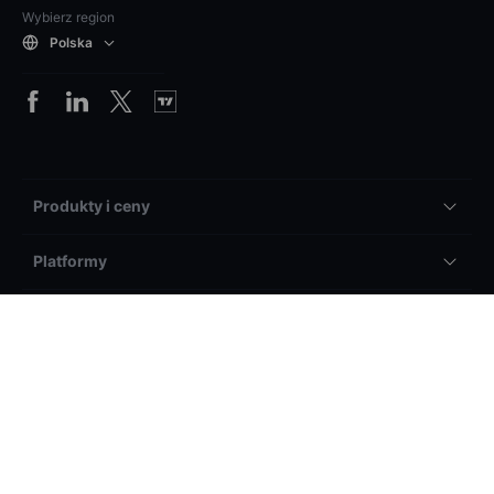
Wybierz region
Polska
Produkty i ceny
Platformy
Rachunki i usługi
Ogólne
Inne
Informacje prawne