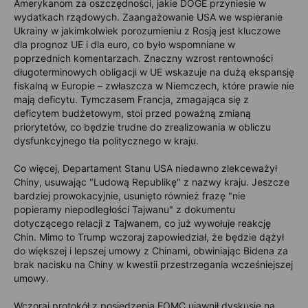
Amerykanom za oszczędności, jakie DOGE przyniesie w
wydatkach rządowych. Zaangażowanie USA we wspieranie
Ukrainy w jakimkolwiek porozumieniu z Rosją jest kluczowe
dla prognoz UE i dla euro, co było wspomniane w
poprzednich komentarzach. Znaczny wzrost rentowności
długoterminowych obligacji w UE wskazuje na dużą ekspansję
fiskalną w Europie – zwłaszcza w Niemczech, które prawie nie
mają deficytu. Tymczasem Francja, zmagająca się z
deficytem budżetowym, stoi przed poważną zmianą
priorytetów, co będzie trudne do zrealizowania w obliczu
dysfunkcyjnego tła politycznego w kraju.
Co więcej, Departament Stanu USA niedawno zlekceważył
Chiny, usuwając "Ludową Republikę" z nazwy kraju. Jeszcze
bardziej prowokacyjnie, usunięto również frazę "nie
popieramy niepodległości Tajwanu" z dokumentu
dotyczącego relacji z Tajwanem, co już wywołuje reakcję
Chin. Mimo to Trump wczoraj zapowiedział, że będzie dążył
do większej i lepszej umowy z Chinami, obwiniając Bidena za
brak nacisku na Chiny w kwestii przestrzegania wcześniejszej
umowy.
Wczoraj protokół z posiedzenia FOMC ujawnił dyskusję na