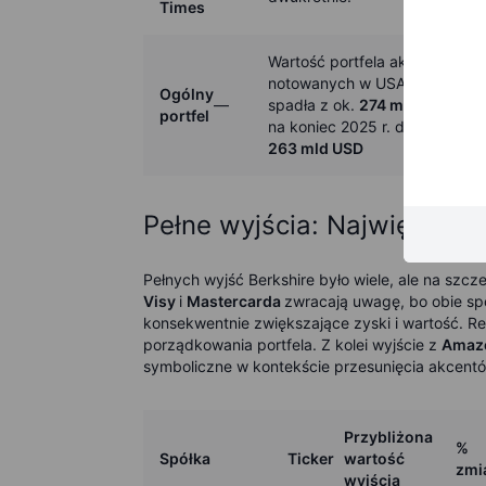
Times
W
artość portfela akcji
notowanych w USA
Ogólny
—
spadła z ok.
274 mld USD
—
portfel
na koniec 2025 r. do ok.
263 mld USD
Pełne wyjścia: Najwięksi n
Pełnych wyjść Berkshire było wiele, ale na szcz
Visy
i
Mastercarda
zwracają uwagę, bo obie spół
konsekwentnie zwiększające zyski i wartość. R
porządkowania portfela. Z kolei wyjście z
Amaz
symboliczne w kontekście przesunięcia akcent
Przybliżona
%
Spółka
Ticker
wartość
zmi
wyjścia