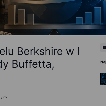
elu Berkshire w I
y Buffetta,
Na
cyjny