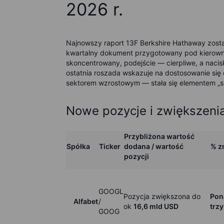
2026 r.
Najnowszy raport 13F Berkshire Hathaway zosta
kwartalny dokument przygotowany pod kierownic
skoncentrowany, podejście — cierpliwe, a nac
ostatnia roszada wskazuje na dostosowanie się d
sektorem wzrostowym — stała się elementem „s
Nowe pozycje i zwiększeni
Przybliżona wartość
Spółka
Ticker
dodana / wartość
% z
pozycji
GOOGL
Pozycja zwiększona do
P
on
Alfabet
/
ok
16,6 mld USD
trzy
GOOG