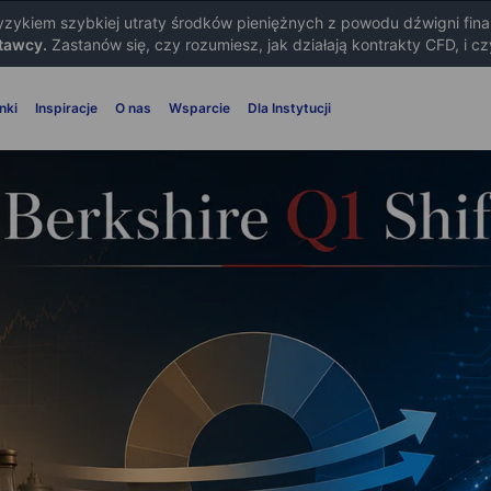
ryzykiem szybkiej utraty środków pieniężnych z powodu dźwigni fin
tawcy.
Zastanów się, czy rozumiesz, jak działają kontrakty CFD, i c
nki
Inspiracje
O nas
Wsparcie
Dla Instytucji