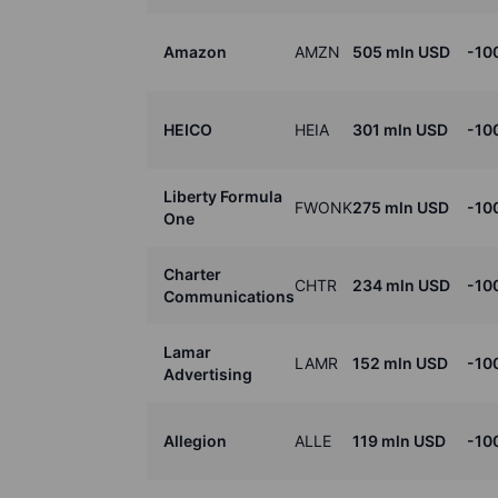
Amazon
AMZN
505 mln USD
-10
HEICO
HEIA
301 mln USD
-10
Liberty Formula
FWONK
275 mln USD
-10
One
Charter
CHTR
234 mln USD
-10
Communications
Lamar
LAMR
152 mln USD
-10
Advertising
Allegion
ALLE
119 mln USD
-10