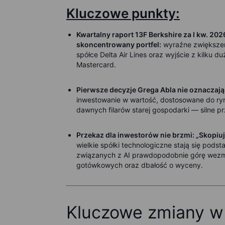
Kluczowe punkty:
Kwartalny raport 13F Berkshire za I kw. 202
skoncentrowany portfel:
wyraźne zwiększen
spółce Delta Air Lines oraz wyjście z kilku d
Mastercard.
Pierwsze decyzje Grega Abla nie oznaczają 
inwestowanie w wartość, dostosowane do ryn
dawnych filarów starej gospodarki — silne pr
Przekaz dla inwestorów nie brzmi: „Skopiuj
wielkie spółki technologiczne stają się podsta
związanych z AI prawdopodobnie górę wezm
gotówkowych oraz dbałość o wyceny.
Kluczowe zmiany w 