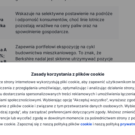
Wskazuje na selektywne postawienie na podróże
wa
i odporność konsumentów, choć linie lotnicze
łka
pozostają wrażliwe na ceny paliw oraz na
spowolnienie gospodarcze.
Zapewnia portfelowi ekspozycję na cykl
sa A
budownictwa mieszkaniowego. To znak, że
%;
Berkshire nadal jest skłonne utrzymywać pozycje
a B
w cyklicznych spółkach wrażliwych na stopy
%
procentowe, jeśli wyceny wydają się atrakcyjne.
Zasady korzystania z plików cookie
e strony internetowe wykorzystują pliki cookie, aby zapewnić użytkownikom l
Dlaczego to ważne: to mała pozycja jak na
zenia z przeglądania umożliwiając, optymalizując i analizując działanie strony
Berkshire, ale ciekawy, selektywny zakład na
u dostarczania spersonalizowanych treści reklamowych i umożliwienia łączenia
wa
konsumenta i handel detaliczny. Wielkość
ami społecznościowymi. Wybierając opcję "Akceptuj wszystko", wyrażasz zgo
łka
sugeruje raczej „pozycję do obserwacji” niż
anie z plików cookie i związane z tym przetwarzanie danych osobowych. Wybie
sygnał dla całego portfela.
dzaj zgodą", aby zarządzać preferencjami dotyczącymi zgody. Możesz zmieni
rencje lub wycofać zgodę w dowolnym momencie za pośrednictwem strony z po
ów cookie. Zapoznaj się z naszą polityką plików
cookie
i naszą polityką
prywatn
Niewielki, ale intrygujący sygnał dotyczący
ad
mediów opartych na subskrypcjach i trwałych
krotnie