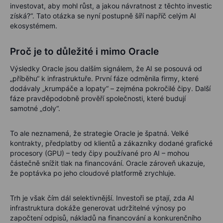
investovat, aby mohl růst, a jakou návratnost z těchto investic
získá?“.
Tato otázka se nyní postupně šíří napříč celým AI
ekosystémem.
Proč je to důležité i mimo Oracle
Výsledky Oracle jsou dalším signálem, že AI se posouvá od
„příběhu“ k infrastruktuře. První fáze odměnila firmy, které
dodávaly „krumpáče a lopaty“ – zejména pokročilé čipy. Další
fáze pravděpodobně prověří společnosti, které budují
samotné „doly“.
To ale neznamená, že strategie Oracle je špatná. Velké
kontrakty, předplatby od klientů a zákazníky dodané grafické
procesory (GPU) – tedy čipy používané pro AI – mohou
částečně snížit tlak na financování. Oracle zároveň ukazuje,
že poptávka po jeho cloudové platformě zrychluje.
Trh je však čím dál selektivnější. Investoři se ptají, zda AI
infrastruktura dokáže generovat udržitelné výnosy po
započtení odpisů, nákladů na financování a konkurenčního