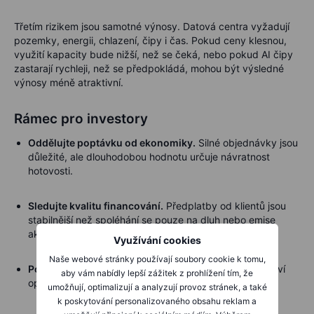
Třetím rizikem jsou samotné výnosy. Datová centra vyžadují
pozemky, energii, chlazení, čipy i čas. Pokud ceny klesnou,
využití kapacity bude nižší, než se čeká, nebo pokud AI čipy
zastarají rychleji, než se předpokládá, mohou být výsledné
výnosy méně atraktivní.
Rámec pro investory
Oddělujte poptávku od ekonomiky.
Silné objednávky jsou
důležité, ale dlouhodobou hodnotu určuje návratnost
hotovosti.
Sledujte kvalitu financování.
Předplatby od klientů jsou
stabilnější než spoléhání se pouze na dluh nebo emise
akcií.
Využívání cookies
Naše webové stránky používají soubory cookie k tomu,
Porovnávejte obchodní modely.
Výrobci čipů, cloudoví
aby vám nabídly lepší zážitek z prohlížení tím, že
operátoři i utility nesou odlišná rizika.
umožňují, optimalizují a analyzují provoz stránek, a také
k poskytování personalizovaného obsahu reklam a