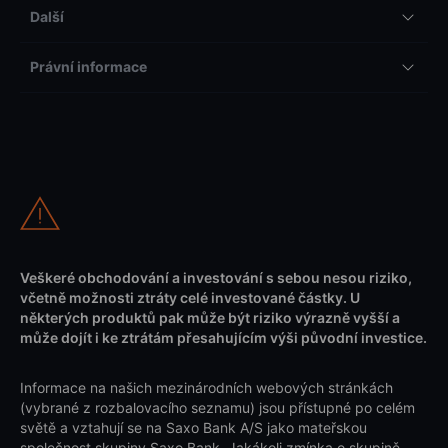
Další
Právní informace
Veškeré obchodování a investování s sebou nesou riziko,
včetně možnosti ztráty celé investované částky. U
některých produktů pak může být riziko výrazně vyšší a
může dojít i ke ztrátám přesahujícím výši původní investice.
Informace na našich mezinárodních webových stránkách
(vybrané z rozbalovacího seznamu) jsou přístupné po celém
světě a vztahují se na Saxo Bank A/S jako mateřskou
společnost skupiny Saxo Bank. Jakákoli zmínka o skupině