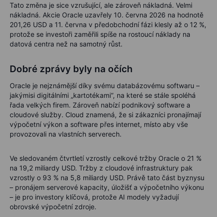
Tato změna je sice vzrušující, ale zároveň nákladná. Velmi
nákladná. Akcie Oracle uzavřely 10. června 2026 na hodnotě
201,26 USD a 11. června v předobchodní fázi klesly až o 12 %,
protože se investoři zaměřili spíše na rostoucí náklady na
datová centra než na samotný růst.
Dobré zprávy byly na očích
Oracle je nejznámější díky svému databázovému softwaru –
jakýmisi digitálními „kartotékami“, na které se stále spoléhá
řada velkých firem. Zároveň nabízí podnikový software a
cloudové služby. Cloud znamená, že si zákazníci pronajímají
výpočetní výkon a software přes internet, místo aby vše
provozovali na vlastních serverech.
Ve sledovaném čtvrtletí vzrostly celkové tržby Oracle o 21 %
na 19,2 miliardy USD. Tržby z cloudové infrastruktury pak
vzrostly o 93 % na 5,8 miliardy USD. Právě tato část byznysu
– pronájem serverové kapacity, úložišť a výpočetního výkonu
– je pro investory klíčová, protože AI modely vyžadují
obrovské výpočetní zdroje.