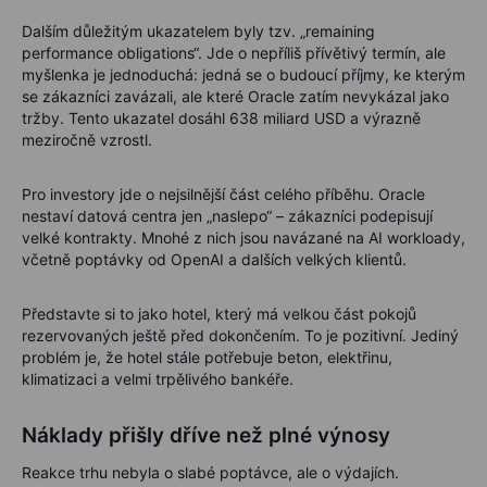
Dalším důležitým ukazatelem byly tzv. „remaining
performance obligations“. Jde o nepříliš přívětivý termín, ale
myšlenka je jednoduchá: jedná se o budoucí příjmy, ke kterým
se zákazníci zavázali, ale které Oracle zatím nevykázal jako
tržby. Tento ukazatel dosáhl 638 miliard USD a výrazně
meziročně vzrostl.
Pro investory jde o nejsilnější část celého příběhu. Oracle
nestaví datová centra jen „naslepo“ – zákazníci podepisují
velké kontrakty. Mnohé z nich jsou navázané na AI workloady,
včetně poptávky od OpenAI a dalších velkých klientů.
Představte si to jako hotel, který má velkou část pokojů
rezervovaných ještě před dokončením. To je pozitivní. Jediný
problém je, že hotel stále potřebuje beton, elektřinu,
klimatizaci a velmi trpělivého bankéře.
Náklady přišly dříve než plné výnosy
Reakce trhu nebyla o slabé poptávce, ale o výdajích.