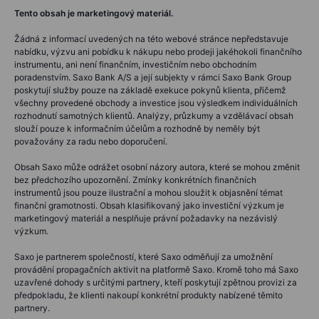
Tento obsah je marketingový materiál.
Žádná z informací uvedených na této webové stránce nepředstavuje
nabídku, výzvu ani pobídku k nákupu nebo prodeji jakéhokoli finančního
instrumentu, ani není finančním, investičním nebo obchodním
poradenstvím. Saxo Bank A/S a její subjekty v rámci Saxo Bank Group
poskytují služby pouze na základě exekuce pokynů klienta, přičemž
všechny provedené obchody a investice jsou výsledkem individuálních
rozhodnutí samotných klientů. Analýzy, průzkumy a vzdělávací obsah
slouží pouze k informačním účelům a rozhodně by neměly být
považovány za radu nebo doporučení.
Obsah Saxo může odrážet osobní názory autora, které se mohou změnit
bez předchozího upozornění. Zmínky konkrétních finančních
instrumentů jsou pouze ilustrační a mohou sloužit k objasnění témat
finanční gramotnosti. Obsah klasifikovaný jako investiční výzkum je
marketingový materiál a nesplňuje právní požadavky na nezávislý
výzkum.
Saxo je partnerem společností, které Saxo odměňují za umožnění
provádění propagačních aktivit na platformě Saxo. Kromě toho má Saxo
uzavřené dohody s určitými partnery, kteří poskytují zpětnou provizi za
předpokladu, že klienti nakoupí konkrétní produkty nabízené těmito
partnery.