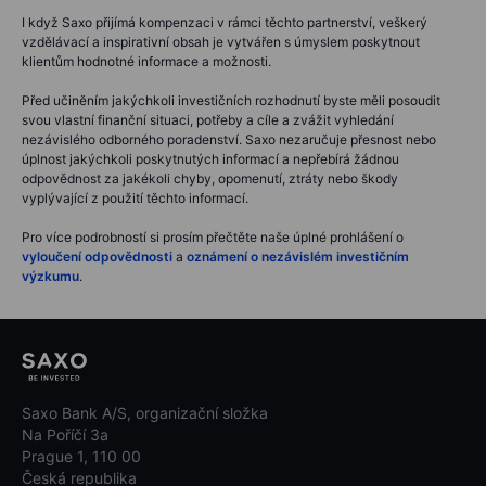
I když Saxo přijímá kompenzaci v rámci těchto partnerství, veškerý
vzdělávací a inspirativní obsah je vytvářen s úmyslem poskytnout
klientům hodnotné informace a možnosti.
Před učiněním jakýchkoli investičních rozhodnutí byste měli posoudit
svou vlastní finanční situaci, potřeby a cíle a zvážit vyhledání
nezávislého odborného poradenství. Saxo nezaručuje přesnost nebo
úplnost jakýchkoli poskytnutých informací a nepřebírá žádnou
odpovědnost za jakékoli chyby, opomenutí, ztráty nebo škody
vyplývající z použití těchto informací.
Pro více podrobností si prosím přečtěte naše úplné prohlášení o
vyloučení odpovědnosti
a
oznámení o nezávislém investičním
výzkumu
.
Saxo Bank A/S, organizační složka
Na Poříčí 3a
Prague 1, 110 00
Česká republika