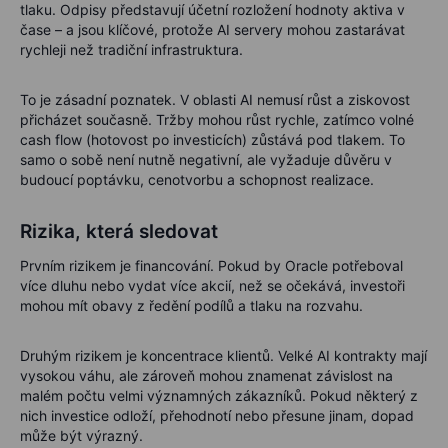
tlaku. Odpisy představují účetní rozložení hodnoty aktiva v
čase – a jsou klíčové, protože AI servery mohou zastarávat
rychleji než tradiční infrastruktura.
To je zásadní poznatek. V oblasti AI nemusí růst a ziskovost
přicházet současně. Tržby mohou růst rychle, zatímco volné
cash flow (hotovost po investicích) zůstává pod tlakem. To
samo o sobě není nutně negativní, ale vyžaduje důvěru v
budoucí poptávku, cenotvorbu a schopnost realizace.
Rizika, která sledovat
Prvním rizikem je financování. Pokud by Oracle potřeboval
více dluhu nebo vydat více akcií, než se očekává, investoři
mohou mít obavy z ředění podílů a tlaku na rozvahu.
Druhým rizikem je koncentrace klientů. Velké AI kontrakty mají
vysokou váhu, ale zároveň mohou znamenat závislost na
malém počtu velmi významných zákazníků. Pokud některý z
nich investice odloží, přehodnotí nebo přesune jinam, dopad
může být výrazný.