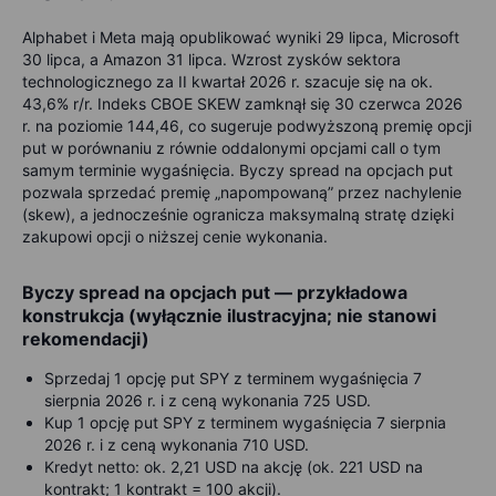
Alphabet i Meta mają opublikować wyniki 29 lipca, Microsoft
30 lipca, a Amazon 31 lipca. Wzrost zysków sektora
technologicznego za II kwartał 2026 r. szacuje się na ok.
43,6% r/r. Indeks CBOE SKEW zamknął się 30 czerwca 2026
r. na poziomie 144,46, co sugeruje podwyższoną premię opcji
put w porównaniu z równie oddalonymi opcjami call o tym
samym terminie wygaśnięcia. Byczy spread na opcjach put
pozwala sprzedać premię „napompowaną” przez nachylenie
(skew), a jednocześnie ogranicza maksymalną stratę dzięki
zakupowi opcji o niższej cenie wykonania.
Byczy spread na opcjach put — przykładowa
konstrukcja (wyłącznie ilustracyjna; nie stanowi
rekomendacji)
Sprzedaj 1 opcję put SPY z terminem wygaśnięcia 7
sierpnia 2026 r. i z ceną wykonania 725 USD.
Kup 1 opcję put SPY z terminem wygaśnięcia 7 sierpnia
2026 r. i z ceną wykonania 710 USD.
Kredyt netto: ok. 2,21 USD na akcję (ok. 221 USD na
kontrakt; 1 kontrakt = 100 akcji).