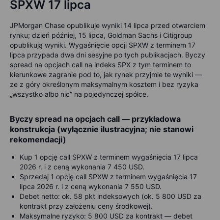
SPXW 17 lipca
JPMorgan Chase opublikuje wyniki 14 lipca przed otwarciem
rynku; dzień później, 15 lipca, Goldman Sachs i Citigroup
opublikują wyniki. Wygaśnięcie opcji SPXW z terminem 17
lipca przypada dwa dni sesyjne po tych publikacjach. Byczy
spread na opcjach call na indeks SPX z tym terminem to
kierunkowe zagranie pod to, jak rynek przyjmie te wyniki —
ze z góry określonym maksymalnym kosztem i bez ryzyka
„wszystko albo nic” na pojedynczej spółce.
Byczy spread na opcjach call — przykładowa
konstrukcja (wyłącznie ilustracyjna; nie stanowi
rekomendacji)
Kup 1 opcję call SPXW z terminem wygaśnięcia 17 lipca
2026 r. i z ceną wykonania 7 450 USD.
Sprzedaj 1 opcję call SPXW z terminem wygaśnięcia 17
lipca 2026 r. i z ceną wykonania 7 550 USD.
Debet netto: ok. 58 pkt indeksowych (ok. 5 800 USD za
kontrakt przy założeniu ceny środkowej).
Maksymalne ryzyko: 5 800 USD za kontrakt — debet