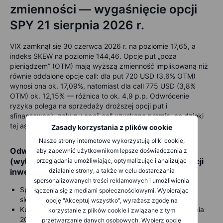
zmienności — wygaśnięcie opcji
SPY 21 sierpnia 2026 r.
VIX zamknął się 30 czerwca 2026 r. na poziomie 17,65, a
indeks SKEW na poziomie 144,46. Opcje put „poza
pieniądzem” (OTM) mają wyższą zmienność implikowaną niż
równie oddalone opcje call: dla put 720 USD (3,6% OTM)
wynosi ona ok. 17,09%, natomiast dla call 775 USD (3,8%
OTM) ok. 12,15% — różnica to ok. 4,9 p.p. Odwrócenie
ryzyka polega na sprzedaży droższej opcji put i
sfinansowaniu zakupu opcji call uzyskaną premią, co dzięki
tej asymetrii daje kredyt netto.
Zasady korzystania z plików cookie
Nasze strony internetowe wykorzystują pliki cookie,
Odwrócenie ryzyka — przykładowa konstrukcja
aby zapewnić użytkownikom lepsze doświadczenia z
(wyłącznie ilustracyjna; nie stanowi rekomendacji
przeglądania umożliwiając, optymalizując i analizując
inwestycyjnej)
działanie strony, a także w celu dostarczania
spersonalizowanych treści reklamowych i umożliwienia
Sprzedaj 1 opcję put SPY z terminem wygaśnięcia 21
łączenia się z mediami społecznościowymi. Wybierając
sierpnia 2026 r. i z ceną wykonania 720 USD.
opcję "Akceptuj wszystko", wyrażasz zgodę na
Kup 1 opcję call SPY z terminem wygaśnięcia 21 sierpnia
korzystanie z plików cookie i związane z tym
2026 r. i z ceną wykonania 775 USD.
przetwarzanie danych osobowych. Wybierz opcję