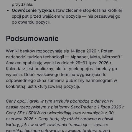
przydziału.
Odwrócenie ryzyka:
ustaw zlecenie stop-loss na krótkiej
opcji put przed wejściem w pozycję — nie przesuwaj go
po otwarciu pozycji.
Podsumowanie
Wyniki banków rozpoczynają się 14 lipca 2026 r. Potem
nadchodzi tydzień technologii — Alphabet, Meta, Microsoft i
Amazon opublikują wyniki w dniach 29–31 lipca 2026 r.
Kalendarz jest publiczny, ale to rynek opcji na indeksy go
wycenia. Dobór właściwego terminu wygaśnięcia do
odpowiedniego okna zamienia publiczny harmonogram w
konkretną, ustrukturyzowaną pozycję.
Ceny opcji i greki w tym artykule pochodzą z danych w
czasie rzeczywistym z platformy SaxoTrader z 1 lipca 2026 r.
Ceny SPY i SPXW odzwierciedlają kurs zamknięcia z 30
czerwca 2026 r. Ceny będą się różnić zarówno w chwili
lektury, jak i w chwili zawierania transakcji — zawsze
weryfikuj bieżące notowania u swojego brokera przed