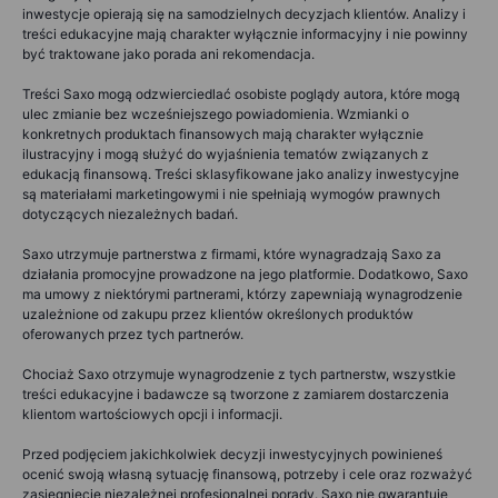
inwestycje opierają się na samodzielnych decyzjach klientów. Analizy i
treści edukacyjne mają charakter wyłącznie informacyjny i nie powinny
być traktowane jako porada ani rekomendacja.
Treści Saxo mogą odzwierciedlać osobiste poglądy autora, które mogą
ulec zmianie bez wcześniejszego powiadomienia. Wzmianki o
konkretnych produktach finansowych mają charakter wyłącznie
ilustracyjny i mogą służyć do wyjaśnienia tematów związanych z
edukacją finansową. Treści sklasyfikowane jako analizy inwestycyjne
są materiałami marketingowymi i nie spełniają wymogów prawnych
dotyczących niezależnych badań.
Saxo utrzymuje partnerstwa z firmami, które wynagradzają Saxo za
działania promocyjne prowadzone na jego platformie. Dodatkowo, Saxo
ma umowy z niektórymi partnerami, którzy zapewniają wynagrodzenie
uzależnione od zakupu przez klientów określonych produktów
oferowanych przez tych partnerów.
Chociaż Saxo otrzymuje wynagrodzenie z tych partnerstw, wszystkie
treści edukacyjne i badawcze są tworzone z zamiarem dostarczenia
klientom wartościowych opcji i informacji.
Przed podjęciem jakichkolwiek decyzji inwestycyjnych powinieneś
ocenić swoją własną sytuację finansową, potrzeby i cele oraz rozważyć
zasięgnięcie niezależnej profesjonalnej porady. Saxo nie gwarantuje