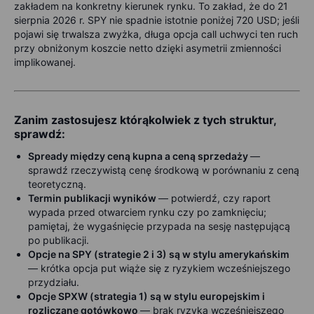
zakładem na konkretny kierunek rynku. To zakład, że do 21
sierpnia 2026 r. SPY nie spadnie istotnie poniżej 720 USD; jeśli
pojawi się trwalsza zwyżka, długa opcja call uchwyci ten ruch
przy obniżonym koszcie netto dzięki asymetrii zmienności
implikowanej.
Zanim zastosujesz którąkolwiek z tych struktur,
sprawdź:
Spready między ceną kupna a ceną sprzedaży
—
sprawdź rzeczywistą cenę środkową w porównaniu z ceną
teoretyczną.
Termin publikacji wyników
— potwierdź, czy raport
wypada przed otwarciem rynku czy po zamknięciu;
pamiętaj, że wygaśnięcie przypada na sesję następującą
po publikacji.
Opcje na SPY (strategie 2 i 3) są w stylu amerykańskim
— krótka opcja put wiąże się z ryzykiem wcześniejszego
przydziału.
Opcje SPXW (strategia 1) są w stylu europejskim i
rozliczane gotówkowo
— brak ryzyka wcześniejszego