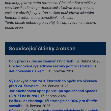
poplatky, platby nebo retrocese. Přestože Saxo může v
souvislosti s těmito partnerstvími získávat kompenzaci,
veškerý obsah je vytvářen s cílem poskytovat klientům
hodnotné informace a investiční možnosti.
Tento obsah nebude po zveřejnění upravován ani znovu
posuzován.
Související články a obsah
Co v praxi skutečně znamená IV crush
| 9. dubna 2026
Obchodování výsledkové sezóny pomocí strategií s
definovaným rizikem
| 31. března 2026
Výsledky Micron za 3. čtvrtletí: co opční trh očekává
před 24. červnem
| 23. června 2026
Jak obchodovat opce po vstupu společnosti SpaceX
(SPCX) na burzu
| 17. června 2026
Po šoku na Nasdaqu: tři strategie na QQQ pro tři tržní
scénáře
| 9. června 2026
Výsledky PayPalu: obchodování očekávaného pohybu