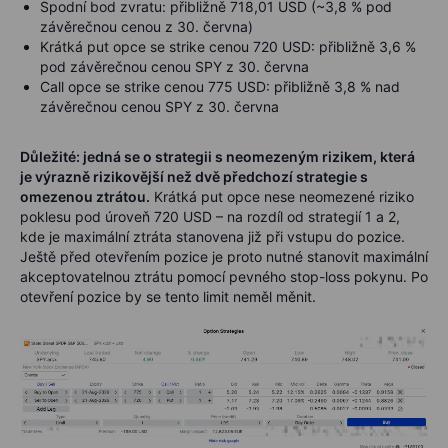
Spodní bod zvratu: přibližně
718,01 USD
(~3,8 % pod
závěrečnou cenou z 30. června)
Krátká put opce se strike cenou
720 USD
: přibližně
3,6 %
pod
závěrečnou cenou SPY z 30. června
Call opce se strike cenou
775 USD
: přibližně
3,8 % nad
závěrečnou cenou SPY z 30. června
Důležité: jedná se o strategii s neomezeným rizikem, která
je výrazně rizikovější než dvě předchozí strategie s
omezenou ztrátou.
Krátká put opce nese neomezené riziko
poklesu pod úroveň
720 USD
– na rozdíl od strategií 1 a 2,
kde je maximální ztráta stanovena již při vstupu do pozice.
Ještě před otevřením pozice je proto nutné stanovit maximální
akceptovatelnou ztrátu pomocí pevného stop-loss pokynu. Po
otevření pozice by se tento limit neměl měnit.