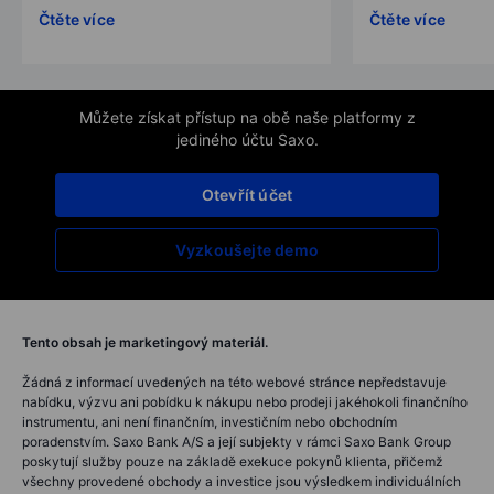
Čtěte více
Čtěte více
Můžete získat přístup na obě naše platformy z
jediného účtu Saxo.
Otevřít účet
Vyzkoušejte demo
Tento obsah je marketingový materiál.
Žádná z informací uvedených na této webové stránce nepředstavuje
nabídku, výzvu ani pobídku k nákupu nebo prodeji jakéhokoli finančního
instrumentu, ani není finančním, investičním nebo obchodním
poradenstvím. Saxo Bank A/S a její subjekty v rámci Saxo Bank Group
poskytují služby pouze na základě exekuce pokynů klienta, přičemž
všechny provedené obchody a investice jsou výsledkem individuálních