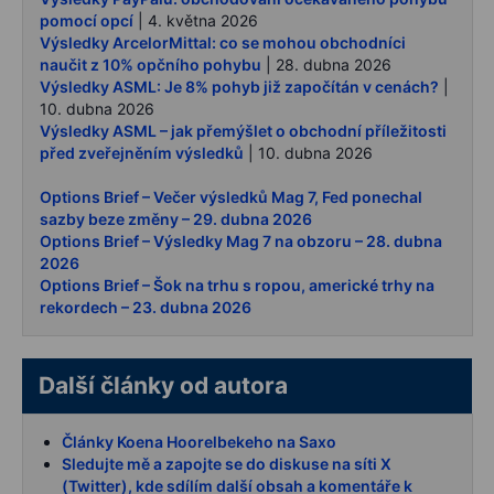
pomocí opcí
| 4. května 2026
Výsledky ArcelorMittal: co se mohou obchodníci
naučit z 10% opčního pohybu
| 28. dubna 2026
Výsledky ASML: Je 8% pohyb již započítán v cenách?
|
10. dubna 2026
Výsledky ASML – jak přemýšlet o obchodní příležitosti
před zveřejněním výsledků
| 10. dubna 2026
Options Brief – Večer výsledků Mag 7, Fed ponechal
sazby beze změny – 29. dubna 2026
Options Brief – Výsledky Mag 7 na obzoru – 28. dubna
2026
Options Brief – Šok na trhu s ropou, americké trhy na
rekordech – 23. dubna 2026
Další články od autora
Články Koena Hoorelbekeho na Saxo
Sledujte mě a zapojte se do diskuse na síti X
(Twitter), kde sdílím další obsah a komentáře k