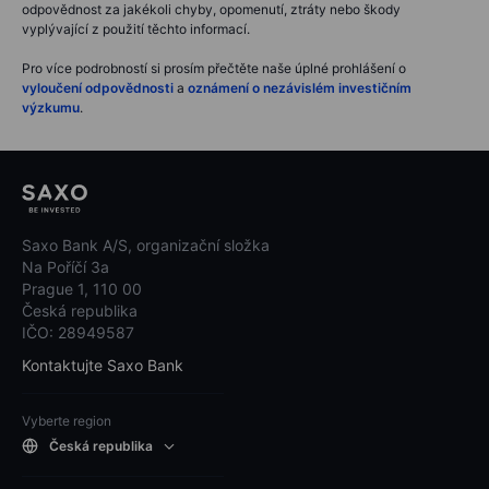
odpovědnost za jakékoli chyby, opomenutí, ztráty nebo škody
vyplývající z použití těchto informací.
Pro více podrobností si prosím přečtěte naše úplné prohlášení o
vyloučení odpovědnosti
a
oznámení o nezávislém investičním
výzkumu
.
Saxo Bank A/S, organizační složka
Na Poříčí 3a
Prague 1, 110 00
Česká republika
IČO: 28949587
Kontaktujte Saxo Bank
Vyberte region
Česká republika