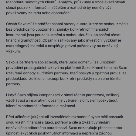
rozhodnutí samotných klientů. Analýzy, průzkumy a vzdělávací obsah
slouží pouze k informačním účelům a rozhodně by neměly být
považovány za radu nebo doporučení.
Obsah Saxo může odrážet osobní názory autora, které se mohou změnit
bez předchozího upozornění. Zmínky konkrétních finančních
instrumentů jsou pouze ilustrační a mohou sloužit k objasnění témat
finanční gramotnosti. Obsah klasifikovaný jako investiční výzkum je
marketingový materiál a nesplňuje právní požadavky na nezávislý
výzkum.
Saxo je partnerem společností, které Saxo odměňují za umožnění
provádění propagačních aktivit na platformě Saxo. Kromě toho má Saxo
uzavřené dohody s určitými partnery, kteří poskytují zpětnou provizi za
předpokladu, že klienti nakoupí konkrétní produkty nabízené těmito
partnery.
I když Saxo přijímá kompenzaci v rámci těchto partnerství, veškerý
vzdělávací a inspirativní obsah je vytvářen s úmyslem poskytnout
klientům hodnotné informace a možnosti.
Před učiněním jakýchkoli investičních rozhodnutí byste měli posoudit
svou vlastní finanční situaci, potřeby a cíle a zvážit vyhledání
nezávislého odborného poradenství. Saxo nezaručuje přesnost nebo
úplnost jakýchkoli poskytnutých informací a nepřebírá žádnou