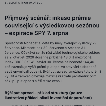
strategii s jinou expirací.
Příjmový scénář: inkaso prémie
související s výsledkovou sezónou
– expirace SPY 7. srpna
Společnosti Alphabet a Meta by měly zveřejnit výsledky 29.
července. Microsoft pak 30. července a Amazon 31.
července. Očekává se, že růst zisků technologického sektoru
za 2. čtvrtletí 2026 dosáhne přibližně
43,6 % meziročně
.
Index CBOE SKEW uzavřel 30. června na hodnotě
144,46
–
což naznačuje vyšší prémii put opcí ve srovnání s obdobně
vzdálenými call opcemi. Býčí put spread umožňuje tuto prémii
využít a zároveň omezuje maximální ztrátu prostřednictvím
nákupu put opce s nižší strike cenou.
Býčí put spread – příklad struktury (pouze
ilustrativní příklad, nikoli investiční doporučení)