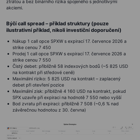
ztrátou a bez binárního rizika spojeného s jednotlivými
akciemi.
Býčí call spread – příklad struktury (pouze
ilustrativní příklad, nikoli investiční doporučení)
Nákup 1 call opce SPXW s expirací 17. července 2026 a
strike cenou
7 450
Prodej 1 call opce SPXW s expirací 17. července 2026 a
strike cenou
7 550
Čistý debet: přibližně
58 indexových bodů (~5 825 USD
na kontrakt při středové ceně)
Maximální riziko:
5 825 USD na kontrakt
– zaplacený
debet při otevření pozice
Maximální zisk: přibližně
4 160 USD na kontrakt
, pokud
SPX uzavře při expiraci na hodnotě
7 550
nebo vyšší
Bod zvratu při expiraci: přibližně
7 508
(~0,6 % nad
závěrečnou hodnotou z 30. června)