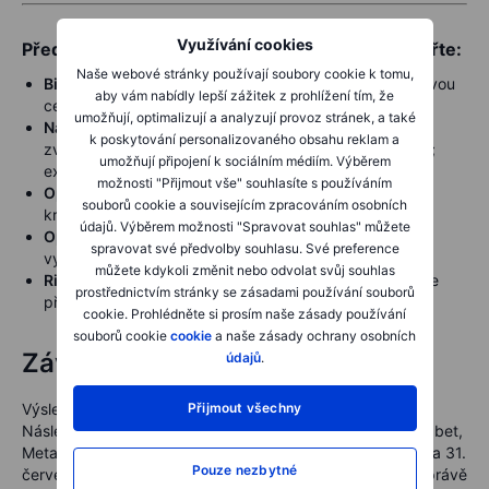
Využívání cookies
Před otevřením některé z těchto strategií si ověřte:
Naše webové stránky používají soubory cookie k tomu,
Bid-ask spread
– porovnejte obchodovatelnou středovou
aby vám nabídly lepší zážitek z prohlížení tím, že
cenu s teoretickou hodnotou
umožňují, optimalizují a analyzují provoz stránek, a také
Načasování zveřejnění výsledků
– ověřte, zda budou
k poskytování personalizovaného obsahu reklam a
zveřejněny před otevřením trhu nebo po jeho uzavření;
umožňují připojení k sociálním médiím. Výběrem
expirace zachycuje pouze následující obchodní seanci
možnosti "Přijmout vše" souhlasíte s používáním
Opce na SPY
(strategie 2 a 3) jsou amerického typu –
souborů cookie a souvisejícím zpracováním osobních
krátké put opce mohou být přiřazeny před expirací
údajů. Výběrem možnosti "Spravovat souhlas" můžete
Opce na SPXW
(strategie 1) jsou evropského typu a
spravovat své předvolby souhlasu. Své preference
vypořádané v hotovosti – nehrozí předčasné přiřazení
můžete kdykoli změnit nebo odvolat svůj souhlas
Risk reversal
– stop-loss pro krátkou put opci nastavte
prostřednictvím stránky se zásadami používání souborů
před vstupem do pozice, nikoli až následně
cookie. Prohlédněte si prosím naše zásady používání
souborů cookie
cookie
a naše zásady ochrany osobních
Závěrem
údajů
.
Přijmout všechny
Výsledky bank budou zveřejněny od 14. července.
Následovat bude týden technologických firem, kdy Alphabet,
Meta, Microsoft a Amazon oznámí své výsledky mezi 29. a 31.
Pouze nezbytné
červencem. Kalendář těchto událostí je veřejně známý – právě