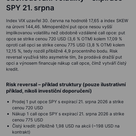
SPY 21. srpna
Index VIX uzavřel 30. června na hodnotě 17,65 a index SKEW
na úrovni 144,46.
Mimopeněžní put opce nesou vyšší
implikovanou volatilitu než obdobně vzdálené call opce:
put
opce se strike cenou 720 USD (3,6 % OTM) kolem 17,09 %
oproti call opci se strike cenou 775 USD (3,8 % OTM) kolem
12,15 %
, tedy rozdíl přibližně
4,9 procentního bodu
. Risk
reversal využívá této asymetrie tím, že prodává dražší put
opci a výnosem financuje nákup call opce, čímž vytváří čistý
kredit.
Risk reversal – příklad struktury (pouze ilustrativní
příklad, nikoli investiční doporučení)
Prodej 1 put opce SPY s expirací 21. srpna 2026 a strike
cenou
720 USD
Nákup 1 call opce SPY s expirací 21. srpna 2026 a strike
cenou
775 USD
Čistý kredit: přibližně
1,98 USD na akcii (~198 USD na
kontrakt)