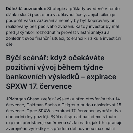
Důležitá poznámka:
Strategie a příklady uvedené v tomto
článku slouží pouze pro vzdělávací účely. Jejich cílem je
podpořit vaše uvažování a neměly by být kopírovány ani
realizovány bez pečlivého zvážení. Každý investor by měl
před jakýmkoli rozhodnutím provést vlastní analýzu a
zohlednit svou finanční situaci, toleranci k riziku a investiční
cíle.
Býčí scénář: když očekáváte
pozitivní vývoj během týdne
bankovních výsledků – expirace
SPXW 17. července
JPMorgan Chase zveřejní výsledky před otevřením trhu 14.
července, Goldman Sachs a Citigroup budou následovat 15.
července. Opce SPXW s expirací 17. července vyprší o dva
obchodní dny později. Býčí call spread na indexu s touto
expirací představuje směrovou sázku na to, jak trh zpracuje
zveřejněné výsledky – s předem definovanou maximální