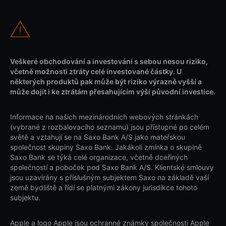
Veškeré obchodování a investování s sebou nesou riziko,
včetně možnosti ztráty celé investované částky. U
některých produktů pak může být riziko výrazně vyšší a
může dojít i ke ztrátám přesahujícím výši původní investice.
Informace na našich mezinárodních webových stránkách
(vybrané z rozbalovacího seznamu) jsou přístupné po celém
světě a vztahují se na Saxo Bank A/S jako mateřskou
společnost skupiny Saxo Bank. Jakákoli zmínka o skupině
Saxo Bank se týká celé organizace, včetně dceřiných
společností a poboček pod Saxo Bank A/S. Klientské smlouvy
jsou uzavírány s příslušným subjektem Saxo na základě vaší
země bydliště a řídí se platnými zákony jurisdikce tohoto
subjektu.
Apple a logo Apple jsou ochranné známky společnosti Apple