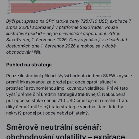
Býčí put spread na SPY (strike ceny 725/710 USD, expirace 7.
srpna 2026) zobrazený v platformě SaxoTrader. Pouze
ilustrativní příklad – nejde o investiční doporučení. Zdroj:
SaxoTrader, 1. července 2026. Ceny vycházejí z tržních dat
dostupných dne 1. července 2026 a mohou se v době
obchodování lišit.
Pohled na strategii
Pouze ilustrativní příklad. Vyšší hodnota indexu SKEW zvyšuje
prémii inkasovanou za prodej put opce oproti situaci v
prostředí s rovnoměrnou implikovanou volatilitou. Právě tato
vyšší prémie činí kreditní strategii atraktivnější. Nakoupená
put opce se strike cenou
710 USD
omezuje maximální ztrátu,
díky čemuž může být tato strategie vhodná i tam, kde by
nekrytý prodej put opce nebyl přijatelný.
Směrově neutrální scénář:
obchodování volatility – expirace