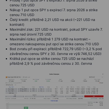
Prodej 1 put opce SPY s expirací 7. srpna 2026 a strike
cenou
725 USD
Nákup 1 put opce SPY s expirací 7. srpna 2026 a strike
cenou
710 USD
Čistý kredit: přibližně
2,21 USD na akcii (~221 USD na
kontrakt)
Maximální zisk:
221 USD na kontrakt
, pokud SPY uzavře 7.
srpna nad úrovní
725 USD
Maximální riziko: přibližně
1 279 USD na kontrakt
–
omezeno nakoupenou put opcí se strike cenou
710 USD
Bod zvratu při expiraci: přibližně
722,79 USD
(~3,2 % pod
závěrečnou cenou SPY z 30. června ve výši
746,52 USD
)
Krátká put opce se strike cenou
725 USD
se nachází
přibližně
2,9 % pod
závěrečnou cenou z 30. června