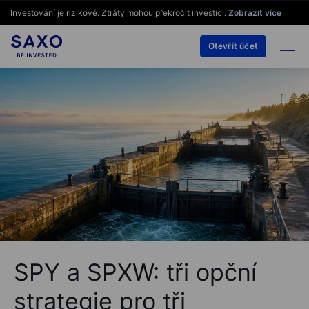
Investování je rizikové. Ztráty mohou překročit investici.
Zobrazit více
Otevřít účet
SPY a SPXW: tři opční
strategie pro tři