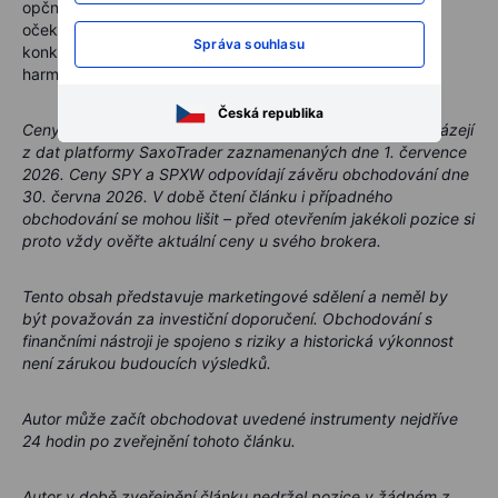
opční trh na indexy však představuje místo, kde se tato
očekávání promítají do cen. Správná volba expirace pro
Správa souhlasu
konkrétní období umožňuje proměnit veřejně dostupný
harmonogram ve strukturovanou investiční strategii.
Česká republika
Ceny opcí a řecká písmena uvedené v tomto článku vycházejí
z dat platformy SaxoTrader zaznamenaných dne 1. července
2026. Ceny SPY a SPXW odpovídají závěru obchodování dne
30. června 2026. V době čtení článku i případného
obchodování se mohou lišit – před otevřením jakékoli pozice si
proto vždy ověřte aktuální ceny u svého brokera.
Tento obsah představuje marketingové sdělení a neměl by
být považován za investiční doporučení. Obchodování s
finančními nástroji je spojeno s riziky a historická výkonnost
není zárukou budoucích výsledků.
Autor může začít obchodovat uvedené instrumenty nejdříve
24 hodin po zveřejnění tohoto článku.
Autor v době zveřejnění článku nedržel pozice v žádném z