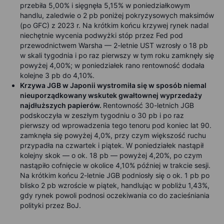
przebiła 5,00% i sięgnęła 5,15% w poniedziałkowym
handlu, zaledwie o 2 pb poniżej pokryzysowych maksimów
(po GFC) z 2023 r. Na krótkim końcu krzywej rynek nadal
niechętnie wycenia podwyżki stóp przez Fed pod
przewodnictwem Warsha — 2-letnie UST wzrosły o 18 pb
w skali tygodnia i po raz pierwszy w tym roku zamknęły się
powyżej 4,00%; w poniedziałek rano rentowność dodała
kolejne 3 pb do 4,10%.
Krzywa JGB w Japonii wystromiła się w sposób niemal
nieuporządkowany wskutek gwałtownej wyprzedaży
najdłuższych papierów.
Rentowność 30-letnich JGB
podskoczyła w zeszłym tygodniu o 30 pb i po raz
pierwszy od wprowadzenia tego tenoru pod koniec lat 90.
zamknęła się powyżej 4,0%, przy czym większość ruchu
przypadła na czwartek i piątek. W poniedziałek nastąpił
kolejny skok — o ok. 18 pb — powyżej 4,20%, po czym
nastąpiło cofnięcie w okolice 4,10% później w trakcie sesji.
Na krótkim końcu 2-letnie JGB podniosły się o ok. 1 pb po
blisko 2 pb wzroście w piątek, handlując w pobliżu 1,43%,
gdy rynek powoli podnosi oczekiwania co do zacieśniania
polityki przez BoJ.