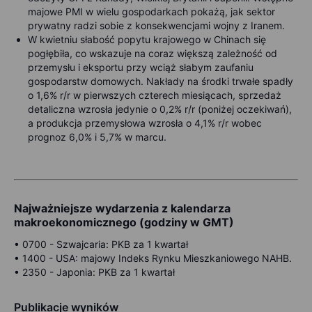
majowe PMI w wielu gospodarkach pokażą, jak sektor
prywatny radzi sobie z konsekwencjami wojny z Iranem.
W kwietniu słabość popytu krajowego w Chinach się
pogłębiła, co wskazuje na coraz większą zależność od
przemysłu i eksportu przy wciąż słabym zaufaniu
gospodarstw domowych. Nakłady na środki trwałe spadły
o 1,6% r/r w pierwszych czterech miesiącach, sprzedaż
detaliczna wzrosła jedynie o 0,2% r/r (poniżej oczekiwań),
a produkcja przemysłowa wzrosła o 4,1% r/r wobec
prognoz 6,0% i 5,7% w marcu.
Najważniejsze wydarzenia z kalendarza
makroekonomicznego (godziny w GMT)
•
0700 -
Szwajcaria: PKB za 1 kwartał
•
1400 -
USA: majowy Indeks Rynku Mieszkaniowego NAHB.
•
2350 -
Japonia: PKB za 1 kwartał
Publikacje wyników