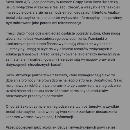
Saxo Bank A/S i jego podmioty w ramach Grupy Saxo Bank świadczą
usługi wyłącznie w zakresie realizacji zleceń, a wszystkie transakcje i
inwestycje opierają się na samodzielnych decyzjach klientów. Analizy i
treści edukacyjne mają charakter wyłącznie informacyjny i nie powinny
być traktowane jako porada ani rekomendacja.
Treści Saxo mogą odzwierciedlać osobiste poglądy autora, które mogą
ulec zmianie bez wcześniejszego powiadomienia. Wzmianki o
konkretnych produktach finansowych mają charakter wyłącznie
ilustracyjny i mogą służyć do wyjaśnienia tematów związanych z
edukacją finansową. Treści sklasyfikowane jako analizy inwestycyjne
są materiałami marketingowymi i nie spełniają wymogów prawnych
dotyczących niezależnych badań.
Saxo utrzymuje partnerstwa z firmami, które wynagradzają Saxo za
działania promocyjne prowadzone na jego platformie. Dodatkowo, Saxo
ma umowy z niektórymi partnerami, którzy zapewniają wynagrodzenie
uzależnione od zakupu przez klientów określonych produktów
oferowanych przez tych partnerów.
Chociaż Saxo otrzymuje wynagrodzenie z tych partnerstw, wszystkie
treści edukacyjne i badawcze są tworzone z zamiarem dostarczenia
klientom wartościowych opcji i informacji.
Przed podjęciem jakichkolwiek decyzji inwestycyjnych powinieneś