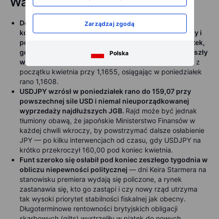
Waluty
Dolar amerykański zdecydowanie umocnił się pod
Zarządzaj zgodą
koniec zeszłego tygodnia wraz ze wzrostem cen ropy i
pogorszeniem globalnego sentymentu ryzyka w piątek,
gdy rentowności obligacji na świecie gwałtownie poszły
Polska
w górę.
EURUSD spadł w piątek poniżej dołka zakresu z
początku kwietnia przy 1,1655, osiągając w poniedziałek
rano 1,1608.
USDJPY wzrósł w poniedziałek rano do 159,07 przy
powszechnej sile USD i niemal nieuporządkowanej
wyprzedaży najdłuższych JGB.
Rajd może być jednak
tłumiony obawą, że japońskie Ministerstwo Finansów w
każdej chwili wkroczy, by powstrzymać dalsze osłabienie
JPY — po kilku interwencjach od czasu, gdy USDJPY na
krótko przekroczył 160,00 pod koniec kwietnia.
Funt szeroko się osłabił pod koniec zeszłego tygodnia w
obliczu niepewności politycznej
— dni Keira Starmera na
stanowisku premiera wydają się policzone, a rynek
zastanawia się, kto go zastąpi i czy nowy rząd utrzyma
tak wysoki priorytet stabilności fiskalnej jak obecny.
Długoterminowe rentowności brytyjskich obligacji
skarbowych (gilts) wystrzeliły w piątek do nowych