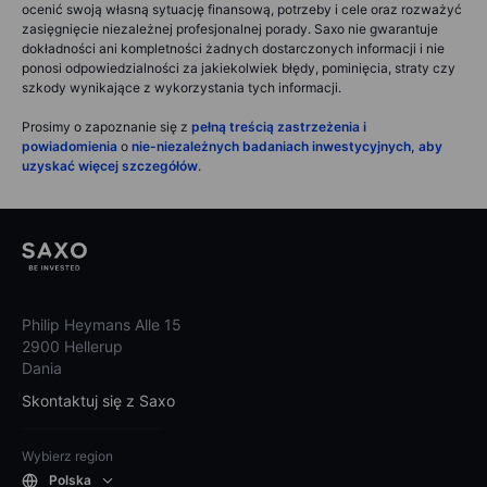
ocenić swoją własną sytuację finansową, potrzeby i cele oraz rozważyć
zasięgnięcie niezależnej profesjonalnej porady. Saxo nie gwarantuje
dokładności ani kompletności żadnych dostarczonych informacji i nie
ponosi odpowiedzialności za jakiekolwiek błędy, pominięcia, straty czy
szkody wynikające z wykorzystania tych informacji.
Prosimy o zapoznanie się z
pełną treścią zastrzeżenia i
powiadomienia
o
nie-niezależnych badaniach inwestycyjnych, aby
uzyskać więcej szczegółów
.
Philip Heymans Alle 15
2900 Hellerup
Dania
Skontaktuj się z Saxo
Wybierz region
Polska