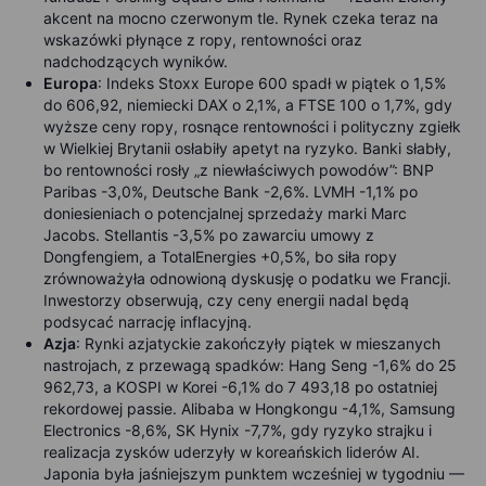
akcent na mocno czerwonym tle. Rynek czeka teraz na
wskazówki płynące z ropy, rentowności oraz
nadchodzących wyników.
Europa
: Indeks
Stoxx Europe 600 spadł w piątek o 1,5%
do 606,92, niemiecki DAX o 2,1%, a FTSE 100 o 1,7%, gdy
wyższe ceny ropy, rosnące rentowności i polityczny zgiełk
w Wielkiej Brytanii osłabiły apetyt na ryzyko. Banki słabły,
bo rentowności rosły „z niewłaściwych powodów”: BNP
Paribas -3,0%, Deutsche Bank -2,6%. LVMH -1,1% po
doniesieniach o potencjalnej sprzedaży marki Marc
Jacobs. Stellantis -3,5% po zawarciu umowy z
Dongfengiem, a TotalEnergies +0,5%, bo siła ropy
zrównoważyła odnowioną dyskusję o podatku we Francji.
Inwestorzy obserwują, czy ceny energii nadal będą
podsycać narrację inflacyjną.
Azja
:
Rynki azjatyckie zakończyły piątek w mieszanych
nastrojach, z przewagą spadków: Hang Seng -1,6% do 25
962,73, a KOSPI w Korei -6,1% do 7 493,18 po ostatniej
rekordowej passie. Alibaba w Hongkongu -4,1%, Samsung
Electronics -8,6%, SK Hynix -7,7%, gdy ryzyko strajku i
realizacja zysków uderzyły w koreańskich liderów AI.
Japonia była jaśniejszym punktem wcześniej w tygodniu —