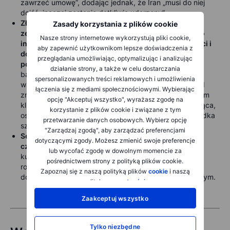
zawrzeć umowę”, dodając jednak, że Iran „musi do niej
dojść, inaczej zostanie dotkliwie uderzony”.
Złoto, srebro i miedź kontynuują spadki po
Zasady korzystania z plików cookie
zeszłotygodniowych ostrych zjazdach, gdy obawy o
Nasze strony internetowe wykorzystują pliki cookie,
inflację wstrząsnęły rynkami, podbijając rentowności i
aby zapewnić użytkownikom lepsze doświadczenia z
dolara oraz ożywiając strach przed dodatkowymi
przeglądania umożliwiając, optymalizując i analizując
podwyżkami stóp.
Dodatkowo rynek waży ryzyko, że
działanie strony, a także w celu dostarczania
banki centralne mogą sprzedawać złoto, by wspierać
spersonalizowanych treści reklamowych i umożliwienia
waluty i łagodzić skok kosztów energii. Złoto jak dotąd
łączenia się z mediami społecznościowymi. Wybierając
znajduje wsparcie i odbiło z rejonu 4 500 USD; kolejnym
opcję "Akceptuj wszystko", wyrażasz zgodę na
kluczowym wsparciem jest 200-dniowa średnia krocząca,
korzystanie z plików cookie i związane z tym
ostatnio ok. 4 350 USD. Srebro handluje w pobliżu środka
przetwarzanie danych osobowych. Wybierz opcję
szerokiego przedziału 60–90 USD.
"Zarządzaj zgodą", aby zarządzać preferencjami
Sektor zbóż odbija po dwudniowym tąpnięciu — na
dotyczącymi zgody. Możesz zmienić swoje preferencje
czele z pszenicą
— po tym, jak Chiny zgodziły się
lub wycofać zgodę w dowolnym momencie za
kupować co najmniej 17 mld USD produktów rolnych
pośrednictwem strony z polityką plików cookie.
rocznie do 2028 r. Jednocześnie rosnące ceny energii
Zapoznaj się z naszą polityką plików
cookie
i naszą
dodają kolejnej warstwy wsparcia kanałem biopaliwowym.
polityką
prywatności
.
Zaakceptuj wszystko
Tylko niezbędne