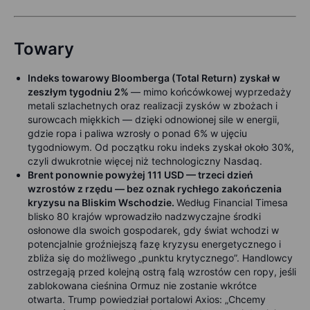
Towary
Indeks towarowy Bloomberga (Total Return) zyskał w
zeszłym tygodniu 2%
— mimo końcówkowej wyprzedaży
metali szlachetnych oraz realizacji zysków w zbożach i
surowcach miękkich — dzięki odnowionej sile w energii,
gdzie ropa i paliwa wzrosły o ponad 6% w ujęciu
tygodniowym. Od początku roku indeks zyskał około 30%,
czyli dwukrotnie więcej niż technologiczny Nasdaq.
Brent ponownie powyżej 111 USD — trzeci dzień
wzrostów z rzędu — bez oznak rychłego zakończenia
kryzysu na Bliskim Wschodzie.
Według Financial Timesa
blisko 80 krajów wprowadziło nadzwyczajne środki
osłonowe dla swoich gospodarek, gdy świat wchodzi w
potencjalnie groźniejszą fazę kryzysu energetycznego i
zbliża się do możliwego „punktu krytycznego”. Handlowcy
ostrzegają przed kolejną ostrą falą wzrostów cen ropy, jeśli
zablokowana cieśnina Ormuz nie zostanie wkrótce
otwarta. Trump powiedział portalowi Axios: „Chcemy