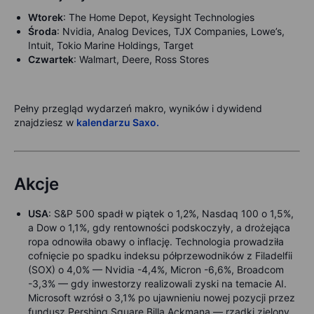
Wtorek
:
The Home Depot, Keysight Technologies
Środa
:
Nvidia, Analog Devices, TJX Companies, Lowe’s,
Intuit, Tokio Marine Holdings, Target
Czwartek
:
Walmart, Deere, Ross Stores
Pełny przegląd wydarzeń makro, wyników i dywidend
znajdziesz w
kalendarzu Saxo.
Akcje
USA
:
S&P 500 spadł w piątek o 1,2%, Nasdaq 100 o 1,5%,
a Dow o 1,1%, gdy rentowności podskoczyły, a drożejąca
ropa odnowiła obawy o inflację. Technologia prowadziła
cofnięcie po spadku indeksu półprzewodników z Filadelfii
(SOX) o 4,0% — Nvidia -4,4%, Micron -6,6%, Broadcom
-3,3% — gdy inwestorzy realizowali zyski na temacie AI.
Microsoft wzrósł o 3,1% po ujawnieniu nowej pozycji przez
fundusz Pershing Square Billa Ackmana — rzadki zielony