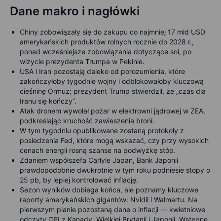
Dane makro i nagłówki
Chiny zobowiązały się do zakupu co najmniej 17 mld USD
amerykańskich produktów rolnych rocznie do 2028 r.,
ponad wcześniejsze zobowiązania dotyczące soi, po
wizycie prezydenta Trumpa w Pekinie.
USA i Iran pozostają daleko od porozumienia, które
zakończyłoby tygodnie wojny i odblokowałoby kluczową
cieśninę Ormuz; prezydent Trump stwierdził, że „czas dla
Iranu się kończy”.
Atak dronem wywołał pożar w elektrowni jądrowej w ZEA,
podkreślając kruchość zawieszenia broni.
W tym tygodniu opublikowane zostaną protokoły z
posiedzenia Fed, które mogą wskazać, czy przy wysokich
cenach energii rosną szanse na podwyżkę stóp.
Zdaniem współszefa Carlyle Japan, Bank Japonii
prawdopodobnie dwukrotnie w tym roku podniesie stopy o
25 pb, by lepiej kontrolować inflację.
Sezon wyników dobiega końca, ale poznamy kluczowe
raporty amerykańskich gigantów: Nvidii i Walmartu. Na
pierwszym planie pozostaną dane o inflacji — kwietniowe
odczyty CPI z Kanady, Wielkiej Brytanii i Japonii. Wstępne