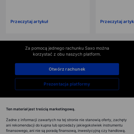
Przeczytaj artykuł
Przeczytaj artyk
Za pomocą jednego rachunku Saxo można
korzystać z obu naszych platform.
Otwórz rachunek
Prezentacja platformy
Ten materiał jest treścią marketingową.
Żadne z informacji zawartych na tej stronie nie stanowią oferty, zachęty
ani rekomendacji do kupna lub sprzedaży jakiegokolwiek instrumentu
finansowego, ani nie są poradą finansową, inwestycyjną czy handlową.