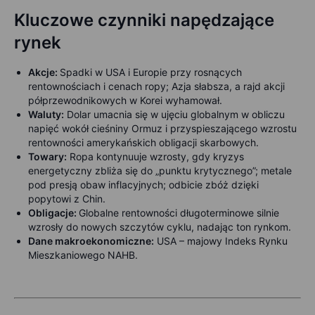
Kluczowe czynniki napędzające
rynek
Akcje:
Spadki w USA i Europie przy rosnących
rentownościach i cenach ropy; Azja słabsza, a rajd akcji
półprzewodnikowych w Korei wyhamował.
Waluty:
Dolar umacnia się w ujęciu globalnym w obliczu
napięć wokół cieśniny Ormuz i przyspieszającego wzrostu
rentowności amerykańskich obligacji skarbowych.
Towary:
Ropa kontynuuje wzrosty, gdy kryzys
energetyczny zbliża się do „punktu krytycznego”; metale
pod presją obaw inflacyjnych; odbicie zbóż dzięki
popytowi z Chin.
Obligacje:
Globalne rentowności długoterminowe silnie
wzrosły do nowych szczytów cyklu, nadając ton rynkom.
Dane makroekonomiczne:
USA – majowy Indeks Rynku
Mieszkaniowego NAHB.