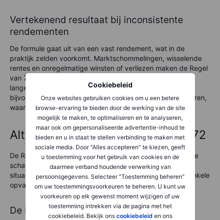
Vertekenend resultaat bij inconsistente
rendementen
De formule gaat uit van een vast rendement, wat in de
praktijk zelden voorkomt. Marktschommelingen, wisselende
rentes en onregelmatige winsten of verliezen maken de Regel
van 72 minder betrouwbaar voor het inschatten van
Cookiebeleid
langetermijngroei. Een gemiddeld rendement van 8% kan
bijvoorbeeld jaren van forse stijgingen en dalingen maskeren,
Onze websites gebruiken cookies om u een betere
waardoor de werkelijke projecties onnauwkeurig worden.
browse-ervaring te bieden door de werking van de site
mogelijk te maken, te optimaliseren en te analyseren,
maar ook om gepersonaliseerde advertentie-inhoud te
Alternatieven voor de Regel van 72
bieden en u in staat te stellen verbinding te maken met
sociale media. Door "Alles accepteren" te kiezen, geeft
De Regel van 72 is een betrouwbaar instrument voor snelle
u toestemming voor het gebruik van cookies en de
schattingen, maar andere methoden kunnen in specifieke
daarmee verband houdende verwerking van
situaties meer nauwkeurigheid bieden. Hieronder staan enkele
persoonsgegevens. Selecteer "Toestemming beheren"
opvallende alternatieven:
om uw toestemmingsvoorkeuren te beheren. U kunt uw
voorkeuren op elk gewenst moment wijzigen of uw
toestemming intrekken via de pagina met het
De Regel van 70
cookiebeleid. Bekijk ons
cookiebeleid
en ons