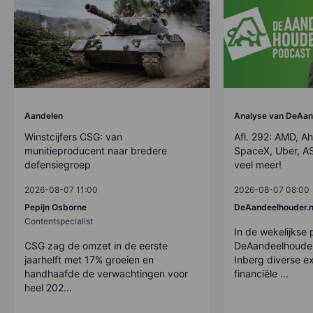
Aandelen
Analyse van DeAan
Winstcijfers CSG: van
Afl. 292: AMD, Ah
munitieproducent naar bredere
SpaceX, Uber, AS
defensiegroep
veel meer!
2026-08-07 11:00
2026-08-07 08:00
Pepijn Osborne
DeAandeelhouder.n
Contentspecialist
In de wekelijkse
CSG zag de omzet in de eerste
DeAandeelhouder
jaarhelft met 17% groeien en
Inberg diverse ex
handhaafde de verwachtingen voor
financiële ...
heel 202...