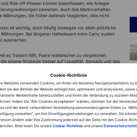
 und Risk-off-Phasen können beeinflussen, wie Anleger
nzierungswährungen bewerten. Auch das Marktverhalten
s Währungen, die früher defensiv reagierten, dies nicht
nzen ist wichtig, doch häufig bewegen vor allem plötzliche
e Währungen. Bei längeren Haltedauern kann Carry zudem
ust ausmachen.
weil es Tradern hilft, Paare realistischer zu vergleichen,
die eigene Strategie besser auf Liquidität, Spreads und das
Cookie-Richtlinie
t gemessen?
e Websites verwenden Cookies, um Ihnen ein besseres Navigationserlebnis zu b
dem sie den Betrieb der Website ermöglichen, optimieren und analysieren, sowie
alisierte Werbeinhalte bereitzustellen und Ihnen die Verbindung zu sozialen Me
rex-Volatilität ist die
Average True Range (ATR)
. ATR ist
lichen. Indem Sie "Alle Cookies akzeptieren" wählen, stimmen Sie der Verwendu
durchschnittliche Handelsspanne über einen gewählten
es und der damit verbundenen Verarbeitung personenbezogener Daten zu. Wähl
e ist die True Range, also der grösste der folgenden Werte:
willigung verwalten", um Ihre Einwilligungseinstellungen zu verwalten. Sie können
renzen ändern oder Ihre Zustimmung jederzeit auf der Seite mit den Cookie-Richt
und dem aktuellen Tief.
errufen. Bitte lesen Sie unsere
Cookie-Richtlinie
und unsere
Datenschutzrichtli
hlusskurs und dem aktuellen Hoch.