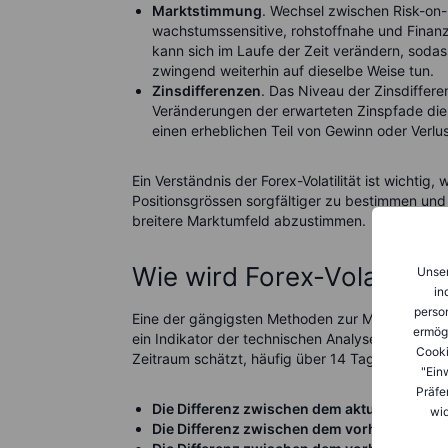
Marktstimmung
. Wechsel zwischen Risk-on-
wachstumssensitive, rohstoffnahe und Fina
kann sich im Laufe der Zeit verändern, sodas
zwingend weiterhin auf dieselbe Weise tun.
Zinsdifferenzen
. Das Niveau der Zinsdiffere
Veränderungen der erwarteten Zinspfade di
einen erheblichen Teil von Gewinn oder Verl
Ein Verständnis der Forex-Volatilität ist wichtig, 
Positionsgrössen sorgfältiger zu bestimmen und 
breitere Marktumfeld abzustimmen.
Wie wird Forex-Volatilitä
Unser
in
person
Eine der gängigsten Methoden zur Messung der Fo
ermög
ein Indikator der technischen Analyse, der die 
Cooki
Zeitraum schätzt, häufig über 14 Tage. Grundlag
"Ein
Präfe
Die Differenz zwischen dem aktuellen Hoch 
wid
Die Differenz zwischen dem vorherigen Sc