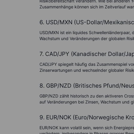
Risikobereitschaft verändern. Wie bei anderen 
Zusammenhänge können sich im Zeitverlauf wan
6. USD/MXN (US-Dollar/Mexikanisc
USD/MXN ist ein liquides Schwellenländerpaar, 
Wachstum und Veränderungen der globalen Risik
7. CAD/JPY (Kanadischer Dollar/Ja
CAD/JPY spiegelt häufig das Zusammenspiel vo
Zinserwartungen und wechselnder globaler Risi
8. GBP/NZD (Britisches Pfund/Neus
GBP/NZD zählt historisch zu den aktiveren Cros
auf Veränderungen bei Zinsen, Wachstum und gl
9. EUR/NOK (Euro/Norwegische Kr
EUR/NOK kann volatil sein, wenn sich Energiep
verändern, insbesondere in Phasen grosser Be