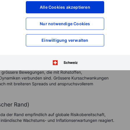
lusskurs und dem aktuellen Tief.
Alle Cookies akzeptieren
e Handelsspanne des Tages als auch mögliche Lücken zum
Forex sind grössere Kurslücken seltener als bei Aktien oder
Nur notwendige Cookies
endnachrichten oder geldpolitische Schocks dennoch
iedener Paare sollten Trader ausserdem beachten, dass Pip-
hältnis zum Kursniveau des jeweiligen Paares betrachtet
Einwilligung verwalten
ten Forex-Paare
Schweiz
re grössere Bewegungen, die mit Rohstoffen,
y-Dynamiken verbunden sind. Grössere Kursschwankungen
ch mit breiteren Spreads und anspruchsvollerem
scher Rand)
a der Rand empfindlich auf globale Risikobereitschaft,
e inländische Wachstums- und Inflationserwartungen reagiert.