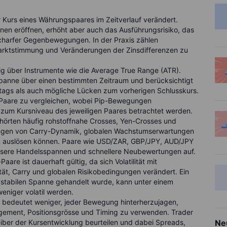
der Kurs eines Währungspaares im Zeitverlauf verändert.
nen eröffnen, erhöht aber auch das Ausführungsrisiko, das
scharfer Gegenbewegungen. In der Praxis zählen
Marktstimmung und Veränderungen der Zinsdifferenzen zu
ufig über Instrumente wie die Average True Range (ATR).
spanne über einen bestimmten Zeitraum und berücksichtigt
ags als auch mögliche Lücken zum vorherigen Schlusskurs.
r Paare zu vergleichen, wobei Pip-Bewegungen
s zum Kursniveau des jeweiligen Paares betrachtet werden.
ehörten häufig rohstoffnahe Crosses, Yen-Crosses und
ungen von Carry-Dynamik, globalen Wachstumserwartungen
n auslösen können. Paare wie USD/ZAR, GBP/JPY, AUD/JPY
össere Handelsspannen und schnellere Neubewertungen auf.
Paare ist dauerhaft gültig, da sich Volatilität mit
ät, Carry und globalen Risikobedingungen verändert. Ein
er stabilen Spanne gehandelt wurde, kann unter einem
weniger volatil werden.
, bedeutet weniger, jeder Bewegung hinterherzujagen,
nagement, Positionsgrösse und Timing zu verwenden. Trader
iber der Kursentwicklung beurteilen und dabei Spreads,
Ne