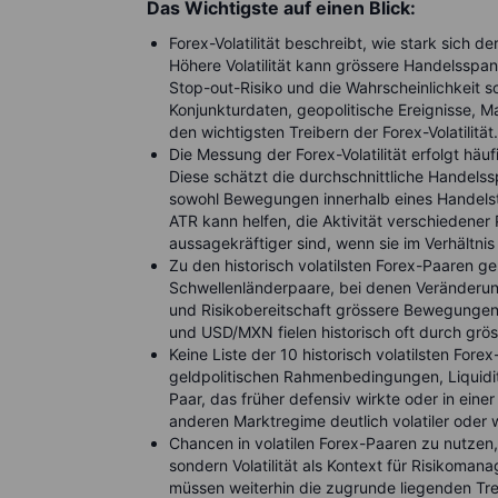
Das Wichtigste auf einen Blick:
Forex-Volatilität beschreibt, wie stark sich 
Höhere Volatilität kann grössere Handelsspan
Stop-out-Risiko und die Wahrscheinlichkeit 
Konjunkturdaten, geopolitische Ereignisse, 
den wichtigsten Treibern der Forex-Volatilität.
Die Messung der Forex-Volatilität erfolgt hä
Diese schätzt die durchschnittliche Handels
sowohl Bewegungen innerhalb eines Handelst
ATR kann helfen, die Aktivität verschiedene
aussagekräftiger sind, wenn sie im Verhältni
Zu den historisch volatilsten Forex-Paaren g
Schwellenländerpaare, bei denen Veränder
und Risikobereitschaft grössere Bewegunge
und USD/MXN fielen historisch oft durch gr
Keine Liste der 10 historisch volatilsten Forex-
geldpolitischen Rahmenbedingungen, Liquidit
Paar, das früher defensiv wirkte oder in ein
anderen Marktregime deutlich volatiler oder 
Chancen in volatilen Forex-Paaren zu nutzen
sondern Volatilität als Kontext für Risikoma
müssen weiterhin die zugrunde liegenden Tre