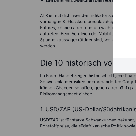
Die Differenz zwischen dem vorherigen Sch
ATR ist nützlich, weil der Indikator sowohl di
vorherigen Schlusskurs berücksichtigt. Im Spot-
Futures, können aber rund um wichtige Wochen
auftreten. Beim Vergleich der Volatilität versch
Spannen aussagekräftiger sind, wenn sie im Ver
werden.
Die 10 historisch volatils
Im Forex-Handel zeigen historisch oft jene Paa
Schwellenländerrisiken oder veränderten Carr
können Chancen schaffen, gehen aber häufig au
Risikomanagement einher:
1. USD/ZAR (US-Dollar/Südafrikani
USD/ZAR ist für starke Schwankungen bekannt, d
Rohstoffpreise, die südafrikanische Politik sowi