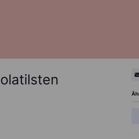
olatilsten
Ähn