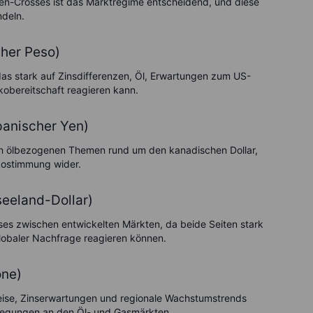
Yen-Crosses ist das Marktregime entscheidend, und diese
deln.
her Peso)
das stark auf Zinsdifferenzen, Öl, Erwartungen zum US-
obereitschaft reagieren kann.
panischer Yen)
n ölbezogenen Themen rund um den kanadischen Dollar,
kostimmung wider.
eeland-Dollar)
ses zwischen entwickelten Märkten, da beide Seiten stark
obaler Nachfrage reagieren können.
one)
reise, Zinserwartungen und regionale Wachstumstrends
wegungen an den Öl- und Gasmärkten.