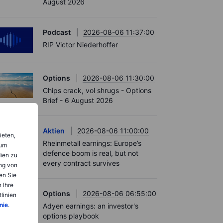
August 2026
Podcast
2026-08-06 11:37:00
RIP Victor Niederhoffer
Options
2026-08-06 11:30:00
Chips crack, vol shrugs - Options
Brief - 6 August 2026
Aktien
2026-08-06 11:00:00
ieten,
Rheinmetall earnings: Europe’s
 um
defence boom is real, but not
dien zu
every contract survives
ng von
en Sie
 Ihre
Options
2026-08-06 06:55:00
linien
nie
.
Adyen earnings: an investor's
options playbook