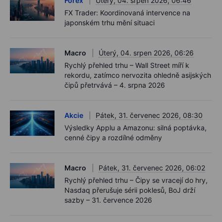
Forex
Úterý, 04. srpen 2026, 06:46
FX Trader: Koordinovaná intervence na
japonském trhu mění situaci
Macro
Úterý, 04. srpen 2026, 06:26
Rychlý přehled trhu – Wall Street míří k
rekordu, zatímco nervozita ohledně asijských
čipů přetrvává – 4. srpna 2026
Akcie
Pátek, 31. červenec 2026, 08:30
Výsledky Applu a Amazonu: silná poptávka,
cenné čipy a rozdílné odměny
Macro
Pátek, 31. červenec 2026, 06:02
Rychlý přehled trhu – Čipy se vracejí do hry,
Nasdaq přerušuje sérii poklesů, BoJ drží
sazby – 31. července 2026