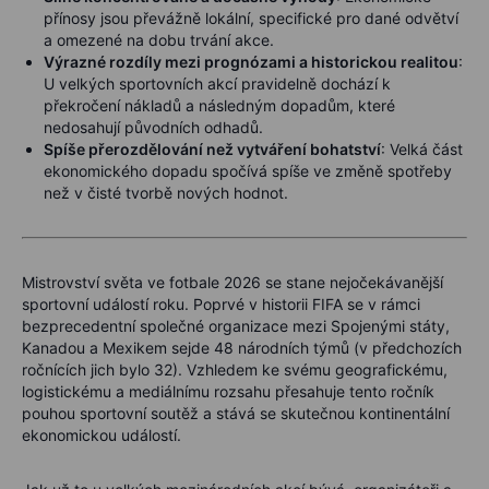
přínosy jsou převážně lokální, specifické pro dané odvětví
a omezené na dobu trvání akce.
Výrazné rozdíly mezi prognózami a historickou realitou
:
U velkých sportovních akcí pravidelně dochází k
překročení nákladů a následným dopadům, které
nedosahují původních odhadů.
Spíše přerozdělování než vytváření bohatství
: Velká část
ekonomického dopadu spočívá spíše ve změně spotřeby
než v čisté tvorbě nových hodnot.
Mistrovství světa ve fotbale 2026 se stane nejočekávanější
sportovní událostí roku. Poprvé v historii FIFA se v rámci
bezprecedentní společné organizace mezi Spojenými státy,
Kanadou a Mexikem sejde 48 národních týmů (v předchozích
ročnících jich bylo 32). Vzhledem ke svému geografickému,
logistickému a mediálnímu rozsahu přesahuje tento ročník
pouhou sportovní soutěž a stává se skutečnou kontinentální
ekonomickou událostí.