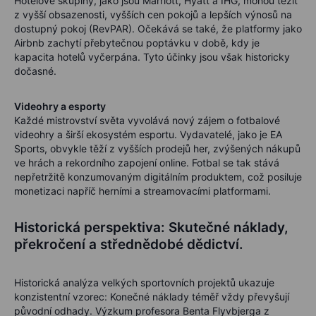
Hotelové skupiny, jako jsou Marriott, Hyatt a IHG, mohou těžit
z vyšší obsazenosti, vyšších cen pokojů a lepších výnosů na
dostupný pokoj (RevPAR). Očekává se také, že platformy jako
Airbnb zachytí přebytečnou poptávku v době, kdy je
kapacita hotelů vyčerpána. Tyto účinky jsou však historicky
dočasné.
Videohry a esporty
Každé mistrovství světa vyvolává nový zájem o fotbalové
videohry a širší ekosystém esportu. Vydavatelé, jako je EA
Sports, obvykle těží z vyšších prodejů her, zvýšených nákupů
ve hrách a rekordního zapojení online. Fotbal se tak stává
nepřetržitě konzumovaným digitálním produktem, což posiluje
monetizaci napříč herními a streamovacími platformami.
Historická perspektiva: Skutečné náklady,
překročení a střednědobé dědictví.
Historická analýza velkých sportovních projektů ukazuje
konzistentní vzorec: Konečné náklady téměř vždy převyšují
původní odhady. Výzkum profesora Benta Flyvbjerga z