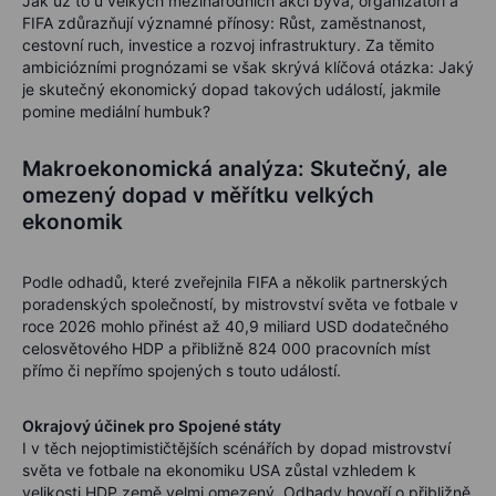
Jak už to u velkých mezinárodních akcí bývá, organizátoři a
FIFA zdůrazňují významné přínosy: Růst, zaměstnanost,
cestovní ruch, investice a rozvoj infrastruktury. Za těmito
ambiciózními prognózami se však skrývá klíčová otázka: Jaký
je skutečný ekonomický dopad takových událostí, jakmile
pomine mediální humbuk?
Makroekonomická analýza: Skutečný, ale
omezený dopad v měřítku velkých
ekonomik
Podle odhadů, které zveřejnila FIFA a několik partnerských
poradenských společností, by mistrovství světa ve fotbale v
roce 2026 mohlo přinést až 40,9 miliard USD dodatečného
celosvětového HDP a přibližně 824 000 pracovních míst
přímo či nepřímo spojených s touto událostí.
Okrajový účinek pro Spojené státy
I v těch nejoptimističtějších scénářích by dopad mistrovství
světa ve fotbale na ekonomiku USA zůstal vzhledem k
velikosti HDP země velmi omezený. Odhady hovoří o přibližně