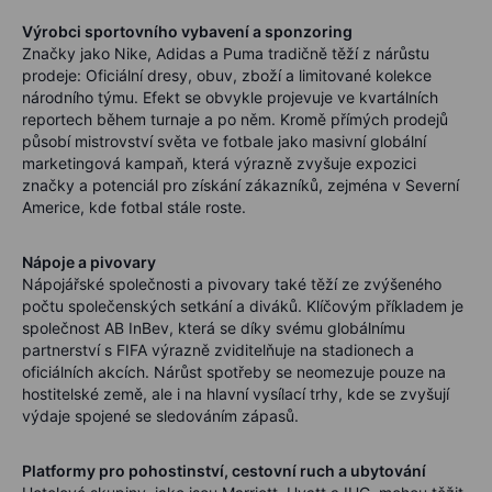
Výrobci sportovního vybavení a sponzoring
Značky jako Nike, Adidas a Puma tradičně těží z nárůstu
prodeje: Oficiální dresy, obuv, zboží a limitované kolekce
národního týmu. Efekt se obvykle projevuje ve kvartálních
reportech během turnaje a po něm. Kromě přímých prodejů
působí mistrovství světa ve fotbale jako masivní globální
marketingová kampaň, která výrazně zvyšuje expozici
značky a potenciál pro získání zákazníků, zejména v Severní
Americe, kde fotbal stále roste.
Nápoje a pivovary
Nápojářské společnosti a pivovary také těží ze zvýšeného
počtu společenských setkání a diváků. Klíčovým příkladem je
společnost AB InBev, která se díky svému globálnímu
partnerství s FIFA výrazně zviditelňuje na stadionech a
oficiálních akcích. Nárůst spotřeby se neomezuje pouze na
hostitelské země, ale i na hlavní vysílací trhy, kde se zvyšují
výdaje spojené se sledováním zápasů.
Platformy pro pohostinství, cestovní ruch a ubytování