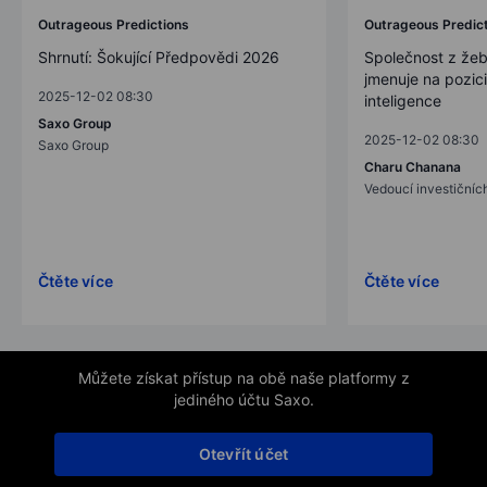
Outrageous Predictions
Outrageous Predic
Shrnutí: Šokující Předpovědi 2026
Společnost z žeb
jmenuje na pozic
2025-12-02 08:30
inteligence
Saxo Group
2025-12-02 08:30
Saxo Group
Charu Chanana
Vedoucí investičních
Čtěte více
Čtěte více
Můžete získat přístup na obě naše platformy z
jediného účtu Saxo.
Otevřít účet