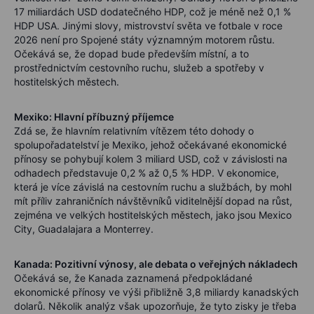
17 miliardách USD dodatečného HDP, což je méně než 0,1 %
HDP USA. Jinými slovy, mistrovství světa ve fotbale v roce
2026 není pro Spojené státy významným motorem růstu.
Očekává se, že dopad bude především místní, a to
prostřednictvím cestovního ruchu, služeb a spotřeby v
hostitelských městech.
Mexiko: Hlavní příbuzný příjemce
Zdá se, že hlavním relativním vítězem této dohody o
spolupořadatelství je Mexiko, jehož očekávané ekonomické
přínosy se pohybují kolem 3 miliard USD, což v závislosti na
odhadech představuje 0,2 % až 0,5 % HDP. V ekonomice,
která je více závislá na cestovním ruchu a službách, by mohl
mít příliv zahraničních návštěvníků viditelnější dopad na růst,
zejména ve velkých hostitelských městech, jako jsou Mexico
City, Guadalajara a Monterrey.
Kanada: Pozitivní výnosy, ale debata o veřejných nákladech
Očekává se, že Kanada zaznamená předpokládané
ekonomické přínosy ve výši přibližně 3,8 miliardy kanadských
dolarů. Několik analýz však upozorňuje, že tyto zisky je třeba