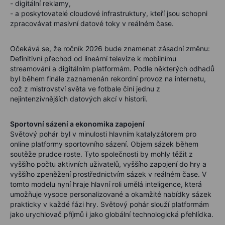
- digitální reklamy,
- a poskytovatelé cloudové infrastruktury, kteří jsou schopni
zpracovávat masivní datové toky v reálném čase.
Očekává se, že ročník 2026 bude znamenat zásadní změnu:
Definitivní přechod od lineární televize k mobilnímu
streamování a digitálním platformám. Podle některých odhadů
byl během finále zaznamenán rekordní provoz na internetu,
což z mistrovství světa ve fotbale činí jednu z
nejintenzivnějších datových akcí v historii.
Sportovní sázení a ekonomika zapojení
Světový pohár byl v minulosti hlavním katalyzátorem pro
online platformy sportovního sázení. Objem sázek během
soutěže prudce roste. Tyto společnosti by mohly těžit z
vyššího počtu aktivních uživatelů, vyššího zapojení do hry a
vyššího zpeněžení prostřednictvím sázek v reálném čase. V
tomto modelu nyní hraje hlavní roli umělá inteligence, která
umožňuje vysoce personalizované a okamžité nabídky sázek
prakticky v každé fázi hry. Světový pohár slouží platformám
jako urychlovač příjmů i jako globální technologická přehlídka.