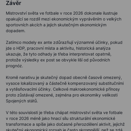
Závěr
Mistrovství světa ve fotbale v roce 2026 dokonale ilustruje
opakující se rozdíl mezi ekonomickým vyprávěním o velkých
sportovních akcích a jejich skutečným ekonomickým
dopadem.
Zatímco modely ex ante zdůrazňují významné účinky, pokud
jde o HDP, pracovní místa a aktivitu, historická analýza
ukazuje, že tyto odhady je třeba interpretovat opatrně,
protože výsledky ex post se obvykle liší od původních
prognóz.
Kromě narativu je skutečný dopad obecně časově omezený,
vysoce lokalizovaný a částečně kompenzovaný substitučními
a vytěsňovacími účinky. Celkové makroekonomické přínosy
proto zůstávají omezené, zejména pro ekonomiky velikosti
Spojených států.
V této souvislosti je třeba chápat mistrovství světa ve fotbale
v roce 2026 méně jako hnací sílu strukturální ekonomické
transformace a spíše jako dočasné přerozdělení aktivit, jejichž
skutečný ekonomický rozsah je často skromnější, než se zdá