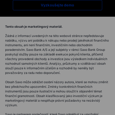
Vyzkoušejte demo
Tento obsah je marketingový materiál.
Žádná z informací uvedených na této webové stránce nepředstavuje
nabídku, výzvu ani pobídku k nákupu nebo prodeji jakéhokoli finančního
instrumentu, ani není finančním, investičním nebo obchodním
poradenstvím. Saxo Bank A/S a její subjekty v rámci Saxo Bank Group
poskytují služby pouze na základě exekuce pokynů klienta, přičemž
všechny provedené obchody a investice jsou výsledkem individuálních
rozhodnutí samotných klientů. Analýzy, průzkumy a vzdělávací obsah
slouží pouze k informačním účelům a rozhodně by neměly být
považovány za radu nebo doporučení.
Obsah Saxo může odrážet osobní názory autora, které se mohou změnit
bez předchozího upozornění. Zmínky konkrétních finančních
instrumentů jsou pouze ilustrační a mohou sloužit k objasnění témat
finanční gramotnosti. Obsah klasifikovaný jako investiční výzkum je
marketingový materiál a nesplňuje právní požadavky na nezávislý
výzkum.
Saxo je partnerem společností, které Saxo odměňují za umožnění