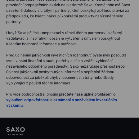
provádění propagačních aktivit na platformě Saxo. Kromě toho má Saxo
uzavřené dohody s určitými partnery, kteří poskytují zpětnou provizi za
předpokladu, že klienti nakoupí konkrétní produkty nabízené těmito
partnery.
I když Saxo přijímá kompenzaci v rámci těchto partnerství, veškerý
vzdělávací a inspirativní obsah je vytvářen s úmyslem poskytnout
klientům hodnotné informace a možnosti.
Před učiněním jakýchkoli investičních rozhodnutí byste měli posoudit
svou vlastní finanční situaci, potřeby a cíle a zvážit vyhledání
nezávislého odborného poradenství. Saxo nezaručuje přesnost nebo
úplnost jakýchkoli poskytnutých informací a nepřebírá žádnou
odpovědnost za jakékoli chyby, opomenutí, ztráty nebo škody
vyplývající z použití těchto informací.
Pro více podrobností si prosím přečtěte naše úplné prohlášení o
vyloučení odpovědnosti
a
oznámení o nezávislém investičním
výzkumu
.