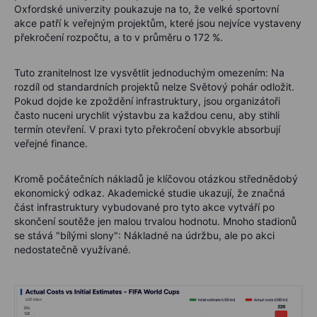
Oxfordské univerzity poukazuje na to, že velké sportovní
akce patří k veřejným projektům, které jsou nejvíce vystaveny
překročení rozpočtu, a to v průměru o 172 %.
Tuto zranitelnost lze vysvětlit jednoduchým omezením: Na
rozdíl od standardních projektů nelze Světový pohár odložit.
Pokud dojde ke zpoždění infrastruktury, jsou organizátoři
často nuceni urychlit výstavbu za každou cenu, aby stihli
termín otevření. V praxi tyto překročení obvykle absorbují
veřejné finance.
Kromě počátečních nákladů je klíčovou otázkou střednědobý
ekonomický odkaz. Akademické studie ukazují, že značná
část infrastruktury vybudované pro tyto akce vytváří po
skončení soutěže jen malou trvalou hodnotu. Mnoho stadionů
se stává "bílými slony": Nákladné na údržbu, ale po akci
nedostatečně využívané.