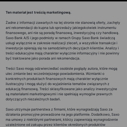
Ten materiał jest treścią marketingową.
Żadne z informacji zawartych na tej stronie nie stanowią oferty, zachęty
ani rekomendacji do kupna lub sprzedaży jakiegokolwiek instrumentu
finansowego, ani nie są poradą finansową, inwestycyjną czy handlową.
Saxo Bank A/S i jego podmioty w ramach Grupy Saxo Bank świadczą
usługi wyłącznie w zakresie realizacji zleceń, a wszystkie transakcje i
inwestycje opierają się na samodzielnych decyzjach klientów. Analizy i
treści edukacyjne mają charakter wyłącznie informacyjny i nie powinny
być traktowane jako porada ani rekomendacja.
Treści Saxo mogą odzwierciedlać osobiste poglądy autora, które mogą
ulec zmianie bez wcześniejszego powiadomienia. Wzmianki o
konkretnych produktach finansowych mają charakter wyłącznie
ilustracyjny i mogą służyć do wyjaśnienia tematów związanych z
edukacją finansową. Treści sklasyfikowane jako analizy inwestycyjne
są materiałami marketingowymi i nie spełniają wymogów prawnych
dotyczących niezależnych badań.
Saxo utrzymuje partnerstwa z firmami, które wynagradzają Saxo za
działania promocyjne prowadzone na jego platformie. Dodatkowo, Saxo
ma umowy z niektórymi partnerami, którzy zapewniają wynagrodzenie
uzależnione od zakupu przez klientów określonych produktów