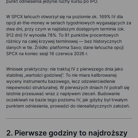
punkt odniesienia jedynie ruchy kursu po IPO.
W SPCX łańcuch otworzył się na poziomie ok. 169% IV dla
opcji at-the-money w seriach tygodniowych wygasających za
dwa dni, przy czym w najdalszym dostępnym terminie (ok.
912 dni) IV wynosiła 78%. To 91 punktów procentowych
różnicy na całej krzywej terminowej — bez historycznych
danych w tle. Źródło: platforma Saxo; dane łańcucha opcji
SPCX na koniec sesji 16 czerwca 2026 r.
Wniosek praktyczny: nie traktuj IV z pierwszego dnia jako
stabilnej „wartości godziwej”. To nie miara kalibrowanej
wyceny instrumentu bazowego, lecz odzwierciedlenie
niepewności strukturalnej. W pierwszych dniach IV potrafi się
istotnie przesuwać wraz z napływem zleceń. Budowanie
oczekiwań na bazie tego poziomu IV, jak gdyby był trwałym
punktem odniesienia, prowadzi do nierealistycznych założeń.
2.
Pierwsze godziny to najdroższy