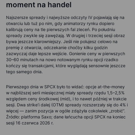
moment na handel
Najszersze spready i najwyższe odczyty IV pojawiają się na
otwarciu lub tuż po nim, gdy animatorzy rynku dopiero
kalibrują ceny na tle pierwszych fal zleceń. Po południu
spready zwykle się zawężają. W drugiej i trzeciej sesji obraz
bywa jeszcze klarowniejszy. Jeśli nie polujesz celowo na
premię z otwarcia, odczekanie choćby kilku godzin
zazwyczaj daje lepsze wejście. Gonienie ceny w pierwszych
30–60 minutach na nowo notowanym rynku opcji rzadko
kończy się transakcjami, które wyglądają sensownie jeszcze
tego samego dnia.
Pierwszego dnia w SPCX było to widać: opcje at-the-money
w najbliższej serii miesięcznej miały spready rzędu 1,5–2,5%
względem ceny środkowej (mid), i to nawet później w trakcie
sesji. Dwa strike’i dalej (OTM) spready rozszerzały się do 4% i
więcej — zanim pozycja w ogóle zdążyła cokolwiek „zrobić”.
Źródło: platforma Saxo; dane łańcucha opcji SPCX na koniec
sesji 16 czerwca 2026 r.