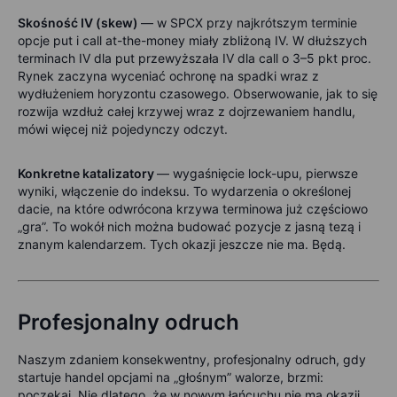
Skośność IV (skew)
— w SPCX przy najkrótszym terminie
opcje put i call at-the-money miały zbliżoną IV. W dłuższych
terminach IV dla put przewyższała IV dla call o 3–5 pkt proc.
Rynek zaczyna wyceniać ochronę na spadki wraz z
wydłużeniem horyzontu czasowego. Obserwowanie, jak to się
rozwija wzdłuż całej krzywej wraz z dojrzewaniem handlu,
mówi więcej niż pojedynczy odczyt.
Konkretne katalizatory
— wygaśnięcie lock-upu, pierwsze
wyniki, włączenie do indeksu. To wydarzenia o określonej
dacie, na które odwrócona krzywa terminowa już częściowo
„gra”. To wokół nich można budować pozycje z jasną tezą i
znanym kalendarzem. Tych okazji jeszcze nie ma. Będą.
Profesjonalny odruch
Naszym zdaniem konsekwentny, profesjonalny odruch, gdy
startuje handel opcjami na „głośnym” walorze, brzmi:
poczekaj. Nie dlatego, że w nowym łańcuchu nie ma okazji,