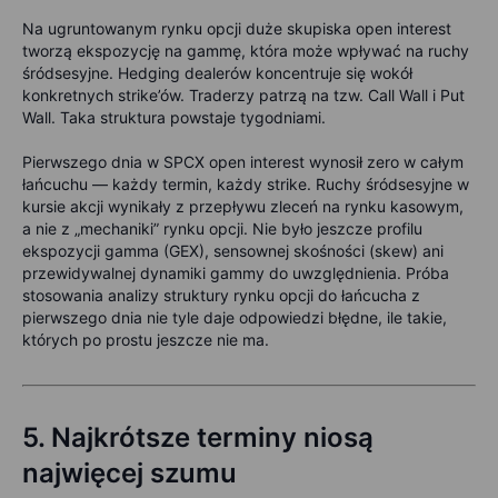
Na ugruntowanym rynku opcji duże skupiska open interest
tworzą ekspozycję na gammę, która może wpływać na ruchy
śródsesyjne. Hedging dealerów koncentruje się wokół
konkretnych strike’ów. Traderzy patrzą na tzw. Call Wall i Put
Wall. Taka struktura powstaje tygodniami.
Pierwszego dnia w SPCX open interest wynosił zero w całym
łańcuchu — każdy termin, każdy strike. Ruchy śródsesyjne w
kursie akcji wynikały z przepływu zleceń na rynku kasowym,
a nie z „mechaniki” rynku opcji. Nie było jeszcze profilu
ekspozycji gamma (GEX), sensownej skośności (skew) ani
przewidywalnej dynamiki gammy do uwzględnienia. Próba
stosowania analizy struktury rynku opcji do łańcucha z
pierwszego dnia nie tyle daje odpowiedzi błędne, ile takie,
których po prostu jeszcze nie ma.
5.
Najkrótsze terminy niosą
najwięcej szumu