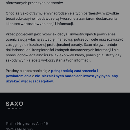
oferowanych przez tych partnerów.
Chociaż Saxo otrzymuje wynagrodzenie z tych partnerstw, wszystkie
treści edukacyjne i badawcze są tworzone z zamiarem dostarczenia
klientom wartościowych opcji i informacji.
Przed podjęciem jakichkolwiek decyzji inwestycyjnych powinieneś
ocenić swoją własną sytuację finansową, potrzeby i cele oraz rozważyć
zasięgnięcie niezależnej profesjonalnej porady. Saxo nie gwarantuje
dokładności ani kompletności żadnych dostarczonych informacji i nie
ponosi odpowiedzialności za jakiekolwiek błędy, pominięcia, straty czy
szkody wynikające z wykorzystania tych informacji.
Prosimy o zapoznanie się z
pełną treścią zastrzeżenia i
powiadomienia
o
nie-niezależnych badaniach inwestycyjnych, aby
uzyskać więcej szczegółów
.
Philip Heymans Alle 15
2900 Hellerup