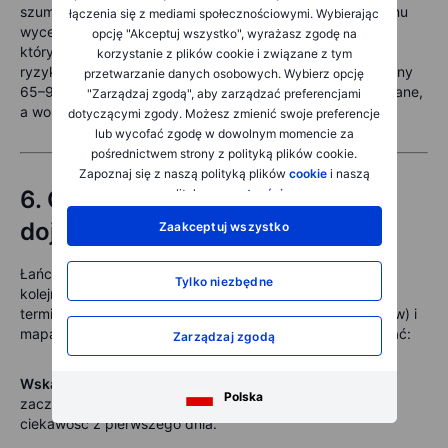
szum, dopóki łańcuch nie wykształci stabilniejszego reżimu
łączenia się z mediami społecznościowymi. Wybierając
wycen. Średni horyzont terminowy to zwykle miejsce, w
opcję "Akceptuj wszystko", wyrażasz zgodę na
którym traderzy systematyczni znajdują lepszą relację
korzystanie z plików cookie i związane z tym
ryzyko/zwrot — ale pierwszego dnia w SPCX nawet terminy
przetwarzanie danych osobowych. Wybierz opcję
65–93 dni (sierpień i wrzesień) były w dużej mierze pomijane,
"Zarządzaj zgodą", aby zarządzać preferencjami
a wolumen był rozproszony i niewielki na kilku strike’ach.
dotyczącymi zgody. Możesz zmienić swoje preferencje
lub wycofać zgodę w dowolnym momencie za
pośrednictwem strony z polityką plików cookie.
Zapoznaj się z naszą polityką plików
cookie
i naszą
6.
Co monitorować, gdy łańcuch
polityką
prywatności
.
dojrzewa
Zaakceptuj wszystko
Łańcuch będzie się rozwijał. Open interest urośnie. W
Tylko niezbędne
kolejnych tygodniach wykształci się pełniejsza krzywa
terminowa, profil skośności zmienności implikowanej (skew) i
mapa ekspozycji gamma. Na te narzędzia warto poczekać:
Zarządzaj zgodą
Wskaźnik put/call
— nabiera sensu, gdy open interest
Polska
zaczyna odzwierciedlać realne pozycjonowanie, a nie
ciekawość z pierwszego dnia.