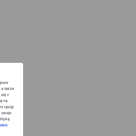
epsze
, a także
 się z
dę na
rz opcję
ć swoje
lityką
ości
.