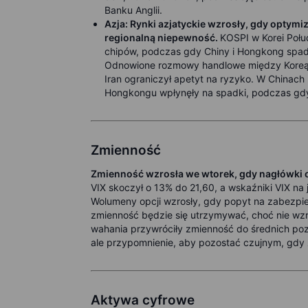
Banku Anglii.
Azja: Rynki azjatyckie wzrosły, gdy opty
regionalną niepewność.
KOSPI w Korei Połud
chipów, podczas gdy Chiny i Hongkong spadły
Odnowione rozmowy handlowe między Koreą a 
Iran ograniczył apetyt na ryzyko. W Chinach 
Hongkongu wpłynęły na spadki, podczas gdy r
Zmienność
Zmienność wzrosła we wtorek, gdy nagłówki o
VIX skoczył o 13% do 21,60, a wskaźniki VIX na 
Wolumeny opcji wzrosły, gdy popyt na zabezpiec
zmienność będzie się utrzymywać, choć nie wzr
wahania przywróciły zmienność do średnich pozio
ale przypomnienie, aby pozostać czujnym, gdy z
Aktywa cyfrowe