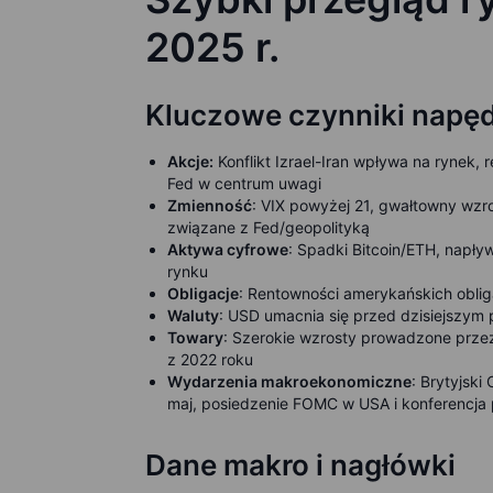
2025 r.
Kluczowe czynniki napęd
Akcje:
Konflikt Izrael-Iran wpływa na rynek,
Fed w centrum uwagi
Zmienność
: VIX powyżej 21, gwałtowny wz
związane z Fed/geopolityką
Aktywa cyfrowe
: Spadki Bitcoin/ETH, napły
rynku
Obligacje
: Rentowności amerykańskich oblig
Waluty
: USD umacnia się przed dzisiejszym
Towary
: Szerokie wzrosty prowadzone przez
z 2022 roku
Wydarzenia makroekonomiczne
: Brytyjsk
maj, posiedzenie FOMC w USA i konferencja
Dane makro i nagłówki