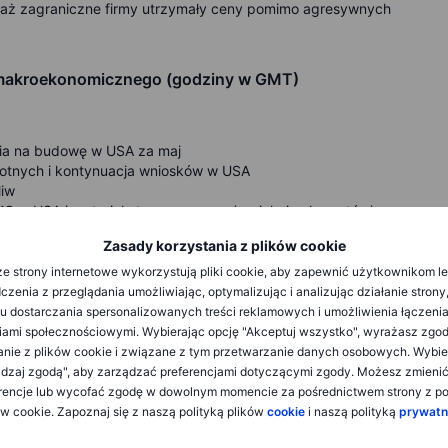
eważ zagraniczne firmy utrzymały ceny pomimo agresywnych
a makroekonomicznego (godziny w GMT)
ia na budowę w USA za maj
botnych i kontynuacja wniosków w USA
liw
C w USA i materiały towarzyszące (projekcje ekspertów)
 Fed Powella
Zasady korzystania z plików cookie
 Juneteenth
e strony internetowe wykorzystują pliki cookie, aby zapewnić użytkownikom l
zenia z przeglądania umożliwiając, optymalizując i analizując działanie strony
u dostarczania spersonalizowanych treści reklamowych i umożliwienia łączenia
ami społecznościowymi. Wybierając opcję "Akceptuj wszystko", wyrażasz zgo
anie z plików cookie i związane z tym przetwarzanie danych osobowych. Wybie
ts
dzaj zgodą", aby zarządzać preferencjami dotyczącymi zgody. Możesz zmieni
rencje lub wycofać zgodę w dowolnym momencie za pośrednictwem strony z po
ndowe można znaleźć w kalendarzu Saxo na stronie
.
ów cookie. Zapoznaj się z naszą polityką plików
cookie
i naszą polityką
prywatn