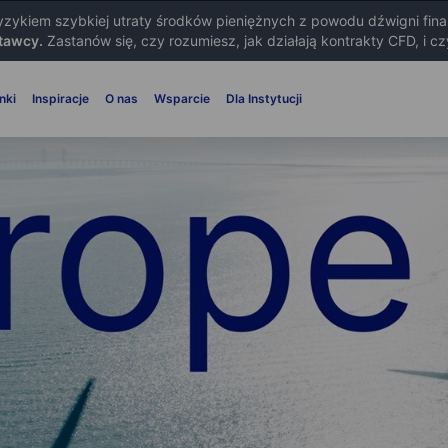
ryzykiem szybkiej utraty środków pieniężnych z powodu dźwigni fin
tawcy.
Zastanów się, czy rozumiesz, jak działają kontrakty CFD, i c
nki
Inspiracje
O nas
Wsparcie
Dla Instytucji