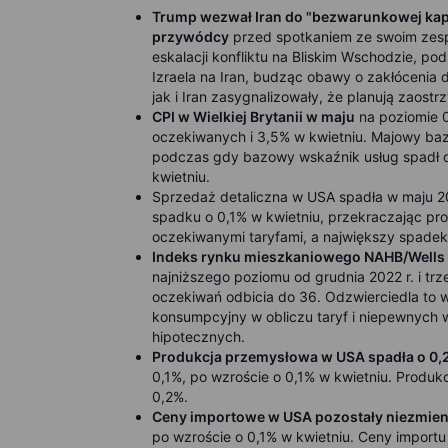
Trump wezwał Iran do "bezwarunkowej kapi
przywódcy
przed spotkaniem ze swoim zes
eskalacji konfliktu na Bliskim Wschodzie, p
Izraela na Iran, budząc obawy o zakłócenia 
jak i Iran zasygnalizowały, że planują zaostrz
CPI w Wielkiej Brytanii w maju
na poziomie 0
oczekiwanych i 3,5% w kwietniu. Majowy bazo
podczas gdy bazowy wskaźnik usług spadł do
kwietniu.
Sprzedaż detaliczna w USA spadła w maju 2
spadku o 0,1% w kwietniu, przekraczając pr
oczekiwanymi taryfami, a największy spadek
Indeks rynku mieszkaniowego NAHB/Wells F
najniższego poziomu od grudnia 2022 r. i tr
oczekiwań odbicia do 36. Odzwierciedla to 
konsumpcyjny w obliczu taryf i niepewnych
hipotecznych.
Produkcja przemysłowa w USA spadła o 0,2
0,1%, po wzroście o 0,1% w kwietniu. Produ
0,2%.
Ceny importowe w USA pozostały niezmien
po wzroście o 0,1% w kwietniu. Ceny importu