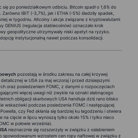
 się po poniedziałkowym odbiciu. Bitcoin spadł o 1,6% do
. Zarówno IBIT (-3,7%), jak i ETHA (-5%) śledziły spadek,
iej w tygodniu. Altcoiny i akcje związane z kryptowalutami
wy GENIUS (regulacja stablecoinów) oznaczało krok
wy geopolityczne utrzymywały niski apetyt na ryzyko.
dopcję instytucjonalną nawet podczas konsolidacji.
rbowych
pozostają w środku zakresu na całej krzywej
detalicznej w USA za maj wczoraj i przed dzisiejszymi
nych oraz posiedzeniem FOMC, z danymi o rozpoczęciach
gającymi więcej uwagi niż zwykle na oznaki słabnącego
tnich obligacji skarbowych USA handluje dziś rano blisko
ie wskazówki podczas posiedzenia FOMC i następującej
wella, czy Fed skłania się bardziej ku łagodzeniu i otwiera
e na cięcie w lipcu wynoszą tylko około 15% i tylko nieco
FOMC w połowie września).
 USA
nieznacznie się rozszerzyły w związku z osłabieniem
o spowodowanym wzrostem cen ropy naftowej w związku z