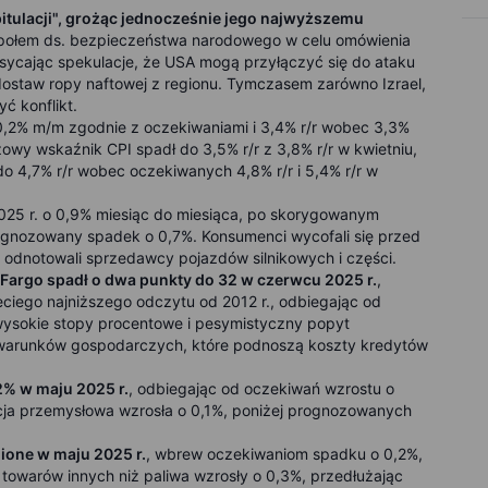
tulacji", grożąc jednocześnie jego najwyższemu
połem ds. bezpieczeństwa narodowego w celu omówienia
odsycając spekulacje, że USA mogą przyłączyć się do ataku
dostaw ropy naftowej z regionu. Tymczasem zarówno Izrael,
yć konflikt.
,2% m/m zgodnie z oczekiwaniami i 3,4% r/r wobec 3,3%
wy wskaźnik CPI spadł do 3,5% r/r z 3,8% r/r w kwietniu,
 4,7% r/r wobec oczekiwanych 4,8% r/r i 5,4% r/r w
025 r. o 0,9% miesiąc do miesiąca, po skorygowanym
ognozowany spadek o 0,7%. Konsumenci wycofali się przed
 odnotowali sprzedawcy pojazdów silnikowych i części.
argo spadł o dwa punkty do 32 w czerwcu 2025 r.
,
zeciego najniższego odczytu od 2012 r., odbiegając od
wysokie stopy procentowe i pesymistyczny popyt
 warunków gospodarczych, które podnoszą koszty kredytów
% w maju 2025 r.
, odbiegając od oczekiwań wzrostu o
kcja przemysłowa wzrosła o 0,1%, poniżej prognozowanych
ione w maju 2025 r.
, wbrew oczekiwaniom spadku o 0,2%,
 towarów innych niż paliwa wzrosły o 0,3%, przedłużając