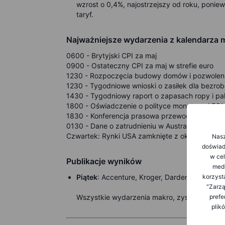
wzrost o 0,4%, najostrzejszy od roku, poni
taryf.
Najważniejsze wydarzenia z kalendarz
0600 - Brytyjski CPI za maj
0900 - Ostateczny CPI za maj w strefie euro
1230 - Rozpoczęcia budowy domów i pozwolen
1230 - Tygodniowe wnioski o zasiłek dla bezro
1430 - Tygodniowy raport o zapasach ropy i pa
1800 - Oświadczenie o polityce monetarnej FOM
1830 - Konferencja prasowa przewodniczącego
0130 - Dane o zatrudnieniu w Australii za maj
Czwartek: Rynki USA zamknięte z okazji święta
Nasz
doświadc
w cel
Publikacje wyników
medi
korzyst
Piątek
: Accenture, Kroger, Darden Restauran
"Zarzą
prefe
Wszystkie wydarzenia makro, zysk i dywide
plik