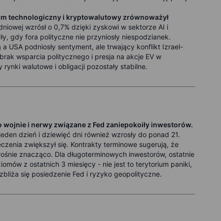
mizm technologiczny i kryptowalutowy zrównoważył
niowej wzrósł o 0,7% dzięki zyskowi w sektorze AI i
, gdy fora polityczne nie przyniosły niespodzianek.
USA podniosły sentyment, ale trwający konflikt Izrael-
brak wsparcia politycznego i presja na akcje EV w
ynki walutowe i obligacji pozostały stabilne.
 wojnie i nerwy związane z Fed zaniepokoiły inwestorów.
jeden dzień i dziewięć dni również wzrosły do ponad 21.
zenia zwiększył się. Kontrakty terminowe sugerują, że
ośnie znacząco. Dla długoterminowych inwestorów, ostatnie
mów z ostatnich 3 miesięcy - nie jest to terytorium paniki,
bliża się posiedzenie Fed i ryzyko geopolityczne.