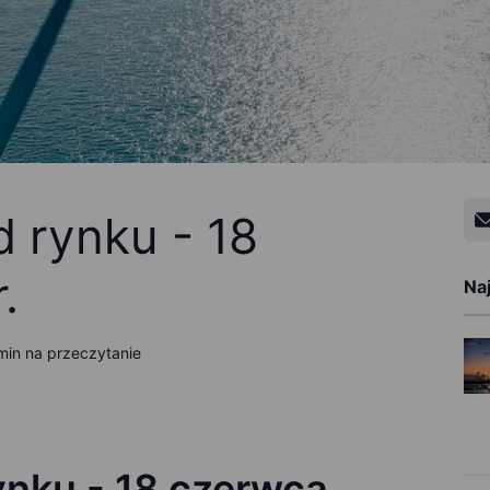
d rynku - 18
.
Na
min na przeczytanie
ynku - 18 czerwca