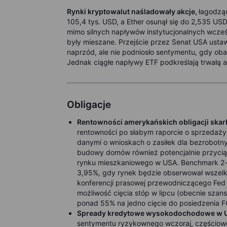
Rynki kryptowalut naśladowały akcje,
łagodząc
105,4 tys. USD, a Ether osunął się do 2,535 USD
mimo silnych napływów instytucjonalnych wcześn
były mieszane. Przejście przez Senat USA usta
naprzód, ale nie podniosło sentymentu, gdy oba
Jednak ciągłe napływy ETF podkreślają trwałą a
Obligacje
Rentowności amerykańskich obligacji ska
rentowności po słabym raporcie o sprzedaży 
danymi o wnioskach o zasiłek dla bezrobot
budowy domów również potencjalnie przycią
rynku mieszkaniowego w USA. Benchmark 2-le
3,95%, gdy rynek będzie obserwował wszelk
konferencji prasowej przewodniczącego Fed Po
możliwość cięcia stóp w lipcu (obecnie szans
ponad 55% na jedno cięcie do posiedzenia 
Spready kredytowe wysokodochodowe w
sentymentu ryzykownego wczoraj, częściow