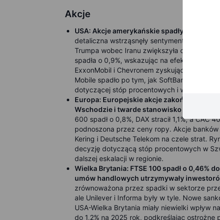
Akcje
USA: Akcje amerykańskie spadły we wtorek
detaliczna wstrząsnęły sentymentem. S&P 5
Trumpa wobec Iranu zwiększyła ostrożność 
spadła o 0,9%, wskazując na efekty taryf. Ak
ExxonMobil i Chevronem zyskującymi ponad 2%.
Mobile spadło po tym, jak SoftBank zmniejszy
dotyczącej stóp procentowych i wskazówkac
Europa: Europejskie akcje zakończyły wtor
Wschodzie i twarde stanowisko Trumpa wob
600 spadł o 0,8%, DAX stracił 1,1%, a CAC 4
podnoszona przez ceny ropy. Akcje banków i
Kering i Deutsche Telekom na czele strat. Rynk
decyzję dotyczącą stóp procentowych w Szw
dalszej eskalacji w regionie.
Wielka Brytania: FTSE 100 spadł o 0,46% do
umów handlowych utrzymywały inwestoró
zrównoważona przez spadki w sektorze prz
ale Unilever i Informa były w tyle. Nowe sank
USA-Wielka Brytania miały niewielki wpływ 
do 1,2% na 2025 rok, podkreślając ostrożne p