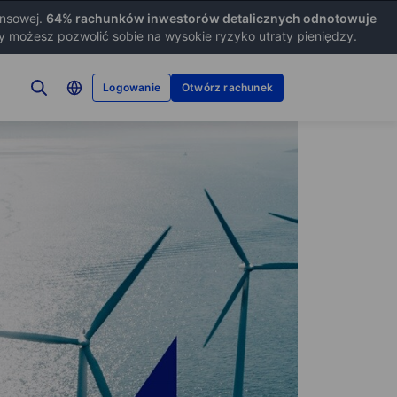
ansowej.
64
% rachunków inwestorów detalicznych odnotowuje
zy możesz pozwolić sobie na wysokie ryzyko utraty pieniędzy.
Logowanie
Otwórz rachunek