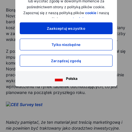
lub wycofać zgodę w dowolnym momencie za
pośrednictwem strony z polityką plików cookie.
Biorąc pod uwagę te dane, jasno widać, że Lars Rebien i
Zapoznaj się z naszą polityką plików
cookie
i naszą
Novo Nordisk dążą do tego, aby Novo Nordisk stało się
polityką
prywatności
.
bardziej skoncentrowane na aspektach komercyjnych i
kosztowych. Chociaż liczne zwolnienia i ostatnie duże zmiany
Zaakceptuj wszystko
w zarządzie mogą wydawać się drastyczne, powyższe liczby
wskazują, że zmiany były potrzebne od dłuższego czasu.
Tylko niezbędne
Z pozytywnego punktu widzenia, spadający kurs akcji stał się
impulsem do działania w kwestii kosztów i strategii
Zarządzaj zgodą
komercyjnej. Może to oznaczać, że w przyszłości Novo
Nordisk będzie w stanie zwiększyć swoje przychody na
pracownika bardziej niż Eli Lilly. Ponadto, firma może idealnie
Polska
wykorzystać potencjalną przewagę „first mover” przy
wprowadzeniu na rynek tabletek odchudzających, co jest
planowane na początek przyszłego roku.
Należy pamiętać, że ten materiał jest treścią marketingową i
nie powinien być traktowany jako doradztwo inwestycyjne.