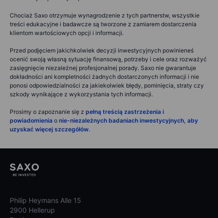
Chociaż Saxo otrzymuje wynagrodzenie z tych partnerstw, wszystkie
treści edukacyjne i badawcze są tworzone z zamiarem dostarczenia
klientom wartościowych opcji i informacji.
Przed podjęciem jakichkolwiek decyzji inwestycyjnych powinieneś
ocenić swoją własną sytuację finansową, potrzeby i cele oraz rozważyć
zasięgnięcie niezależnej profesjonalnej porady. Saxo nie gwarantuje
dokładności ani kompletności żadnych dostarczonych informacji i nie
ponosi odpowiedzialności za jakiekolwiek błędy, pominięcia, straty czy
szkody wynikające z wykorzystania tych informacji.
Prosimy o zapoznanie się z
pełną treścią zastrzeżenia i
powiadomienia
o
nie-niezależnych badaniach inwestycyjnych, aby
uzyskać więcej szczegółów
.
Philip Heymans Alle 15
2900 Hellerup