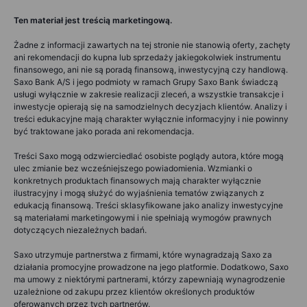
Ten materiał jest treścią marketingową.
Żadne z informacji zawartych na tej stronie nie stanowią oferty, zachęty
ani rekomendacji do kupna lub sprzedaży jakiegokolwiek instrumentu
finansowego, ani nie są poradą finansową, inwestycyjną czy handlową.
Saxo Bank A/S i jego podmioty w ramach Grupy Saxo Bank świadczą
usługi wyłącznie w zakresie realizacji zleceń, a wszystkie transakcje i
inwestycje opierają się na samodzielnych decyzjach klientów. Analizy i
treści edukacyjne mają charakter wyłącznie informacyjny i nie powinny
być traktowane jako porada ani rekomendacja.
Treści Saxo mogą odzwierciedlać osobiste poglądy autora, które mogą
ulec zmianie bez wcześniejszego powiadomienia. Wzmianki o
konkretnych produktach finansowych mają charakter wyłącznie
ilustracyjny i mogą służyć do wyjaśnienia tematów związanych z
edukacją finansową. Treści sklasyfikowane jako analizy inwestycyjne
są materiałami marketingowymi i nie spełniają wymogów prawnych
dotyczących niezależnych badań.
Saxo utrzymuje partnerstwa z firmami, które wynagradzają Saxo za
działania promocyjne prowadzone na jego platformie. Dodatkowo, Saxo
ma umowy z niektórymi partnerami, którzy zapewniają wynagrodzenie
uzależnione od zakupu przez klientów określonych produktów
oferowanych przez tych partnerów.