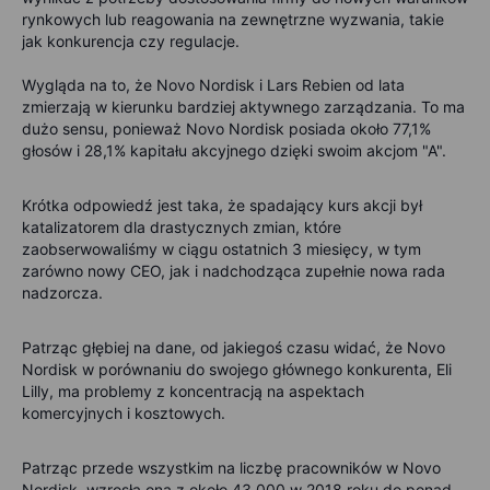
rynkowych lub reagowania na zewnętrzne wyzwania, takie
jak konkurencja czy regulacje.
Wygląda na to, że Novo Nordisk i Lars Rebien od lata
zmierzają w kierunku bardziej aktywnego zarządzania. To ma
dużo sensu, ponieważ Novo Nordisk posiada około 77,1%
głosów i 28,1% kapitału akcyjnego dzięki swoim akcjom "A".
Krótka odpowiedź jest taka, że spadający kurs akcji był
katalizatorem dla drastycznych zmian, które
zaobserwowaliśmy w ciągu ostatnich 3 miesięcy, w tym
zarówno nowy CEO, jak i nadchodząca zupełnie nowa rada
nadzorcza.
Patrząc głębiej na dane, od jakiegoś czasu widać, że Novo
Nordisk w porównaniu do swojego głównego konkurenta, Eli
Lilly, ma problemy z koncentracją na aspektach
komercyjnych i kosztowych.
Patrząc przede wszystkim na liczbę pracowników w Novo
Nordisk, wzrosła ona z około 43 000 w 2018 roku do ponad