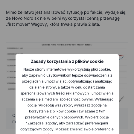
Mimo że łatwo jest analizować sytuację po fakcie, wydaje się,
że Novo Nordisk nie w pełni wykorzystał cenną przewagę
„first mover” Wegovy, która trwała prawie 2 lata.
Zasady korzystania z plików cookie
Nasze strony internetowe wykorzystują pliki cookie,
aby zapewnić użytkownikom lepsze doświadczenia z
przeglądania umożliwiając, optymalizując i analizując
działanie strony, a także w celu dostarczania
spersonalizowanych treści reklamowych i umożliwienia
łączenia się z mediami społecznościowymi. Wybierając
opcję "Akceptuj wszystko", wyrażasz zgodę na
korzystanie z plików cookie i związane z tym
Czy Novo Nordisk stracił swoją przewagę "first
przetwarzanie danych osobowych. Wybierz opcję
mover"? Źródło: Bloomberg, Saxo Bank
"Zarządzaj zgodą", aby zarządzać preferencjami
dotyczącymi zgody. Możesz zmienić swoje preferencje