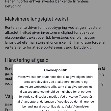
Her er, hvorfor enhver investor bør kende til rentens
betydning:
Maksimere langsigtet vækst
Renters rente driver formueopbygning ved at geninvestere
afkastet, hvilket giver investorer mulighed for at skabe
eksponentiel vækst over tid. Investorer, der planlægger
langsigtet eller har større økonomiske mål, kan drage fordel af
renters rente for at øge porteføljens værdi betydeligt.
Håndtering af gæld
Renters rente på lån, især ved hyppig rentetilskrivning, kan få
Cookiepolitik
gæld til at stige hurtigt. At forstå denne effekt kan hjælpe dig
Vores websteder bruger cookies til at give dig en bedre
med at prioritere tilbagebetaling af gæld med høj rente,
browseroplevelse ved at aktivere, optimere og
reducere økonomisk pres og frigøre ressourcer til investering.
analysere webstedets drift, samt til at give personligt
tilpasset annonceindhold og mulighed for at oprette
Valg af den rette investeringsstrategi
forbindelse til sociale medier. Ved at vælge "Acceptér
alle" accepterer du brugen af cookies og den tilhørende
Ikke alle investeringer er ens, når det drejer sig om rente.
behandling af personlige data. Vælg "Administrer
Produkter med simpel rente, såsom obligationer, giver