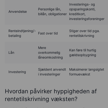
Investerings- og
Personlige lån,
opsparingskonti,
Anvendelse
billån,
obligationer
kreditkort,
investeringsforeninger
Renteindtjening/-
Stiger over tid pga.
Fast over tid
betaling
rentetilskrivning
Mere
Kan føre til hurtig
Lån
overkommelig
gældsopbygning
låneomkostning
Sjældent anvendt
Maksimerer langsigtet
Investering
i investeringer
formuevækst
Hvordan påvirker hyppigheden af
rentetilskrivning væksten?