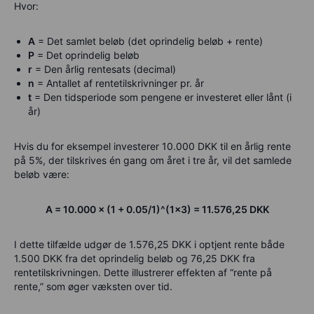
Hvor:
A
= Det samlet beløb (det oprindelig beløb + rente)
P
= Det oprindelig beløb
r
= Den årlig rentesats (decimal)
n
= Antallet af rentetilskrivninger pr. år
t
= Den tidsperiode som pengene er investeret eller lånt (i
år)
Hvis du for eksempel investerer 10.000 DKK til en årlig rente
på 5%, der tilskrives én gang om året i tre år, vil det samlede
beløb være:
A = 10.000 × (1 + 0.05/1)^(1×3) = 11.576,25 DKK
I dette tilfælde udgør de 1.576,25 DKK i optjent rente både
1.500 DKK fra det oprindelig beløb og 76,25 DKK fra
rentetilskrivningen. Dette illustrerer effekten af “rente på
rente,” som øger væksten over tid.