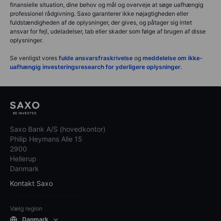
finansielle situation, dine behov og mål og overveje at søge uafhængig
professionel rådgivning. Saxo garanterer ikke nøjagtigheden eller
fuldstændigheden af de oplysninger, der gives, og påtager sig intet
ansvar for fejl, udeladelser, tab eller skader som følge af brugen af disse
oplysninger.
Se venligst vores
fulde ansvarsfraskrivelse
og
meddelelse om ikke-
uafhængig investeringsresearch for yderligere oplysninger
.
Saxo Bank A/S (hovedkontor)
Philip Heymans Alle 15
2900
Hellerup
Danmark
Kontakt Saxo
Vælg region
Danmark