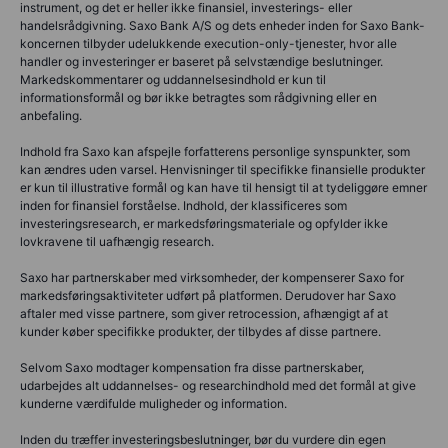
instrument, og det er heller ikke finansiel, investerings- eller
handelsrådgivning. Saxo Bank A/S og dets enheder inden for Saxo Bank-
koncernen tilbyder udelukkende execution-only-tjenester, hvor alle
handler og investeringer er baseret på selvstændige beslutninger.
Markedskommentarer og uddannelsesindhold er kun til
informationsformål og bør ikke betragtes som rådgivning eller en
anbefaling.
Indhold fra Saxo kan afspejle forfatterens personlige synspunkter, som
kan ændres uden varsel. Henvisninger til specifikke finansielle produkter
er kun til illustrative formål og kan have til hensigt til at tydeliggøre emner
inden for finansiel forståelse. Indhold, der klassificeres som
investeringsresearch, er markedsføringsmateriale og opfylder ikke
lovkravene til uafhængig research.
Saxo har partnerskaber med virksomheder, der kompenserer Saxo for
markedsføringsaktiviteter udført på platformen. Derudover har Saxo
aftaler med visse partnere, som giver retrocession, afhængigt af at
kunder køber specifikke produkter, der tilbydes af disse partnere.
Selvom Saxo modtager kompensation fra disse partnerskaber,
udarbejdes alt uddannelses- og researchindhold med det formål at give
kunderne værdifulde muligheder og information.
Inden du træffer investeringsbeslutninger, bør du vurdere din egen