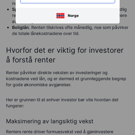
noe som raskt kan øke utestående saldo.
Sparekontoer
. Enkelte kontoer tilbyr daglig eller månedlig
rentetilskriving, noe som hjelper sparere med å maksimere
Norge
avkastningen.
Boliglån
. Renten tilskrives ofte månedlig, noe som påvirker
de totale lånekostnadene over tid.
Hvorfor det er viktig for investorer
å forstå renter
Renter påvirker direkte veksten av investeringer og
kostnadene ved lån, og er dermed et grunnleggende begrep
for gode økonomiske avgjørelser.
Her er grunnen til at enhver investor bør vite hvordan det
fungerer:
Maksimering av langsiktig vekst
Renters rente driver formuesvekst ved å gjeninvestere