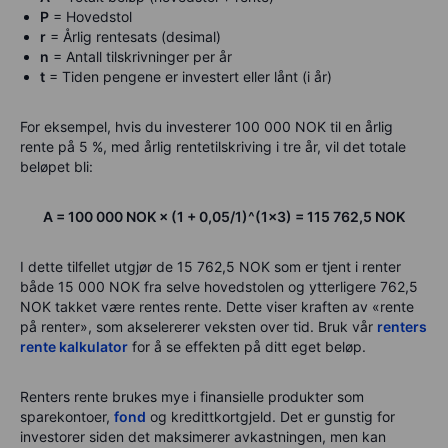
P
= Hovedstol
r
= Årlig rentesats (desimal)
n
= Antall tilskrivninger per år
t
= Tiden pengene er investert eller lånt (i år)
For eksempel, hvis du investerer 100 000 NOK til en årlig
rente på 5 %, med årlig rentetilskriving i tre år, vil det totale
beløpet bli:
A = 100 000 NOK × (1 + 0,05/1)^(1×3) = 115 762,5 NOK
I dette tilfellet utgjør de 15 762,5 NOK som er tjent i renter
både 15 000 NOK fra selve hovedstolen og ytterligere 762,5
NOK takket være rentes rente. Dette viser kraften av «rente
på renter», som akselererer veksten over tid. Bruk vår
renters
rente kalkulator
for å se effekten på ditt eget beløp.
Renters rente brukes mye i finansielle produkter som
sparekontoer,
fond
og kredittkortgjeld. Det er gunstig for
investorer siden det maksimerer avkastningen, men kan