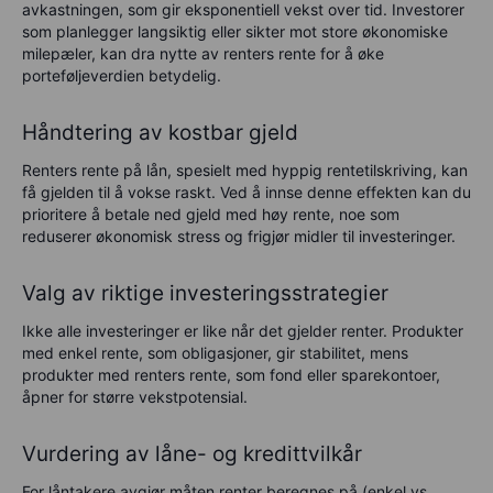
avkastningen, som gir eksponentiell vekst over tid. Investorer
som planlegger langsiktig eller sikter mot store økonomiske
milepæler, kan dra nytte av renters rente for å øke
porteføljeverdien betydelig.
Håndtering av kostbar gjeld
Renters rente på lån, spesielt med hyppig rentetilskriving, kan
få gjelden til å vokse raskt. Ved å innse denne effekten kan du
prioritere å betale ned gjeld med høy rente, noe som
reduserer økonomisk stress og frigjør midler til investeringer.
Valg av riktige investeringsstrategier
Ikke alle investeringer er like når det gjelder renter. Produkter
med enkel rente, som obligasjoner, gir stabilitet, mens
produkter med renters rente, som fond eller sparekontoer,
åpner for større vekstpotensial.
Vurdering av låne- og kredittvilkår
For låntakere avgjør måten renter beregnes på (enkel vs.