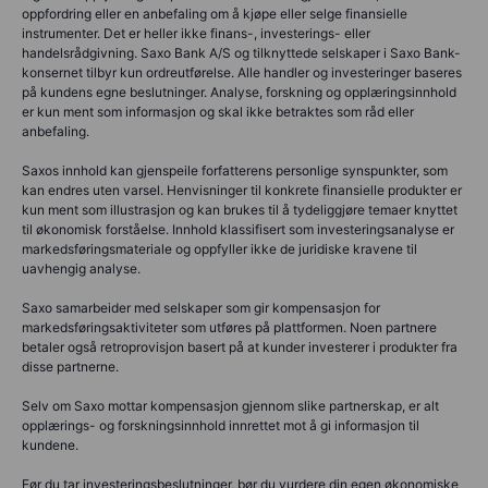
oppfordring eller en anbefaling om å kjøpe eller selge finansielle
instrumenter. Det er heller ikke finans-, investerings- eller
handelsrådgivning. Saxo Bank A/S og tilknyttede selskaper i Saxo Bank-
konsernet tilbyr kun ordreutførelse. Alle handler og investeringer baseres
på kundens egne beslutninger. Analyse, forskning og opplæringsinnhold
er kun ment som informasjon og skal ikke betraktes som råd eller
anbefaling.
Saxos innhold kan gjenspeile forfatterens personlige synspunkter, som
kan endres uten varsel. Henvisninger til konkrete finansielle produkter er
kun ment som illustrasjon og kan brukes til å tydeliggjøre temaer knyttet
til økonomisk forståelse. Innhold klassifisert som investeringsanalyse er
markedsføringsmateriale og oppfyller ikke de juridiske kravene til
uavhengig analyse.
Saxo samarbeider med selskaper som gir kompensasjon for
markedsføringsaktiviteter som utføres på plattformen. Noen partnere
betaler også retroprovisjon basert på at kunder investerer i produkter fra
disse partnerne.
Selv om Saxo mottar kompensasjon gjennom slike partnerskap, er alt
opplærings- og forskningsinnhold innrettet mot å gi informasjon til
kundene.
Før du tar investeringsbeslutninger, bør du vurdere din egen økonomiske