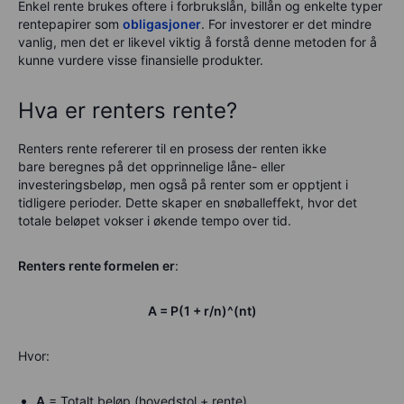
Enkel rente brukes oftere i forbrukslån, billån og enkelte typer
rentepapirer som
obligasjoner
. For investorer er det mindre
vanlig, men det er likevel viktig å forstå denne metoden for å
kunne vurdere visse finansielle produkter.
Hva er renters rente?
Renters rente refererer til en prosess der renten ikke
bare beregnes på det opprinnelige låne- eller
investeringsbeløp, men også på renter som er opptjent i
tidligere perioder. Dette skaper en snøballeffekt, hvor det
totale beløpet vokser i økende tempo over tid.
Renters rente formelen er
:
A = P(1 + r/n)^(nt)
Hvor:
A
= Totalt beløp (hovedstol + rente)