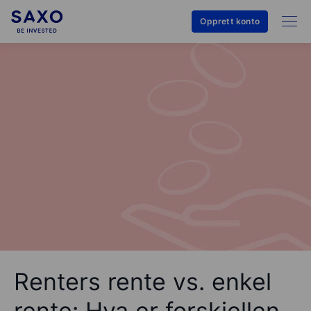
Opprett konto
Renters rente vs. enkel
rente: Hva er forskjellen