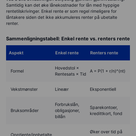
Samtidig kan det øke lånekostnader for lån med hyppige
rentetilskrivinger. Enkel rente er som regel rimeligere for
låntakere siden det ikke akkumuleres renter på ubetalte
renter.
Sammenligningstabell: Enkel rente vs. renters rente
Aspekt
Enkel rente
Renters rente
Hovedstol ×
Formel
A = P(1 + r/n)^(nt)
Rentesats × Tid
Vekstmønster
Lineær
Eksponentiell
Forbrukslån,
Sparekontoer,
Bruksområder
obligasjoner,
kredittkort, fond
billån
Øker over tid på
Opptjente/innbetalte