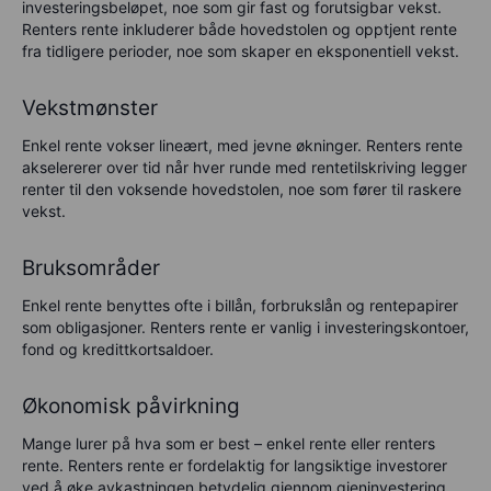
investeringsbeløpet, noe som gir fast og forutsigbar vekst.
Renters rente inkluderer både hovedstolen og opptjent rente
fra tidligere perioder, noe som skaper en eksponentiell vekst.
Vekstmønster
Enkel rente vokser lineært, med jevne økninger. Renters rente
akselererer over tid når hver runde med rentetilskriving legger
renter til den voksende hovedstolen, noe som fører til raskere
vekst.
Bruksområder
Enkel rente benyttes ofte i billån, forbrukslån og rentepapirer
som obligasjoner. Renters rente er vanlig i investeringskontoer,
fond og kredittkortsaldoer.
Økonomisk påvirkning
Mange lurer på hva som er best – enkel rente eller renters
rente. Renters rente er fordelaktig for langsiktige investorer
ved å øke avkastningen betydelig gjennom gjeninvestering.