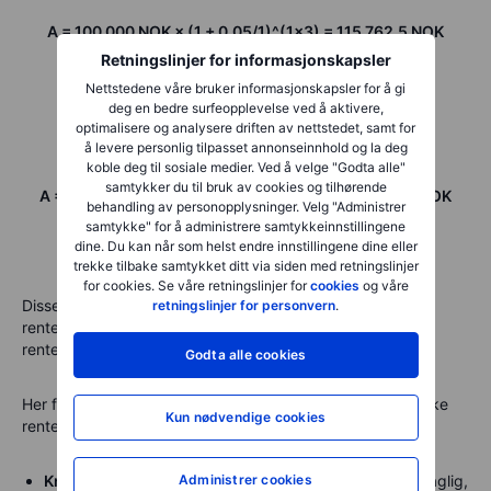
A = 100 000 NOK × (1 + 0,05/1)^(1×3) = 115 762,5 NOK
Retningslinjer for informasjonskapsler
Totalt opptjente renter: 15 762,5 NOK
Nettstedene våre bruker informasjonskapsler for å gi
deg en bedre surfeopplevelse ved å aktivere,
optimalisere og analysere driften av nettstedet, samt for
Månedlig rentetilskriving:
å levere personlig tilpasset annonseinnhold og la deg
koble deg til sosiale medier. Ved å velge "Godta alle"
samtykker du til bruk av cookies og tilhørende
A = 100 000 NOK × (1 + 0,05/12)^(12×3) = 116 147,2 NOK
behandling av personopplysninger. Velg "Administrer
samtykke" for å administrere samtykkeinnstillingene
dine. Du kan når som helst endre innstillingene dine eller
Totalt opptjente renter: 16 147,2 NOK
trekke tilbake samtykket ditt via siden med retningslinjer
for cookies. Se våre retningslinjer for
cookies
og våre
Disse eksemplene viser hvordan økt frekvens av
retningslinjer for personvern
.
rentetilskriving kan føre til høyere avkastning, selv om
rentesatsen og tidsperioden er de samme.
Godta alle cookies
Her følger noen vanlige eksempler fra virkeligheten på ulike
Kun nødvendige cookies
rentetilskrivingsintervaller:
Administrer cookies
Kredittkortgjeld
. Mange kredittkort legger til renter daglig,