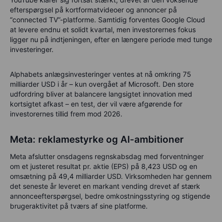
efterspørgsel på kortformatvideoer og annoncer på
“connected TV”-platforme. Samtidig forventes
Google Cloud
at levere endnu et solidt kvartal, men investorernes fokus
ligger nu på
indtjeningen
, efter en længere periode med tunge
investeringer.
Alphabets anlægsinvesteringer ventes at nå omkring 75
milliarder USD i år – kun overgået af Microsoft. Den store
udfordring bliver at balancere langsigtet innovation med
kortsigtet afkast – en test, der vil være afgørende for
investorernes tillid frem mod 2026.
Meta: reklame­styrke og AI-ambitioner
Meta afslutter onsdagens regnskabsdag med forventninger
om et justeret resultat pr. aktie (EPS) på 8,423 USD og en
omsætning på 49,4 milliarder USD. Virksomheden har gennem
det seneste år leveret en markant vending drevet af stærk
annonceefterspørgsel, bedre omkostningsstyring og stigende
brugeraktivitet på tværs af sine platforme.