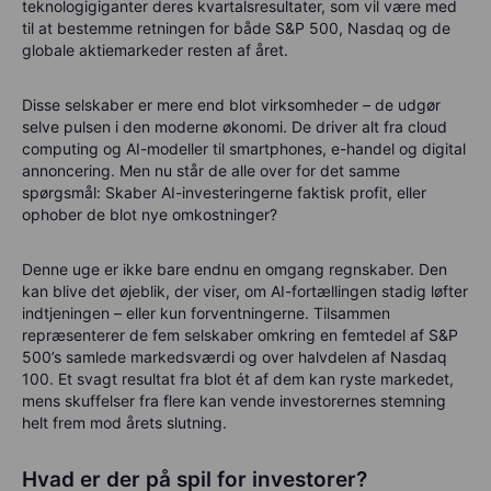
teknologigiganter deres kvartalsresultater, som vil være med
til at bestemme retningen for både S&P 500, Nasdaq og de
globale aktiemarkeder resten af året.
Disse selskaber er mere end blot virksomheder – de udgør
selve pulsen i den moderne økonomi. De driver alt fra cloud
computing og AI-modeller til smartphones, e-handel og digital
annoncering. Men nu står de alle over for det samme
spørgsmål: Skaber AI-investeringerne faktisk profit, eller
ophober de blot nye omkostninger?
Denne uge er ikke bare endnu en omgang regnskaber. Den
kan blive det øjeblik, der viser, om AI-fortællingen stadig løfter
indtjeningen – eller kun forventningerne. Tilsammen
repræsenterer de fem selskaber omkring en femtedel af S&P
500’s samlede markedsværdi og over halvdelen af Nasdaq
100. Et svagt resultat fra blot ét af dem kan ryste markedet,
mens skuffelser fra flere kan vende investorernes stemning
helt frem mod årets slutning.
Hvad er der på spil for investorer?