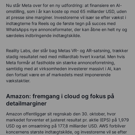
Nu står Meta over for en ny udfordring: at
finansiere en AI-
omstilling
, som i år kan koste op mod
65 milliarder USD
, uden
at presse sine marginer. Investorerne vil især se efter vækst i
indtægterne fra Reels
og de første tegn på succes med
WhatsApps nye annonceformater
, der kan åbne en helt ny og
særdeles indbringende indtægtskilde.
Reality Labs, der står bag Metas VR- og AR-satsning, trækker
stadig resultatet ned med milliardtab hvert kvartal. Men hvis
Meta formår at fastholde sin stærke annonceforretning,
samtidig med at virksomheden investerer massivt i AI, kan
den fortsat være en af markedets mest imponerende
vækstaktier.
Amazon: fremgang i cloud og fokus på
detailmarginer
Amazon offentliggør sit regnskab den 30. oktober, hvor
markedet forventer et justeret resultat pr. aktie (EPS) på 1,979
USD og en omsætning på 177,8 milliarder USD. AWS forbliver
koncernens største indtægtskilde, og investorerne vil se efter