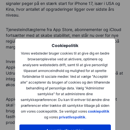
signaler peger på en stærk start for iPhone 17, især i USA og
Kina, hvor antallet af opgraderinger ligger over sidste års
niveau.
Tjenesteindtægterne
fra App Store, abonnementer og iCloud
fortsætter med at skabe stabilitet, men står nu over for
nye
regulatoriske udfordringer i Europa
, som kan lægge pres på
Cookiepolitik
marginerne.
Vores websteder bruger cookies til at give dig en bedre
browseroplevelse ved at aktivere, optimere og
Investorerne vil også holde øje med opdateringer omkring
analysere webstedets drift, samt til at give personligt
Apple Intelligence
, virksomhedens nye AI-funktioner.
tilpasset annonceindhold og mulighed for at oprette
Udrulningen bliver gradvis, men markerer Apples forsøg på at
forbindelse til sociale medier. Ved at vælge "Acceptér
integrere kunstig intelligens naturligt i hele sit hardware-
alle" accepterer du brugen af cookies og den tilhørende
økosystem.
behandling af personlige data. Vælg "Administrer
samtykke" for at administrere dine
Apple behøver ikke genopfinde sig selv hvert år – men det
samtykkepræferencer. Du kan til enhver tid ændre dine
skal fortsat bevise, at økosystemet er uundværligt for
præferencer eller trække dit samtykke tilbage på siden
brugerne. Dette kvartal vil vise, om virksomheden kan
om vores cookiepolitik. Se venligst vores
cookiepolitik
fastholde vækst uden at skulle læne sig op ad helt nye
og vores
privatlivspolitik.
produktlinjer.