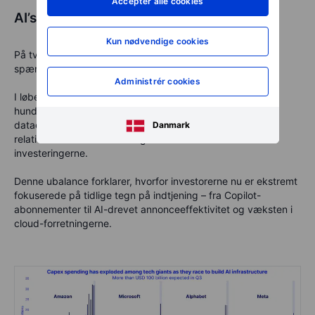
Acceptér alle cookies
AI’s investeringsparadoks
Kun nødvendige cookies
På tværs af alle fem teknologigiganter ligger den samme
spænding: indtjening fra AI over for investering i AI.
Administrér cookies
I løbet af de seneste 18 måneder har Big Tech brugt
hundredvis af milliarder dollars
på chips, servere og
datacentre. Alligevel er de synlige indtægter fra AI stadig
Danmark
relativt beskedne
sammenlignet med størrelsen af
investeringerne.
Denne ubalance forklarer, hvorfor investorerne nu er
ekstremt
fokuserede på tidlige tegn på indtjening
– fra Copilot-
abonnementer til AI-drevet annonceeffektivitet og væksten i
cloud-forretningerne.