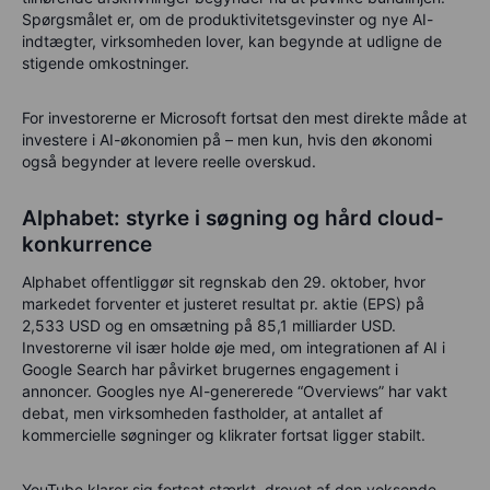
Spørgsmålet er, om de produktivitetsgevinster og nye AI-
indtægter, virksomheden lover, kan begynde at udligne de
stigende omkostninger.
For investorerne er Microsoft fortsat den mest direkte måde at
investere i AI-økonomien på – men kun, hvis den økonomi
også begynder at levere reelle overskud.
Alphabet: styrke i søgning og hård cloud-
konkurrence
Alphabet offentliggør sit regnskab den 29. oktober, hvor
markedet forventer et justeret resultat pr. aktie (EPS) på
2,533 USD og en omsætning på 85,1 milliarder USD.
Investorerne vil især holde øje med, om integrationen af AI i
Google Search har påvirket brugernes engagement i
annoncer. Googles nye AI-genererede “Overviews” har vakt
debat, men virksomheden fastholder, at antallet af
kommercielle søgninger og klikrater fortsat ligger stabilt.
YouTube
klarer sig fortsat stærkt, drevet af den voksende