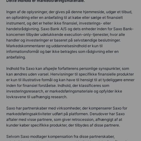
Dette indhold er markedsføringsmateriale.
Ingen af de oplysninger, der gives på denne hjemmeside, udgør et tilbud,
en opfordring eller en anbefaling til at købe eller sælge et finansielt
instrument, og det er heller ikke finansiel, investerings- eller
handelsrådgivning. Saxo Bank A/S og dets enheder inden for Saxo Bank-
koncernen tilbyder udelukkende execution-only-tjenester, hvor alle
handler og investeringer er baseret på selvstændige beslutninger.
Markedskommentarer og uddannelsesindhold er kun til
informationsformål og bør ikke betragtes som rådgivning eller en
anbefaling.
Indhold fra Saxo kan afspejle forfatterens personlige synspunkter, som
kan ændres uden varsel. Henvisninger til specifikke finansielle produkter
er kun til illustrative formål og kan have til hensigt til at tydeliggøre emner
inden for finansiel forståelse. Indhold, der klassificeres som
investeringsresearch, er markedsføringsmateriale og opfylder ikke
lovkravene til uafhængig research.
Saxo har partnerskaber med virksomheder, der kompenserer Saxo for
markedsføringsaktiviteter udført på platformen. Derudover har Saxo
aftaler med visse partnere, som giver retrocession, afhængigt af at
kunder køber specifikke produkter, der tilbydes af disse partnere.
Selvom Saxo modtager kompensation fra disse partnerskaber,