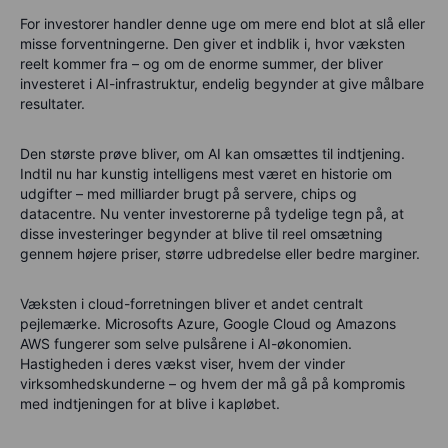
For investorer handler denne uge om mere end blot at slå eller
misse forventningerne. Den giver et indblik i, hvor væksten
reelt kommer fra – og om de enorme summer, der bliver
investeret i AI-infrastruktur, endelig begynder at give målbare
resultater.
Den største prøve bliver, om
AI kan omsættes til indtjening
.
Indtil nu har kunstig intelligens mest været en historie om
udgifter – med milliarder brugt på servere, chips og
datacentre. Nu venter investorerne på tydelige tegn på, at
disse investeringer begynder at blive til reel omsætning
gennem højere priser, større udbredelse eller bedre marginer.
Væksten i cloud-forretningen
bliver et andet centralt
pejlemærke. Microsofts Azure, Google Cloud og Amazons
AWS fungerer som selve pulsårene i AI-økonomien.
Hastigheden i deres vækst viser, hvem der vinder
virksomhedskunderne – og hvem der må gå på kompromis
med indtjeningen for at blive i kapløbet.