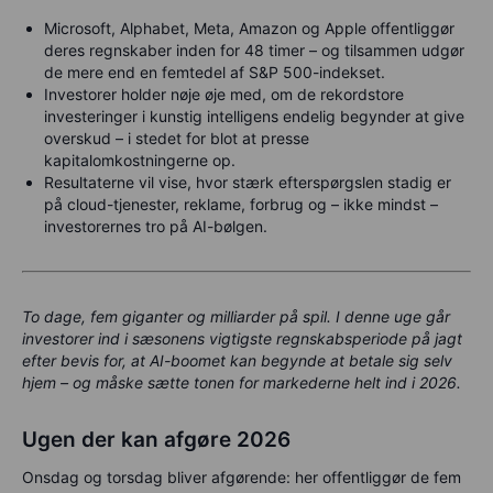
Microsoft, Alphabet, Meta, Amazon og Apple offentliggør
deres regnskaber inden for 48 timer – og tilsammen udgør
de mere end en femtedel af S&P 500-indekset.
Investorer holder nøje øje med, om de rekordstore
investeringer i kunstig intelligens endelig begynder at give
overskud – i stedet for blot at presse
kapitalomkostningerne op.
Resultaterne vil vise, hvor stærk efterspørgslen stadig er
på cloud-tjenester, reklame, forbrug og – ikke mindst –
investorernes tro på AI-bølgen.
To dage, fem giganter og milliarder på spil. I denne uge går
investorer ind i sæsonens vigtigste regnskabsperiode på jagt
efter bevis for, at AI-boomet kan begynde at betale sig selv
hjem – og måske sætte tonen for markederne helt ind i 2026.
Ugen der kan afgøre 2026
Onsdag og torsdag bliver afgørende: her offentliggør de fem