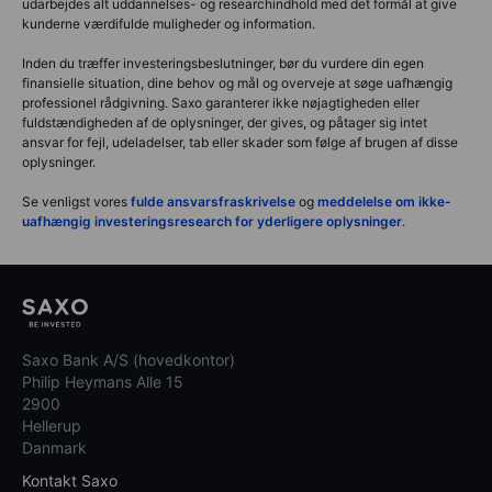
udarbejdes alt uddannelses- og researchindhold med det formål at give
kunderne værdifulde muligheder og information.
Inden du træffer investeringsbeslutninger, bør du vurdere din egen
finansielle situation, dine behov og mål og overveje at søge uafhængig
professionel rådgivning. Saxo garanterer ikke nøjagtigheden eller
fuldstændigheden af de oplysninger, der gives, og påtager sig intet
ansvar for fejl, udeladelser, tab eller skader som følge af brugen af disse
oplysninger.
Se venligst vores
fulde ansvarsfraskrivelse
og
meddelelse om ikke-
uafhængig investeringsresearch for yderligere oplysninger
.
Saxo Bank A/S (hovedkontor)
Philip Heymans Alle 15
2900
Hellerup
Danmark
Kontakt Saxo