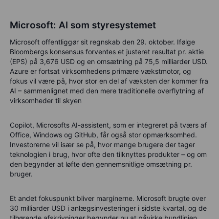
Microsoft: AI som styresystemet
Microsoft offentliggør sit regnskab den 29. oktober. Ifølge
Bloombergs konsensus forventes et justeret resultat pr. aktie
(EPS) på 3,676 USD og en omsætning på 75,5 milliarder USD.
Azure er fortsat virksomhedens primære vækstmotor, og
fokus vil være på, hvor stor en del af væksten der kommer fra
AI – sammenlignet med den mere traditionelle overflytning af
virksomheder til skyen
Copilot
, Microsofts AI-assistent, som er integreret på tværs af
Office, Windows og GitHub, får også stor opmærksomhed.
Investorerne vil især se på, hvor mange brugere der tager
teknologien i brug, hvor ofte den tilknyttes produkter – og om
den begynder at løfte den gennemsnitlige omsætning pr.
bruger.
Et andet fokuspunkt bliver
marginerne
. Microsoft brugte over
30 milliarder USD
i anlægsinvesteringer i sidste kvartal, og de
tilhørende afskrivninger begynder nu at påvirke bundlinjen.