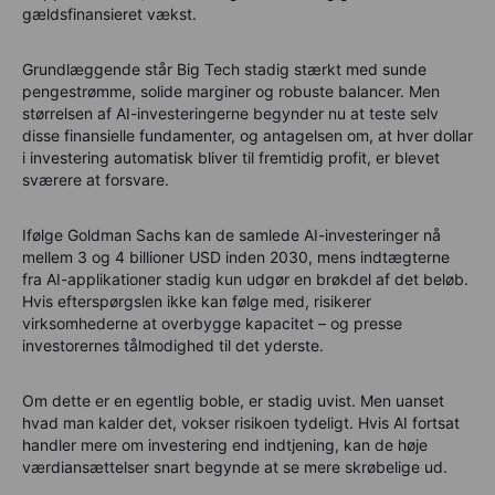
gældsfinansieret vækst.
Grundlæggende står Big Tech stadig stærkt med
sunde
pengestrømme, solide marginer
og
robuste balancer
. Men
størrelsen af AI-investeringerne begynder nu at
teste selv
disse finansielle fundamenter
, og antagelsen om, at hver dollar
i investering automatisk bliver til fremtidig profit, er blevet
sværere at forsvare.
Ifølge
Goldman Sachs
kan de samlede AI-investeringer nå
mellem
3 og 4 billioner USD inden 2030
, mens indtægterne
fra AI-applikationer stadig kun udgør en
brøkdel
af det beløb.
Hvis efterspørgslen ikke kan følge med, risikerer
virksomhederne at
overbygge kapacitet
– og presse
investorernes tålmodighed til det yderste.
Om dette er en egentlig boble, er stadig uvist. Men uanset
hvad man kalder det, vokser risikoen tydeligt. Hvis AI fortsat
handler mere om investering end indtjening, kan de høje
værdiansættelser snart begynde at se mere skrøbelige ud.