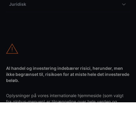
Juridisk
Al handel og investering indebærer risici, herunder, men
ikke begrænset til, risikoen for at miste hele det investerede
beløb.
Oplysninger på vores internationale hjemmeside (som valgt
fra globus-menuen) er tilgængelige over hele verden og
vedrører Saxo Bank A/S som moderselskabet i Saxo Bank
Group. Enhver omtale af Saxo Bank Group henviser til den
samlede organisation, herunder datterselskaber og filialer
under Saxo Bank A/S. Kundeaftaler indgås med den relevante
Saxo-enhed baseret på dit bopælsland og er underlagt de