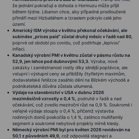
že jednání pokračují a dohoda o Hormuzu může přijít
během týdne. Libanon chce, aby případné prodloužené
příměří mezi Hizballáhem a Izraelem pokrylo celé jeho
území.
Americký ISM výroba v květnu překonal očekávání, ale
subindex „prices paid“ zůstal druhý měsíc v řadě nad 80,
poprvé od období po covidu, což podtrhuje „lepivou“
inflaci.
Kanadský výrobní PMI v květnu zůstal v pásmu růstu na
52,9, jen lehce pod dubnovými 53,3.
Výroba, nové
zakázky i zaměstnanost rostly díky silnější poptávce, ale
vstupní i výstupní ceny se přiblížily čtyřletým maximům,
dodavatelské řetězce zasáhlo dění na Blízkém východě a
podnikatelská důvěra zůstala utlumená.
Výdaje na stavebnictví v USA v dubnu 2026
meziměsíčně vzrostly o 0,4 %,
podruhé v řadě a nad
očekávání, což zvedlo meziroční růst na 0,9 %. Soukromé i
veřejné výdaje stouply o 0,4 %, přičemž výstavba
rodinných domů poskočila o 1,4 %, zatímco multifamily
segment a soukromé nebytové projekty mírně klesly.
Německý výrobní PMI byl pro květen 2026 revidován na
50,1 z původních 49,9,
což odpovídá stagnaci a