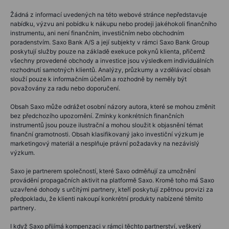
Žádná z informací uvedených na této webové stránce nepředstavuje
nabídku, výzvu ani pobídku k nákupu nebo prodeji jakéhokoli finančního
instrumentu, ani není finančním, investičním nebo obchodním
poradenstvím. Saxo Bank A/S a její subjekty v rámci Saxo Bank Group
poskytují služby pouze na základě exekuce pokynů klienta, přičemž
všechny provedené obchody a investice jsou výsledkem individuálních
rozhodnutí samotných klientů. Analýzy, průzkumy a vzdělávací obsah
slouží pouze k informačním účelům a rozhodně by neměly být
považovány za radu nebo doporučení.
Obsah Saxo může odrážet osobní názory autora, které se mohou změnit
bez předchozího upozornění. Zmínky konkrétních finančních
instrumentů jsou pouze ilustrační a mohou sloužit k objasnění témat
finanční gramotnosti. Obsah klasifikovaný jako investiční výzkum je
marketingový materiál a nesplňuje právní požadavky na nezávislý
výzkum.
Saxo je partnerem společností, které Saxo odměňují za umožnění
provádění propagačních aktivit na platformě Saxo. Kromě toho má Saxo
uzavřené dohody s určitými partnery, kteří poskytují zpětnou provizi za
předpokladu, že klienti nakoupí konkrétní produkty nabízené těmito
partnery.
I když Saxo přijímá kompenzaci v rámci těchto partnerství, veškerý