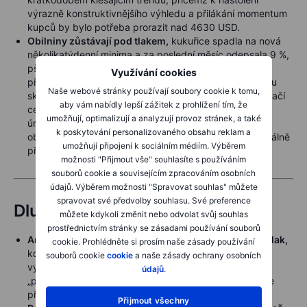
výrazně konstruktivnějšího výhledu a přilákání momentum
kupců by bylo potřeba prorazit nad 4630 USD.
Obilniny zůstávají pod tlakem,
kukuřice spadla na nová
několikatýdenní minima a za poslední měsíc odepsala 9 %,
pšenice se obchoduje poblíž měsíčního dna, protože
Využívání cookies
příznivé pěstitelské podmínky v USA, vyhlídky na silnou
Naše webové stránky používají soubory cookie k tomu,
sklizeň v Jižní Americe a dostatečné globální zásoby tlačí
aby vám nabídly lepší zážitek z prohlížení tím, že
ceny dolů. Sója rovněž změkla díky dobrým výhledům
umožňují, optimalizují a analyzují provoz stránek, a také
úrody a utlumené čínské poptávce. Přestože obilniny
k poskytování personalizovaného obsahu reklam a
občas kopírují pohyb ropy kvůli roli v biopalivech, aktuálně
umožňují připojení k sociálním médiím. Výběrem
převážily příznivé počasí a komfortní výhled nabídky.
možnosti "Přijmout vše" souhlasíte s používáním
souborů cookie a souvisejícím zpracováním osobních
údajů. Výběrem možnosti "Spravovat souhlas" můžete
spravovat své předvolby souhlasu. Své preference
Dluhopisy
můžete kdykoli změnit nebo odvolat svůj souhlas
prostřednictvím stránky se zásadami používání souborů
Americké státní dluhopisy se v pondělí dostaly pod tlak,
cookie. Prohlédněte si prosím naše zásady používání
když ceny ropy prudce otočily vzhůru a květnový ISM
souborů cookie
cookie
a naše zásady ochrany osobních
výroba překvapil směrem nahoru, přičemž subindex
údajů
.
„prices paid“ zůstal druhý měsíc nad 80, což podtrhuje
přetrvávající inflační tlaky.
Přijmout všechny