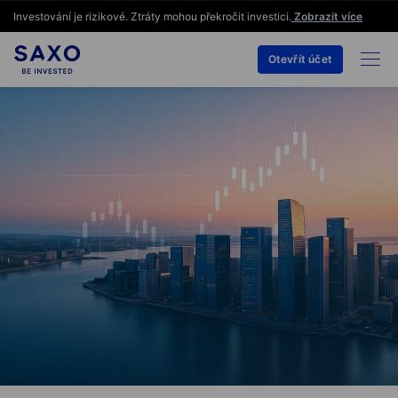
Investování je rizikové. Ztráty mohou překročit investici.
Zobrazit více
Otevřít účet