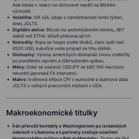
Asie klesla v reakci na obnovené napětí na Blízkém
východě.
Volatilita:
VIX výš, údaje o zaměstnanosti tento týden,
dnes JOLTS.
Digitální aktiva:
Bitcoin na sedmitýdenním minimu, IBIT
slabší než ETHA, těžaři překonávají trh.
Komodity:
Ropa se houpe podle titulků, zlato zpět nad
4500 USD, kukuřice vede propad na trhu obilnin.
Dluhopisy:
Výnosy amerických dluhopisů znovu změkčily
po pondělním ropném a ISM‑taženém spikeu.
Měny:
Dolar se zastavil; USDJPY se blíží 160 navzdory
rekordní japonské FX intervenci.
Makro:
květnová inflace CPI v eurozóně a dubnová data
JOLTS o volných pracovních místech v USA.
Makroekonomické titulky
Írán přerušil kontakty s Washingtonem po izraelských
úderech v Libanonu a s partnery zvažuje uzavření
Hormuzského průlivu a Bab al‑Mandabu.
Trump ale říká,