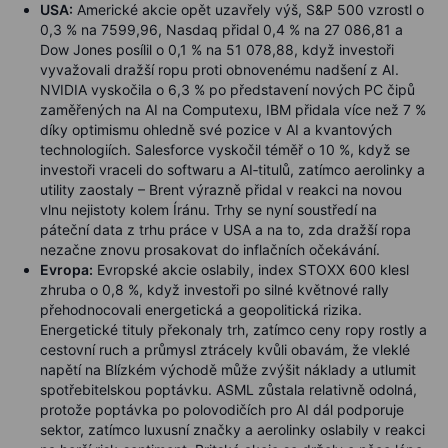
USA:
Americké akcie opět uzavřely výš, S&P 500 vzrostl o
0,3 % na 7599,96, Nasdaq přidal 0,4 % na 27 086,81 a
Dow Jones posílil o 0,1 % na 51 078,88, když investoři
vyvažovali dražší ropu proti obnovenému nadšení z AI.
NVIDIA vyskočila o 6,3 % po představení nových PC čipů
zaměřených na AI na Computexu, IBM přidala více než 7 %
díky optimismu ohledně své pozice v AI a kvantových
technologiích. Salesforce vyskočil téměř o 10 %, když se
investoři vraceli do softwaru a AI‑titulů, zatímco aerolinky a
utility zaostaly – Brent výrazně přidal v reakci na novou
vlnu nejistoty kolem Íránu. Trhy se nyní soustředí na
páteční data z trhu práce v USA a na to, zda dražší ropa
nezačne znovu prosakovat do inflačních očekávání.
Evropa:
Evropské akcie oslabily, index STOXX 600 klesl
zhruba o 0,8 %, když investoři po silné květnové rally
přehodnocovali energetická a geopolitická rizika.
Energetické tituly překonaly trh, zatímco ceny ropy rostly a
cestovní ruch a průmysl ztrácely kvůli obavám, že vleklé
napětí na Blízkém východě může zvýšit náklady a utlumit
spotřebitelskou poptávku. ASML zůstala relativně odolná,
protože poptávka po polovodičích pro AI dál podporuje
sektor, zatímco luxusní značky a aerolinky oslabily v reakci