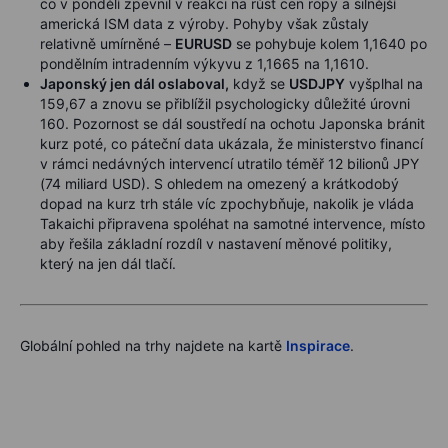
co v pondělí zpevnil v reakci na růst cen ropy a silnější
americká ISM data z výroby. Pohyby však zůstaly
relativně umírněné –
EURUSD
se pohybuje kolem 1,1640 po
pondělním intradenním výkyvu z 1,1665 na 1,1610.
Japonský jen dál oslaboval,
když se
USDJPY
vyšplhal na
159,67 a znovu se přiblížil psychologicky důležité úrovni
160. Pozornost se dál soustředí na ochotu Japonska bránit
kurz poté, co páteční data ukázala, že ministerstvo financí
v rámci nedávných intervencí utratilo téměř 12 bilionů JPY
(74 miliard USD). S ohledem na omezený a krátkodobý
dopad na kurz trh stále víc zpochybňuje, nakolik je vláda
Takaichi připravena spoléhat na samotné intervence, místo
aby řešila základní rozdíl v nastavení měnové politiky,
který na jen dál tlačí.
Globální pohled na trhy najdete na kartě
Inspirace
.