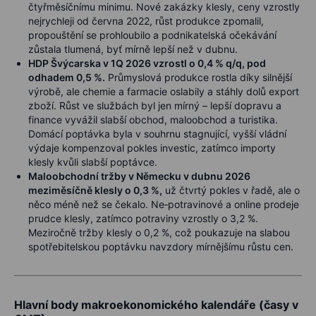
čtyřměsíčnímu minimu. Nové zakázky klesly, ceny vzrostly
nejrychleji od června 2022, růst produkce zpomalil,
propouštění se prohloubilo a podnikatelská očekávání
zůstala tlumená, byť mírně lepší než v dubnu.
HDP Švýcarska v 1Q 2026 vzrostl o 0,4 % q/q, pod
odhadem 0,5 %.
Průmyslová produkce rostla díky silnější
výrobě, ale chemie a farmacie oslabily a stáhly dolů export
zboží. Růst ve službách byl jen mírný – lepší dopravu a
finance vyvážil slabší obchod, maloobchod a turistika.
Domácí poptávka byla v souhrnu stagnující, vyšší vládní
výdaje kompenzoval pokles investic, zatímco importy
klesly kvůli slabší poptávce.
Maloobchodní tržby v Německu v dubnu 2026
meziměsíčně klesly o 0,3 %,
už čtvrtý pokles v řadě, ale o
něco méně než se čekalo. Ne‑potravinové a online prodeje
prudce klesly, zatímco potraviny vzrostly o 3,2 %.
Meziročně tržby klesly o 0,2 %, což poukazuje na slabou
spotřebitelskou poptávku navzdory mírnějšímu růstu cen.
Hlavní body makroekonomického kalendáře (časy v