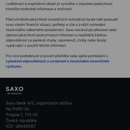
vzdělávací a inspirativní obsah je vytvářen s úmyslem poskytnout
klientům hodnotné informace a možnosti.
Před učiněním jakýchkoli investičních rozhodnutí byste měli posoudit
svou vlastní finanční situaci, potřeby a cíle a zvážit vyhledání
nezávislého odborného poradenství. Saxo nezaručuje přesnost nebo
úplnost jakýchkoli poskytnutých informací a nepřebírá žádnou
odpovědnost za jakékoli chyby, opomenutí, ztráty nebo škody
vyplývající z použití těchto informací.
Pro více podrobností si prosím přečtěte naše úplné prohlášení o
vyloučení odpovědnosti
a
oznámení o nezávislém investičním
výzkumu
.
Saxo Bank A/S, organizační složka
Na Poříčí 3a
Prague 1, 110 00
Česká republika
IČO: 28949587