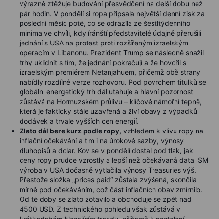
výrazně ztěžuje budování přesvědčení na delší dobu než
pár hodin. V pondělí si ropa připsala největší denní zisk za
poslední měsíc poté, co se odrazila ze šestitýdenního
minima ve chvíli, kdy íránští představitelé údajně přerušili
jednání s USA na protest proti rozšířeným izraelským
operacím v Libanonu. Prezident Trump se následně snažil
trhy uklidnit s tím, že jednání pokračují a že hovořil s
izraelským premiérem Netanjahuem, přičemž obě strany
nabídly rozdílné verze rozhovoru. Pod povrchem titulků se
globální energetický trh dál utahuje a hlavní pozornost
zůstává na Hormuzském průlivu – klíčové námořní tepně,
která je fakticky stále uzavřená a živí obavy z výpadků
dodávek a trvale vyšších cen energií.
Zlato dál bere kurz podle ropy,
vzhledem k vlivu ropy na
inflační očekávání a tím i na úrokové sazby, výnosy
dluhopisů a dolar. Kov se v pondělí dostal pod tlak, jak
ceny ropy prudce vzrostly a lepší než očekávaná data ISM
výroba v USA dočasně vytlačila výnosy Treasuries výš.
Přestože složka „prices paid“ zůstala zvýšená, skončila
mírně pod očekáváním, což část inflačních obav zmírnilo.
Od té doby se zlato zotavilo a obchoduje se zpět nad
4500 USD. Z technického pohledu však zůstává v
krátkodobém klesajícím trendu, přičemž k nastolení