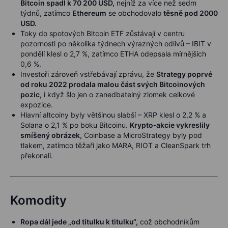
Bitcoin spadl k 70 200 USD,
nejníž za více než sedm
týdnů, zatímco
Ethereum
se obchodovalo
těsně pod 2000
USD.
Toky do spotových Bitcoin ETF zůstávají v centru
pozornosti po několika týdnech výrazných odlivů – IBIT v
pondělí klesl o 2,7 %, zatímco ETHA odepsala mírnějších
0,6 %.
Investoři zároveň vstřebávají zprávu, že
Strategy poprvé
od roku 2022 prodala malou část svých Bitcoinových
pozic,
i když šlo jen o zanedbatelný zlomek celkové
expozice.
Hlavní altcoiny byly většinou slabší – XRP klesl o 2,2 % a
Solana o 2,1 % po boku Bitcoinu.
Krypto‑akcie vykreslily
smíšený obrázek,
Coinbase a MicroStrategy byly pod
tlakem, zatímco těžaři jako MARA, RIOT a CleanSpark trh
překonali.
Komodity
Ropa dál jede „od titulku k titulku“,
což obchodníkům