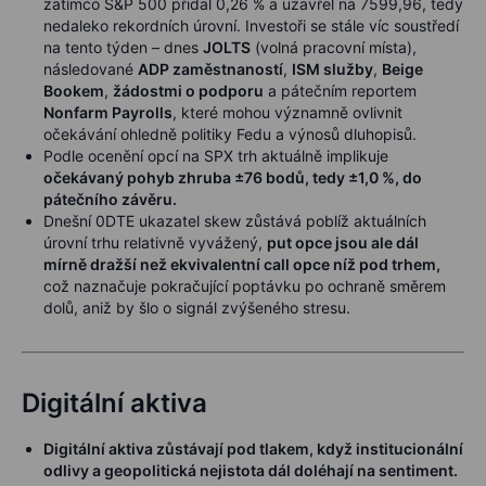
zatímco S&P 500 přidal 0,26 % a uzavřel na 7599,96, tedy
nedaleko rekordních úrovní. Investoři se stále víc soustředí
na tento týden – dnes
JOLTS
(volná pracovní místa),
následované
ADP zaměstnaností
,
ISM služby
,
Beige
Bookem
,
žádostmi o podporu
a pátečním reportem
Nonfarm Payrolls
, které mohou významně ovlivnit
očekávání ohledně politiky Fedu a výnosů dluhopisů.
Podle ocenění opcí na SPX trh aktuálně implikuje
očekávaný pohyb zhruba ±76 bodů, tedy ±1,0 %, do
pátečního závěru.
Dnešní 0DTE ukazatel skew zůstává poblíž aktuálních
úrovní trhu relativně vyvážený,
put opce jsou ale dál
mírně dražší než ekvivalentní call opce níž pod trhem,
což naznačuje pokračující poptávku po ochraně směrem
dolů, aniž by šlo o signál zvýšeného stresu.
Digitální aktiva
Digitální aktiva zůstávají pod tlakem, když institucionální
odlivy a geopolitická nejistota dál doléhají na sentiment.