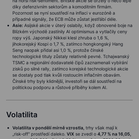
na horší risk‑sentiment. Britské akcie se držely o něco lépe
díky defenzivním sektorům a komoditním firmám.
Pozornost se nyní soustředí na inflaci v eurozóně a
případné signály, že ECB může zůstat jestřábí déle.
Asie:
Asijské akcie v úterý oslabily, když obnovené boje na
Blízkém východě zastínily AI optimismus a vytlačily ceny
ropy výš. Japonský Nikkei klesl zhruba o 1,6 %,
jihokorejský Kospi o 1,7 %, zatímco hongkongský Hang
Seng naopak přidal asi 1,0 %, protože čínské
technologické tituly zůstaly relativně pevné. Tchajwanský
TSMC a regionální dodavatelé čipů zaznamenali vybírání
zisků po silné rally, zatímco korejské technologické akcie
se dostaly pod tlak kvůli rostoucím inflačním obavám.
Čínské trhy byly klidnější, investoři se dál soustředí na
politickou podporu a růstové příběhy kolem AI.
Volatilita
Volatilita v pondělí mírně vzrostla,
trhy však mají k
„risk‑off“ prostředí daleko.
VIX
se zvedl o
4,77 % na 16,05,