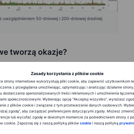
 z uwzględnieniem 50-dniowej i 200-dniowej średniej
we tworzą okazje?
o powodują większe wahania cen, ponieważ inwestorzy
tują opcje, aby przygotować się na te ruchy, co powoduje
Zasady korzystania z plików cookie
ych ogłoszenie. Po ogłoszeniu wyników ceny opcji
e strony internetowe wykorzystują pliki cookie, aby zapewnić użytkownikom l
ci – zjawisko to znane jest jako "implied volatility crush"
zenia z przeglądania umożliwiając, optymalizując i analizując działanie strony
u dostarczania spersonalizowanych treści reklamowych i umożliwienia łączenia
ami społecznościowymi. Wybierając opcję "Akceptuj wszystko", wyrażasz zgo
asowy wzrost premii opcyjnych może być okazją do
anie z plików cookie i związane z tym przetwarzanie danych osobowych. Wybie
ż opcji na posiadane już akcje.
dzaj zgodą", aby zarządzać preferencjami dotyczącymi zgody. Możesz zmieni
rencje lub wycofać zgodę w dowolnym momencie za pośrednictwem strony z po
ione w tym artykule mają wyłącznie charakter edukacyjny.
ów cookie. Zapoznaj się z naszą polityką plików
cookie
i naszą polityką
prywatn
owinny być odtwarzane ani wdrażane bez starannego
zeprowadzić własną analizę i wziąć pod uwagę swoją