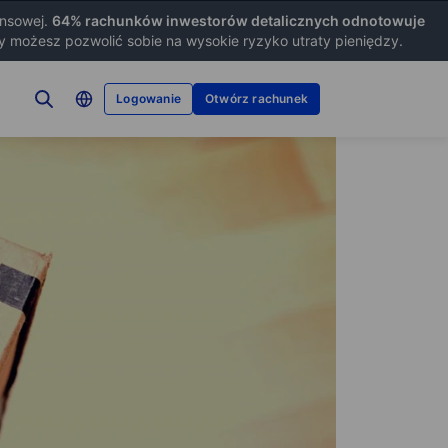
ansowej.
64
% rachunków inwestorów detalicznych odnotowuje
zy możesz pozwolić sobie na wysokie ryzyko utraty pieniędzy.
Logowanie
Otwórz rachunek