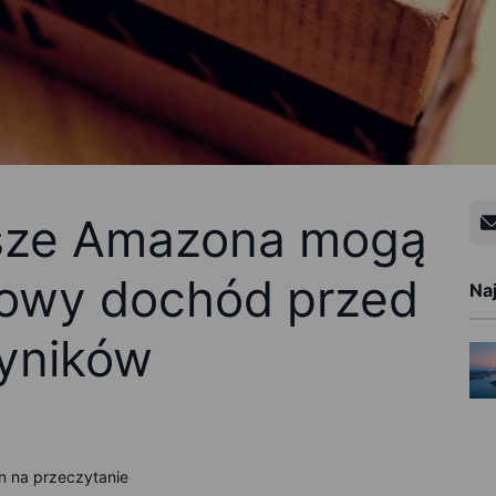
usze Amazona mogą
owy dochód przed
Na
yników
n na przeczytanie