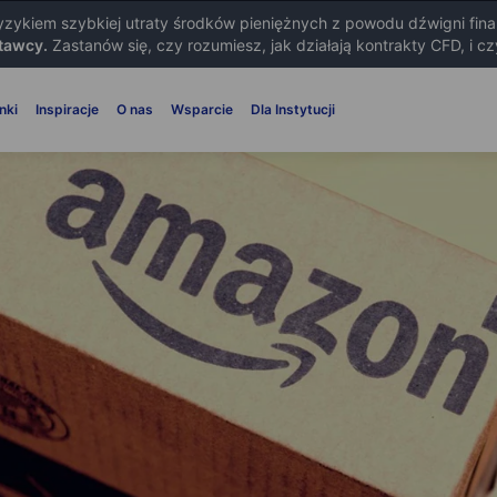
ryzykiem szybkiej utraty środków pieniężnych z powodu dźwigni fin
tawcy.
Zastanów się, czy rozumiesz, jak działają kontrakty CFD, i c
nki
Inspiracje
O nas
Wsparcie
Dla Instytucji