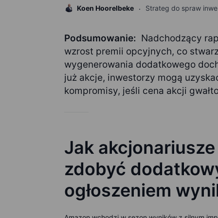
Koen Hoorelbeke
Strateg do spraw inwest
Podsumowanie:
Nadchodzący rap
wzrost premii opcyjnych, co stwarz
wygenerowania dodatkowego docho
już akcje, inwestorzy mogą uzyska
kompromisy, jeśli cena akcji gwałt
Jak akcjonariusz
zdobyć dodatkow
ogłoszeniem wyni
Amazon wchodzi w sezon wyników z silnym impe