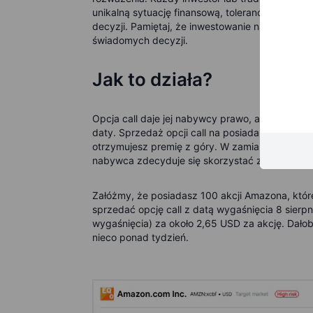
unikalną sytuację finansową, tolerancję ryzyka 
decyzji. Pamiętaj, że inwestowanie na rynku akc
świadomych decyzji.
Jak to działa?
Opcja call daje jej nabywcy prawo, ale nie obow
daty. Sprzedaż opcji call na posiadane akcje jes
otrzymujesz premię z góry. W zamian zgadzasz s
nabywca zdecyduje się skorzystać z opcji.
Załóżmy, że posiadasz 100 akcji Amazona, któ
sprzedać opcję call z datą wygaśnięcia 8 sierp
wygaśnięcia) za około 2,65 USD za akcję. Dałob
nieco ponad tydzień.