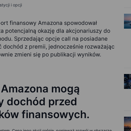
ycji i opcji
ort finansowy Amazona spowodował
a potencjalną okazję dla akcjonariuszy do
du. Sprzedając opcje call na posiadane
ć dochód z premii, jednocześnie rozważając
ownie zmieni się po publikacji wyników.
e Amazona mogą
y dochód przed
ków finansowych.
tem. Cena jego akcji rośnie, ponieważ rozwój w obszarze