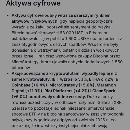
Aktywa cyfrowe
Aktywa cyfrowe odbiły wraz ze szerszym rynkiem
aktywów ryzykownych,
gdy napięcia geopolityczne
wyraźnie zelżały i poprawił się sentyment do ryzyka.
Bitcoin powrócił powyżej 63 000 USD, a Ethereum
ustabilizowało się w pobliżu 1 690 USD – oba po odbiciu z
zeszłotygodniowych, ostrych spadków. Wsparciem były
doniesienia o wstrzymaniu ostatnich działań wojskowych
przez Izrael i Iran oraz wznowione zakupy Bitcoina przez
MicroStrategy, które ujawniło nabycie dodatkowych 1 550
bitcoinów.
Akcje powiązane z kryptowalutami wypadły lepiej niż
same kryptowaluty. IBIT wzrósł o 5,1%, ETHA o 7,2%, a
Coinbase (+6,4%), MicroStrategy (+5,6%), Marathon
Digital (+11,9%), Riot Platforms (+4,2%) i CleanSpark
(+6,0%) odnotowały solidne wzrosty.
Duże altcoiny
również uczestniczyły w odbiciu – rosły m.in. Solana i XRP.
Szersze tło pozostaje jednak mieszane: amerykańskie
spotowe ETF‑y na bitcoina zanotowały w zeszłym tygodniu
największy tygodniowy odpływ od kwietnia 2025 r., co
pokazuje, że inwestorzy instytucjonalni zachowują