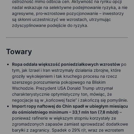
ostrożność mimo odbicia cen. Aktywność na rynku opcji
nadal wskazuje na selektywne podejmowanie ryzyka, a nie
agresywne, pro‑wzrostowe pozycjonowanie – inwestorzy
są skłonni uczestniczyć we wzrostach, utrzymując
zdyscyplinowane podejście do ryzyka.
Towary
Ropa oddała większość poniedziałkowych wzrostów
po
tym, jak Izrael i Iran wstrzymały działania zbrojne, które
groziły wykolejeniem i tak kruchego procesu na rzecz
szerszego porozumienia pokojowego na Bliskim
Wschodzie. Prezydent USA Donald Trump utrzymał
charakterystycznie optymistyczny ton, mówiąc, że
negocjacje są w „końcowej fazie” i zakończą się pomyślnie.
Import ropy naftowej do Chin spadł w ubiegłym miesiącu
do ośmioletniego minimum – 33,1 mln ton (7,8 mb/d)
–
ponieważ rafinerie w większym stopniu korzystały ze
zgromadzonych zapasów zamiast sprowadzać dodatkowe
baryłki z zagranicy. Spadek o 29% r/r, wraz ze wzrostem