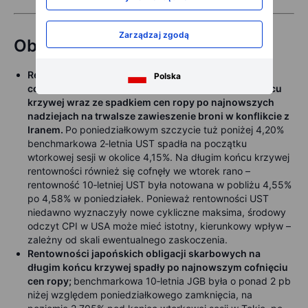
Zarządzaj zgodą
Obligacje
Rentowności amerykańskich obligacji skarbowych
Polska
cofnęły się z cyklicznych maksimów na krótkim końcu
krzywej wraz ze spadkiem cen ropy po najnowszych
nadziejach na trwalsze zawieszenie broni w konflikcie z
Iranem.
Po poniedziałkowym szczycie tuż poniżej 4,20%
benchmarkowa 2‑letnia UST spadła na początku
wtorkowej sesji w okolice 4,15%. Na długim końcu krzywej
rentowności również się cofnęły we wtorek rano –
rentowność 10‑letniej UST była notowana w pobliżu 4,55%
po 4,58% w poniedziałek. Ponieważ rentowności UST
niedawno wyznaczyły nowe cykliczne maksima, środowy
odczyt CPI w USA może mieć istotny, kierunkowy wpływ –
zależny od skali ewentualnego zaskoczenia.
Rentowności japońskich obligacji skarbowych na
długim końcu krzywej spadły po najnowszym cofnięciu
cen ropy;
benchmarkowa 10‑letnia JGB była o ponad 2 pb
niżej względem poniedziałkowego zamknięcia, na