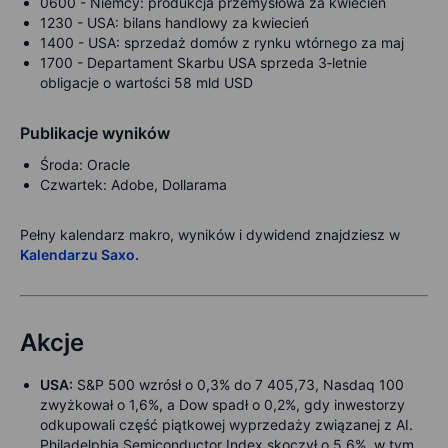
0600 -
Niemcy: produkcja przemysłowa za kwiecień
1230 -
USA: bilans handlowy za kwiecień
1400 -
USA: sprzedaż domów z rynku wtórnego za maj
1700 -
Departament Skarbu USA sprzeda 3‑letnie
obligacje o wartości 58 mld USD
Publikacje wyników
Środa: Oracle
Czwartek: Adobe, Dollarama
Pełny kalendarz makro, wyników i dywidend znajdziesz w
Kalendarzu Saxo.
Akcje
USA:
S&P 500 wzrósł o 0,3% do 7 405,73, Nasdaq 100
zwyżkował o 1,6%, a Dow spadł o 0,2%, gdy inwestorzy
odkupowali część piątkowej wyprzedaży związanej z AI.
Philadelphia Semiconductor Index skoczył o 5,6%, w tym