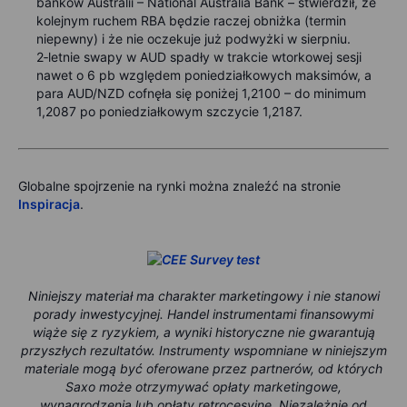
banków Australii – National Australia Bank – stwierdził, że
kolejnym ruchem RBA będzie raczej obniżka (termin
niepewny) i że nie oczekuje już podwyżki w sierpniu.
2‑letnie swapy w AUD spadły w trakcie wtorkowej sesji
nawet o 6 pb względem poniedziałkowych maksimów, a
para AUD/NZD cofnęła się poniżej 1,2100 – do minimum
1,2087 po poniedziałkowym szczycie 1,2187.
Globalne spojrzenie na rynki można znaleźć na stronie
Inspiracja
.
Niniejszy materiał ma charakter marketingowy i nie stanowi
porady inwestycyjnej. Handel instrumentami finansowymi
wiąże się z ryzykiem, a wyniki historyczne nie gwarantują
przyszłych rezultatów. Instrumenty wspomniane w niniejszym
materiale mogą być oferowane przez partnerów, od których
Saxo może otrzymywać opłaty marketingowe,
wynagrodzenia lub opłaty retrocesyjne. Niezależnie od