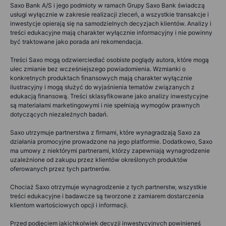
Saxo Bank A/S i jego podmioty w ramach Grupy Saxo Bank świadczą
usługi wyłącznie w zakresie realizacji zleceń, a wszystkie transakcje i
inwestycje opierają się na samodzielnych decyzjach klientów. Analizy i
treści edukacyjne mają charakter wyłącznie informacyjny i nie powinny
być traktowane jako porada ani rekomendacja.
Treści Saxo mogą odzwierciedlać osobiste poglądy autora, które mogą
ulec zmianie bez wcześniejszego powiadomienia. Wzmianki o
konkretnych produktach finansowych mają charakter wyłącznie
ilustracyjny i mogą służyć do wyjaśnienia tematów związanych z
edukacją finansową. Treści sklasyfikowane jako analizy inwestycyjne
są materiałami marketingowymi i nie spełniają wymogów prawnych
dotyczących niezależnych badań.
Saxo utrzymuje partnerstwa z firmami, które wynagradzają Saxo za
działania promocyjne prowadzone na jego platformie. Dodatkowo, Saxo
ma umowy z niektórymi partnerami, którzy zapewniają wynagrodzenie
uzależnione od zakupu przez klientów określonych produktów
oferowanych przez tych partnerów.
Chociaż Saxo otrzymuje wynagrodzenie z tych partnerstw, wszystkie
treści edukacyjne i badawcze są tworzone z zamiarem dostarczenia
klientom wartościowych opcji i informacji.
Przed podjęciem jakichkolwiek decyzji inwestycyjnych powinieneś