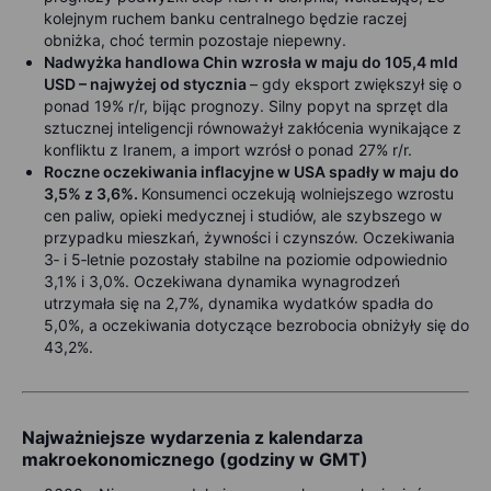
kolejnym ruchem banku centralnego będzie raczej
obniżka, choć termin pozostaje niepewny.
Nadwyżka handlowa Chin wzrosła w maju do 105,4 mld
USD – najwyżej od stycznia
– gdy eksport zwiększył się o
ponad 19% r/r, bijąc prognozy. Silny popyt na sprzęt dla
sztucznej inteligencji równoważył zakłócenia wynikające z
konfliktu z Iranem, a import wzrósł o ponad 27% r/r.
Roczne oczekiwania inflacyjne w USA spadły w maju do
3,5% z 3,6%.
Konsumenci oczekują wolniejszego wzrostu
cen paliw, opieki medycznej i studiów, ale szybszego w
przypadku mieszkań, żywności i czynszów. Oczekiwania
3‑ i 5‑letnie pozostały stabilne na poziomie odpowiednio
3,1% i 3,0%. Oczekiwana dynamika wynagrodzeń
utrzymała się na 2,7%, dynamika wydatków spadła do
5,0%, a oczekiwania dotyczące bezrobocia obniżyły się do
43,2%.
Najważniejsze wydarzenia z kalendarza
makroekonomicznego (godziny w GMT)