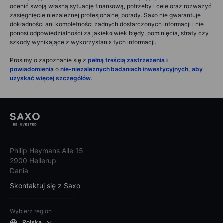
ocenić swoją własną sytuację finansową, potrzeby i cele oraz rozważyć
zasięgnięcie niezależnej profesjonalnej porady. Saxo nie gwarantuje
dokładności ani kompletności żadnych dostarczonych informacji i nie
ponosi odpowiedzialności za jakiekolwiek błędy, pominięcia, straty czy
szkody wynikające z wykorzystania tych informacji.
Prosimy o zapoznanie się z
pełną treścią zastrzeżenia i
powiadomienia
o
nie-niezależnych badaniach inwestycyjnych, aby
uzyskać więcej szczegółów
.
Philip Heymans Alle 15
2900 Hellerup
Dania
Skontaktuj się z Saxo
Wybierz region
Polska