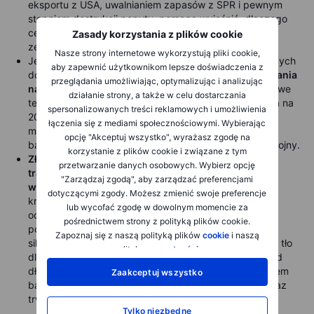
eksportu z USA, uwalnianiem zapasów z SPR i pewnym
stopniem destrukcji popytu, pomaga wyjaśnić, dlaczego
ceny ropy nie wzrosły mocniej w trakcie
Zasady korzystania z plików cookie
zeszłomiesięcznych zakłóceń podaży.
Nasze strony internetowe wykorzystują pliki cookie,
Jednocześnie brak postępów w przywracaniu normalnych
aby zapewnić użytkownikom lepsze doświadczenia z
dostaw ropy z Bliskiego Wschodu
wzmacnia oczekiwania
przeglądania umożliwiając, optymalizując i analizując
na wydłużony okres podwyższonych cen ropy.
Krzywe
działanie strony, a także w celu dostarczania
terminowe pozostają mocno wspierane, a średnia cena na
spersonalizowanych treści reklamowych i umożliwienia
2027 r. dla Brent i WTI pozostaje blisko cyklicznych
łączenia się z mediami społecznościowymi. Wybierając
maksimów – odpowiednio około 80 USD i 75,5 USD za
opcję "Akceptuj wszystko", wyrażasz zgodę na
baryłkę – czyli o ok. 20% powyżej poziomów sprzed wojny.
korzystanie z plików cookie i związane z tym
Złoto ustabilizowało się po dwudniowym spadku, w
przetwarzanie danych osobowych. Wybierz opcję
trakcie którego ceny przebiły kluczowe techniczne
"Zarządzaj zgodą", aby zarządzać preferencjami
wsparcia,
uruchamiając dodatkową podaż ze strony
dotyczącymi zgody. Możesz zmienić swoje preferencje
krótkoterminowych graczy momentum. Rosnące
lub wycofać zgodę w dowolnym momencie za
oczekiwania na kolejne podwyżki stóp w USA, w
pośrednictwem strony z polityką plików cookie.
połączeniu z wyższymi rentownościami obligacji i
Zapoznaj się z naszą polityką plików
cookie
i naszą
silniejszym dolarem, wciąż tworzą jednak wymagające tło
polityką
prywatności
.
dla kruszcu. Te przeciwności chwilowo przeważają nad
długoterminowymi czynnikami wsparcia, w tym popytem
Zaakceptuj wszystko
banków centralnych, obawami o stabilność fiskalną oraz
trwającą dywersyfikacją rezerw poza dolarem USA.
Tylko niezbędne