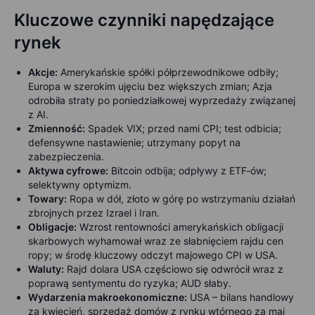
Kluczowe czynniki napędzające
rynek
Akcje:
Amerykańskie spółki półprzewodnikowe odbiły;
Europa w szerokim ujęciu bez większych zmian; Azja
odrobiła straty po poniedziałkowej wyprzedaży związanej
z AI.
Zmienność:
Spadek VIX; przed nami CPI; test odbicia;
defensywne nastawienie; utrzymany popyt na
zabezpieczenia.
Aktywa
cyfrowe:
Bitcoin odbija; odpływy z ETF‑ów;
selektywny optymizm.
Towary:
Ropa w dół, złoto w górę po wstrzymaniu działań
zbrojnych przez Izrael i Iran.
Obligacje
:
Wzrost rentowności amerykańskich obligacji
skarbowych
wyhamował wraz ze słabnięciem rajdu cen
ropy; w środę kluczowy odczyt majowego CPI w USA.
Waluty:
Rajd dolara USA częściowo się odwrócił wraz z
poprawą sentymentu do ryzyka; AUD słaby.
Wydarzenia makroekonomiczne:
USA – bilans handlowy
za kwiecień, sprzedaż domów z rynku wtórnego za maj