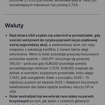
poziomie 2,705% pod koniec wtorkowej sesji w Tokio, po
wcześniejszym maksimum tuż poniżej 2,75%.
Waluty
Rajd dolara USA szybko się odwrócił w poniedziałek, gdy
szeroki sentyment do ryzyka poprawił się po piątkowej
ostrej wyprzedaży akcji,
a weekendowy skok cen ropy
związany z eskalacją konfliktu z Iranem także uległ
odwróceniu. Mimo to dolar pozostaje powyżej kluczowych
poziomów wybicia – USDJPY utrzymuje się powyżej
160,00 – podczas gdy EURUSD pozostaje poniżej
wcześniejszego minimum 1,1576. EURUSD znajduje się
jednak w szerokim, szarpanym przedziale, który sięga
1,1422, jeśli uwzględnić dołek z początku 2026 r. To
najniższy poziom od sierpnia 2025 r. Kolejnym kluczowym
katalizatorem dla dolara będzie środowy odczyt CPI w
USA.
Dolar australijski był we wtorek rano słaby na parach
krzyżowych
po tym, jak jeden z czterech głównych