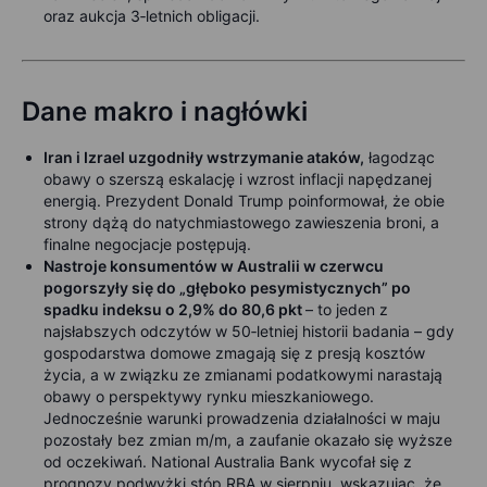
oraz aukcja 3‑letnich obligacji.
Dane makro i nagłówki
Iran i Izrael uzgodniły wstrzymanie ataków,
łagodząc
obawy o szerszą eskalację i wzrost inflacji napędzanej
energią. Prezydent Donald Trump poinformował, że obie
strony dążą do natychmiastowego zawieszenia broni, a
finalne negocjacje postępują.
Nastroje konsumentów w Australii w czerwcu
pogorszyły się do „głęboko pesymistycznych” po
spadku indeksu o 2,9% do 80,6 pkt
– to jeden z
najsłabszych odczytów w 50‑letniej historii badania – gdy
gospodarstwa domowe zmagają się z presją kosztów
życia, a w związku ze zmianami podatkowymi narastają
obawy o perspektywy rynku mieszkaniowego.
Jednocześnie warunki prowadzenia działalności w maju
pozostały bez zmian m/m, a zaufanie okazało się wyższe
od oczekiwań. National Australia Bank wycofał się z
prognozy podwyżki stóp RBA w sierpniu, wskazując, że