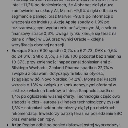
Intel +11,2% po doniesieniach, że Alphabet złożył duże
zamówienie na układy AI, Micron +9,9% dzięki odbiciu w
segmencie pamięci oraz Marvell +9,6% po informacji o
włączeniu do indeksu. Akcje Apple spadły o 1,9% po
rozczarowującym wydarzeniu poświęconym AI, a sektor
finansowy stracił 0,6%. Uwaga rynku kieruje się teraz na
dane o inflacji w USA oraz wyniki Oracle – kolejna
weryfikacja obecnej narracji.
Europa:
Stoxx 600 spadł o 0,2% do 621,73, DAX o 0,6%
do 24 616, SMI o 0,5%, a FTSE 100 pozostał bez zmian na
10 373, przy zmienności napędzanej doniesieniami z
Bliskiego Wschodu. Zealand Pharma spadła o 22,7% w
związku z obawami dotyczącymi leku na otyłość,
ściągając w dół Novo Nordisk (‑4,2%). Monte dei Paschi
wzrosła o 13% w związku z konkurencyjnymi ofertami w
sektorze włoskich banków, a Intesa Sanpaolo spadła o
1,4% po ogłoszeniu własnej oferty. Technologia częściowo
złagodziła cios – europejski indeks technologiczny zyskał
1,3% – natomiast sektor chemiczny ciążył po obniżkach
rekomendacji. Inwestorzy patrzą teraz na posiedzenie EBC
oraz wahania cen ropy.
Azja:
Region odbił po poniedziałkowej ostrej wyprzedaży: