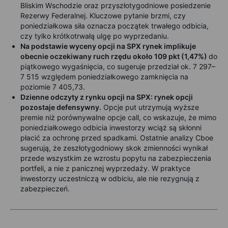
Bliskim Wschodzie oraz przyszłotygodniowe posiedzenie
Rezerwy Federalnej. Kluczowe pytanie brzmi, czy
poniedziałkowa siła oznacza początek trwałego odbicia,
czy tylko krótkotrwałą ulgę po wyprzedaniu.
Na podstawie wyceny opcji na SPX rynek implikuje
obecnie oczekiwany ruch rzędu około 109 pkt (1,47%)
do
piątkowego wygaśnięcia, co sugeruje przedział ok. 7 297–
7 515 względem poniedziałkowego zamknięcia na
poziomie 7 405,73.
Dzienne odczyty z rynku opcji na SPX: rynek opcji
pozostaje defensywny.
Opcje put utrzymują wyższe
premie niż porównywalne opcje call, co wskazuje, że mimo
poniedziałkowego odbicia inwestorzy wciąż są skłonni
płacić za ochronę przed spadkami. Ostatnie analizy Cboe
sugerują, że zeszłotygodniowy skok zmienności wynikał
przede wszystkim ze wzrostu popytu na zabezpieczenia
portfeli, a nie z panicznej wyprzedaży. W praktyce
inwestorzy uczestniczą w odbiciu, ale nie rezygnują z
zabezpieczeń.