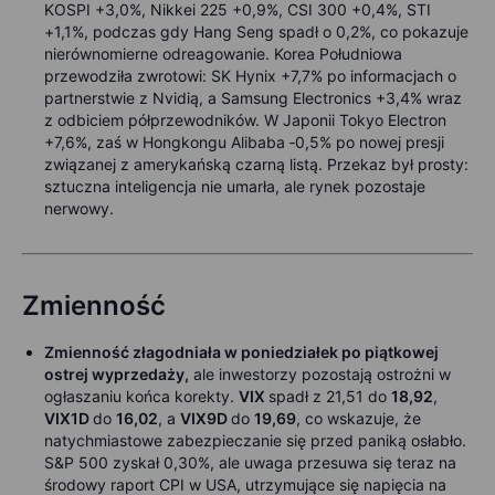
KOSPI +3,0%, Nikkei 225 +0,9%, CSI 300 +0,4%, STI
+1,1%, podczas gdy Hang Seng spadł o 0,2%, co pokazuje
nierównomierne odreagowanie. Korea Południowa
przewodziła zwrotowi: SK Hynix +7,7% po informacjach o
partnerstwie z Nvidią, a Samsung Electronics +3,4% wraz
z odbiciem półprzewodników. W Japonii Tokyo Electron
+7,6%, zaś w Hongkongu Alibaba ‑0,5% po nowej presji
związanej z amerykańską czarną listą. Przekaz był prosty:
sztuczna inteligencja nie umarła, ale rynek pozostaje
nerwowy.
Zmienność
Zmienność złagodniała w poniedziałek po piątkowej
ostrej wyprzedaży,
ale inwestorzy pozostają ostrożni w
ogłaszaniu końca korekty.
VIX
spadł z 21,51 do
18,92
,
VIX1D
do
16,02
, a
VIX9D
do
19,69
, co wskazuje, że
natychmiastowe zabezpieczanie się przed paniką osłabło.
S&P 500 zyskał 0,30%, ale uwaga przesuwa się teraz na
środowy raport CPI w USA, utrzymujące się napięcia na