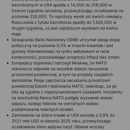
bezrobotnych w USA spadła o 14,000 do 218,000 w
trzecim tygodniu września, przewyższając oczekiwania na
poziomie 235,000. To najniższy wynik od dwóch miesięcy.
Roszczenia z tytułu bezrobocia spadły do 1,926,000 w
drugim tygodniu, co jest najniższym wynikiem od końca
maja.
Szwajcarski Bank Narodowy (SNB) utrzymał swoją stopę
polityczną na poziomie 0,0% w trzecim kwartale i jest
gotowy interweniować na rynku walutowym w razie
konieczności, pozostawiając prognozy inflacji bez zmian.
Europejscy dyplomaci
ostrzegli Moskwę, że NATO
stanowczo odpowie na wszelkie dalsze naruszenia
przestrzeni powietrznej, w tym na przeloty rosyjskich
samolotów. Rosja zaprzecza naruszeniu przestrzeni
powietrznej Estonii i testowaniu NATO, twierdząc, że jej
loty są zgodne z międzynarodowymi zasadami. Incydenty
na wschodniej flance NATO podjęły wyzwanie wobec
sojuszu, dzieląc liderów na ostrożnych wobec
podejmowania twardych działań.
Zamówienia na dobra trwałe w USA wzrosły o 2,9% do
312,1 mld USD w sierpniu 2025 roku, przewyższając
oczekiwania mimo wpływu taryf. Główne wzrosty