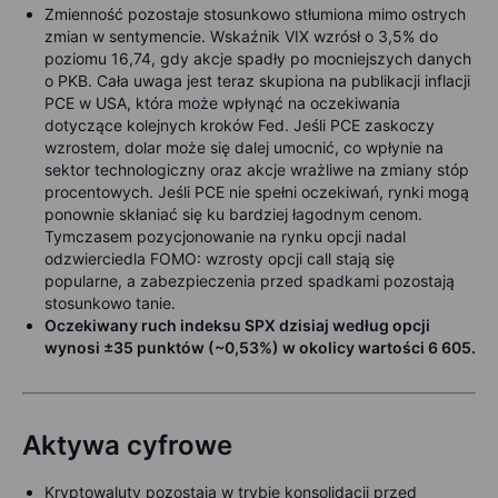
Zmienność pozostaje stosunkowo stłumiona mimo ostrych
zmian w sentymencie. Wskaźnik VIX wzrósł o 3,5% do
poziomu 16,74, gdy akcje spadły po mocniejszych danych
o PKB. Cała uwaga jest teraz skupiona na publikacji inflacji
PCE w USA, która może wpłynąć na oczekiwania
dotyczące kolejnych kroków Fed. Jeśli PCE zaskoczy
wzrostem, dolar może się dalej umocnić, co wpłynie na
sektor technologiczny oraz akcje wrażliwe na zmiany stóp
procentowych. Jeśli PCE nie spełni oczekiwań, rynki mogą
ponownie skłaniać się ku bardziej łagodnym cenom.
Tymczasem pozycjonowanie na rynku opcji nadal
odzwierciedla FOMO: wzrosty opcji call stają się
popularne, a zabezpieczenia przed spadkami pozostają
stosunkowo tanie.
Oczekiwany ruch indeksu SPX dzisiaj według opcji
wynosi ±35 punktów (~0,53%) w okolicy wartości 6 605.
Aktywa cyfrowe
Kryptowaluty pozostają w trybie konsolidacji przed