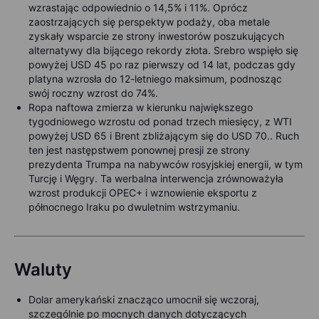
wzrastając odpowiednio o 14,5% i 11%. Oprócz
zaostrzających się perspektyw podaży, oba metale
zyskały wsparcie ze strony inwestorów poszukujących
alternatywy dla bijącego rekordy złota. Srebro wspięło się
powyżej USD 45 po raz pierwszy od 14 lat, podczas gdy
platyna wzrosła do 12-letniego maksimum, podnosząc
swój roczny wzrost do 74%.
Ropa naftowa zmierza w kierunku największego
tygodniowego wzrostu od ponad trzech miesięcy, z WTI
powyżej USD 65 i Brent zbliżającym się do USD 70.. Ruch
ten jest następstwem ponownej presji ze strony
prezydenta Trumpa na nabywców rosyjskiej energii, w tym
Turcję i Węgry. Ta werbalna interwencja zrównoważyła
wzrost produkcji OPEC+ i wznowienie eksportu z
północnego Iraku po dwuletnim wstrzymaniu.
Waluty
Dolar amerykański znacząco umocnił się wczoraj,
szczególnie po mocnych danych dotyczących