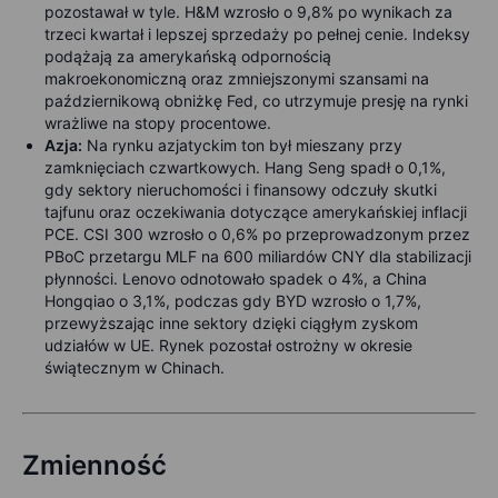
pozostawał w tyle. H&M wzrosło o 9,8% po wynikach za
trzeci kwartał i lepszej sprzedaży po pełnej cenie. Indeksy
podążają za amerykańską odpornością
makroekonomiczną oraz zmniejszonymi szansami na
październikową obniżkę Fed, co utrzymuje presję na rynki
wrażliwe na stopy procentowe.
Azja:
Na rynku azjatyckim ton był mieszany przy
zamknięciach czwartkowych. Hang Seng spadł o 0,1%,
gdy sektory nieruchomości i finansowy odczuły skutki
tajfunu oraz oczekiwania dotyczące amerykańskiej inflacji
PCE. CSI 300 wzrosło o 0,6% po przeprowadzonym przez
PBoC przetargu MLF na 600 miliardów CNY dla stabilizacji
płynności. Lenovo odnotowało spadek o 4%, a China
Hongqiao o 3,1%, podczas gdy BYD wzrosło o 1,7%,
przewyższając inne sektory dzięki ciągłym zyskom
udziałów w UE.
Rynek pozostał ostrożny w okresie
świątecznym w Chinach.
Zmienność