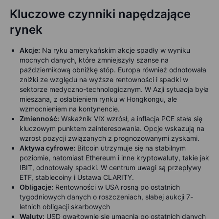
Kluczowe czynniki napędzające
rynek
Akcje:
Na ryku amerykańskim akcje spadły w wyniku
mocnych danych, które zmniejszyły szanse na
październikową obniżkę stóp. Europa również odnotowała
zniżki ze względu na wyższe rentowności i spadki w
sektorze medyczno-technologicznym. W Azji sytuacja była
mieszana, z osłabieniem rynku w Hongkongu, ale
wzmocnieniem na kontynencie.
Zmienność:
Wskaźnik VIX wzrósł, a inflacja PCE stała się
kluczowym punktem zainteresowania. Opcje wskazują na
wzrost pozycji związanych z prognozowanymi zyskami.
Aktywa cyfrowe:
Bitcoin utrzymuje się na stabilnym
poziomie, natomiast Ethereum i inne kryptowaluty, takie jak
IBIT, odnotowały spadki. W centrum uwagi są przepływy
ETF, stablecoiny i Ustawa CLARITY.
Obligacje
:
Rentowności w USA rosną po ostatnich
tygodniowych danych o roszczeniach, słabej aukcji 7-
letnich obligacji skarbowych
Waluty:
USD gwałtownie się umacnia po ostatnich danych