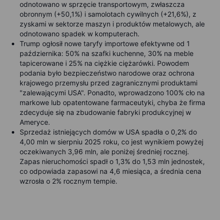
odnotowano w sprzęcie transportowym, zwłaszcza
obronnym (+50,1%) i samolotach cywilnych (+21,6%), z
zyskami w sektorze maszyn i produktów metalowych, ale
odnotowano spadek w komputerach.
Trump ogłosił nowe taryfy importowe efektywne od 1
października: 50% na szafki kuchenne, 30% na meble
tapicerowane i 25% na ciężkie ciężarówki. Powodem
podania było bezpieczeństwo narodowe oraz ochrona
krajowego przemysłu przed zagranicznymi produktami
"zalewającymi USA". Ponadto, wprowadzono 100% cło na
markowe lub opatentowane farmaceutyki, chyba że firma
zdecyduje się na zbudowanie fabryki produkcyjnej w
Ameryce.
Sprzedaż istniejących domów w USA spadła o 0,2% do
4,00 mln w sierpniu 2025 roku, co jest wynikiem powyżej
oczekiwanych 3,96 mln, ale poniżej średniej rocznej.
Zapas nieruchomości spadł o 1,3% do 1,53 mln jednostek,
co odpowiada zapasowi na 4,6 miesiąca, a średnia cena
wzrosła o 2% rocznym tempie.