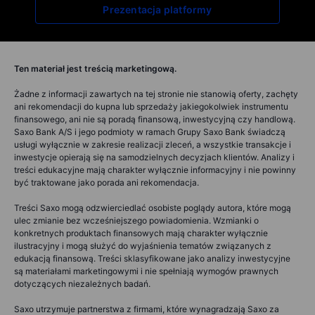
Prezentacja platformy
Ten materiał jest treścią marketingową.
Żadne z informacji zawartych na tej stronie nie stanowią oferty, zachęty
ani rekomendacji do kupna lub sprzedaży jakiegokolwiek instrumentu
finansowego, ani nie są poradą finansową, inwestycyjną czy handlową.
Saxo Bank A/S i jego podmioty w ramach Grupy Saxo Bank świadczą
usługi wyłącznie w zakresie realizacji zleceń, a wszystkie transakcje i
inwestycje opierają się na samodzielnych decyzjach klientów. Analizy i
treści edukacyjne mają charakter wyłącznie informacyjny i nie powinny
być traktowane jako porada ani rekomendacja.
Treści Saxo mogą odzwierciedlać osobiste poglądy autora, które mogą
ulec zmianie bez wcześniejszego powiadomienia. Wzmianki o
konkretnych produktach finansowych mają charakter wyłącznie
ilustracyjny i mogą służyć do wyjaśnienia tematów związanych z
edukacją finansową. Treści sklasyfikowane jako analizy inwestycyjne
są materiałami marketingowymi i nie spełniają wymogów prawnych
dotyczących niezależnych badań.
Saxo utrzymuje partnerstwa z firmami, które wynagradzają Saxo za