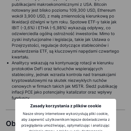
publikacjami makroekonomicznymi z USA. Bitcoin
notowany jest blisko poziomu 109,300 USD, Ethereum
wokół 3,900 USD, z małą zmiennością kierunkową po
likwidacji dźwigni w tym roku. Spotowe ETF-y takie jak
IBIT (-3,6%) i ETHA (-5,98%) wykazują odpływy, co
odzwierciedla ogólną ostrożność inwestorów. Mimo to
zyski instytucjonalne i legislacja, takie jak Ustawa o
Przejrzystości, regulacje dotyczące stablecoinów i
zatwierdzenia ETF, są kluczowymi napędami czwartego
kwartału.
Analitycy wskazują na kontynuację rotacji w kierunku
protokołów DeFi oraz łańcuchów wspierających
stablecoiny, jednak wzrasta kontrola nad transakcjami
kryptowalutowymi na skutek niezwykłych ruchów
cenowych w firmach takich jak MSTR. Śledź publikację
inflacji PCE jako potencjalny katalizator oraz wpływy
funduszy.
Zasady korzystania z plików cookie
Nasze strony internetowe wykorzystują pliki cookie,
aby zapewnić użytkownikom lepsze doświadczenia z
Obligacje
przeglądania umożliwiając, optymalizując i analizując