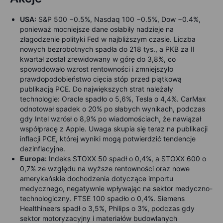
USA:
S&P 500 −0.5%, Nasdaq 100 −0.5%, Dow −0.4%,
ponieważ mocniejsze dane osłabiły nadzieje na
złagodzenie polityki Fed w najbliższym czasie. Liczba
nowych bezrobotnych spadła do 218 tys., a PKB za II
kwartał został zrewidowany w górę do 3,8%, co
spowodowało wzrost rentowności i zmniejszyło
prawdopodobieństwo cięcia stóp przed piątkową
publikacją PCE.
Do największych strat należały
technologie: Oracle spadło o 5,6%, Tesla o 4,4%. CarMax
odnotował spadek o 20% po słabych wynikach, podczas
gdy Intel wzrósł o 8,9% po wiadomościach, że nawiązał
współpracę z Apple. Uwaga skupia się teraz na publikacji
inflacji PCE, której wyniki mogą potwierdzić tendencje
dezinflacyjne.
Europa:
Indeks STOXX 50 spadł o 0,4%, a STOXX 600 o
0,7% ze względu na wyższe rentowności oraz nowe
amerykańskie dochodzenia dotyczące importu
medycznego, negatywnie wpływając na sektor medyczno-
technologiczny. FTSE 100 spadło o 0,4%. Siemens
Healthineers spadł o 3,5%, Philips o 3%, podczas gdy
sektor motoryzacyjny i materiałów budowlanych