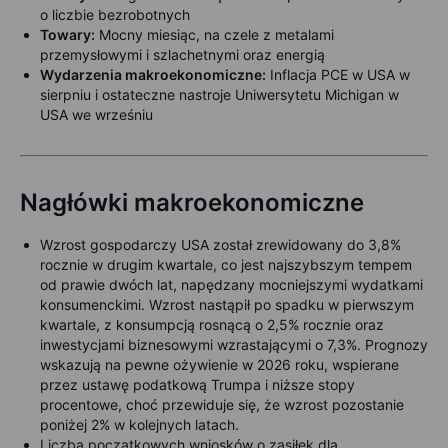
o liczbie bezrobotnych
Towary:
Mocny miesiąc, na czele z metalami
przemysłowymi i szlachetnymi oraz energią
Wydarzenia makroekonomiczne:
Inflacja PCE w USA w
sierpniu i ostateczne nastroje Uniwersytetu Michigan w
USA we wrześniu
Nagłówki makroekonomiczne
Wzrost gospodarczy USA został zrewidowany do 3,8%
rocznie w drugim kwartale, co jest najszybszym tempem
od prawie dwóch lat, napędzany mocniejszymi wydatkami
konsumenckimi. Wzrost nastąpił po spadku w pierwszym
kwartale, z konsumpcją rosnącą o 2,5% rocznie oraz
inwestycjami biznesowymi wzrastającymi o 7,3%. Prognozy
wskazują na pewne ożywienie w 2026 roku, wspierane
przez ustawę podatkową Trumpa i niższe stopy
procentowe, choć przewiduje się, że wzrost pozostanie
poniżej 2% w kolejnych latach.
Liczba początkowych wniosków o zasiłek dla