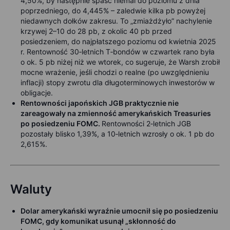
4,50%, by następnie spaść niemal do poziomu z dnia
poprzedniego, do 4,445% – zaledwie kilka pb powyżej
niedawnych dołków zakresu. To „zmiażdżyło” nachylenie
krzywej 2–10 do 28 pb, z okolic 40 pb przed
posiedzeniem, do najpłatszego poziomu od kwietnia 2025
r. Rentowność 30‑letnich T‑bondów w czwartek rano była
o ok. 5 pb niżej niż we wtorek, co sugeruje, że Warsh zrobił
mocne wrażenie, jeśli chodzi o realne (po uwzględnieniu
inflacji) stopy zwrotu dla długoterminowych inwestorów w
obligacje.
Rentowności japońskich JGB praktycznie nie
zareagowały na zmienność amerykańskich Treasuries
po posiedzeniu FOMC.
Rentowności 2‑letnich JGB
pozostały blisko 1,39%, a 10‑letnich wzrosły o ok. 1 pb do
2,615%.
Waluty
Dolar amerykański wyraźnie umocnił się po posiedzeniu
FOMC, gdy komunikat usunął „skłonność do