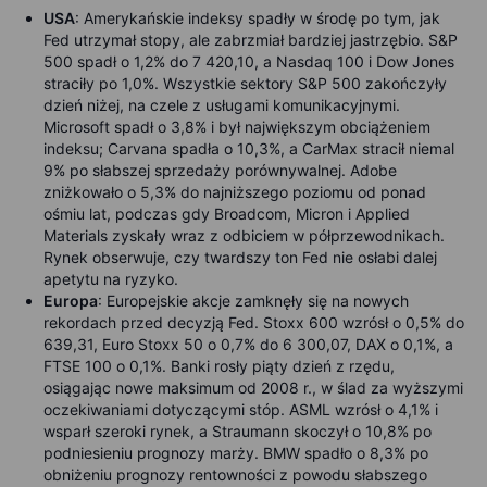
USA
:
Amerykańskie indeksy spadły w środę po tym, jak
Fed utrzymał stopy, ale zabrzmiał bardziej jastrzębio. S&P
500 spadł o 1,2% do 7 420,10, a Nasdaq 100 i Dow Jones
straciły po 1,0%. Wszystkie sektory S&P 500 zakończyły
dzień niżej, na czele z usługami komunikacyjnymi.
Microsoft spadł o 3,8% i był największym obciążeniem
indeksu; Carvana spadła o 10,3%, a CarMax stracił niemal
9% po słabszej sprzedaży porównywalnej. Adobe
zniżkowało o 5,3% do najniższego poziomu od ponad
ośmiu lat, podczas gdy Broadcom, Micron i Applied
Materials zyskały wraz z odbiciem w półprzewodnikach.
Rynek obserwuje, czy twardszy ton Fed nie osłabi dalej
apetytu na ryzyko.
Europa
:
Europejskie akcje zamknęły się na nowych
rekordach przed decyzją Fed. Stoxx 600 wzrósł o 0,5% do
639,31, Euro Stoxx 50 o 0,7% do 6 300,07, DAX o 0,1%, a
FTSE 100 o 0,1%. Banki rosły piąty dzień z rzędu,
osiągając nowe maksimum od 2008 r., w ślad za wyższymi
oczekiwaniami dotyczącymi stóp. ASML wzrósł o 4,1% i
wsparł szeroki rynek, a Straumann skoczył o 10,8% po
podniesieniu prognozy marży. BMW spadło o 8,3% po
obniżeniu prognozy rentowności z powodu słabszego