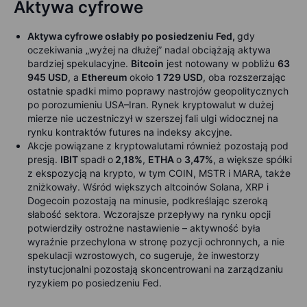
Aktywa cyfrowe
Aktywa cyfrowe osłabły po posiedzeniu Fed,
gdy
oczekiwania „wyżej na dłużej” nadal obciążają aktywa
bardziej spekulacyjne.
Bitcoin
jest notowany w pobliżu
63
945 USD
, a
Ethereum
około
1 729 USD
, oba rozszerzając
ostatnie spadki mimo poprawy nastrojów geopolitycznych
po porozumieniu USA–Iran. Rynek kryptowalut w dużej
mierze nie uczestniczył w szerszej fali ulgi widocznej na
rynku kontraktów futures na indeksy akcyjne.
Akcje powiązane z kryptowalutami również pozostają pod
presją.
IBIT
spadł o
2,18%
,
ETHA
o
3,47%
, a większe spółki
z ekspozycją na krypto, w tym COIN, MSTR i MARA, także
zniżkowały. Wśród większych altcoinów Solana, XRP i
Dogecoin pozostają na minusie, podkreślając szeroką
słabość sektora. Wczorajsze przepływy na rynku opcji
potwierdziły ostrożne nastawienie – aktywność była
wyraźnie przechylona w stronę pozycji ochronnych, a nie
spekulacji wzrostowych, co sugeruje, że inwestorzy
instytucjonalni pozostają skoncentrowani na zarządzaniu
ryzykiem po posiedzeniu Fed.