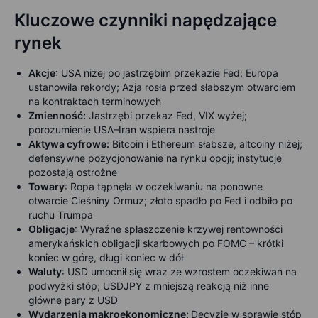
Kluczowe czynniki napędzające
rynek
Akcje
:
USA niżej po jastrzębim przekazie Fed; Europa
ustanowiła rekordy; Azja rosła przed słabszym otwarciem
na kontraktach terminowych
Zmienność:
J
astrzębi przekaz Fed, VIX wyżej;
porozumienie USA–Iran wspiera nastroje
Aktywa cyfrowe
:
Bitcoin i Ethereum słabsze, altcoiny niżej;
defensywne pozycjonowanie na rynku opcji; instytucje
pozostają ostrożne
Towary
:
Ropa tąpnęła w oczekiwaniu na ponowne
otwarcie Cieśniny Ormuz; złoto spadło po Fed i odbiło po
ruchu Trumpa
Obligacje
:
Wyraźne spłaszczenie
krzywej rentowności
amerykańskich obligacji skarbowych
po FOMC – krótki
koniec w górę, długi koniec w dół
Waluty
:
USD umocnił się wraz ze wzrostem oczekiwań na
podwyżki stóp; USDJPY z mniejszą reakcją niż inne
główne pary z USD
Wydarzenia makroekonomiczne
:
Decyzje w sprawie stóp