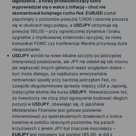
łagodzenia”, a nowy przewodniczący ostro
wypowiedział się o walce z inflacją – choć nie
skomentował kolejnego ruchu Fed. EURUSD
został
zepchnięty z poziomów powyżej 1,1600 i obecnie porusza
się w okolicach tego pułapu, a
USDJPY
utrzymuje się
powyżej 160,00 – przy ograniczonej dynamice i braku
sygnałów z implikowanej zmienności opcyjnej, że nowy
komunikat FOMC czy konferencja Warsha przyniosą duże
niespodzianki.
USDJPY
wzrósł na nowe lokalne szczyty po jastrzębiej
interpretacji posiedzenia, ale JPY nie osłabił się tak mocno
jak większość innych głównych walut względem dolara –
być może dlatego, że najdłuższe amerykańskie
rentowności spadły przy bardziej jastrzębim Fed, co
zawęziło długoterminowe spready między USA a Japonią,
tradycyjnie istotne dla kursu
USDJPY
. Niewykluczone też,
że inwestorzy nie chcą zbyt agresywnie budować długich
pozycji w
USDJPY
, obawiając się, iż japońskie
Ministerstwo Finansów jest gotowe ponownie
interweniować po spektakularnych działaniach z końca
kwietnia w pobliżu obecnych poziomów. Na parach
krzyżowych z jenem JPY był znacznie mocniejszy –
EURJPY
jest notowany tuż poniżej 185,00, w dół z