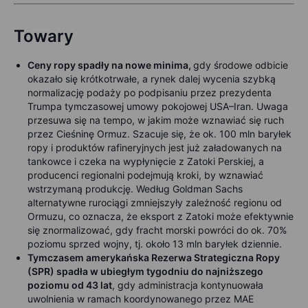
Towary
Ceny ropy spadły na nowe minima,
gdy środowe odbicie
okazało się krótkotrwałe, a rynek dalej wycenia szybką
normalizację podaży po podpisaniu przez prezydenta
Trumpa tymczasowej umowy pokojowej USA–Iran. Uwaga
przesuwa się na tempo, w jakim może wznawiać się ruch
przez Cieśninę Ormuz. Szacuje się, że ok. 100 mln baryłek
ropy i produktów rafineryjnych jest już załadowanych na
tankowce i czeka na wypłynięcie z Zatoki Perskiej, a
producenci regionalni podejmują kroki, by wznawiać
wstrzymaną produkcję. Według Goldman Sachs
alternatywne rurociągi zmniejszyły zależność regionu od
Ormuzu, co oznacza, że eksport z Zatoki może efektywnie
się znormalizować, gdy fracht morski powróci do ok. 70%
poziomu sprzed wojny, tj. około 13 mln baryłek dziennie.
Tymczasem amerykańska Rezerwa Strategiczna Ropy
(SPR) spadła w ubiegłym tygodniu do najniższego
poziomu od 43 lat
, gdy administracja kontynuowała
uwolnienia w ramach koordynowanego przez MAE