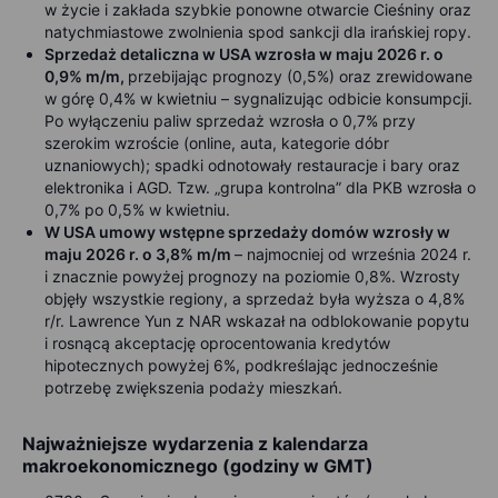
w życie i zakłada szybkie ponowne otwarcie Cieśniny oraz
natychmiastowe zwolnienia spod sankcji dla irańskiej ropy.
Sprzedaż detaliczna w USA wzrosła w maju 2026 r. o
0,9% m/m,
przebijając prognozy (0,5%) oraz zrewidowane
w górę 0,4% w kwietniu – sygnalizując odbicie konsumpcji.
Po wyłączeniu paliw sprzedaż wzrosła o 0,7% przy
szerokim wzroście (online, auta, kategorie dóbr
uznaniowych); spadki odnotowały restauracje i bary oraz
elektronika i AGD. Tzw. „grupa kontrolna” dla PKB wzrosła o
0,7% po 0,5% w kwietniu.
W USA umowy wstępne sprzedaży domów wzrosły w
maju 2026 r. o 3,8% m/m
– najmocniej od września 2024 r.
i znacznie powyżej prognozy na poziomie 0,8%. Wzrosty
objęły wszystkie regiony, a sprzedaż była wyższa o 4,8%
r/r. Lawrence Yun z NAR wskazał na odblokowanie popytu
i rosnącą akceptację oprocentowania kredytów
hipotecznych powyżej 6%, podkreślając jednocześnie
potrzebę zwiększenia podaży mieszkań.
Najważniejsze wydarzenia z kalendarza
makroekonomicznego (godziny w GMT)