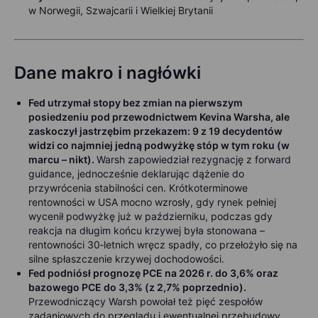
w Norwegii, Szwajcarii i Wielkiej Brytanii
Dane makro i nagłówki
Fed utrzymał stopy bez zmian na pierwszym
posiedzeniu pod przewodnictwem Kevina Warsha, ale
zaskoczył jastrzębim przekazem: 9 z 19 decydentów
widzi co najmniej jedną podwyżkę stóp w tym roku (w
marcu – nikt).
Warsh zapowiedział rezygnację z forward
guidance, jednocześnie deklarując dążenie do
przywrócenia stabilności cen. Krótkoterminowe
rentowności w USA mocno wzrosły, gdy rynek pełniej
wycenił podwyżkę już w październiku, podczas gdy
reakcja na długim końcu krzywej była stonowana –
rentowności 30‑letnich wręcz spadły, co przełożyło się na
silne spłaszczenie krzywej dochodowości.
Fed podniósł prognozę PCE na 2026 r. do 3,6% oraz
bazowego PCE do 3,3% (z 2,7% poprzednio).
Przewodniczący Warsh powołał też pięć zespołów
zadaniowych do przeglądu i ewentualnej przebudowy