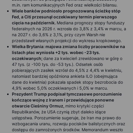
m.in. ram komunikacyjnych Fed oraz wielkości bilansu.
Wiele banków podniosło prognozowaną ścieżkę stóp
Fed, a Citi przesunął oczekiwany termin pierwszego
cięcia na październik.
Mediana prognozy stopy funduszy
federalnych na 2026 r. wzrosła do 3,8% z 3,4% w marcu, a
na 2027 r. do 3,6% z 3,1%, przy czym Warsh nie
przedstawił własnych projekcji do wykresu kropkowego.
Wielka Brytania: majowa zmiana liczby pracowników na
listach płac wyniosła +2 tys. wobec -23 tys.
oczekiwanych;
dane za kwiecień zrewidowano w górę o
47 tys. (z -100 tys. do -53 tys.). Odsetek osób
pobierających zasiłek wzrósł do 4,5% z 4,4% w kwietniu,
natomiast bardziej opóźniona ankieta ILO (obejmująca
dane do kwietnia) pokazała spadek stopy bezrobocia do
4,9% wobec 5,0% oczekiwanych i 5,0% w marcu.
Prezydent Trump podpisał tymczasowe porozumienie
kończące wojnę z Iranem i przewidujące ponowne
otwarcie Cieśniny Ormuz,
mimo krytyki części
Republikanów, że USA czynią zbyt daleko idące
ustępstwa. Porozumienie sugeruje, że Iran ma prawo do
wzbogacania uranu, rozwoju pocisków balistycznych oraz
dostępu do zamrożonych środków. Memorandum weszło