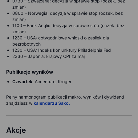
0730 –
Szwajcaria: decyzja w sprawie stóp (oczek. bez
zmian)
0800 –
Norwegia: decyzja w sprawie stóp (oczek. bez
zmian)
1100 –
Bank Anglii: decyzja w sprawie stóp (oczek. bez
zmian)
1230 –
USA: cotygodniowe wnioski o zasiłek dla
bezrobotnych
1230 –
USA: Indeks koniunktury Philadelphia Fed
2330 –
Japonia: krajowy CPI za maj
Publikacje wyników
Czwartek
: Accenture, Kroger
Pełny harmonogram publikacji makro, wyników i dywidend
znajdziesz w
kalendarzu Saxo.
Akcje