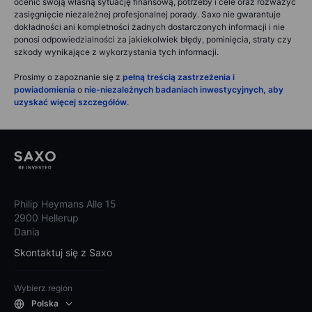
ocenić swoją własną sytuację finansową, potrzeby i cele oraz rozważyć
zasięgnięcie niezależnej profesjonalnej porady. Saxo nie gwarantuje
dokładności ani kompletności żadnych dostarczonych informacji i nie
ponosi odpowiedzialności za jakiekolwiek błędy, pominięcia, straty czy
szkody wynikające z wykorzystania tych informacji.
Prosimy o zapoznanie się z
pełną treścią zastrzeżenia i
powiadomienia
o
nie-niezależnych badaniach inwestycyjnych, aby
uzyskać więcej szczegółów
.
Philip Heymans Alle 15
2900 Hellerup
Dania
Skontaktuj się z Saxo
Wybierz region
Polska