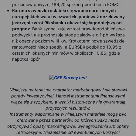
poziomów powyżej 186,20 sprzed posiedzenia FOMC.
Korona szwedzka osłabiła się wobec euro i innych
europejskich walut w czwartek, ponieważ oczekiwany
jastrzębi zwrot Riksbanku okazał się łagodniejszy od
prognoz.
Bank sygnalizuje wzrost prawdopodobieństwa
podwyżki, ale prognozuje stopę zaledwie o 1 pb wyższą
niż obecny poziom w III kw. Krótkoterminowe szwedzkie
rentowności nieco spadły, a
EURSEK
podbił do 10,95 z
ostatnich lokalnych minimów w okolicach 10,86, gdzie
napotkał opór.
Niniejszy materiał ma charakter marketingowy i nie stanowi
porady inwestycyjnej. Handel instrumentami finansowymi
wiąże się z ryzykiem, a wyniki historyczne nie gwarantują
przyszłych rezultatów.
Instrumenty wspomniane w niniejszym materiale mogą być
oferowane przez partnerów, od których Saxo może
otrzymywać opłaty marketingowe, wynagrodzenia lub opłaty
retrocesyjne. Niezależnie od ewentualnych korzyści