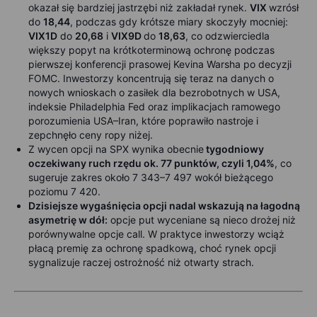
okazał się bardziej jastrzębi niż zakładał rynek.
VIX
wzrósł
do
18,44
, podczas gdy krótsze miary skoczyły mocniej:
VIX1D
do
20,68
i
VIX9D
do
18,63
, co odzwierciedla
większy popyt na krótkoterminową ochronę podczas
pierwszej konferencji prasowej Kevina Warsha po decyzji
FOMC. Inwestorzy koncentrują się teraz na danych o
nowych wnioskach o zasiłek dla bezrobotnych w USA,
indeksie Philadelphia Fed oraz implikacjach ramowego
porozumienia USA–Iran, które poprawiło nastroje i
zepchnęło ceny ropy niżej.
Z wycen opcji na SPX wynika obecnie
tygodniowy
oczekiwany ruch rzędu ok. 77 punktów, czyli 1,04%
, co
sugeruje zakres około 7 343–7 497 wokół bieżącego
poziomu 7 420.
Dzisiejsze wygaśnięcia opcji nadal wskazują na łagodną
asymetrię w dół:
opcje put wyceniane są nieco drożej niż
porównywalne opcje call. W praktyce inwestorzy wciąż
płacą premię za ochronę spadkową, choć rynek opcji
sygnalizuje raczej ostrożność niż otwarty strach.