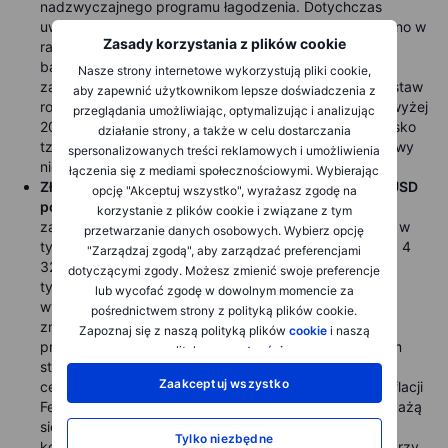
nadzwyczajnego programu łagodzenia. Dotychczas
uwolniono 75 mln baryłek, a kolejne 97 mln zaplanowano w
Zasady korzystania z plików cookie
ramach obecnego planu o łącznej wielkości 172 mln
baryłek. Tygodniowe dane EIA pokazały również, że
Nasze strony internetowe wykorzystują pliki cookie,
zapasy w Cushing (Oklahoma) – kluczowym węźle dostaw
aby zapewnić użytkownikom lepsze doświadczenia z
ropy WTI – spadły ósmy tydzień z rzędu, do nieco powyżej
przeglądania umożliwiając, optymalizując i analizując
20 mln baryłek, najniżej od 2014 r. i niebezpiecznie blisko
działanie strony, a także w celu dostarczania
tzw. „tank‑bottom”, poniżej którego system magazynowy
spersonalizowanych treści reklamowych i umożliwienia
nie działa efektywnie.
łączenia się z mediami społecznościowymi. Wybierając
Złoto spadło o ok. 160 USD do minimum przy 4 257 USD
opcję "Akceptuj wszystko", wyrażasz zgodę na
po zaskakująco jastrzębim posiedzeniu FOMC,
które
korzystanie z plików cookie i związane z tym
zasygnalizowało możliwość kolejnej podwyżki jeszcze w
przetwarzanie danych osobowych. Wybierz opcję
tym roku. Następnie kruszec silnie odbił, rosnąc do ok. 4
"Zarządzaj zgodą", aby zarządzać preferencjami
325 USD po podpisaniu przez prezydenta Trumpa
dotyczącymi zgody. Możesz zmienić swoje preferencje
tymczasowej umowy USA–Iran, co wywołało nową falę
lub wycofać zgodę w dowolnym momencie za
wyprzedaży ropy. Kontrastujące reakcje podkreślają
pośrednictwem strony z polityką plików cookie.
zmagania rynku między krótkoterminowymi
Zapoznaj się z naszą polityką plików
cookie
i naszą
przeciwnościami makro a długoterminowym wsparciem
polityką
prywatności
.
strukturalnym dla złota. Przy gwałtownie spadających
Zaakceptuj wszystko
cenach energii pozostaje też pytanie, czy projekcje inflacji
Fed na 2026 r. – PCE 3,6% i bazowe PCE 3,3% – nie okażą
się zbyt wysokie i nie będą wymagały rewizji w dół w
Tylko niezbędne
kolejnych miesiącach. Kluczowe opory to linia trendu przy