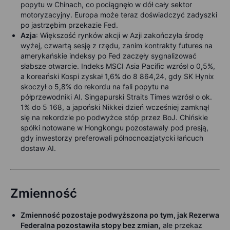
popytu w Chinach, co pociągnęło w dół cały sektor
motoryzacyjny. Europa może teraz doświadczyć zadyszki
po jastrzębim przekazie Fed.
Azja
:
Większość rynków akcji w Azji zakończyła środę
wyżej, czwartą sesję z rzędu, zanim kontrakty futures na
amerykańskie indeksy po Fed zaczęły sygnalizować
słabsze otwarcie. Indeks MSCI Asia Pacific wzrósł o 0,5%,
a koreański Kospi zyskał 1,6% do 8 864,24, gdy SK Hynix
skoczył o 5,8% do rekordu na fali popytu na
półprzewodniki AI. Singapurski Straits Times wzrósł o ok.
1% do 5 168, a japoński Nikkei dzień wcześniej zamknął
się na rekordzie po podwyżce stóp przez BoJ. Chińskie
spółki notowane w Hongkongu pozostawały pod presją,
gdy inwestorzy preferowali północnoazjatycki łańcuch
dostaw AI.
Zmienność
Zmienność pozostaje podwyższona po tym, jak Rezerwa
Federalna pozostawiła stopy bez zmian,
ale przekaz