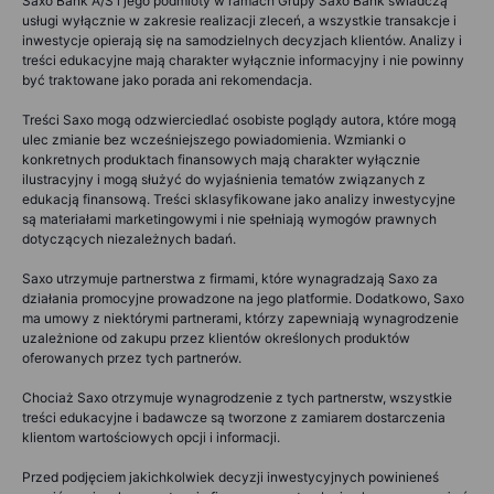
Saxo Bank A/S i jego podmioty w ramach Grupy Saxo Bank świadczą
usługi wyłącznie w zakresie realizacji zleceń, a wszystkie transakcje i
inwestycje opierają się na samodzielnych decyzjach klientów. Analizy i
treści edukacyjne mają charakter wyłącznie informacyjny i nie powinny
być traktowane jako porada ani rekomendacja.
Treści Saxo mogą odzwierciedlać osobiste poglądy autora, które mogą
ulec zmianie bez wcześniejszego powiadomienia. Wzmianki o
konkretnych produktach finansowych mają charakter wyłącznie
ilustracyjny i mogą służyć do wyjaśnienia tematów związanych z
edukacją finansową. Treści sklasyfikowane jako analizy inwestycyjne
są materiałami marketingowymi i nie spełniają wymogów prawnych
dotyczących niezależnych badań.
Saxo utrzymuje partnerstwa z firmami, które wynagradzają Saxo za
działania promocyjne prowadzone na jego platformie. Dodatkowo, Saxo
ma umowy z niektórymi partnerami, którzy zapewniają wynagrodzenie
uzależnione od zakupu przez klientów określonych produktów
oferowanych przez tych partnerów.
Chociaż Saxo otrzymuje wynagrodzenie z tych partnerstw, wszystkie
treści edukacyjne i badawcze są tworzone z zamiarem dostarczenia
klientom wartościowych opcji i informacji.
Przed podjęciem jakichkolwiek decyzji inwestycyjnych powinieneś