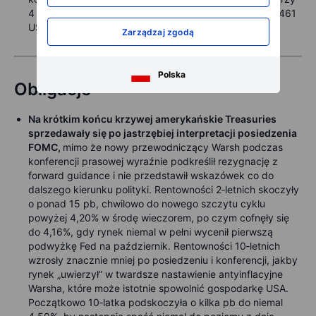
4 425 USD oraz 200‑dniowa średnia krocząca przy 4 461
USD.
Zarządzaj zgodą
Polska
Obligacje
Na krótkim końcu krzywej amerykańskie Treasuries
sprzedawały się po jastrzębiej interpretacji posiedzenia
FOMC,
mimo że nowy przewodniczący Warsh podczas
konferencji prasowej wyraźnie podkreślił rezygnację z
forward guidance i nie przedstawił wskazówek co do
dalszego kierunku polityki. Rentowności 2‑letnich skoczyły
o ponad 15 pb, chwilowo do nowego szczytu cyklu
powyżej 4,20% w środę wieczorem, po czym cofnęły się
do 4,16%, gdy rynek niemal w pełni wycenił pierwszą
podwyżkę Fed na październik. Rentowności 10‑letnich
wzrosły znacznie mniej po posiedzeniu i konferencji, jakby
rynek „uwierzył” w twardsze nastawienie antyinflacyjne
Warsha, które może istotnie spowolnić gospodarkę USA.
Początkowo 10‑latka podskoczyła o kilka pb do niemal