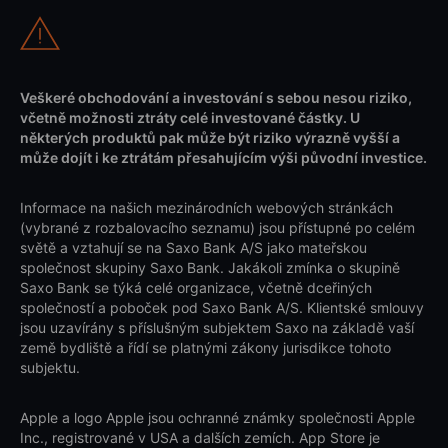
Veškeré obchodování a investování s sebou nesou riziko,
včetně možnosti ztráty celé investované částky. U
některých produktů pak může být riziko výrazně vyšší a
může dojít i ke ztrátám přesahujícím výši původní investice.
Informace na našich mezinárodních webových stránkách
(vybrané z rozbalovacího seznamu) jsou přístupné po celém
světě a vztahují se na Saxo Bank A/S jako mateřskou
společnost skupiny Saxo Bank. Jakákoli zmínka o skupině
Saxo Bank se týká celé organizace, včetně dceřiných
společností a poboček pod Saxo Bank A/S. Klientské smlouvy
jsou uzavírány s příslušným subjektem Saxo na základě vaší
země bydliště a řídí se platnými zákony jurisdikce tohoto
subjektu.
Apple a logo Apple jsou ochranné známky společnosti Apple
Inc., registrované v USA a dalších zemích. App Store je