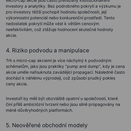
Micro-cap akcie jsou často přehlíženy institucionálními
investory a analytiky. Bez podrobného pokrytí a výzkumu je
pro investory těžší pochopit hodnotu společnosti, její
výkonnostní potenciál nebo konkurenční prostředí. Tento
nedostatek pokrytí může vést k větším cenovým
neefektivitám, což ztěžuje hodnocení skutečné hodnoty
akcie.
4. Riziko podvodu a manipulace
Trh s micro-cap akciemi je více náchylný k podvodným
schématům, jako jsou praktiky "pump and dump", kdy je cena
akcie uměle nafouknuta zavádějící propagací. Následně často
dochází k náhlému výprodeji, což způsobí prudký pokles
ceny akcie.
Investoři by měli být obzvláště opatrní u společností, které
činí příliš ambiciózní tvrzení nebo jsou silně propagovány na
méně důvěryhodných platformách.
5. Neověřené obchodní modely