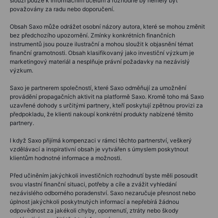
slouží pouze k informačním účelům a rozhodně by neměly být
považovány za radu nebo doporučení.
Obsah Saxo může odrážet osobní názory autora, které se mohou změnit
bez předchozího upozornění. Zmínky konkrétních finančních
instrumentů jsou pouze ilustrační a mohou sloužit k objasnění témat
finanční gramotnosti. Obsah klasifikovaný jako investiční výzkum je
marketingový materiál a nesplňuje právní požadavky na nezávislý
výzkum.
Saxo je partnerem společností, které Saxo odměňují za umožnění
provádění propagačních aktivit na platformě Saxo. Kromě toho má Saxo
uzavřené dohody s určitými partnery, kteří poskytují zpětnou provizi za
předpokladu, že klienti nakoupí konkrétní produkty nabízené těmito
partnery.
I když Saxo přijímá kompenzaci v rámci těchto partnerství, veškerý
vzdělávací a inspirativní obsah je vytvářen s úmyslem poskytnout
klientům hodnotné informace a možnosti.
Před učiněním jakýchkoli investičních rozhodnutí byste měli posoudit
svou vlastní finanční situaci, potřeby a cíle a zvážit vyhledání
nezávislého odborného poradenství. Saxo nezaručuje přesnost nebo
úplnost jakýchkoli poskytnutých informací a nepřebírá žádnou
odpovědnost za jakékoli chyby, opomenutí, ztráty nebo škody