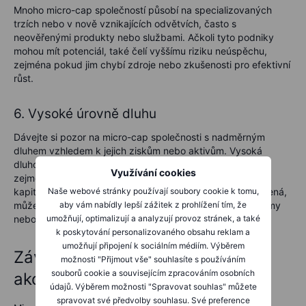
Mnoho micro-cap společností působí na specializovaných
trzích nebo v nově vznikajících odvětvích, často s
neověřenými produkty nebo službami. Ačkoli tyto podniky
mohou mít potenciál, také čelí vyššímu riziku neúspěchu,
zejména pokud jim chybí zdroje nebo zkušenosti pro efektivní
růst.
6. Vysoké úrovně dluhu
Dávejte si pozor na micro-cap společnosti s nadměrným
dluhem vzhledem k jejich ziskům nebo aktivům. Vysoká
dluhová zátěž může být pro menší společnosti zničující,
Využívání cookies
zejména během ekonomických poklesů, kdy je přístup ke
Naše webové stránky používají soubory cookie k tomu,
kapitálu obtížnější. Pokud je micro-cap firma silně zadlužená,
aby vám nabídly lepší zážitek z prohlížení tím, že
může mít potíže udržet se nad vodou, pokud se sníží příjmy
umožňují, optimalizují a analyzují provoz stránek, a také
nebo se setká s neočekávanými výdaji.
k poskytování personalizovaného obsahu reklam a
umožňují připojení k sociálním médiím. Výběrem
Závěr: Pečlivý výběr micro-cap
možnosti "Přijmout vše" souhlasíte s používáním
souborů cookie a souvisejícím zpracováním osobních
akcií je klíčový
údajů. Výběrem možnosti "Spravovat souhlas" můžete
spravovat své předvolby souhlasu. Své preference