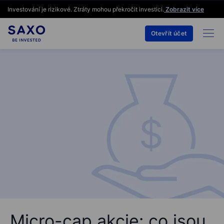
Investování je rizikové. Ztráty mohou překročit investici.
Zobrazit více
Otevřít účet
Micro-cap akcie: co jsou