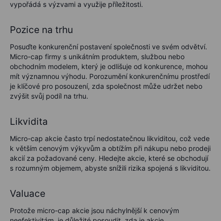
vypořádá s výzvami a využije příležitosti.
Pozice na trhu
Posuďte konkurenční postavení společnosti ve svém odvětví.
Micro-cap firmy s unikátním produktem, službou nebo
obchodním modelem, který je odlišuje od konkurence, mohou
mít významnou výhodu. Porozumění konkurenčnímu prostředí
je klíčové pro posouzení, zda společnost může udržet nebo
zvýšit svůj podíl na trhu.
Likvidita
Micro-cap akcie často trpí nedostatečnou likviditou, což vede
k větším cenovým výkyvům a obtížím při nákupu nebo prodeji
akcií za požadované ceny. Hledejte akcie, které se obchodují
s rozumným objemem, abyste snížili rizika spojená s likviditou.
Valuace
Protože micro-cap akcie jsou náchylnější k cenovým
neefektivitám, je důležité posoudit, zda je akcie