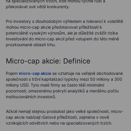
na specializovaných trzích, kde mohou rychle růst a
překonávat své větší konkurenty.
Pro investory s dlouhodobým výhledem a tolerancí k volatilitě
mohou micro-cap akcie představovat příležitosti k
potenciálně vysokým výnosům, ale je důležité zvážit rizika
investování do micro-cap akcií před vstupem do této méně
prozkoumané oblasti trhu.
Micro-cap akcie: Definice
Pojem
micro-cap akcie
se vztahuje na veřejně obchodované
společnosti s tržní kapitalizací typicky mezi 50 miliony a 300
miliony USD. Tyto malé firmy se často těší minimální
pozornosti, omezenému pokrytí analytiků a menšímu počtu
institucionálních investorů.
Ačkoli nemají stejnou proslulost jako velké společnosti, micro-
cap akcie nabízejí růstové příležitosti, zejména v nově
vznikajících odvětvích nebo na specializovaných trzích.