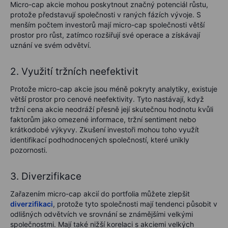
Micro-cap akcie mohou poskytnout značný potenciál růstu,
protože představují společnosti v raných fázích vývoje. S
menším počtem investorů mají micro-cap společnosti větší
prostor pro růst, zatímco rozšiřují své operace a získávají
uznání ve svém odvětví.
2. Využití tržních neefektivit
Protože micro-cap akcie jsou méně pokryty analytiky, existuje
větší prostor pro cenové neefektivity. Tyto nastávají, když
tržní cena akcie neodráží přesně její skutečnou hodnotu kvůli
faktorům jako omezené informace, tržní sentiment nebo
krátkodobé výkyvy. Zkušení investoři mohou toho využít
identifikací podhodnocených společností, které unikly
pozornosti.
3. Diverzifikace
Zařazením micro-cap akcií do portfolia můžete zlepšit
diverzifikaci
, protože tyto společnosti mají tendenci působit v
odlišných odvětvích ve srovnání se známějšími velkými
společnostmi. Mají také nižší korelaci s akciemi velkých