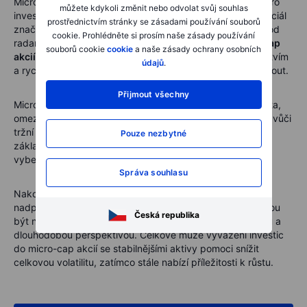
Micro-cap akcie mohou nabídnout jedinečné příležitosti pro
můžete kdykoli změnit nebo odvolat svůj souhlas
investory ochotné přijmout vyšší riziko výměnou za potenciál
prostřednictvím stránky se zásadami používání souborů
značných odměn. Tyto menší společnosti často operují pod
cookie. Prohlédněte si prosím naše zásady používání
radarem, ale pro ty, kdo vědí,
jak investovat do micro-cap
souborů cookie
cookie
a naše zásady ochrany osobních
akcií
, mohou poskytnout přístup k nově vznikajícím odvětvím
údajů
.
a rychle rostoucím sektorům, které mohou větší akcie minout.
Přijmout všechny
Micro-cap akcie s sebou nesou rizika, jako je nízká likvidita,
omezená finanční transparentnost a zvýšená zranitelnost vůči
tržní manipulaci. Proto je zásadní mít pevné pochopení
Pouze nezbytné
základů společnosti, vyhlídek růstu a týmu vedení, než si
vyberete správné akcie.
Správa souhlasu
Nakonec mohou micro-cap akcie nabídnout šanci na
nadprůměrné zisky a větší diverzifikaci portfolia, ale mohou
Česká republika
být nejvhodnější pro investory s vysokou tolerancí k riziku a
dlouhodobou perspektivou. Celkově může vyvážení investic
do micro-cap akcií se stabilnějšími aktivy pomoci snížit
celkovou volatilitu, zatímco stále nabízí příležitosti k růstu.