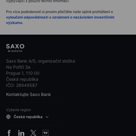
vyplývající z použití těchto informací.
Pro více podrobností si prosím přečtěte naše úplné prohlášení o
vyloučení odpovědnosti
a
oznámení o nezávislém investičním
výzkumu
.
Saxo Bank A/S, organizační složka
Na Poříčí 3a
Prague 1, 110 00
Česká republika
IČO: 28949587
Kontaktujte Saxo Bank
Vyberte region
Česká republika