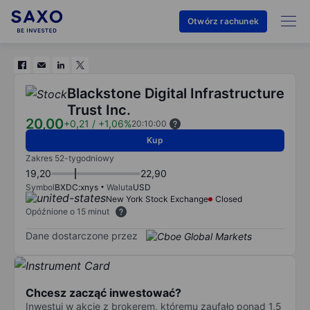
Otwórz rachunek
Blackstone Digital Infrastructure
Trust Inc.
20,00
+0,21
/
+1,06%
20:10:00
Kup
Zakres 52-tygodniowy
19,20
22,90
Symbol
BXDC:xnys
Waluta
USD
New York Stock Exchange
Closed
Opóźnione o 15 minut
Dane dostarczone przez
Chcesz zacząć inwestować?
Inwestuj w akcje z brokerem, któremu zaufało ponad 1,5