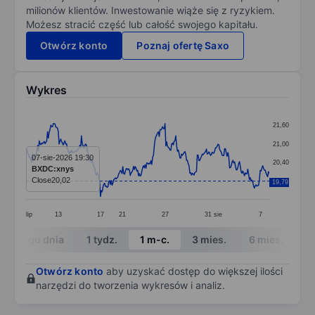
milionów klientów. Inwestowanie wiąże się z ryzykiem.
Możesz stracić część lub całość swojego kapitału.
Otwórz konto
Poznaj ofertę Saxo
Wykres
Chart
21,60
Line chart with 295 data points.
21,00
The chart has 1 X axis displaying categories.
07-sie-2026 19:30
20,40
BXDC:xnys
The chart has 1 Y axis displaying values. Data ranges 
Close
20,02
19,80
19,79
lip
13
17
21
27
31
sie
7
End of interactive chart.
W ciągu dnia
1 tydz.
1 m-c.
3 mies.
6 mies.
1 
Otwórz konto
aby uzyskać dostęp do większej ilości
narzędzi do tworzenia wykresów i analiz.