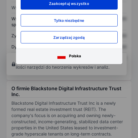
Zaakceptuj wszystko
Wskaźniki
Współczynnik cena do
XXXXXXX
XXXXXXX
Tylko niezbędne
sprzedaży
Zysk na akcję
XXXXXXX
XXXXXXX
Zarządzaj zgodą
Dywidenda na akcję
XXXXXXX
XXXXXXX
Polska
Zwrot z kapitału
XXXXXXX
XXXXXXX
Otwórz konto
aby uzyskać dostęp do większej
własnego
ilości narzędzi do tworzenia wykresów i analiz.
O firmie Blackstone Digital Infrastructure Trust
Inc.
Blackstone Digital Infrastructure Trust Inc is a newly
formed real estate investment trust (REIT). The
company's focus is on acquiring and owning newly-
constructed, income-generating, stabilized data center
properties in the United States leased to investment-
grade hyperscale tenants on long-term contracts.