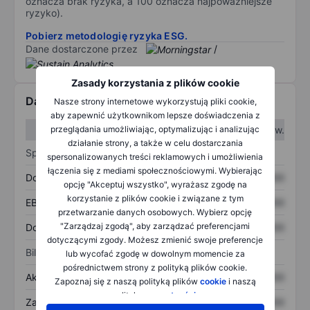
oznacza brak ryzyka, a 100 oznacza najpoważniejsze
ryzyko).
Pobierz metodologię ryzyka ESG.
Dane dostarczone przez
/
Zasady korzystania z plików cookie
Dane finansowe
Nasze strony internetowe wykorzystują pliki cookie,
aby zapewnić użytkownikom lepsze doświadczenia z
przeglądania umożliwiając, optymalizując i analizując
W I kw.
W II kw.
działanie strony, a także w celu dostarczania
Sprawozdanie z zysków
spersonalizowanych treści reklamowych i umożliwienia
łączenia się z mediami społecznościowymi. Wybierając
Dochód
XXXXXXX
XXXXXXX
opcję "Akceptuj wszystko", wyrażasz zgodę na
korzystanie z plików cookie i związane z tym
EBITDA
XXXXXXX
XXXXXXX
przetwarzanie danych osobowych. Wybierz opcję
"Zarządzaj zgodą", aby zarządzać preferencjami
Dochód netto
XXXXXXX
XXXXXXX
dotyczącymi zgody. Możesz zmienić swoje preferencje
Bilans
lub wycofać zgodę w dowolnym momencie za
pośrednictwem strony z polityką plików cookie.
Aktywa ogółem
XXXXXXX
XXXXXXX
Zapoznaj się z naszą polityką plików
cookie
i naszą
polityką
prywatności
.
Zadłużenie ogółem
XXXXXXX
XXXXXXX