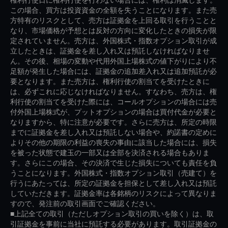
この場合、買方は投資資金の全額を失うことになります。また売
方特有のリスクとして、売方は証拠金を上回る取引を行うことと
なり、市場価格が予想とは反対の方向に変化したときの損失が限
定されていません。売方は、外国株式・指数オプション取引が成
立したときは、証拠金を差し入れ又は預託しなければなりませ
ん。その後、相場の変動や代用外国上場株式の値下がりにより不
足額が発生した場合には、証拠金の追加差入れ又は追加預託が必
要となります。また売方は、権利行使の割当てを受けたときに
は、必ずこれに応じなければなりません。すなわち、売方は、権
利行使の割当てを受けた際には、コールオプションの場合には売
付外国上場株式が、プットオプションの場合は買付代金が必要と
なりますから、特に注意が必要です。さらに売方は、所定の時限
までに証拠金を差し入れ又は預託しない場合や、約諾書の定めに
よりその他の期限の利益の喪失の事由に該当した場合には、損失
を被った状態で建玉の一部又は全部を決済される場合もありま
す。さらにこの場合、その決済で生じた損失についても責任を負
うことになります。外国株式・指数オプション取引（売建て）を
行うにあたっては、所定の証拠金を担保として差し入れ又は預託
していただきます。証拠金率は各銘柄のリスクによって異なりま
すので、発注前の取引画面でご確認ください。
■上記全ての取引（ただしオプション取引の買いを除く）は、取
引証拠金を事前に当社に預託する必要があります。取引証拠金の