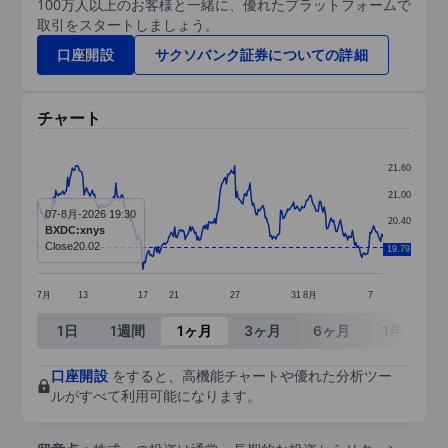
100万人以上のお客様と一緒に、優れたプラットフォームで
取引をスタートしましょう。
口座開設
サクソバンク証券についての詳細
チャート
Chart
21.60
Line chart with 295 data points.
21.00
07-8月-2026 19:30
The chart has 1 X axis displaying categories.
20.40
BXDC:xnys
The chart has 1 Y axis displaying values. Data ra
Close
20.02
19.80
19.79
7月
13
17
21
27
31
8月
7
End of interactive chart.
1日
1週間
1ヶ月
3ヶ月
6ヶ月
1年
3
口座開設
をすると、高機能チャートや優れた分析ツー
ルがすべて利用可能になります。