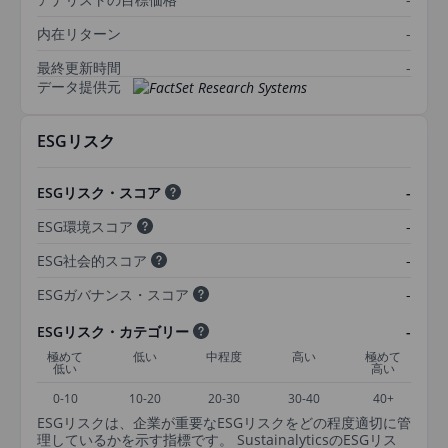
内在リターン
-
最終更新時間
-
データ提供元
ESGリスク
ESGリスク・スコア
-
ESG環境スコア
-
ESG社会的スコア
-
ESGガバナンス・スコア
-
ESGリスク・カテゴリー
-
極めて
低い
中程度
高い
極めて
低い
高い
0-10
10-20
20-30
30-40
40+
ESGリスクは、企業が重要なESGリスクをどの程度適切に管
理しているかを示す指標です。 SustainalyticsのESGリス