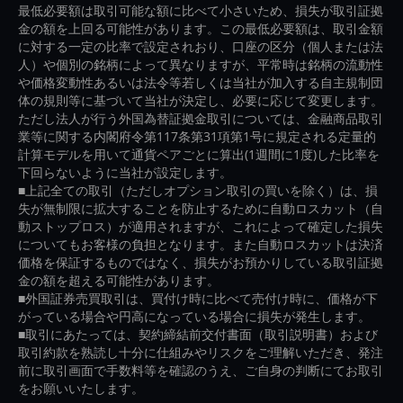
最低必要額は取引可能な額に比べて小さいため、損失が取引証拠
金の額を上回る可能性があります。この最低必要額は、取引金額
に対する一定の比率で設定されおり、口座の区分（個人または法
人）や個別の銘柄によって異なりますが、平常時は銘柄の流動性
や価格変動性あるいは法令等若しくは当社が加入する自主規制団
体の規則等に基づいて当社が決定し、必要に応じて変更します。
ただし法人が行う外国為替証拠金取引については、金融商品取引
業等に関する内閣府令第117条第31項第1号に規定される定量的
計算モデルを用いて通貨ペアごとに算出(1週間に1度)した比率を
下回らないように当社が設定します。
■上記全ての取引（ただしオプション取引の買いを除く）は、損
失が無制限に拡大することを防止するために自動ロスカット（自
動ストップロス）が適用されますが、これによって確定した損失
についてもお客様の負担となります。また自動ロスカットは決済
価格を保証するものではなく、損失がお預かりしている取引証拠
金の額を超える可能性があります。
■外国証券売買取引は、買付け時に比べて売付け時に、価格が下
がっている場合や円高になっている場合に損失が発生します。
■取引にあたっては、契約締結前交付書面（取引説明書）および
取引約款を熟読し十分に仕組みやリスクをご理解いただき、発注
前に取引画面で手数料等を確認のうえ、ご自身の判断にてお取引
をお願いいたします。