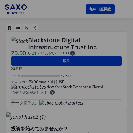
無料口座開設
Blackstone Digital
Infrastructure Trust Inc.
20.00
+0.21
/
+1.06%
20:10:00
取引
52週幅
19.20
22.90
ティッカー
BXDC:xnys
通貨
USD
New York Stock Exchange
Closed
15分の遅延があります
データ提供元
投資を始めてみませんか？