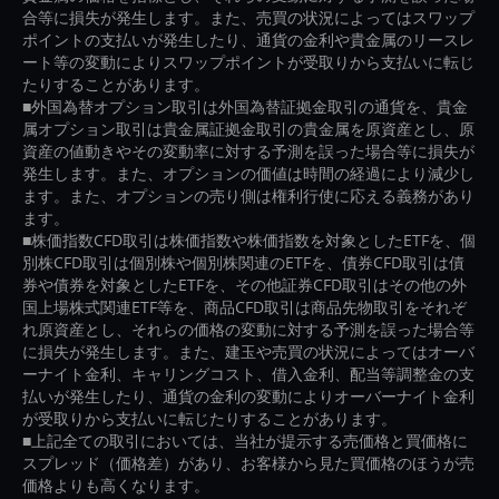
合等に損失が発生します。また、売買の状況によってはスワップ
ポイントの支払いが発生したり、通貨の金利や貴金属のリースレ
ート等の変動によりスワップポイントが受取りから支払いに転じ
たりすることがあります。
■外国為替オプション取引は外国為替証拠金取引の通貨を、貴金
属オプション取引は貴金属証拠金取引の貴金属を原資産とし、原
資産の値動きやその変動率に対する予測を誤った場合等に損失が
発生します。また、オプションの価値は時間の経過により減少し
ます。また、オプションの売り側は権利行使に応える義務があり
ます。
■株価指数CFD取引は株価指数や株価指数を対象としたETFを、個
別株CFD取引は個別株や個別株関連のETFを、債券CFD取引は債
券や債券を対象としたETFを、その他証券CFD取引はその他の外
国上場株式関連ETF等を、商品CFD取引は商品先物取引をそれぞ
れ原資産とし、それらの価格の変動に対する予測を誤った場合等
に損失が発生します。また、建玉や売買の状況によってはオーバ
ーナイト金利、キャリングコスト、借入金利、配当等調整金の支
払いが発生したり、通貨の金利の変動によりオーバーナイト金利
が受取りから支払いに転じたりすることがあります。
■上記全ての取引においては、当社が提示する売価格と買価格に
スプレッド（価格差）があり、お客様から見た買価格のほうが売
価格よりも高くなります。