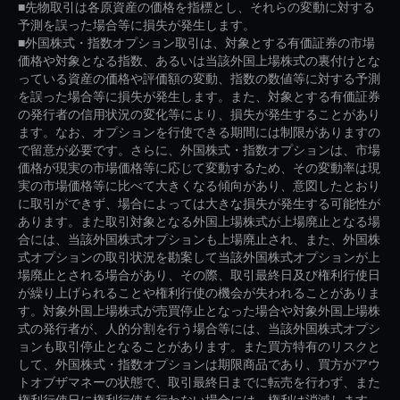
■先物取引は各原資産の価格を指標とし、それらの変動に対する
予測を誤った場合等に損失が発生します。
■外国株式・指数オプション取引は、対象とする有価証券の市場
価格や対象となる指数、あるいは当該外国上場株式の裏付けとな
っている資産の価格や評価額の変動、指数の数値等に対する予測
を誤った場合等に損失が発生します。また、対象とする有価証券
の発行者の信用状況の変化等により、損失が発生することがあり
ます。なお、オプションを行使できる期間には制限がありますの
で留意が必要です。さらに、外国株式・指数オプションは、市場
価格が現実の市場価格等に応じて変動するため、その変動率は現
実の市場価格等に比べて大きくなる傾向があり、意図したとおり
に取引ができず、場合によっては大きな損失が発生する可能性が
あります。また取引対象となる外国上場株式が上場廃止となる場
合には、当該外国株式オプションも上場廃止され、また、外国株
式オプションの取引状況を勘案して当該外国株式オプションが上
場廃止とされる場合があり、その際、取引最終日及び権利行使日
が繰り上げられることや権利行使の機会が失われることがありま
す。対象外国上場株式が売買停止となった場合や対象外国上場株
式の発行者が、人的分割を行う場合等には、当該外国株式オプシ
ョンも取引停止となることがあります。また買方特有のリスクと
して、外国株式・指数オプションは期限商品であり、買方がアウ
トオブザマネーの状態で、取引最終日までに転売を行わず、また
権利行使日に権利行使を行わない場合には、権利は消滅します。