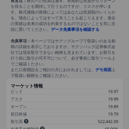
留意点：
株式への投資は通常、長期的な投資からリターン
を得ることを期待して行うものですが、リスクが伴いま
す。株式価格の推移によってはあなたは投資額のいくらか
を、場合によってはすべて失うことも起こりえます。過去
の実績は未来の成功を約束するものではないことを常に念
頭に置いてください。
データ免責事項を確認する
免責事項：
本ページではサクソグループで取扱いのある銘
柄の詳細を表示しておりますが、サクソバンク証券株式会
社では現在取引できない銘柄も含まれています。お取引を
行う前に取引の可不可について、必ず事前に取引ツール上
でご確認ください。
また口座開設をご検討の方におかれましては、
デモ画面
上
で取扱い銘柄をご確認ください。
マーケット情報
ビッド
19.97
アスク
19.99
オープン
19.89
前日終値
19.79
取引高
522,442.00
出来高の相対値
43.06%