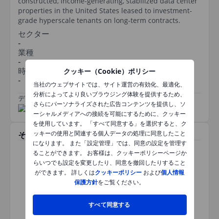
constructed, income-generating, stabilized data center
properties in the United States leased to investment-
grade hyperscale tenants on long-term contracts.
セクター
-
業種
-
時価総額
クッキー（Cookie）ポリシー
-
当社のウェブサイトでは、サイト運営の有効化、最適化、
分析によってより良いブラウジング体験を提供するため、
データ提供元
/
さらにパーソナライズされた広告コンテンツを提供し、ソ
ーシャルメディアへの接続を可能にするために、クッキー
を使用しています。 「すべて同意する」を選択すると、ク
ッキーの使用と関連する個人データの処理に同意したこと
その他関連銘柄
になります。 また「設定管理」では、同意の設定を管理す
ることができます。 お客様は、クッキーポリシーページか
らいつでも設定を変更したり、同意を撤回したりすること
ができます。 詳しくは
クッキーポリシー
および
個人情報
保護方針
をご覧ください。
本銘柄では情報はご参照いただ
けません。ページを更新する
か、時間をおいて再度お試しく
すべて同意する
ださい。