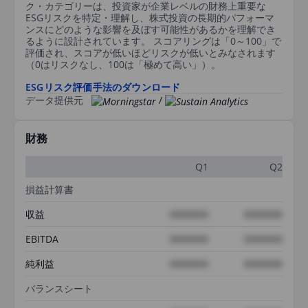
ク・カテゴリーは、投資家が企業レベルの財務上重要な
ESGリスクを特定・理解し、株式投資の長期的パフォーマ
ンスにどのような影響を及ぼす可能性があるかを理解でき
るように設計されています。 スコアリングは「0～100」で
評価され、スコアが低いほどリスクが低いとみなされます
（0はリスクなし、100は「極めて高い」）。
ESGリスク評価手法のダウンロード
データ提供元
/
財務
Q1
Q2
損益計算書
収益
XXXXXXX
XXXXXXX
EBITDA
XXXXXXX
XXXXXXX
純利益
XXXXXXX
XXXXXXX
バランスシート