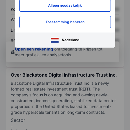
Alleen noodzakelijk
Koers/omzetratio
XXXXXXX
XXXXXXX
Winst per aandeel
XXXXXXX
XXXXXXX
Toestemming beheren
Dividend per aandeel
XXXXXXX
XXXXXXX
Nederland
ROE
XXXXXXX
XXXXXXX
Open een rekening
om toegang te krijgen tot
meer grafiek- en analysetools.
Over Blackstone Digital Infrastructure Trust Inc.
Blackstone Digital Infrastructure Trust Inc is a newly
formed real estate investment trust (REIT). The
company's focus is on acquiring and owning newly-
constructed, income-generating, stabilized data center
properties in the United States leased to investment-
grade hyperscale tenants on long-term contracts.
Sector
-