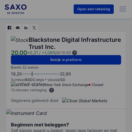
Open een rekening
Blackstone Digital Infrastructure
Trust Inc.
20,00
+0,21
/
+1,06%
20:10:00
Bekijk in platform
Bereik 52 weken
19,20
22,90
Symbool
BXDC:xnys
Valuta
USD
New York Stock Exchange
Closed
15 minuten vertraging
Gegevens geleverd door
Beginnen met beleggen?
Zelf kiezen waarin u belegt, tegen lage tarieven en met