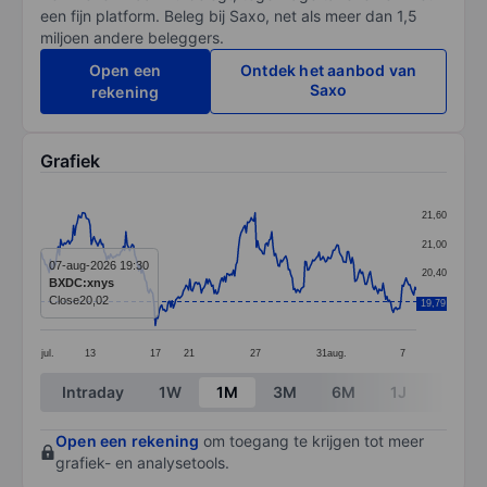
een fijn platform. Beleg bij Saxo, net als meer dan 1,5
miljoen andere beleggers.
Open een
Ontdek het aanbod van
Saxo
rekening
Grafiek
Chart
21,60
Line chart with 295 data points.
21,00
The chart has 1 X axis displaying categories.
07-aug-2026 19:30
20,40
BXDC:xnys
The chart has 1 Y axis displaying values. Data ranges 
Close
20,02
19,80
19,79
jul.
13
17
21
27
31
aug.
7
End of interactive chart.
Intraday
1W
1M
3M
6M
1J
3J
Open een rekening
om toegang te krijgen tot meer
grafiek- en analysetools.