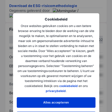
Download de ESG-risicomethodologie
Gegevens geleverd door
/
Cookiebeleid
Onze websites gebruiken cookies om u een betere
Financiële gegevens
browse-ervaring te bieden door de werking van de site
mogelijk te maken, te optimaliseren en te analyseren,
Q1
Q2
maar ook om gepersonaliseerde advertentie-inhoud te
bieden en u in staat te stellen verbinding te maken met
Winst/verlies
sociale media. Door "Alles accepteren" te kiezen, geeft
u toestemming voor het gebruik van cookies en de
Omzet
XXXXXXX
XXXXXXX
daarmee verband houdende verwerking van
EBITDA
XXXXXXX
XXXXXXX
persoonsgegevens. Selecteer "Toestemming beheren"
om uw toestemmingsvoorkeuren te beheren. U kunt uw
Winst
XXXXXXX
XXXXXXX
voorkeuren op elk gewenst moment wijzigen of uw
toestemming intrekken via de pagina met het
Balans
cookiebeleid. Bekijk ons
cookiebeleid
en ons
privacybeleid
.
Bezittingen
XXXXXXX
XXXXXXX
Schulden
XXXXXXX
XXXXXXX
Alles accepteren
Ratio's