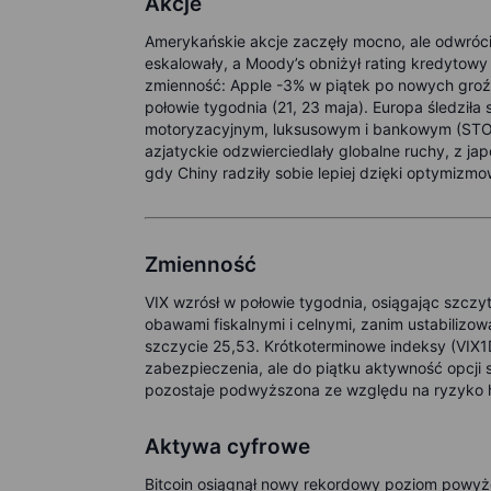
Akcje
Amerykańskie akcje zaczęły mocno, ale odwrócił
eskalowały, a Moody’s obniżył rating kredytowy
zmienność: Apple -3% w piątek po nowych groź
połowie tygodnia (21, 23 maja). Europa śledziła
motoryzacyjnym, luksusowym i bankowym (STOXX 
azjatyckie odzwierciedlały globalne ruchy, z j
gdy Chiny radziły sobie lepiej dzięki optymizm
Zmienność
VIX wzrósł w połowie tygodnia, osiągając szczy
obawami fiskalnymi i celnymi, zanim ustabilizow
szczycie 25,53. Krótkoterminowe indeksy (VIX1
zabezpieczenia, ale do piątku aktywność opcji 
pozostaje podwyższona ze względu na ryzyko 
Aktywa cyfrowe
Bitcoin osiągnął nowy rekordowy poziom powyż