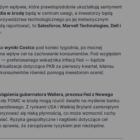
żym wpływie, które prawdopodobnie ukształtują sentyment
dia w środę
będą w centrum uwagi, a inwestorzy będą
 przywództwa technologicznego po jej meteorycznym
ędą raportować, to
Salesforce, Marvell Technologies, Dell i
.
 na
wyniki Costco
pod koniec tygodnia, po mocnej
niu na wpływ ceł na zachowanie konsumentów. Pod względem
E — preferowanego wskaźnika inflacji Fed — będzie
tualizacje dotyczące PKB za pierwszy kwartał, bilansu
a konsumentów również pomogą inwestorom ocenić
tąpienia gubernatora Wallera, prezesa Fed z Nowego
okoły FOMC w środę mogą rzucić światło na myślenie banku
handlowego. Z rynkami USA i Wielkiej Brytanii zamkniętymi
eryzować się niską płynnością, co może wzmocnić ruchy
wiać. Ryzyka geopolityczne i nagłówki dotyczące ceł
o sprawia, że zarządzanie ryzykiem jest niezbędne.