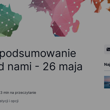
 podsumowanie
d nami - 26 maja
Na
3 min na przeczytanie
ycji i opcji