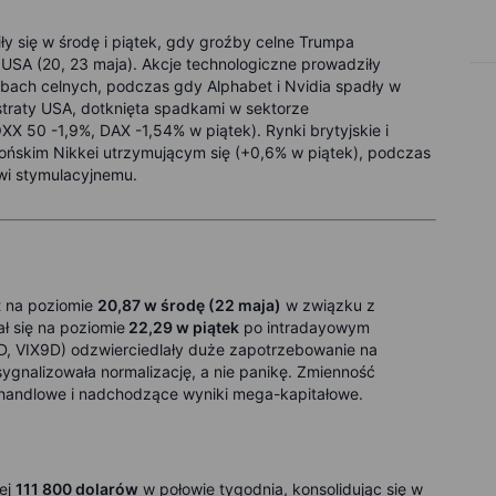
y się w środę i piątek, gdy groźby celne Trumpa
 USA (20, 23 maja). Akcje technologiczne prowadziły
bach celnych, podczas gdy Alphabet i Nvidia spadły w
 straty USA, dotknięta spadkami w sektorze
50 -1,9%, DAX -1,54% w piątek). Rynki brytyjskie i
apońskim Nikkei utrzymującym się (+0,6% w piątek), podczas
owi stymulacyjnemu.
t na poziomie
20,87 w środę (22 maja)
w związku z
ał się na poziomie
22,29 w piątek
po intradayowym
D, VIX9D) odzwierciedlały duże zapotrzebowanie na
sygnalizowała normalizację, a nie panikę. Zmienność
handlowe i nadchodzące wyniki mega-kapitałowe.
ej
111 800 dolarów
w połowie tygodnia, konsolidując się w