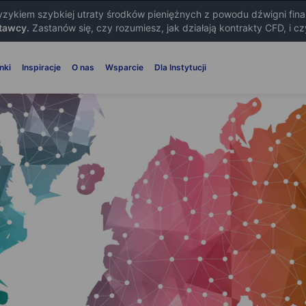
ryzykiem szybkiej utraty środków pieniężnych z powodu dźwigni fin
tawcy.
Zastanów się, czy rozumiesz, jak działają kontrakty CFD, i c
nki
Inspiracje
O nas
Wsparcie
Dla Instytucji