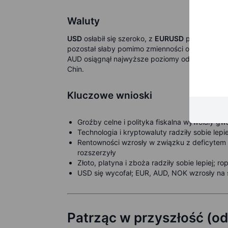
Waluty
USD
osłabił się szeroko, z
EURUSD
przekraczaj
pozostał słaby pomimo zmienności obligacji, p
AUD osiągnął najwyższe poziomy od 2025 roku,
Chin.
Kluczowe wnioski
Groźby celne i polityka fiskalna wywołały 
Technologia i kryptowaluty radziły sobie le
Rentowności wzrosły w związku z deficytem U
rozszerzyły
Złoto, platyna i zboża radziły sobie lepiej; 
USD się wycofał; EUR, AUD, NOK wzrosły na
Patrząc w przyszłość (od