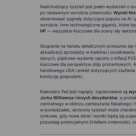
Nadchodzący tydzień jest pełen wydarzeń o du
po niedawnym wzroście zmienności.
Wyniki Nvi
obserwować sygnały dotyczące popytu na AI i
wzroście. Inne technologiczne giganty, które b
HP
— wszystkie kluczowe dla oceny siły sektora
Skupienie na handlu detalicznym przesunie się
aktualizacji sprzedaży w kwietniu i oczekiwa
danych, piątkowe wydanie raportu o inflacji PC
kluczowe dla perspektyw stóp procentowych. Ak
handlowego USA i ankiet dotyczących zaufani
kondycję gospodarki.
Kalendarz Fed jest napięty: zaplanowane są
wys
Jorku Williamsa i innych decydentów
, a prot
centralnego w obliczu zamieszania fiskalnego i 
w poniedziałek, skrócony tydzień może charakt
rynkowe, gdy nowe dane i wyniki będą się poja
pozostają potencjalnymi źródłami zmienności, c