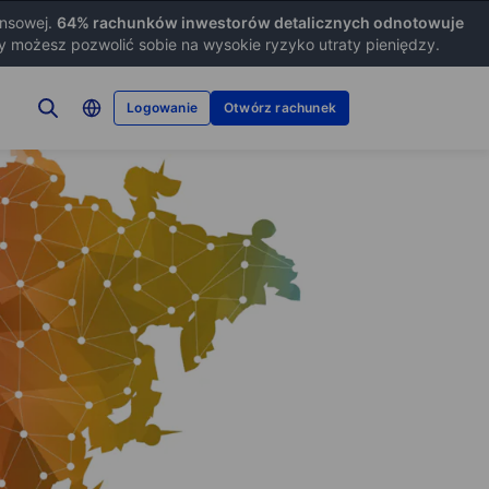
ansowej.
64
% rachunków inwestorów detalicznych odnotowuje
zy możesz pozwolić sobie na wysokie ryzyko utraty pieniędzy.
Logowanie
Otwórz rachunek