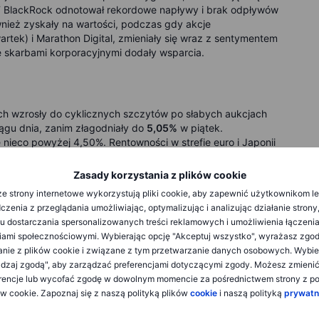
T BlackRock odnotował rekordowe napływy i brak odpływów
ównież zyskały na wartości, podczas gdy akcje
rtek) i Marathon Digital, zmieniały się wraz z sentymentem
e skarbami korporacyjnymi dodały wsparcia.
ch wzrosły do cyklicznych szczytów po słabych aukcjach
ągu dnia, zanim złagodniały do
5,05%
w piątek.
 nieco powyżej 4,50%. Rentowności w strefie euro i Japonii
andlową. Spready kredytowe wysokiego ryzyka rozszerzyły
Zasady korzystania z plików cookie
e strony internetowe wykorzystują pliki cookie, aby zapewnić użytkownikom l
zenia z przeglądania umożliwiając, optymalizując i analizując działanie strony
u dostarczania spersonalizowanych treści reklamowych i umożliwienia łączenia
ami społecznościowymi. Wybierając opcję "Akceptuj wszystko", wyrażasz zgo
anie z plików cookie i związane z tym przetwarzanie danych osobowych. Wybie
yżej
3 300 dolarów
w połowie tygodnia w związku z
dzaj zgodą", aby zarządzać preferencjami dotyczącymi zgody. Możesz zmieni
następnie cofnęło się, gdy popyt na bezpieczne aktywa
rencje lub wycofać zgodę w dowolnym momencie za pośrednictwem strony z po
11,5% w ciągu tygodnia), podczas gdy ropa naftowa spadła,
ów cookie. Zapoznaj się z naszą polityką plików
cookie
i naszą polityką
prywatn
napięcia USA/UE wpłynęły na ceny. Surowce rolne wzrosły
daży (23 maja).