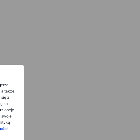
epsze
, a także
 się z
dę na
rz opcję
ć swoje
lityką
ości
.