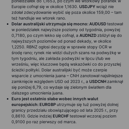
poniedziałek do 1,1653, po czym we wtorkowy poranek w
Europie cofnął się w okolice 1,1630.
USDJPY
wciąż nie
zdołał zdecydowanie wybić się poza okolice 159,00 – tam
też handluje we wtorek rano.
Dolar australijski utrzymuje się mocno: AUDUSD
testował
w poniedziałek najwyższe poziomy od tygodnia, powyżej
0,7180, po czym lekko się cofnął, a
AUDNZD
zbliżył się do
najwyższych poziomów od ponad dekady, w okolice
1,2250. RBNZ ogłosi decyzję w sprawie stopy OCR w
środę rano; rynek nie widzi dużych szans na podwyżkę w
tym tygodniu, ale zakłada podwyżki w lipcu i/lub we
wrześniu, więc kluczowe będą wskazówki co do przyszłej
ścieżki polityki. Dolar australijski być może czerpie
wsparcie z umocnienia juana – CNH zanotował najsilniejsze
zamknięcie względem USD od 2023 r., a
USDCNH
zamknął
się poniżej 6,79, co wydaje się zielonym światłem dla
dalszego umocnienia juana.
Euro jest ostatnio słabe wobec innych walut
europejskich: EURGBP
utrzymuje się tuż powyżej dolnej
granicy przedziału obowiązującego od lata 2025 r., przy
0,8610. Gdzie indziej
EURCHF
testował wczoraj poziom
0,9100 po raz pierwszy od marca.