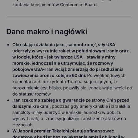
zaufania konsumentów Conference Board
Dane makro i nagłówki
Określając działania jako „samoobronę”, siły USA
uderzyły w wyrzutnie rakiet w południowym Iranie oraz
w łodzie, które – jak twierdzą USA – stawiały miny
morskie, jednocześnie utrzymując, że rozmowy
pokojowe USA–Iran wciąż zmierzają do przedłużenia
zawieszenia broni o kolejne 60 dni.
Po weekendowych
komentarzach prezydenta Trumpa sugerujących, że
porozumienie jest blisko, pojawiły się jednak wątpliwości co
do statusu rozmów.
Iran rzekomo zabiega o gwarancje ze strony Chin przed
dalszymi krokami,
podczas gdy amerykańskie i izraelskie
samoloty miały uderzyć w irańskie jednostki w pobliżu
wyspy Larak, a Izrael sygnalizuje zaostrzenie ataków na
Hezbollah.
W Japonii premier Takaichi planuje sfinansować
dodatkowy budżet bez zwiększania emisji obligacji w