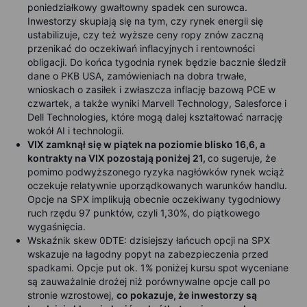
poniedziałkowy gwałtowny spadek cen surowca.
Inwestorzy skupiają się na tym, czy rynek energii się
ustabilizuje, czy też wyższe ceny ropy znów zaczną
przenikać do oczekiwań inflacyjnych i rentowności
obligacji. Do końca tygodnia rynek będzie bacznie śledził
dane o PKB USA, zamówieniach na dobra trwałe,
wnioskach o zasiłek i zwłaszcza inflację bazową PCE w
czwartek, a także wyniki Marvell Technology, Salesforce i
Dell Technologies, które mogą dalej kształtować narrację
wokół AI i technologii.
VIX zamknął się w piątek na poziomie blisko 16,6, a
kontrakty na VIX pozostają poniżej 21,
co sugeruje, że
pomimo podwyższonego ryzyka nagłówków rynek wciąż
oczekuje relatywnie uporządkowanych warunków handlu.
Opcje na SPX implikują obecnie oczekiwany tygodniowy
ruch rzędu 97 punktów, czyli 1,30%, do piątkowego
wygaśnięcia.
Wskaźnik skew 0DTE: dzisiejszy łańcuch opcji na SPX
wskazuje na łagodny popyt na zabezpieczenia przed
spadkami. Opcje put ok. 1% poniżej kursu spot wyceniane
są zauważalnie drożej niż porównywalne opcje call po
stronie wzrostowej,
co pokazuje, że inwestorzy są