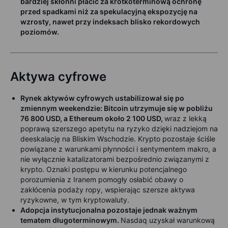
bardziej skłonni płacić za krótkoterminową ochronę
przed spadkami niż za spekulacyjną ekspozycję na
wzrosty, nawet przy indeksach blisko rekordowych
poziomów.
Aktywa cyfrowe
Rynek aktywów cyfrowych ustabilizował się po
zmiennym weekendzie: Bitcoin utrzymuje się w pobliżu
76 800 USD, a Ethereum około 2 100 USD,
wraz z lekką
poprawą szerszego apetytu na ryzyko dzięki nadziejom na
deeskalację na Bliskim Wschodzie. Krypto pozostaje ściśle
powiązane z warunkami płynności i sentymentem makro, a
nie wyłącznie katalizatorami bezpośrednio związanymi z
krypto. Oznaki postępu w kierunku potencjalnego
porozumienia z Iranem pomogły osłabić obawy o
zakłócenia podaży ropy, wspierając szersze aktywa
ryzykowne, w tym kryptowaluty.
Adopcja instytucjonalna pozostaje jednak ważnym
tematem długoterminowym.
Nasdaq uzyskał warunkową