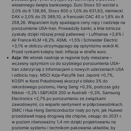
wiosennego święta bankowego. Euro Stoxx 50 wzrósł o
2,0% do 6 136,66, Stoxx 600 o 1,0% do 631,63, niemiecki
DAX o 2,0% do 25 389,10, a francuski CAC 40 o 1,8% do 8
258,26. Wsparciem były spadające ceny ropy i nadzieje na
porozumienie USA–Iran. Prowadziły banki, a linie lotnicze
zyskały dzięki niższej presji paliwowej – Lufthansa +3,6% i
Air France‑KLM +6,2%. ASML +1,5% i Schneider Electric
+3,1% w obliczu utrzymującego się optymizmu wokół AI.
Przed rynkami kolejny test: inflacja w strefie euro.
Azja:
We wtorek nastroje w regionie były mieszane –
wczesny optymizm co do szybkiego porozumienia USA–
Iran zderzył się z informacjami o nowych uderzeniach USA
i odbiciu ropy. MSCI Azja–Pacyfik bez Japonii +0,7%,
KOSPI w Korei Południowej skoczył o blisko 3% do
rekordowego poziomu, Hang Seng +0,3%, podczas gdy
Nikkei −0,2% i S&P/ASX 200 w Australii −0,3%. Samsung
Electronics +2,7% po porozumieniu ze związkami
zawodowymi, co wsparło sentyment w półprzewodnikach.
SMIC i Hua Hong Semiconductor rosły po tym, jak Huawei
przedstawił mapę drogową dla chipów, celując do 2031 r.
w poziom równoważny 1,4 nm dzięki projektowaniu na
poziomie systemu i technikom pakowania układów, by