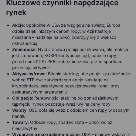
Kluczowe czynniki napędzające
rynek
Akcje:
Spokojnie w USA ze względu na święto; Europa
odbiła dzięki niższym cenom ropy; w Azji nastroje
mieszane – nadzieje na pokój zderzyły się z większą
ostrożnością
Zmienność:
Nvidia znowu pobija oczekiwania, ale reakcja
jest stonowana; KOSPI kontynuuje rajd; odbicie ropy;
przed nami PCE i PKB; zabezpieczenia przed spadkami
pozostają aktywne
Aktywa cyfrowe:
Bitcoin stabilny; utrzymuje się ostrożność
wobec ETF‑ów; zatwierdzono opcje Nasdaqa na
kryptoindeks; selektywne pozycjonowanie „long” przy
asekuracyjnym nastawieniu
Obligacje
:
Rentowności stabilne po poniedziałkowym
tąpnięciu, rynek pozostaje wrażliwy na ceny ropy
Waluty:
USD cofa się wraz z odbiciem cen ropy w ospałym
handlu
Towary:
Odbicie ropy, spadek złota – pokój wciąż
nieuchwytny
Wydarzenia makroekonomiczne:
USA – majowy wskaźnik