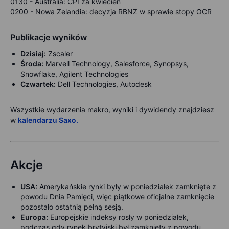
0130 -
Australia: CPI za kwiecień
0200 -
Nowa Zelandia: decyzja RBNZ w sprawie stopy OCR
Publikacje wyników
Dzisiaj:
Zscaler
Środa:
Marvell Technology, Salesforce, Synopsys,
Snowflake, Agilent Technologies
Czwartek:
Dell Technologies, Autodesk
Wszystkie wydarzenia makro, wyniki i dywidendy znajdziesz
w
kalendarzu Saxo.
Akcje
USA:
Amerykańskie rynki były w poniedziałek zamknięte z
powodu
Dnia Pamięci, więc piątkowe oficjalne zamknięcie
pozostało ostatnią pełną sesją.
Europa:
Europejskie indeksy rosły w poniedziałek,
podczas gdy rynek brytyjski był zamknięty z powodu