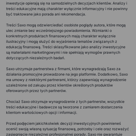
inwestycje opierają się na samodzielnych decyzjach klientów. Analizy i
treści edukacyjne mają charakter wyłącznie informacyjny i nie powinny
być traktowane jako porada ani rekomendacja.
Treści Saxo mogą odzwierciedlać osobiste poglądy autora, które mogą
ulec zmianie bez wcześniejszego powiadomienia. Wzmianki o
konkretnych produktach finansowych mają charakter wyłącznie
ilustracyjny i mogą służyć do wyjaśnienia tematów związanych z
edukacją finansową. Treści sklasyfikowane jako analizy inwestycyjne
są materiałami marketingowymi i nie spełniają wymogów prawnych
dotyczących niezależnych badań.
Saxo utrzymuje partnerstwa z firmami, które wynagradzają Saxo za
działania promocyjne prowadzone na jego platformie. Dodatkowo, Saxo
ma umowy z niektórymi partnerami, którzy zapewniają wynagrodzenie
uzależnione od zakupu przez klientów określonych produktów
oferowanych przez tych partnerów.
Chociaż Saxo otrzymuje wynagrodzenie z tych partnerstw, wszystkie
treści edukacyjne i badawcze są tworzone z zamiarem dostarczenia
klientom wartościowych opcji i informacji.
Przed podjęciem jakichkolwiek decyzji inwestycyjnych powinieneś
ocenić swoją własną sytuację finansową, potrzeby i cele oraz rozważyć
zasięgnięcie niezależnej profesjonalnej porady. Saxo nie gwarantuje