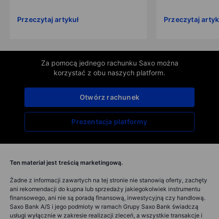
Przeczytaj artykuł
Przeczytaj artyk
Za pomocą jednego rachunku Saxo można
korzystać z obu naszych platform.
Otwórz rachunek
Prezentacja platformy
Ten materiał jest treścią marketingową.
Żadne z informacji zawartych na tej stronie nie stanowią oferty, zachęty
ani rekomendacji do kupna lub sprzedaży jakiegokolwiek instrumentu
finansowego, ani nie są poradą finansową, inwestycyjną czy handlową.
Saxo Bank A/S i jego podmioty w ramach Grupy Saxo Bank świadczą
usługi wyłącznie w zakresie realizacji zleceń, a wszystkie transakcje i