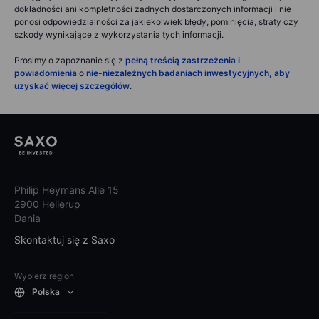
dokładności ani kompletności żadnych dostarczonych informacji i nie
ponosi odpowiedzialności za jakiekolwiek błędy, pominięcia, straty czy
szkody wynikające z wykorzystania tych informacji.
Prosimy o zapoznanie się z
pełną treścią zastrzeżenia i
powiadomienia
o
nie-niezależnych badaniach inwestycyjnych, aby
uzyskać więcej szczegółów
.
Philip Heymans Alle 15
2900 Hellerup
Dania
Skontaktuj się z Saxo
Wybierz region
Polska