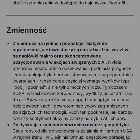
obejść ograniczenia w dostępie do najnowszej litografii.
Zmienność
Zmienność na rynkach pozostaje relatywnie
ograniczona, ale inwestorzy są coraz bardziej wrażliwi
na nagłówki makro oraz skoncentrowane
pozycjonowanie w akcjach związanych z AI.
Nvidia
ponownie mocno pobiła oczekiwania i podniosła prognozę,
jednak reakcja była bardziej stonowana niż w poprzednich
kwartałach – rynek coraz częściej wymaga wyników typu
"pobij i podnieś", a nie tylko mocnych liczb. Tymczasem
KOSPI wzrósł kolejne 2,9% w nocy, wydłużając ostatni rajd
do ok. 8% w ciągu kilku sesji, napędzany optymizmem w
półprzewodnikach i powrotem napływów zagranicznych
do azjatyckich technologii. Ruch ten podkreśla, jak bardzo
szerszy sentyment akcyjny zależy od cyklu AI i chipów.
Do dyskusji o zmienności wróciła również geopolityka.
Ceny ropy odbiły po wznowieniu działania militarnych USA
w rejonie Iranu i w Cieśninie Ormuz, częściowo odrabiając