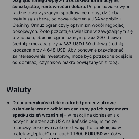
względu na jego wpływ na oczekiwania inflacyjne,
ścieżkę stóp, rentowności i dolara.
Po poniedziałkowym
rajdzie towarzyszącym spadkowi cen ropy, dziś oba
metale są słabsze, bo nowe uderzenia USA w pobliżu
Cieśniny Ormuz ograniczyły optymizm wokół negocjacji
pokojowych. Złoto pozostaje uwięzione w zawężającym się
przedziale, obecnie ograniczonym przez 200‑dniową
średnią kroczącą przy 4 383 USD i 50‑dniową średnią
kroczącą przy 4 648 USD. Aby ponownie przyciągnąć
zainteresowanie inwestorów, może być potrzebne odejście
od dominacji czynników makro powiązanych z ropą.
Waluty
Dolar amerykański lekko odrobił poniedziałkowe
osłabienie wraz z odbiciem cen ropy po ich ogromnym
spadku dzień wcześniej
– w reakcji na doniesienia o
nowych uderzeniach USA na irańskie cele, mimo że
rozmowy pokojowe rzekomo trwają. Po zamknięciu w
piątek w „lepkich” okolicach 1,1600
EURUSD
wzrósł w