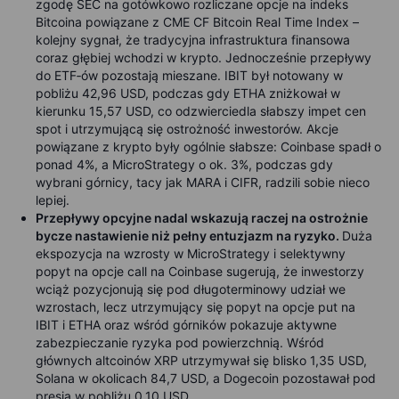
zgodę SEC na gotówkowo rozliczane opcje na indeks
Bitcoina powiązane z CME CF Bitcoin Real Time Index –
kolejny sygnał, że tradycyjna infrastruktura finansowa
coraz głębiej wchodzi w krypto. Jednocześnie przepływy
do ETF‑ów pozostają mieszane. IBIT był notowany w
pobliżu 42,96 USD, podczas gdy ETHA zniżkował w
kierunku 15,57 USD, co odzwierciedla słabszy impet cen
spot i utrzymującą się ostrożność inwestorów. Akcje
powiązane z krypto były ogólnie słabsze: Coinbase spadł o
ponad 4%, a MicroStrategy o ok. 3%, podczas gdy
wybrani górnicy, tacy jak MARA i CIFR, radzili sobie nieco
lepiej.
Przepływy opcyjne nadal wskazują raczej na ostrożnie
bycze nastawienie niż pełny entuzjazm na ryzyko.
Duża
ekspozycja na wzrosty w MicroStrategy i selektywny
popyt na opcje call na Coinbase sugerują, że inwestorzy
wciąż pozycjonują się pod długoterminowy udział we
wzrostach, lecz utrzymujący się popyt na opcje put na
IBIT i ETHA oraz wśród górników pokazuje aktywne
zabezpieczanie ryzyka pod powierzchnią. Wśród
głównych altcoinów XRP utrzymywał się blisko 1,35 USD,
Solana w okolicach 84,7 USD, a Dogecoin pozostawał pod
presją w pobliżu 0,10 USD.