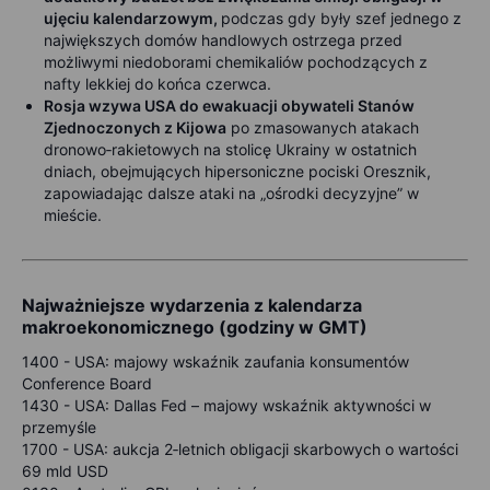
ujęciu kalendarzowym,
podczas gdy były szef jednego z
największych domów handlowych ostrzega przed
możliwymi niedoborami chemikaliów pochodzących z
nafty lekkiej do końca czerwca.
Rosja wzywa USA do ewakuacji obywateli Stanów
Zjednoczonych z Kijowa
po zmasowanych atakach
dronowo‑rakietowych na stolicę Ukrainy w ostatnich
dniach, obejmujących hipersoniczne pociski Oresznik,
zapowiadając dalsze ataki na „ośrodki decyzyjne” w
mieście.
Najważniejsze wydarzenia z kalendarza
makroekonomicznego (godziny w GMT)
1400 -
USA: majowy wskaźnik zaufania konsumentów
Conference Board
1430 -
USA: Dallas Fed – majowy wskaźnik aktywności w
przemyśle
1700 -
USA: aukcja 2‑letnich obligacji skarbowych o wartości
69 mld USD