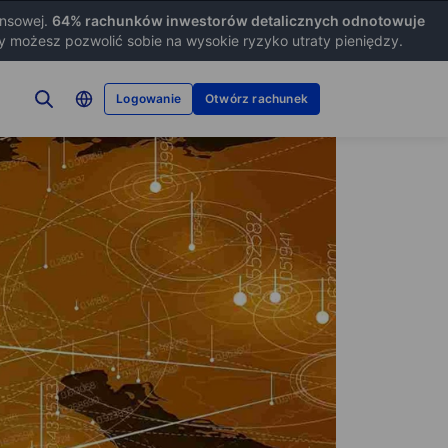
ansowej.
64
% rachunków inwestorów detalicznych odnotowuje
zy możesz pozwolić sobie na wysokie ryzyko utraty pieniędzy.
Logowanie
Otwórz rachunek