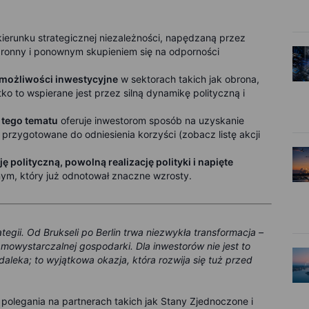
ierunku strategicznej niezależności, napędzaną przez
obronny i ponownym skupieniem się na odporności
 możliwości inwestycyjne
w sektorach takich jak obrona,
stko to wspierane jest przez silną dynamikę polityczną i
 tego tematu
oferuje inwestorom sposób na uzyskanie
j przygotowane do odniesienia korzyści (zobacz listę akcji
polityczną, powolną realizację polityki i napięte
nym, który już odnotował znaczne wzrosty.
egii. Od Brukseli po Berlin trwa niezwykła transformacja –
amowystarczalnej gospodarki. Dla inwestorów nie jest to
aleka; to wyjątkowa okazja, która rozwija się tuż przed
 polegania na partnerach takich jak Stany Zjednoczone i