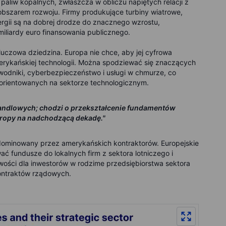
paliw kopalnych, zwłaszcza w obliczu napiętych relacji z
obszarem rozwoju. Firmy produkujące turbiny wiatrowe,
rgii są na dobrej drodze do znacznego wzrostu,
miliardy euro finansowania publicznego.
kluczowa dziedzina. Europa nie chce, aby jej cyfrowa
merykańskiej technologii. Można spodziewać się znaczących
ewodniki, cyberbezpieczeństwo i usługi w chmurze, co
zorientowanych na sektorze technologicznym.
handlowych; chodzi o przekształcenie fundamentów
ropy na nadchodzącą dekadę."
 zdominowany przez amerykańskich kontraktorów. Europejskie
ć fundusze do lokalnych firm z sektora lotniczego i
wości dla inwestorów w rodzime przedsiębiorstwa sektora
kontraktów rządowych.