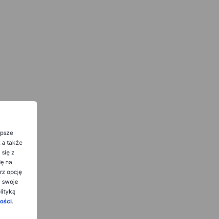
epsze
, a także
 się z
dę na
rz opcję
ć swoje
lityką
ości
.