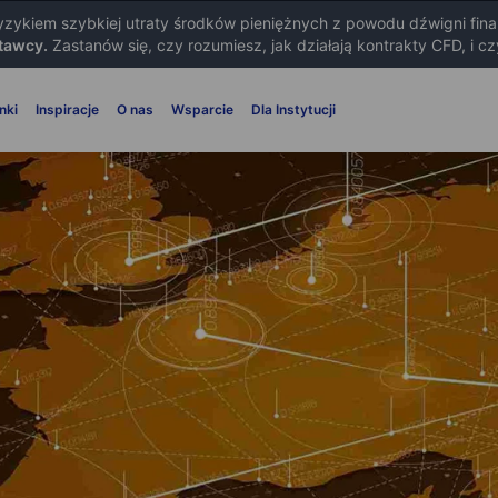
ryzykiem szybkiej utraty środków pieniężnych z powodu dźwigni fin
tawcy.
Zastanów się, czy rozumiesz, jak działają kontrakty CFD, i c
nki
Inspiracje
O nas
Wsparcie
Dla Instytucji