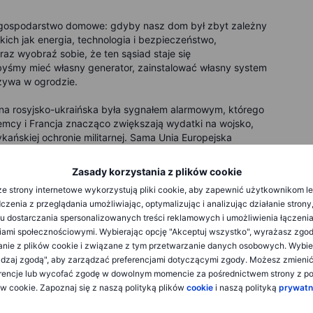
gospodarstwo domowe: gdyby nasz dom był zbyt zależny
ich jak energia, technologia i bezpieczeństwo,
az wyobraź sobie, że ten sąsiad staje się
byśmy mieć własny generator, zainstalować własny system
zywa w ogrodzie.
jna rosyjsko-ukraińska była sygnałem alarmowym, którego
iemcy i Francja znacząco zwiększają wydatki na wojsko,
kańskiej ochronie militarnej. Sama Unia Europejska
miliardów euro, zachęcając kraje członkowskie do zakupu
zamiast amerykańskiego. Ursula von der Leyen,
Zasady korzystania z plików cookie
 Europę do wykorzystania tych pożyczek na budowę
e strony internetowe wykorzystują pliki cookie, aby zapewnić użytkownikom l
ia pieniędzy za granicę.
zenia z przeglądania umożliwiając, optymalizując i analizując działanie strony
u dostarczania spersonalizowanych treści reklamowych i umożliwienia łączenia
le obronne, o wartości 150 miliardów euro, wyraźnie
ami społecznościowymi. Wybierając opcję "Akceptuj wszystko", wyrażasz zgo
sprzętu wojskowego produkowanego w Europie. Koniec z
anie z plików cookie i związane z tym przetwarzanie danych osobowych. Wybie
a zbroi się zarówno dosłownie, jak i ekonomicznie."
dzaj zgodą", aby zarządzać preferencjami dotyczącymi zgody. Możesz zmieni
rencje lub wycofać zgodę w dowolnym momencie za pośrednictwem strony z po
ów cookie. Zapoznaj się z naszą polityką plików
cookie
i naszą polityką
prywatn