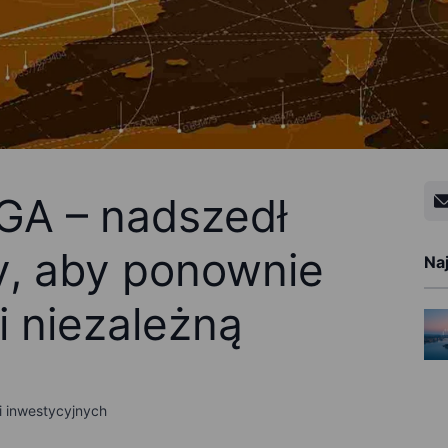
GA – nadszedł
y, aby ponownie
Na
 i niezależną
ii inwestycyjnych