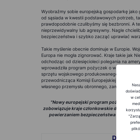
Wyobraźmy sobie europejską gospodarkę jako 
od sąsiada w kwestii podstawowych potrzeb, tak
prawdopodobnie czulibyśmy się bezbronni. A ter
nieprzewidywalny lub agresywny. Nagle chcieli
bezpieczeństwa i szybko zacząć uprawiać war
Takie myślenie obecnie dominuje w Europie. Wo
Europa nie mogła zignorować. Kraje takie jak N
odchodząc od dziesięcioleci polegania na amery
wprowadziła program pożyczek o wartości 100 
sprzętu wojskowego produkowanego w Europie, 
przewodnicząca Komisji Europejskiej, wezwała
Nasz
własnego przemysłu obronnego, zamiast wysyłan
doświadc
w cel
"Nowy europejski program pożyczek na ce
medi
zobowiązuje kraje członkowskie do zakupu 
korzyst
powierzaniem bezpieczeństwa innym; Europ
"Zarzą
prefe
plik