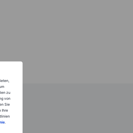
ieten,
 um
dien zu
ng von
en Sie
 Ihre
linien
nie
.