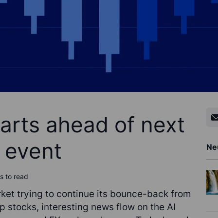
rts ahead of next
 event
Ne
s to read
rket trying to continue its bounce-back from
p stocks, interesting news flow on the AI