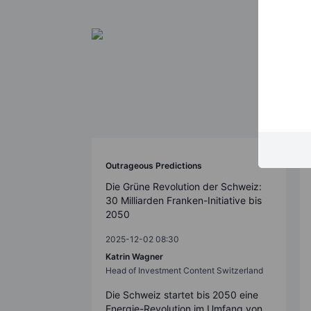
Outrageous Predictions
Die Grüne Revolution der Schweiz:
30 Milliarden Franken-Initiative bis
2050
2025-12-02 08:30
Katrin Wagner
Head of Investment Content Switzerland
Die Schweiz startet bis 2050 eine
Energie-Revolution im Umfang von