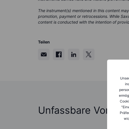
The instrument(s) mentioned in this content may
promotion, payment or retrocessions. While Saxo
content is conducted with the intention of provid
Teilen
Unser
in
person
ermög
Cooki
Unfassbare Vorher
"Ein
Präfe
wid