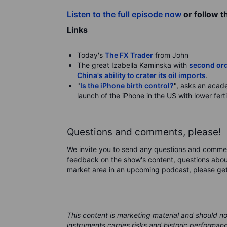
Listen to the full episode now
or follow t
Links
Today's
The FX Trader
from John
The great Izabella Kaminska with
second ord
China's ability to crater its oil imports
.
"
Is the iPhone birth control?
", asks an acade
launch of the iPhone in the US with lower fert
Questions and comments, please!
We invite you to send any questions and comme
feedback on the show's content, questions about
market area in an upcoming podcast, please ge
This content is marketing material and should n
instruments carries risks and historic performan