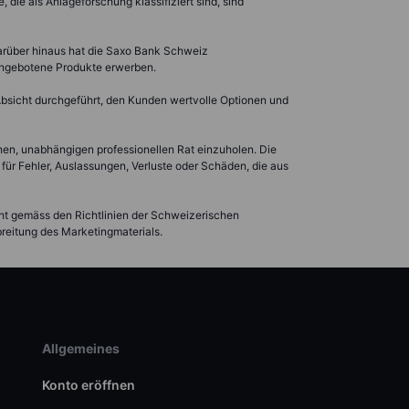
die als Anlageforschung klassifiziert sind, sind
Darüber hinaus hat die Saxo Bank Schweiz
angebotene Produkte erwerben.
 Absicht durchgeführt, den Kunden wertvolle Optionen und
ehen, unabhängigen professionellen Rat einzuholen. Die
für Fehler, Auslassungen, Verluste oder Schäden, die aus
icht gemäss den Richtlinien der Schweizerischen
breitung des Marketingmaterials.
Allgemeines
Konto eröffnen