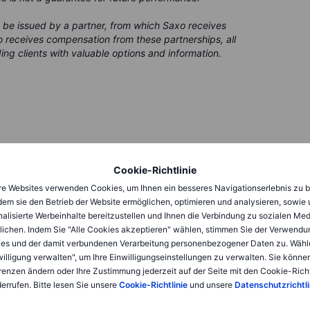
 be issued by a partner, from which Saxo receives
 receives compensation from these partnerships, all
ing clients with valuable options and information.
Cookie-Richtlinie
e Websites verwenden Cookies, um Ihnen ein besseres Navigationserlebnis zu b
dem sie den Betrieb der Website ermöglichen, optimieren und analysieren, sowie
alisierte Werbeinhalte bereitzustellen und Ihnen die Verbindung zu sozialen Me
lichen. Indem Sie "Alle Cookies akzeptieren" wählen, stimmen Sie der Verwendu
es und der damit verbundenen Verarbeitung personenbezogener Daten zu. Wähl
sagen 2026
willigung verwalten", um Ihre Einwilligungseinstellungen zu verwalten. Sie können
renzen ändern oder Ihre Zustimmung jederzeit auf der Seite mit den Cookie-Richt
errufen. Bitte lesen Sie unsere
Cookie-Richtlinie
und unsere
Datenschutzrichtli