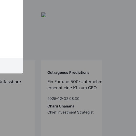
Outrageous Predictions
Unfassbare
Ein Fortune 500-Unternehmen
ernennt eine KI zum CEO
2025-12-02 08:30
Charu Chanana
Chief Investment Strategist