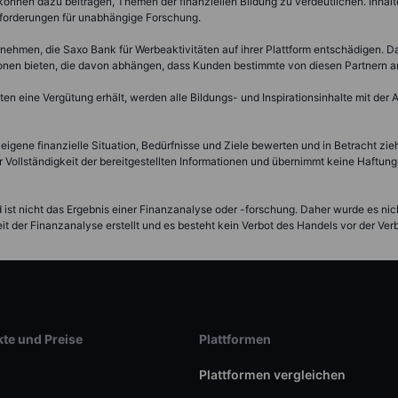
nnen dazu beitragen, Themen der finanziellen Bildung zu verdeutlichen. Inhalte, 
Anforderungen für unabhängige Forschung.
nehmen, die Saxo Bank für Werbeaktivitäten auf ihrer Plattform entschädigen. 
ionen bieten, die davon abhängen, dass Kunden bestimmte von diesen Partnern 
 eine Vergütung erhält, werden alle Bildungs- und Inspirationsinhalte mit der
 eigene finanzielle Situation, Bedürfnisse und Ziele bewerten und in Betracht zi
 Vollständigkeit der bereitgestellten Informationen und übernimmt keine Haftung 
nd ist nicht das Ergebnis einer Finanzanalyse oder -forschung. Daher wurde es n
t der Finanzanalyse erstellt und es besteht kein Verbot des Handels vor der Ver
te und Preise
Plattformen
Plattformen vergleichen