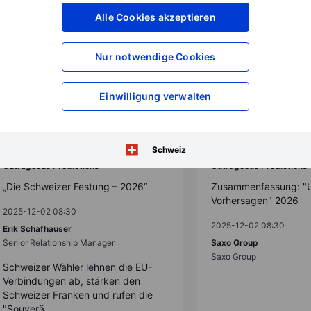
Alle Cookies akzeptieren
Nur notwendige Cookies
Einwilligung verwalten
Schweiz
Outrageous Predictions
Outrageous Predictions
„Die Schweizer Festung – 2026“
Zusammenfassung: "
Vorhersagen" 2026
2025-12-02 08:30
2025-12-02 08:30
Erik Schafhauser
Senior Relationship Manager
Saxo Group
Saxo Group
Schweizer Wähler lehnen die EU-
Verbindungen ab, stärken den
Schweizer Franken und rufen die
"Souverä...