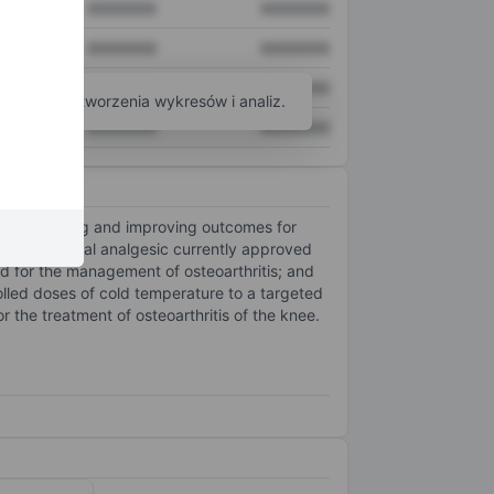
XXXXXXX
XXXXXXX
XXXXXXX
XXXXXXX
XXXXXXX
XXXXXXX
arzędzi do tworzenia wykresów i analiz.
XXXXXXX
XXXXXXX
 to advancing and improving outcomes for
-acting, local analgesic currently approved
ed for the management of osteoarthritis; and
rolled doses of cold temperature to a targeted
 the treatment of osteoarthritis of the knee.