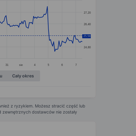
27,20
26,40
25,60
25,58
24,80
31
sie
4
5
6
7
ku
Cały okres
nież z ryzykiem. Możesz stracić część lub
 od zewnętrznych dostawców nie zostały