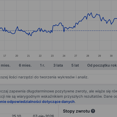
ories.
s. Data ranges from 24.48 to 27.59.
17
20
21
22
23
24
27
28
29
30
 mies.
6 mies.
1 r.
3 lata
5 lat
Od początku ro
zej ilości narzędzi do tworzenia wykresów i analiz.
zaj zapewnia długoterminowe pozytywne zwroty, ale wiąże się rów
j akcji nie są wiarygodnym wskaźnikiem przyszłych rezultatów. Dane
enie odpowiedzialności dotyczące danych
.
Stopy zwrotu
25,10
07-sie-2026