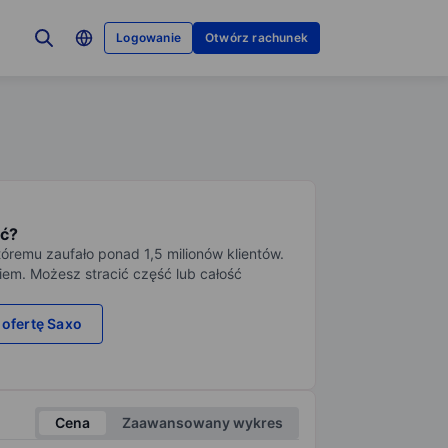
Logowanie
Otwórz rachunek
ć?
tóremu zaufało ponad 1,5 milionów klientów.
iem. Możesz stracić część lub całość
 ofertę Saxo
Cena
Zaawansowany wykres