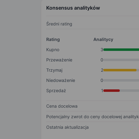
Konsensus analityków
Średni rating
Rating
Analitycy
Kupno
3
Przeważenie
0
Trzymaj
2
Niedoważenie
0
Sprzedaż
1
Cena docelowa
Potencjalny zwrot do ceny docelowej anality
Ostatnia aktualizacja