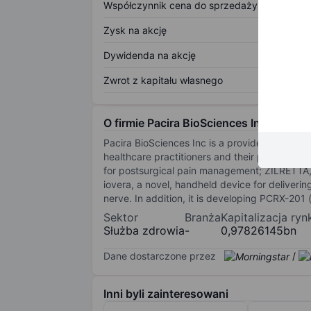
Współczynnik cena do sprzedaży
Zysk na akcję
Dywidenda na akcję
Zwrot z kapitału własnego
O firmie Pacira BioSciences Inc.
Pacira BioSciences Inc is a provider of non-
healthcare practitioners and their patients.
for postsurgical pain management; ZILRETTA, a
iovera, a novel, handheld device for deliverin
nerve. In addition, it is developing PCRX-201
Sektor
Branża
Kapitalizacja ry
Służba zdrowia
-
0,97826145bn
Dane dostarczone przez
/
Inni byli zainteresowani