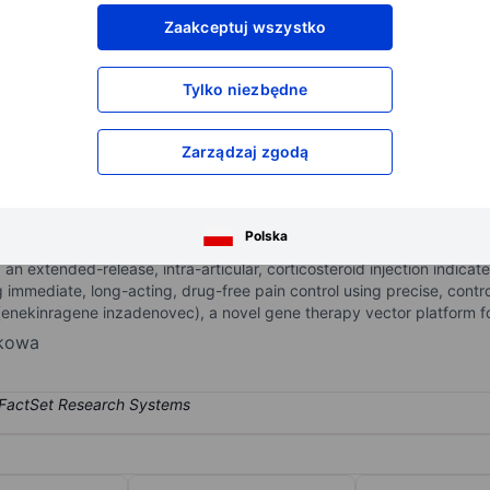
XXXXXXX
XXXXXXX
Zaakceptuj wszystko
XXXXXXX
XXXXXXX
XXXXXXX
XXXXXXX
Tylko niezbędne
Otwórz konto
aby uzyskać dostęp do większej ilości n
XXXXXXX
XXXXXXX
Zarządzaj zgodą
opioid pain management and regenerative health solutions dedicated
Polska
 The company's commercialized non-opioid treatments: EXPAREL a long
n extended-release, intra-articular, corticosteroid injection indicat
g immediate, long-acting, drug-free pain control using precise, cont
 (enekinragene inzadenovec), a novel gene therapy vector platform for
nkowa