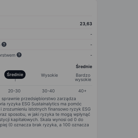
23,63
-
o
-
orstwem
-
Średnie
Średnie
Wysokie
Bardzo
wysokie
20-30
30-40
40+
k sprawnie przedsiębiorstwo zarządza
oria ryzyka ESG Sustainalytics ma pomóc
i zrozumieniu istotnych finansowo ryzyk ESG
oraz sposobu, w jaki ryzyka te mogą wpłynąć
tycji kapitałowych. Skala wynosi od 0 do
epiej (0 oznacza brak ryzyka, a 100 oznacza