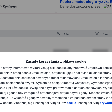
Pobierz metodologię ryzyka 
Dane dostarczone przez
W I kw.
W II kw.
XXXXXXX
XXXXXXX
XXXXXXX
XXXXXXX
Zasady korzystania z plików cookie
e strony internetowe wykorzystują pliki cookie, aby zapewnić użytkownikom l
XXXXXXX
XXXXXXX
zenia z przeglądania umożliwiając, optymalizując i analizując działanie strony
u dostarczania spersonalizowanych treści reklamowych i umożliwienia łączenia
ami społecznościowymi. Wybierając opcję "Akceptuj wszystko", wyrażasz zgo
XXXXXXX
XXXXXXX
anie z plików cookie i związane z tym przetwarzanie danych osobowych. Wybie
dzaj zgodą", aby zarządzać preferencjami dotyczącymi zgody. Możesz zmieni
XXXXXXX
XXXXXXX
rencje lub wycofać zgodę w dowolnym momencie za pośrednictwem strony z po
ów cookie. Zapoznaj się z naszą polityką plików
cookie
i naszą polityką
prywatn