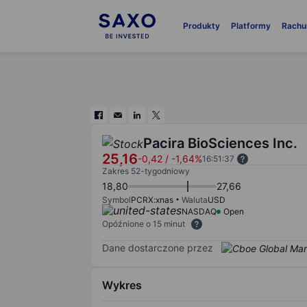
Produkty
Platformy
Rachu
Pacira BioSciences Inc.
25,16
-0,42
/
-1,64%
16:51:37
Zakres 52-tygodniowy
18,80
27,66
Symbol
PCRX:xnas
Waluta
USD
NASDAQ
Open
Opóźnione o 15 minut
Dane dostarczone przez
Wykres
Chart