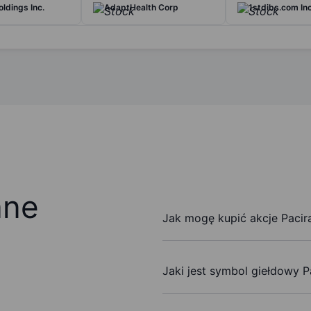
ldings Inc.
AdaptHealth Corp
1stdibs.com Inc
ane
Jak mogę kupić akcje Pacira
Jaki jest symbol giełdowy P