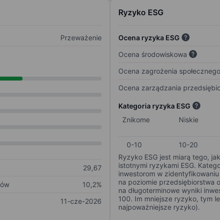
Ryzyko ESG
Przeważenie
Ocena ryzyka ESG
Ocena środowiskowa
Ocena zagrożenia społeczneg
Ocena zarządzania przedsiębi
Kategoria ryzyka ESG
Znikome
Niskie
0-10
10-20
Ryzyko ESG jest miarą tego, ja
istotnymi ryzykami ESG. Kateg
29,67
inwestorom w zidentyfikowaniu 
na poziomie przedsiębiorstwa 
ków
10,2%
na długoterminowe wyniki inwes
100. Im mniejsze ryzyko, tym l
11-cze-2026
najpoważniejsze ryzyko).