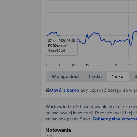
Line chart with 293 data points.
The chart has 1 X axis displaying categ
The chart has 1 Y axis displaying value
07-sie-2026 16:30
PCRX:xnas
Close
25,16
lip
9
10
13
14
15
16
End of interactive chart.
W ciągu dnia
1 tydz.
1 m-c.
3
Otwórz konto
aby uzyskać dostęp do więks
Warto wiedzieć:
Inwestowanie w akcje zazwyc
całość swojej inwestycji. Przeszłe wyniki te
zmienione przez Saxo.
Zobacz pełne zrzecz
Notowania
Bid