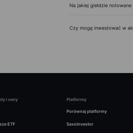
Na jakiej giełdzie notowane 
Czy mogę inwestować w akcj
ty i ceny
Platformy
Porównaj platformy
sze ETF
SaxoInvestor